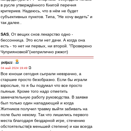
в русле утверждённого Книгой перечня
критериев. Надеюсь, что в нём не будет
субъективных пунктов. Типа, "Не хочу видеть" и
так далее..
SAS
, От вещих снов лекарство одно -
бессонница. Это если нет дачи. А когда она
есть - то нет ни первых, ни второй. "Проверено
Чуприяновкой"(неприлично ржжот)
poljazz
-
04 май 2024 19:49
Все юноши сегодня сыграли невзрачно, а
старшие просто безобразно. Если бы играли
взрослые, то я бы подумал что все просто
пьяные. Кроме того надо отметить
замечательную работу руководства. В заявке
был только один нападающий и когда
Житников получил травму выйти забивать на
поле было некому. Так что лишились первого
места благодаря бездарной игре, стечению
обстоятельств(в меньшей степени) и как всегда