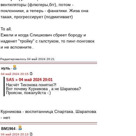
вентиляторы (флюгеры,бгг), потом -
поклонники, а теперь - фанатики. Жиза она
такая, прогрессирует (подмигивает)
To all.
Ежели и когда Слишкович сбреет бороду и
наденет "тройку" с галстуком, то пинг-понговок
и не вспомните..
Редактировалось 04 май 2024 20:21
нуль
-
04 май 2024 20:15
SAS » 04 май 2024 20:01
Насчёт Тихонова понятно?!
Вот почему Курникова , а не Шарапова?
Проясни, пожалуйста -:)
Курникова - воспитанница Спартака. Шарапова
- нет.
BM1964
-
04 май 2024 20:13