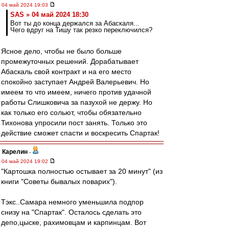
04 май 2024 19:03
SAS » 04 май 2024 18:30
Вот ты до конца держался за Абаскаля...
Чего вдруг на Тишу так резко переключился?
Ясное дело, чтобы не было больше
промежуточных решений. Дорабатывает
Абаскаль свой контракт и на его место
спокойно заступает Андрей Валерьевич. Но
имеем то что имеем, ничего против удачной
работы Слишковича за пазухой не держу. Но
как только его сольют, чтобы обязательно
Тихонова упросили пост занять. Только это
действие сможет спасти и воскресить Спартак!
Карелин
-
04 май 2024 19:02
"Картошка полностью остывает за 20 минут" (из
книги "Советы бывалых поварих").
Тэкс..Самара немного уменьшила подпор
снизу на "Спартак". Осталось сделать это
депо,цыске, рахимовцам и карпинцам. Вот