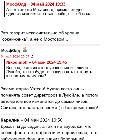
МосфОлд » 04 май 2024 19:33
А вот того же Мостового, прямо сегодня,
один из сокнижников так вообще .... обозвал
Это говорит исключительно об уровне
"сокнижника", а не о Мостовом...
МосфОлд
-
04 май 2024 20:07
Nikodimoff » 04 май 2024 19:45
Вопрос, если из этого уравнения исключить
Лукойл, то кто будет спонсировать этот путь
к золотым олимпам?
Элементарно Уотсон! Нужно всего лишь
поменять совет директоров в Лукойле, а потом
автоматом всё изменится до самых низов.
Считаю, что настало время ( в Газпроме тоже)!
- - - - - - - - - - - - - -
Карелин
» 04 май 2024 19:50
Дожил ты до седин, а так и не врубился, что
слово фанат не от фанатизма произошло, а от
забугорного фан, что значит болельщик!