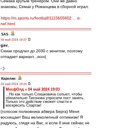
Семака крутым тренером. Они же давно
знакомы, Семак у Романцева в сборной играл.
https://m.sports.ru/football/1115605602 ... o-
nef.html
SAS
-
04 май 2024 19:27
gav
,
Сииак продлил до 2030 с зенитом, поэтому
отпадает вариант...эххх(
-:)
Карелин
-
04 май 2024 19:24
МосфОлд » 04 май 2024 19:03
...Но как только Слишковича сольют, чтобы
обязательно Тихонова упросили пост занять.
Только это действие сможет спасти и
воскресить Спартак!
(голосом полковника абвера Берга) Меня
восхищает Ваш великолепный оптимизм! Я
радуюсь, глядя на Вас, и если б мне сейчас не