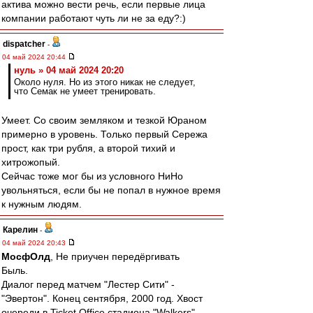
актива можно вести речь, если первые лица
компании работают чуть ли не за еду?:)
dispatcher
-
04 май 2024 20:44
нуль » 04 май 2024 20:20
Около нуля. Но из этого никак не следует,
что Семак не умеет тренировать.
Умеет. Со своим земляком и тезкой Юраном
примерно в уровень. Только первый Сережа
прост, как три рубля, а второй тихий и
хитрожопый.
Сейчас тоже мог бы из условного НиНо
увольняться, если бы не попал в нужное время
к нужным людям.
Карелин
-
04 май 2024 20:43
МосфОлд
, Не приучен передёргивать
Быль.
Диалог перед матчем "Лестер Сити" -
"Эвертон". Конец сентября, 2000 год. Хвост
очереди в Ticket Office стадиона "Walkers".