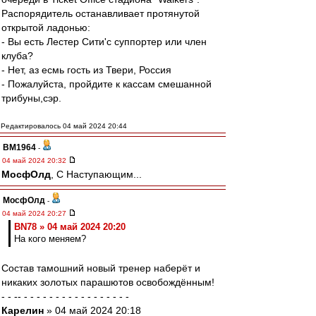
Распорядитель останавливает протянутой
открытой ладонью:
- Вы есть Лестер Сити'c суппортер или член
клуба?
- Нет, аз есмь гость из Твери, Россия
- Пожалуйста, пройдите к кассам смешанной
трибуны,сэр.
Редактировалось 04 май 2024 20:44
BM1964
-
04 май 2024 20:32
МосфОлд
, С Наступающим...
МосфОлд
-
04 май 2024 20:27
BN78 » 04 май 2024 20:20
На кого меняем?
Состав тамошний новый тренер наберёт и
никаких золотых парашютов освобождённым!
- - -- - - - - - - - - - - - - - - - - -
Карелин
» 04 май 2024 20:18