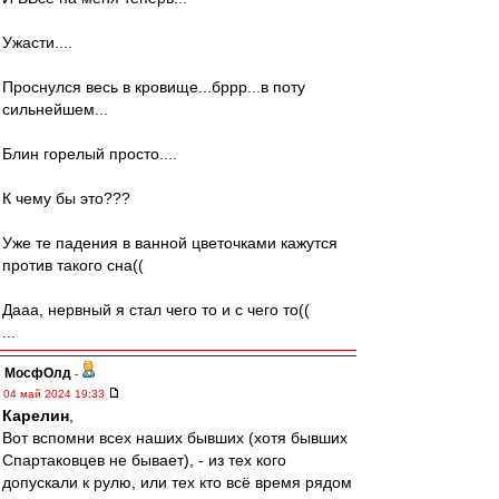
Ужасти....
Проснулся весь в кровище...бррр...в поту
сильнейшем...
Блин горелый просто....
К чему бы это???
Уже те падения в ванной цветочками кажутся
против такого сна((
Дааа, нервный я стал чего то и с чего то((
...
МосфОлд
-
04 май 2024 19:33
Карелин
,
Вот вспомни всех наших бывших (хотя бывших
Спартаковцев не бывает), - из тех кого
допускали к рулю, или тех кто всё время рядом