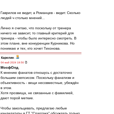
Гаврилов не видит, а Романцев - видит. Сколько
людей ч столько мнений...
Лично я считаю, что поскольку от тренера
ничего не зависит, то главный критерий для
тренера - чтобы было интересно смотреть. В
этом плане, вне конкуренции Курникова. Но
понимаю и тех, кто хочет Тихонова.
Карелин
-
04 май 2024 19:50
МосфОлд
,
К мнению фанатов отношусь с достаточно
большим скепсисом. Поскольку фанатизм и
объективность - вещи несовместные, убеждён
в этом.
Хотя прозвища, не связанные с фамилией,
дают порой меткие.
Чтобы закольцевать, предлагаю любые
кандидатуры в ГТ "Спартака" обсуждать только