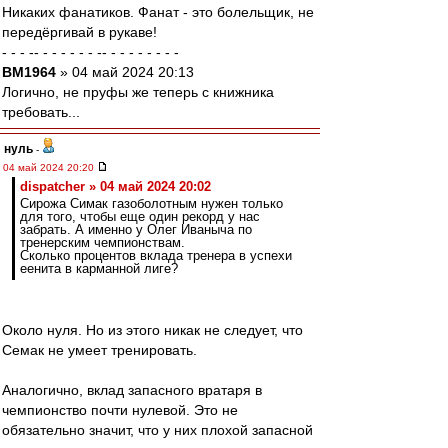
Никаких фанатиков. Фанат - это болельщик, не
передёргивай в рукаве!
- - - -- - - - - - - -- - - - - - - - -
BM1964
» 04 май 2024 20:13
Логично, не пруфы же теперь с книжника
требовать...
нуль
-
04 май 2024 20:20
dispatcher » 04 май 2024 20:02
Сирожа Симак газоболотным нужен только
для того, чтобы еще один рекорд у нас
забрать. А именно у Олег Иваныча по
тренерским чемпионствам.
Сколько процентов вклада тренера в успехи
еенита в карманной лиге?
Около нуля. Но из этого никак не следует, что
Семак не умеет тренировать.
Аналогично, вклад запасного вратаря в
чемпионство почти нулевой. Это не
обязательно значит, что у них плохой запасной