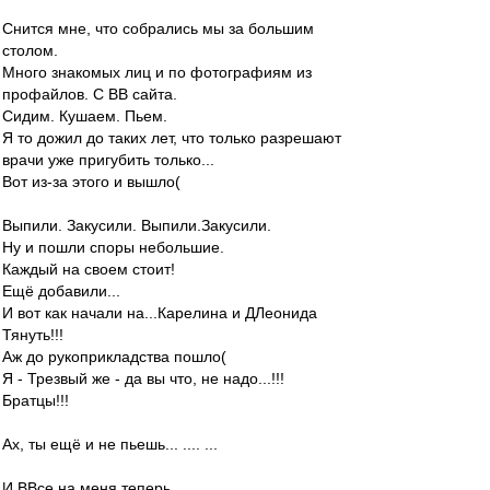
Снится мне, что собрались мы за большим
столом.
Много знакомых лиц и по фотографиям из
профайлов. С ВВ сайта.
Сидим. Кушаем. Пьем.
Я то дожил до таких лет, что только разрешают
врачи уже пригубить только...
Вот из-за этого и вышло(
Выпили. Закусили. Выпили.Закусили.
Ну и пошли споры небольшие.
Каждый на своем стоит!
Ещё добавили...
И вот как начали на...Карелина и ДЛеонида
Тянуть!!!
Аж до рукоприкладства пошло(
Я - Трезвый же - да вы что, не надо...!!!
Братцы!!!
Ах, ты ещё и не пьешь... .... ...
И ВВсе на меня теперь...