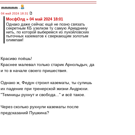
mmmmm
-
04 май 2024 18:31
МосфОлд » 04 май 2024 18:01
Однако даже сейчас ещё не позно связать
секретным КБ узелком ту самую Ариаднину
нить, по которой выберемся из лукойловских
пыточных казематов к сверкающим золотым
олимпам!
Красиво поёшь!
Краснее малевал только старик Арнольдыч, да
и то в начале своего пришествия.
Однако ж, Федун строил казематы, ты сулишь
их падение при тренерской жизни Андрюхи.
"Темницы рухнут и свобода..." и всё такое.
Через сколько рухнули казематы после
предсказаний Пушкина?
Эх, Морозова...
"Какие у вас конкретные предложения?"