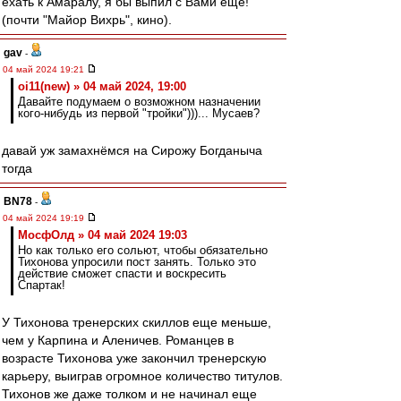
ехать к Амаралу, я бы выпил с Вами еще!
(почти "Майор Вихрь", кино).
gav
-
04 май 2024 19:21
oi11(new) » 04 май 2024, 19:00
Давайте подумаем о возможном назначении
кого-нибудь из первой "тройки")))... Мусаев?
давай уж замахнёмся на Сирожу Богданыча
тогда
BN78
-
04 май 2024 19:19
МосфОлд » 04 май 2024 19:03
Но как только его сольют, чтобы обязательно
Тихонова упросили пост занять. Только это
действие сможет спасти и воскресить
Спартак!
У Тихонова тренерских скиллов еще меньше,
чем у Карпина и Аленичев. Романцев в
возрасте Тихонова уже закончил тренерскую
карьеру, выиграв огромное количество титулов.
Тихонов же даже толком и не начинал еще