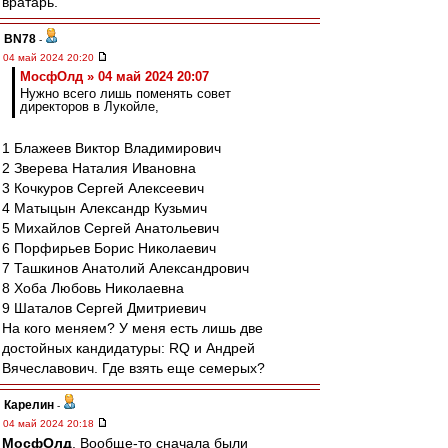
вратарь.
BN78
-
04 май 2024 20:20
МосфОлд » 04 май 2024 20:07
Нужно всего лишь поменять совет
директоров в Лукойле,
1 Блажеев Виктор Владимирович
2 Зверева Наталия Ивановна
3 Кочкуров Сергей Алексеевич
4 Матыцын Александр Кузьмич
5 Михайлов Сергей Анатольевич
6 Порфирьев Борис Николаевич
7 Ташкинов Анатолий Александрович
8 Хоба Любовь Николаевна
9 Шаталов Сергей Дмитриевич
На кого меняем? У меня есть лишь две
достойных кандидатуры: RQ и Андрей
Вячеславович. Где взять еще семерых?
Карелин
-
04 май 2024 20:18
МосфОлд
, Вообще-то сначала были