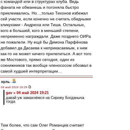
с командой или в структурах клуба. Ведь
фаната не обманешь и погоняла быстро
приклеивались. Но...,только Тихонов избежал
сей участи, если конечно не считать обидными
кликухами - Андрюха или Тиша. Остальных,
кого в большей, кого в меньшей степени,
непременно награждали. Даже позднего ОИРа
не пожалели. Ну ещё бы Димона Парфёнова
добавил да Дасаева к неприкасаемым, к ним
как-то не может ничего прилепиться. А вот того
же Мостового, прямо сегодня, один из
сокнижников так вообще членососом обозвал в
самой худшей интерпретации...
нуль
-
04 май 2024 19:29
gav » 04 май 2024 19:21
давай уж замахнёмся на Сирожу Богданыча
тогда
Тем более, что сам Олег Романцев считает