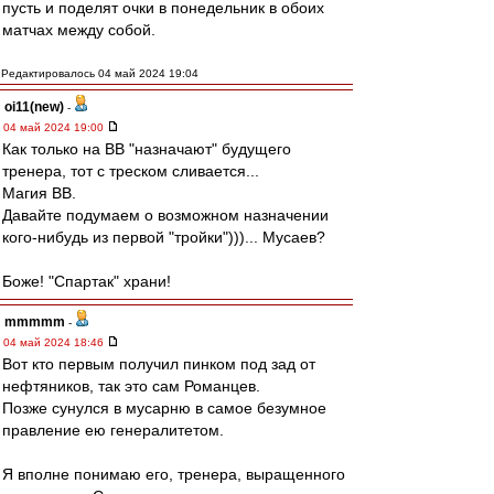
пусть и поделят очки в понедельник в обоих
матчах между собой.
Редактировалось 04 май 2024 19:04
oi11(new)
-
04 май 2024 19:00
Как только на ВВ "назначают" будущего
тренера, тот с треском сливается...
Магия ВВ.
Давайте подумаем о возможном назначении
кого-нибудь из первой "тройки")))... Мусаев?
Боже! "Спартак" храни!
mmmmm
-
04 май 2024 18:46
Вот кто первым получил пинком под зад от
нефтяников, так это сам Романцев.
Позже сунулся в мусарню в самое безумное
правление ею генералитетом.
Я вполне понимаю его, тренера, выращенного