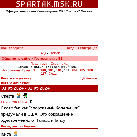
Официальный сайт болельщиков ФК "Спартак" Москва
Полная версия
Вход
•
Регистрация
FAQ
•
Поиск
Общение на сайте
Гостевая книга ВВ
»
Пред. тема
|
След. тема
Страница
103
из
117
[ Сообщений: 5840 ]
На страницу
Пред.
1
...
100
,
101
,
102
,
103
,
104
,
105
,
106
...
117
След.
Начать новую тему
Добавить
Версия для печати
01.05.2024 - 31.05.2024
Спектр
-
04 май 2024 20:47
Слово fan как "спортивный болельщик"
придумали в США. Это сокращение
одновременно от fanatic и fancy
Последнее сообщение
BN78
-