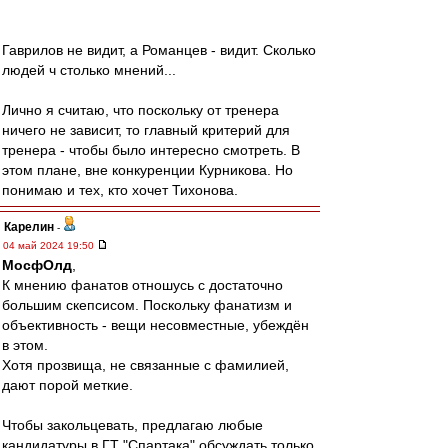
Гаврилов не видит, а Романцев - видит. Сколько
людей ч столько мнений...
Лично я считаю, что поскольку от тренера
ничего не зависит, то главный критерий для
тренера - чтобы было интересно смотреть. В
этом плане, вне конкуренции Курникова. Но
понимаю и тех, кто хочет Тихонова.
Карелин
-
04 май 2024 19:50
МосфОлд
,
К мнению фанатов отношусь с достаточно
большим скепсисом. Поскольку фанатизм и
объективность - вещи несовместные, убеждён
в этом.
Хотя прозвища, не связанные с фамилией,
дают порой меткие.
Чтобы закольцевать, предлагаю любые
кандидатуры в ГТ "Спартака" обсуждать только