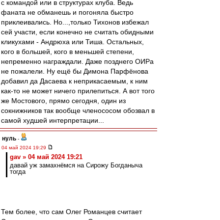
с командой или в структурах клуба. Ведь
фаната не обманешь и погоняла быстро
приклеивались. Но...,только Тихонов избежал
сей участи, если конечно не считать обидными
кликухами - Андрюха или Тиша. Остальных,
кого в большей, кого в меньшей степени,
непременно награждали. Даже позднего ОИРа
не пожалели. Ну ещё бы Димона Парфёнова
добавил да Дасаева к неприкасаемым, к ним
как-то не может ничего прилепиться. А вот того
же Мостового, прямо сегодня, один из
сокнижников так вообще членососом обозвал в
самой худшей интерпретации...
нуль
-
04 май 2024 19:29
gav » 04 май 2024 19:21
давай уж замахнёмся на Сирожу Богданыча
тогда
Тем более, что сам Олег Романцев считает