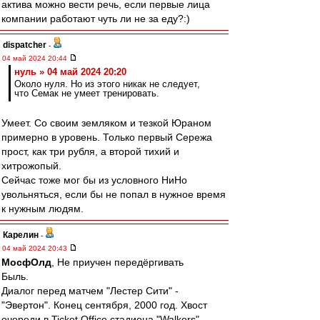
актива можно вести речь, если первые лица
компании работают чуть ли не за еду?:)
dispatcher
-
04 май 2024 20:44
нуль » 04 май 2024 20:20
Около нуля. Но из этого никак не следует,
что Семак не умеет тренировать.
Умеет. Со своим земляком и тезкой Юраном
примерно в уровень. Только первый Сережа
прост, как три рубля, а второй тихий и
хитрожопый.
Сейчас тоже мог бы из условного НиНо
увольняться, если бы не попал в нужное время
к нужным людям.
Карелин
-
04 май 2024 20:43
МосфОлд
, Не приучен передёргивать
Быль.
Диалог перед матчем "Лестер Сити" -
"Эвертон". Конец сентября, 2000 год. Хвост
очереди в Ticket Office стадиона "Walkers".