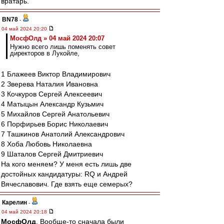
вратарь.
BN78
-
04 май 2024 20:20
МосфОлд » 04 май 2024 20:07
Нужно всего лишь поменять совет
директоров в Лукойле,
1 Блажеев Виктор Владимирович
2 Зверева Наталия Ивановна
3 Кочкуров Сергей Алексеевич
4 Матыцын Александр Кузьмич
5 Михайлов Сергей Анатольевич
6 Порфирьев Борис Николаевич
7 Ташкинов Анатолий Александрович
8 Хоба Любовь Николаевна
9 Шаталов Сергей Дмитриевич
На кого меняем? У меня есть лишь две
достойных кандидатуры: RQ и Андрей
Вячеславович. Где взять еще семерых?
Карелин
-
04 май 2024 20:18
МосфОлд
, Вообще-то сначала были