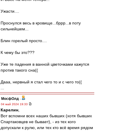
Ужасти....
Проснулся весь в кровище...бррр...в поту
сильнейшем...
Блин горелый просто....
К чему бы это???
Уже те падения в ванной цветочками кажутся
против такого сна((
Дааа, нервный я стал чего то и с чего то((
...
МосфОлд
-
04 май 2024 19:33
Карелин
,
Вот вспомни всех наших бывших (хотя бывших
Спартаковцев не бывает), - из тех кого
допускали к рулю, или тех кто всё время рядом