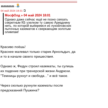
mmmmm
-
04 май 2024 18:31
МосфОлд » 04 май 2024 18:01
Однако даже сейчас ещё не позно связать
секретным КБ узелком ту самую Ариаднину
нить, по которой выберемся из лукойловских
пыточных казематов к сверкающим золотым
олимпам!
Красиво поёшь!
Краснее малевал только старик Арнольдыч, да
и то в начале своего пришествия.
Однако ж, Федун строил казематы, ты сулишь
их падение при тренерской жизни Андрюхи.
"Темницы рухнут и свобода..." и всё такое.
Через сколько рухнули казематы после
предсказаний Пушкина?
Эх, Морозова...
"Какие у вас конкретные предложения?"