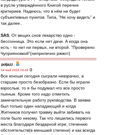
в русле утверждённого Книгой перечня
критериев. Надеюсь, что в нём не будет
субъективных пунктов. Типа, "Не хочу видеть" и
так далее..
SAS
, От вещих снов лекарство одно -
бессонница. Это если нет дачи. А когда она
есть - то нет ни первых, ни второй. "Проверено
Чуприяновкой"(неприлично ржжот)
poljazz
-
04 май 2024 19:49
Все юноши сегодня сыграли невзрачно, а
старшие просто безобразно. Если бы играли
взрослые, то я бы подумал что все просто
пьяные. Кроме того надо отметить
замечательную работу руководства. В заявке
был только один нападающий и когда
Житников получил травму выйти забивать на
поле было некому. Так что лишились первого
места благодаря бездарной игре, стечению
обстоятельств(в меньшей степени) и как всегда