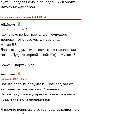
пусть и поделят очки в понедельник в обоих
матчах между собой.
Редактировалось 04 май 2024 19:04
oi11(new)
-
04 май 2024 19:00
Как только на ВВ "назначают" будущего
тренера, тот с треском сливается...
Магия ВВ.
Давайте подумаем о возможном назначении
кого-нибудь из первой "тройки")))... Мусаев?
Боже! "Спартак" храни!
mmmmm
-
04 май 2024 18:46
Вот кто первым получил пинком под зад от
нефтяников, так это сам Романцев.
Позже сунулся в мусарню в самое безумное
правление ею генералитетом.
Я вполне понимаю его, тренера, выращенного