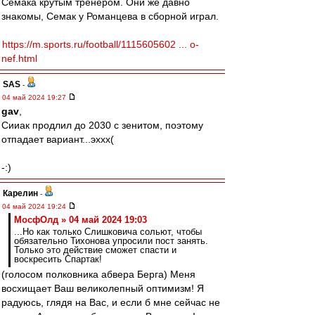
Семака крутым тренером. Они же давно
знакомы, Семак у Романцева в сборной играл.
https://m.sports.ru/football/1115605602 ... o-
nef.html
SAS
-
04 май 2024 19:27
gav
,
Сииак продлил до 2030 с зенитом, поэтому
отпадает вариант...эххх(
-:)
Карелин
-
04 май 2024 19:24
МосфОлд » 04 май 2024 19:03
...Но как только Слишковича сольют, чтобы
обязательно Тихонова упросили пост занять.
Только это действие сможет спасти и
воскресить Спартак!
(голосом полковника абвера Берга) Меня
восхищает Ваш великолепный оптимизм! Я
радуюсь, глядя на Вас, и если б мне сейчас не