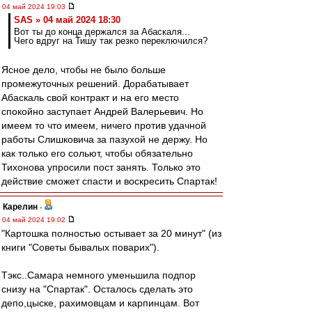
04 май 2024 19:03
SAS » 04 май 2024 18:30
Вот ты до конца держался за Абаскаля...
Чего вдруг на Тишу так резко переключился?
Ясное дело, чтобы не было больше
промежуточных решений. Дорабатывает
Абаскаль свой контракт и на его место
спокойно заступает Андрей Валерьевич. Но
имеем то что имеем, ничего против удачной
работы Слишковича за пазухой не держу. Но
как только его сольют, чтобы обязательно
Тихонова упросили пост занять. Только это
действие сможет спасти и воскресить Спартак!
Карелин
-
04 май 2024 19:02
"Картошка полностью остывает за 20 минут" (из
книги "Советы бывалых поварих").
Тэкс..Самара немного уменьшила подпор
снизу на "Спартак". Осталось сделать это
депо,цыске, рахимовцам и карпинцам. Вот