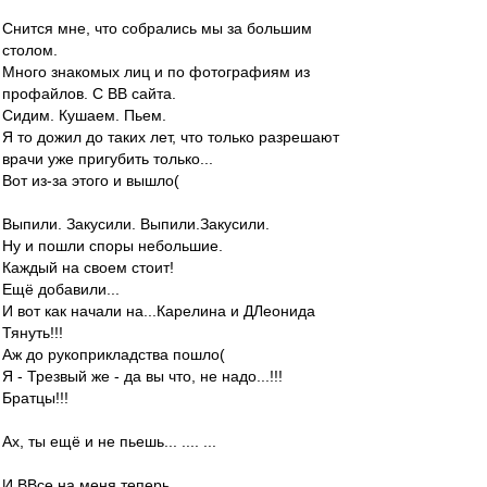
Снится мне, что собрались мы за большим
столом.
Много знакомых лиц и по фотографиям из
профайлов. С ВВ сайта.
Сидим. Кушаем. Пьем.
Я то дожил до таких лет, что только разрешают
врачи уже пригубить только...
Вот из-за этого и вышло(
Выпили. Закусили. Выпили.Закусили.
Ну и пошли споры небольшие.
Каждый на своем стоит!
Ещё добавили...
И вот как начали на...Карелина и ДЛеонида
Тянуть!!!
Аж до рукоприкладства пошло(
Я - Трезвый же - да вы что, не надо...!!!
Братцы!!!
Ах, ты ещё и не пьешь... .... ...
И ВВсе на меня теперь...