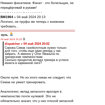
Никаких фанатиков. Фанат - это болельщик, не
передёргивай в рукаве!
- - - -- - - - - - - -- - - - - - - - -
BM1964
» 04 май 2024 20:13
Логично, не пруфы же теперь с книжника
требовать...
нуль
-
04 май 2024 20:20
dispatcher » 04 май 2024 20:02
Сирожа Симак газоболотным нужен только
для того, чтобы еще один рекорд у нас
забрать. А именно у Олег Иваныча по
тренерским чемпионствам.
Сколько процентов вклада тренера в успехи
еенита в карманной лиге?
Около нуля. Но из этого никак не следует, что
Семак не умеет тренировать.
Аналогично, вклад запасного вратаря в
чемпионство почти нулевой. Это не
обязательно значит, что у них плохой запасной