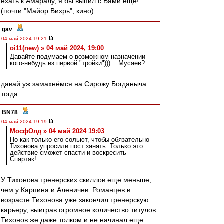
ехать к Амаралу, я бы выпил с Вами еще!
(почти "Майор Вихрь", кино).
gav
-
04 май 2024 19:21
oi11(new) » 04 май 2024, 19:00
Давайте подумаем о возможном назначении
кого-нибудь из первой "тройки")))... Мусаев?
давай уж замахнёмся на Сирожу Богданыча
тогда
BN78
-
04 май 2024 19:19
МосфОлд » 04 май 2024 19:03
Но как только его сольют, чтобы обязательно
Тихонова упросили пост занять. Только это
действие сможет спасти и воскресить
Спартак!
У Тихонова тренерских скиллов еще меньше,
чем у Карпина и Аленичев. Романцев в
возрасте Тихонова уже закончил тренерскую
карьеру, выиграв огромное количество титулов.
Тихонов же даже толком и не начинал еще