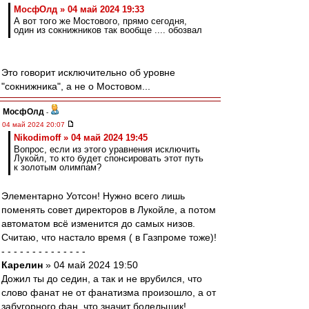
МосфОлд » 04 май 2024 19:33
А вот того же Мостового, прямо сегодня,
один из сокнижников так вообще .... обозвал
Это говорит исключительно об уровне
"сокнижника", а не о Мостовом...
МосфОлд
-
04 май 2024 20:07
Nikodimoff » 04 май 2024 19:45
Вопрос, если из этого уравнения исключить
Лукойл, то кто будет спонсировать этот путь
к золотым олимпам?
Элементарно Уотсон! Нужно всего лишь
поменять совет директоров в Лукойле, а потом
автоматом всё изменится до самых низов.
Считаю, что настало время ( в Газпроме тоже)!
- - - - - - - - - - - - - -
Карелин
» 04 май 2024 19:50
Дожил ты до седин, а так и не врубился, что
слово фанат не от фанатизма произошло, а от
забугорного фан, что значит болельщик!