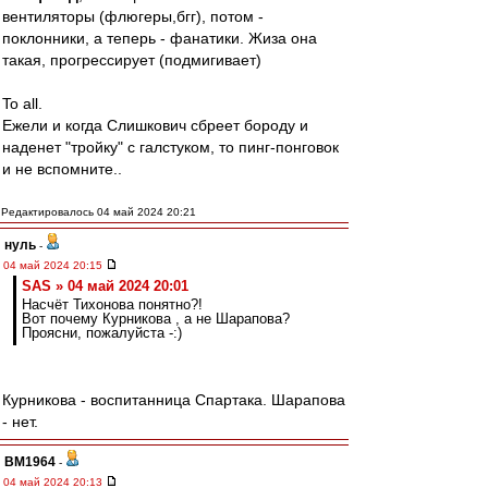
вентиляторы (флюгеры,бгг), потом -
поклонники, а теперь - фанатики. Жиза она
такая, прогрессирует (подмигивает)
To all.
Ежели и когда Слишкович сбреет бороду и
наденет "тройку" с галстуком, то пинг-понговок
и не вспомните..
Редактировалось 04 май 2024 20:21
нуль
-
04 май 2024 20:15
SAS » 04 май 2024 20:01
Насчёт Тихонова понятно?!
Вот почему Курникова , а не Шарапова?
Проясни, пожалуйста -:)
Курникова - воспитанница Спартака. Шарапова
- нет.
BM1964
-
04 май 2024 20:13