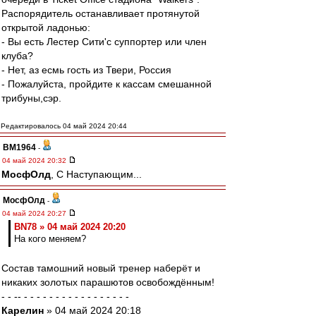
Распорядитель останавливает протянутой
открытой ладонью:
- Вы есть Лестер Сити'c суппортер или член
клуба?
- Нет, аз есмь гость из Твери, Россия
- Пожалуйста, пройдите к кассам смешанной
трибуны,сэр.
Редактировалось 04 май 2024 20:44
BM1964
-
04 май 2024 20:32
МосфОлд
, С Наступающим...
МосфОлд
-
04 май 2024 20:27
BN78 » 04 май 2024 20:20
На кого меняем?
Состав тамошний новый тренер наберёт и
никаких золотых парашютов освобождённым!
- - -- - - - - - - - - - - - - - - - - -
Карелин
» 04 май 2024 20:18