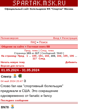
Официальный сайт болельщиков ФК "Спартак" Москва
Полная версия
Вход
•
Регистрация
FAQ
•
Поиск
Общение на сайте
Гостевая книга ВВ
»
Пред. тема
|
След. тема
Страница
103
из
117
[ Сообщений: 5840 ]
На страницу
Пред.
1
...
100
,
101
,
102
,
103
,
104
,
105
,
106
...
117
След.
Начать новую тему
Добавить
Версия для печати
01.05.2024 - 31.05.2024
Спектр
-
04 май 2024 20:47
Слово fan как "спортивный болельщик"
придумали в США. Это сокращение
одновременно от fanatic и fancy
Последнее сообщение
BN78
-