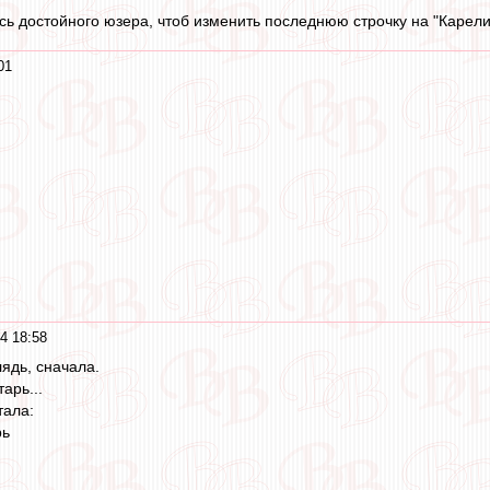
сь достойного юзера, чтоб изменить последнюю строчку на "Карелин
01
4 18:58
ядь, сначала.
тарь...
тала:
рь