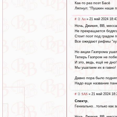
Как-то раз поэт Басё
Ляпнул: "Пушкин наше п
#
Ал
» 21 май 2024 18:4
Ночь, Джикия, ВВ, мессаг
Не прекращается бодяг
Стоит поэт под градом п
Все ожидают рифмы "ху
Но акции Газпрома уша
Теперь Газпром не побе
И это, ведь, ещё не дно!
Мы ушатаем их в гавно!
Давно пора было поднят
Надо еще название пане
#
SAS
» 21 май 2024 18:
Спектр
,
Гениально...только как 
Ночь, Джикия, ВВ, месса