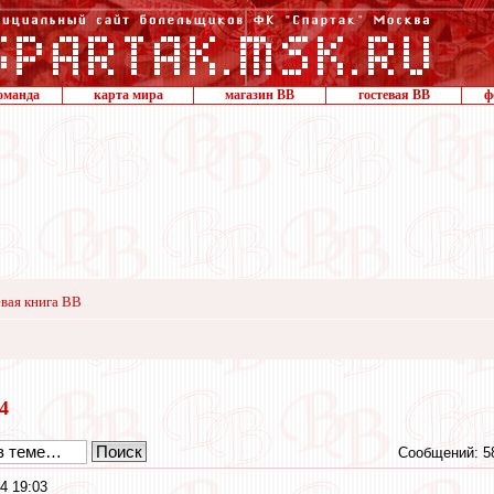
оманда
карта мира
магазин ВВ
гостевая ВВ
ф
вая книга ВВ
24
Сообщений: 5
4 19:03