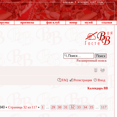
орумы
прогнозы
фан-клуб
юмор
музей
ссылки
Расширенный поиск
FAQ
Регистрация
Вход
Календарь ВВ
32
840 •
Страница
32
из
117
•
1
...
29
30
31
33
34
35
...
117