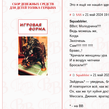
СБОР ДЕНЕЖНЫХ СРЕДСТВ
Это я ещё не нашёл зде
ДЛЯ ДЕТЕЙ ТОЛИКА ГЕРЦЫНА
#
SAS
» 21 май 2024 19:
Squabbler
,
ВВот, Молодчина!!!!
Ведь можешь же,
Когда
Захочешь
Сам!!!!! !!!!! !!!!!
Браво,,!
"Кричали женщины ура
И в воздух чепчики
Бросали!!!"
#
Squabbler
» 21 май 202
Зайдешь* — увидишь, бл
И повторится всё, как вс
Ох, как же тут хуйня дос
Мессага, Джикия, врата
* - на ВВ