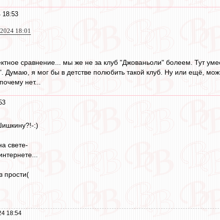
 18:53
2024 18:01
ектное сравнение... мы же не за клуб "Джованьоли" болеем. Тут ум
. Думаю, я мог бы в детстве полюбить такой клуб. Ну или ещё, мо
почему нет...
53
Шишкину?!-:)
на свете-
нтернете...
з прости(
24 18:54