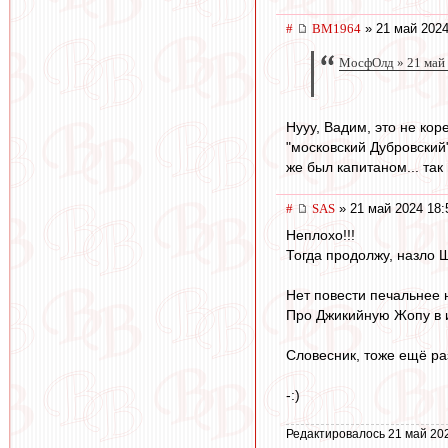
#
BM1964
» 21 май 2024
МосфОлд » 21 май 
Нууу, Вадим, это не кор
"московский Дубровский"
же был капитаном... так 
#
SAS
» 21 май 2024 18:
Неплохо!!!
Тогда продолжу, назло 
Нет повести печальнее 
Про Джикийную Жопу в и
Словесник, тоже ещё ра
-:)
Редактировалось 21 май 20