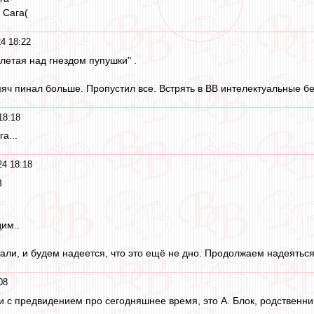
 Сага(
4 18:22
етая над гнездом пупушки" .
мяч пинал больше. Пропустил все. Встрять в ВВ интелектуальные бе
18:18
а...
24 18:18
8
им..
али, и будем надеется, что это ещё не дно. Продолжаем надеяться
08
 с предвидением про сегодняшнее время, это А. Блок, родственни