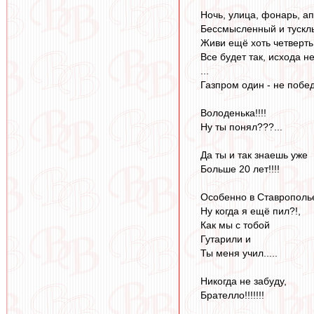
Ночь, улица, фонарь, ап
Бессмысленный и тусклы
Живи ещё хоть четверть
Все будет так, исхода не
...
Газпром один - не побед
Володенька!!!!
Ну ты понял???...
Да ты и так знаешь уже
Больше 20 лет!!!!
Особенно в Ставрополь
Ну когда я ещё пил?!,
Как мы с тобой
Гутарили и
Ты меня учил.....
Никогда не забуду,
Брателло!!!!!!!