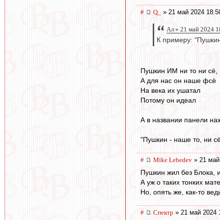
#
Q_
» 21 май 2024 18:5
Ал » 21 май 2024 1
К примеру: "Пушкин
Пушкин ИМ ни то ни сё,
А для нас он наше фсё
На века их ушатал
Потому он идеал
А в названии панели на
"Пушкин - наше то, ни с
#
Mike Lebedev
» 21 май
Пушкин жил без Блока, 
А уж о таких тонких мат
Но, опять же, как-то ве
#
Спектр
» 21 май 2024 