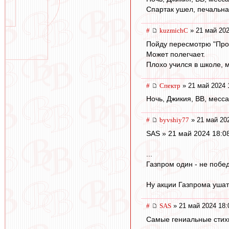
Спартак ушел, печальна
#
kuzmichC
» 21 май 202
Пойду пересмотрю "Прол
Может полегчает.
Плохо учился в школе, 
#
Спектр
» 21 май 2024 
Ночь, Джикия, ВВ, мессаг
#
byvshiy77
» 21 май 20
SAS » 21 май 2024 18:0
...
Газпром один - не побед
Ну акции Газпрома ушат
#
SAS
» 21 май 2024 18:
Самые гениальные стихи