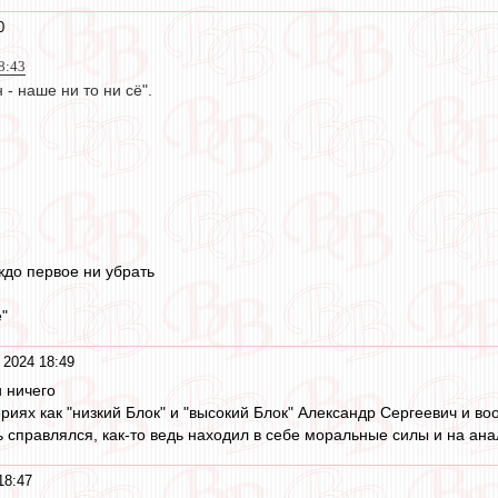
0
8:43
 - наше ни то ни сё".
ждо первое ни убрать
ё"
 2024 18:49
и ничего
ериях как "низкий Блок" и "высокий Блок" Александр Сергеевич и в
дь справлялся, как-то ведь находил в себе моральные силы и на анал
18:47