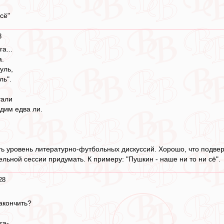
сё"
3
а...
а.
уль,
ль".
тали
дим едва ли.
ь уровень литературно-футбольных дискуссий. Хорошо, что подвер
льной сессии придумать. К примеру: "Пушкин - наше ни то ни сё".
28
закончить?
га-