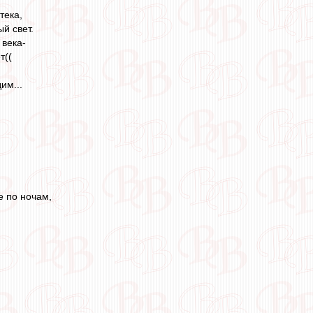
тека,
й свет.
 века-
т((
им...
е по ночам,