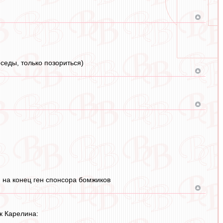
седы, только позориться)
 на конец ген спонсора бомжиков
к Карелина: