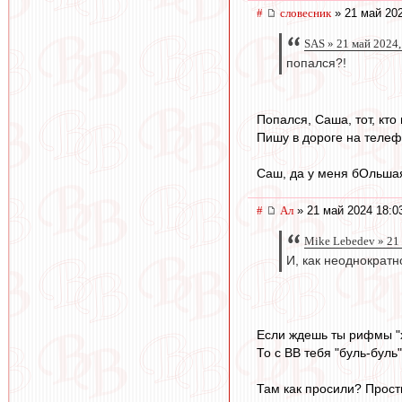
#
словесник
» 21 май 202
SAS » 21 май 2024,
попался?!
Попался, Саша, тот, кто 
Пишу в дороге на телеф
Саш, да у меня бОльшая 
#
Ал
» 21 май 2024 18:0
Mike Lebedev » 21
И, как неоднократн
Если ждешь ты рифмы "х
То с ВВ тебя "буль-буль"
Там как просили? Прост