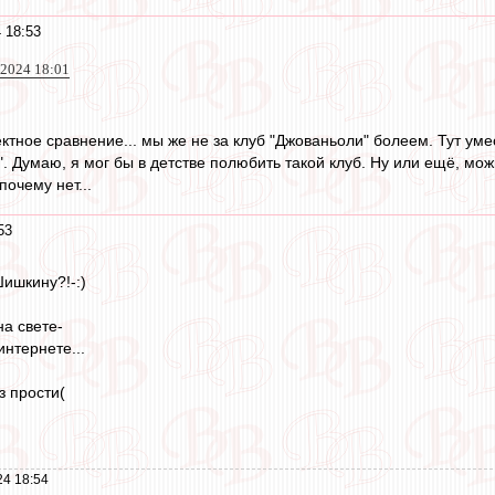
 18:53
2024 18:01
ектное сравнение... мы же не за клуб "Джованьоли" болеем. Тут ум
. Думаю, я мог бы в детстве полюбить такой клуб. Ну или ещё, мо
почему нет...
53
Шишкину?!-:)
на свете-
нтернете...
з прости(
24 18:54