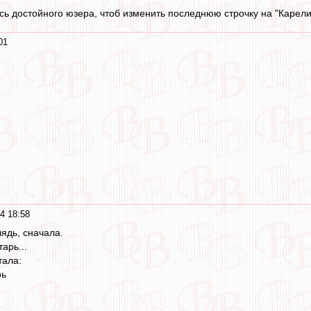
сь достойного юзера, чтоб изменить последнюю строчку на "Карелин
01
4 18:58
ядь, сначала.
тарь...
тала:
рь