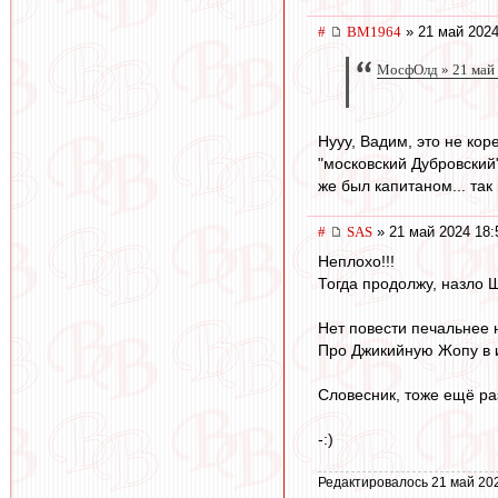
#
BM1964
» 21 май 2024
МосфОлд » 21 май 
Нууу, Вадим, это не кор
"московский Дубровский"
же был капитаном... так 
#
SAS
» 21 май 2024 18:
Неплохо!!!
Тогда продолжу, назло 
Нет повести печальнее 
Про Джикийную Жопу в и
Словесник, тоже ещё ра
-:)
Редактировалось 21 май 20