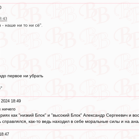
0
8:43
 - наше ни то ни сё".
ждо первое ни убрать
ё"
 2024 18:49
и ничего
ериях как "низкий Блок" и "высокий Блок" Александр Сергеевич и в
дь справлялся, как-то ведь находил в себе моральные силы и на анал
18:47