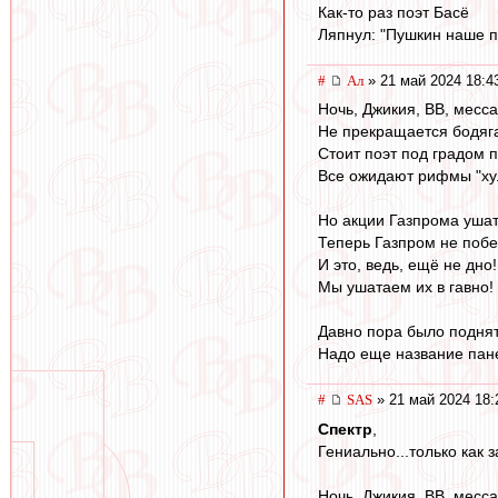
Как-то раз поэт Басё
Ляпнул: "Пушкин наше п
#
Ал
» 21 май 2024 18:4
Ночь, Джикия, ВВ, мессаг
Не прекращается бодяг
Стоит поэт под градом п
Все ожидают рифмы "ху
Но акции Газпрома уша
Теперь Газпром не побе
И это, ведь, ещё не дно!
Мы ушатаем их в гавно!
Давно пора было поднят
Надо еще название пане
#
SAS
» 21 май 2024 18:
Спектр
,
Гениально...только как 
Ночь, Джикия, ВВ, месса