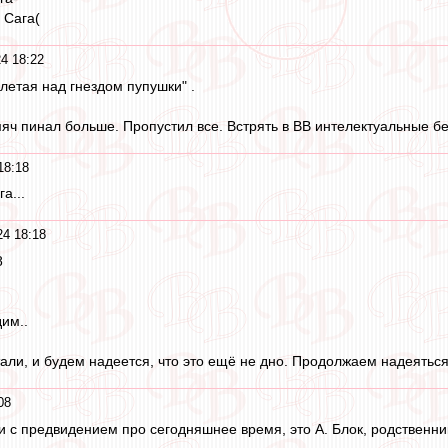
 Сага(
4 18:22
етая над гнездом пупушки" .
мяч пинал больше. Пропустил все. Встрять в ВВ интелектуальные бе
18:18
а...
24 18:18
8
им..
али, и будем надеется, что это ещё не дно. Продолжаем надеяться
08
 с предвидением про сегодняшнее время, это А. Блок, родственни