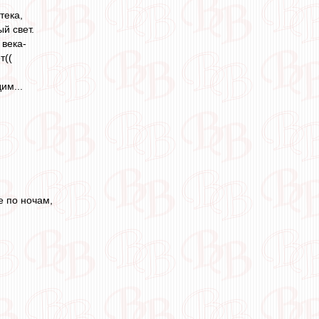
тека,
й свет.
 века-
т((
им...
е по ночам,