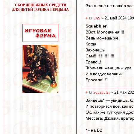
СБОР ДЕНЕЖНЫХ СРЕДСТВ
Это я ещё не нашёл зде
ДЛЯ ДЕТЕЙ ТОЛИКА ГЕРЦЫНА
#
SAS
» 21 май 2024 19:
Squabbler
,
ВВот, Молодчина!!!!
Ведь можешь же,
Когда
Захочешь
Сам!!!!! !!!!! !!!!!
Браво,,!
"Кричали женщины ура
И в воздух чепчики
Бросали!!!"
#
Squabbler
» 21 май 202
Зайдешь* — увидишь, бл
И повторится всё, как вс
Ох, как же тут хуйня дос
Мессага, Джикия, врата
* - на ВВ