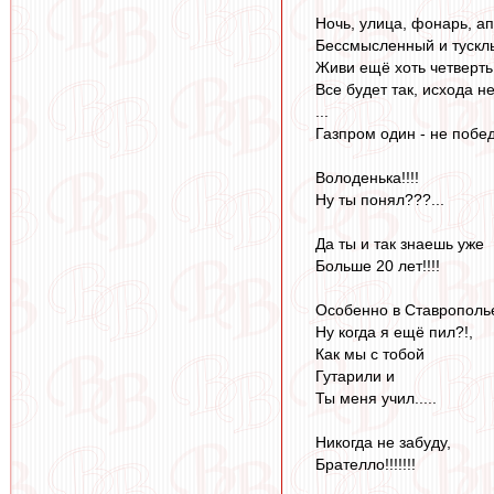
Ночь, улица, фонарь, ап
Бессмысленный и тусклы
Живи ещё хоть четверть
Все будет так, исхода не
...
Газпром один - не побед
Володенька!!!!
Ну ты понял???...
Да ты и так знаешь уже
Больше 20 лет!!!!
Особенно в Ставрополь
Ну когда я ещё пил?!,
Как мы с тобой
Гутарили и
Ты меня учил.....
Никогда не забуду,
Брателло!!!!!!!