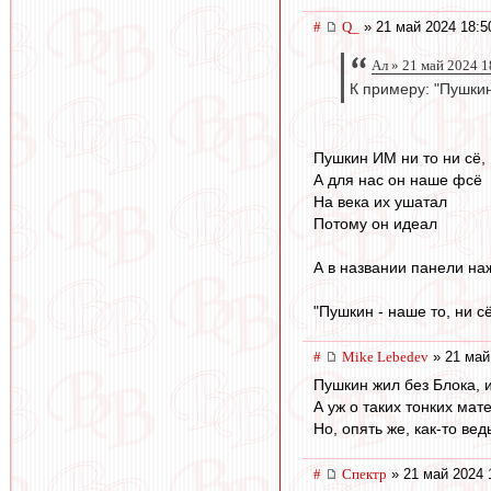
#
Q_
» 21 май 2024 18:5
Ал » 21 май 2024 1
К примеру: "Пушкин
Пушкин ИМ ни то ни сё,
А для нас он наше фсё
На века их ушатал
Потому он идеал
А в названии панели на
"Пушкин - наше то, ни с
#
Mike Lebedev
» 21 май
Пушкин жил без Блока, 
А уж о таких тонких мат
Но, опять же, как-то ве
#
Спектр
» 21 май 2024 