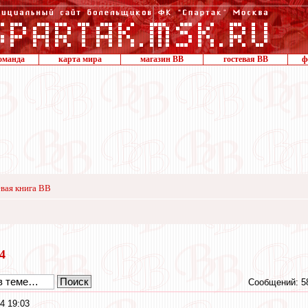
оманда
карта мира
магазин ВВ
гостевая ВВ
ф
вая книга ВВ
24
Сообщений: 5
4 19:03