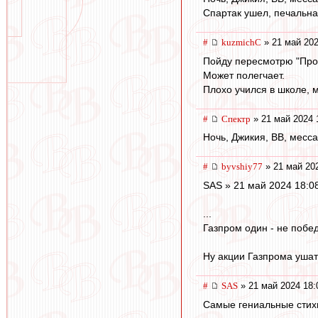
Спартак ушел, печальна
#
kuzmichC
» 21 май 202
Пойду пересмотрю "Прол
Может полегчает.
Плохо учился в школе, 
#
Спектр
» 21 май 2024 
Ночь, Джикия, ВВ, мессаг
#
byvshiy77
» 21 май 20
SAS » 21 май 2024 18:0
...
Газпром один - не побед
Ну акции Газпрома ушат
#
SAS
» 21 май 2024 18:
Самые гениальные стихи