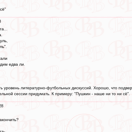
сё"
3
а...
а.
уль,
ль".
тали
дим едва ли.
ь уровень литературно-футбольных дискуссий. Хорошо, что подвер
льной сессии придумать. К примеру: "Пушкин - наше ни то ни сё".
28
закончить?
га-