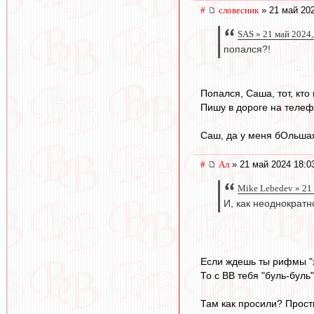
#
словесник
» 21 май 202
SAS » 21 май 2024,
попался?!
Попался, Саша, тот, кто 
Пишу в дороге на телеф
Саш, да у меня бОльшая 
#
Ал
» 21 май 2024 18:0
Mike Lebedev » 21
И, как неоднократн
Если ждешь ты рифмы "х
То с ВВ тебя "буль-буль"
Там как просили? Прост