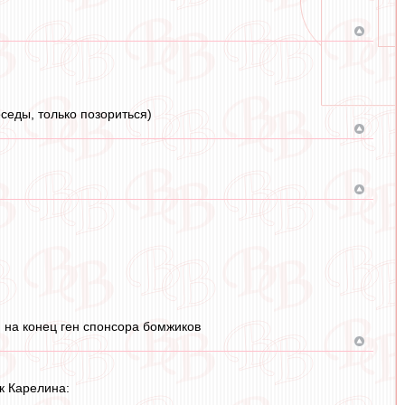
седы, только позориться)
 на конец ген спонсора бомжиков
к Карелина: