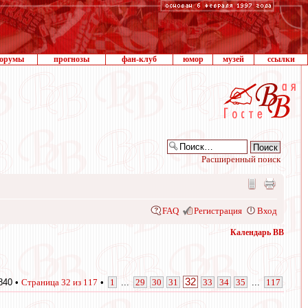
орумы
прогнозы
фан-клуб
юмор
музей
ссылки
Расширенный поиск
FAQ
Регистрация
Вход
Календарь ВВ
32
840 •
Страница
32
из
117
•
1
...
29
30
31
33
34
35
...
117