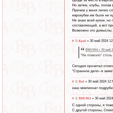
Вроде за место в еврозо
Но затем, клубы, попав 
Причем у меня лично сло
еврокубки им были не н
Не знаю всей кухни, но 
составляющей, а вот про
Возможно это домыслы.
#
Край
» 30 май 2024 12
BM1964 » 30 май 2
"Не повезло" столь
Сегодня прочитал отлич
"Странное дело--я заме
#
Bad
» 30 май 2024 12:
наш чемпионат подруби
#
BM1964
» 30 май 2024
С одной стороны, я тоже
С другой стороны, Спект