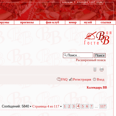
орумы
прогнозы
фан-клуб
юмор
музей
ссылки
Расширенный поиск
FAQ
Регистрация
Вход
Календарь ВВ
4
Сообщений: 5840 •
Страница
4
из
117
•
1
2
3
5
6
7
...
117