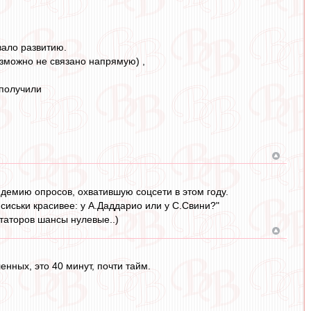
вало развитию.
возможно не связано напрямую) ,
 получили
идемию опросов, охватившую соцсети в этом году.
 сиськи красивее: у А.Даддарио или у С.Свини?"
нтаторов шансы нулевые..)
енных, это 40 минут, почти тайм.