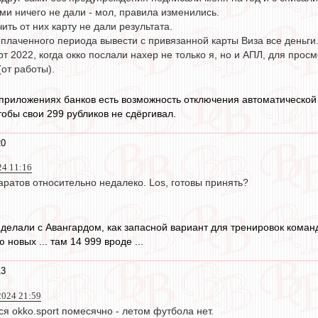
ми ничего не дали - мол, правила изменились.
ить от них карту не дали результата.
плаченного периода вывести с привязанной карты Виза все деньги
рт 2022, когда окко послали нахер не только я, но и АПЛ, для прос
(от работы).
приложениях банков есть возможность отключения автоматической 
тобы свои 299 рубликов не сдёргивал.
20
24 11:16
ратов относительно недалеко. Los, готовы принять?
то делали с Авангардом, как запасной вариант для тренировок коман
новых ... там 14 999 вроде ...
13
024 21:59
ся okko.sport помесячно - летом футбола нет.