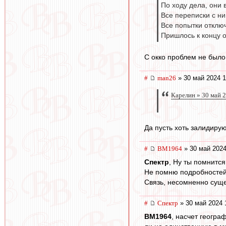
По ходу дела, они 
Все переписки с ни
Все попытки отключ
Пришлось к концу о
С окко проблем не было,
#
man26
» 30 май 2024 1
Карелин » 30 май 
Да пусть хоть залидирую
#
BM1964
» 30 май 2024
Спектр
, Ну ты помнится
Не помню подробностей,
Связь, несомненно суще
#
Спектр
» 30 май 2024 
BM1964
, насчет геогра