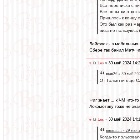
Все переписки с ни
Все попытки отключ
Пришлось к концу о
Это был как раз ма
виза не пользуюсь 
Лайфхак - в мобильных 
Сбере так банил Матч ч
#
Los
» 30 май 2024 14:
man26 » 30 май 20
От Тольятти ещё Са
Фиг знает ... к ЧМ что-
Локомотиву тоже не знаю 
#
Los
» 30 май 2024 14:
mmmmm » 29 май 2
Когда-то пользовал