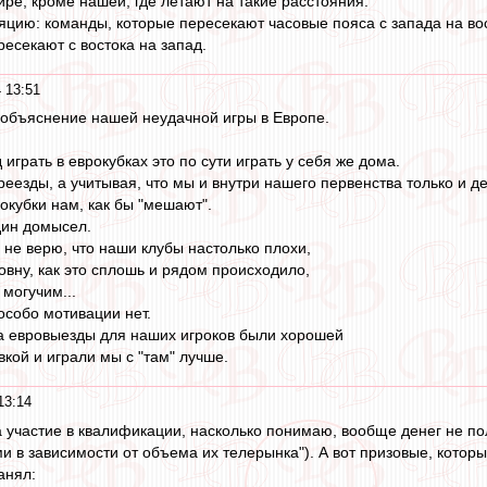
ире, кроме нашей, где летают на такие расстояния.
яцию: команды, которые пересекают часовые пояса с запада на во
есекают с востока на запад.
 13:51
 объяснение нашей неудачной игры в Европе.
играть в еврокубках это по сути играть у себя же дома.
реезды, а учитывая, что мы и внутри нашего первенства только и д
рокубки нам, как бы "мешают".
дин домысел.
о не верю, что наши клубы настолько плохи,
овну, как это сплошь и рядом происходило,
 могучим...
особо мотивации нет.
гда евровыезды для наших игроков были хорошей
кой и играли мы с "там" лучше.
13:14
за участие в квалификации, насколько понимаю, вообще денег не по
 в зависимости от объема их телерынка"). А вот призовые, которы
анял: