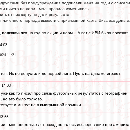
вдруг сами без предупреждения подписали меня на год и с списали 
ми ничего не дали - мол, правила изменились.
ить от них карту не дали результата.
плаченного периода вывести с привязанной карты Виза все деньги
 подключился на год по акции и норм .. А вот с ИВИ была похожая п
4:03
2024 11:21
тся. Их не допустили до первой лиги. Пусть на Динамо играют.
 14:03
 уже как то писал про связь футбольных результатов с географией.
 но это было толково.
ствует и мы тут не в выигрышной позиции.
13:55
фии - мне несколько лет назад попалось исследование про америка