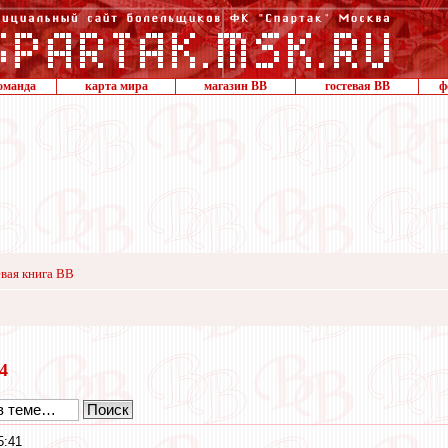
оманда
карта мира
магазин ВВ
гостевая ВВ
ф
вая книга ВВ
24
5:41