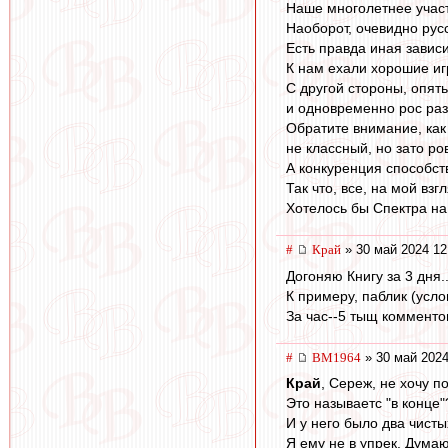
Наше многолетнее участ
Наоборот, очевидно рус
Есть правда иная зависи
К нам ехали хорошие иг
С другой стороны, опять
и одновременно рос ра
Обратите внимание, как
не классный, но зато р
А конкуренция способств
Так что, все, на мой вз
Хотелось бы Спектра на 
#
Край
» 30 май 2024 12
Догоняю Книгу за 3 дня
К примеру, паблик (усло
За час--5 тыщ комментов
#
BM1964
» 30 май 2024
Край
, Сереж, не хочу п
Это называетс "в конце"
И у него было два чист
Я ему не в упрек. Дума