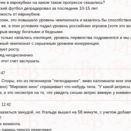
ие в еврокубках на каком таком прогрессе сказались?
ский футбол деградировал за последние 10-15 лет.
мость от еврокубков.
роки, это повышало уровень чемпионата и казалось бы способство
 же, в этих условиях падал уровень российских игроков (хотя это 
зрыв между богатыми и бедными.
 только началась изоляция, уровень первенства подравнялся и мы
овный чемпионат с серьезным уровнем конкуренции.
ует росту.
гляд неоднозначно.
этот счет заслушать.
:47
...Споры, кто из легионеров "легендарнее", живо напомнили мне эп
вно) "Мировое кино" спрашивает что-нибудь типа: "У какой актрисы
, и это несмотря на то, что увидеть сиськи актрис вживую у комме
 12:42
оказаться занудой, но Угальде вышел на 58 минуте, с учетом добавл
?
ых момента.
ю парень просто перегорел.