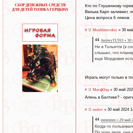
СБОР ДЕНЕЖНЫХ СРЕДСТВ
Кто по Глушенкову горев
ДЛЯ ДЕТЕЙ ТОЛИКА ГЕРЦЫНА
Ванька Карп заливает, ч
Цена вопроса 6 лямов.
#
Mosfilmovskiy
» 30 май
AndreyTLT63 » 30 
Ни в Тольятти (к с
слышал, что планир
еще Мордовия есть.
Играть могут только в 
#
МосфОлд
» 30 май 202
Алень в Балтике? - ориг
#
suslov
» 30 май 2024 1
mmmmm » 29 май 2
Когда-то пользовал
По ходу дела, они 