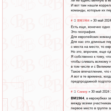
ли не единственную в м
И вот там нашли коррел
команды, которые их пер
#
BM1964
» 30 май 2024
Есть еще, конечно одно
Это география.
Для европейских команд 
Для нас это длинные пе
с места на место, то ев
Но это, впрочем, еще о
Я собственно к тому, чт
чтобы сливать всякому г
в том числе и с Великим
Такое впечатление, что 
А вот в те времена, ко
предпродажной подготов
#
Спектр
» 30 май 2024 
BM1964
, в еврокубках 
между всеми участниками
первое место в группе з