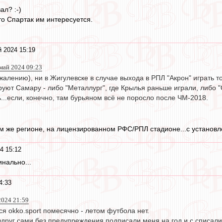
ал? :-)
то Спартак им интересуется.
 2024 15:19
май 2024 09:23
ожалению), ни в Жигулевске в случае выхода в РПЛ "Акрон" играть 
уют Самару - либо "Металлург", где Крылья раньше играли, либо "
..если, конечно, там бурьяном всё не поросло после ЧМ-2018.
том же регионе, на лицензированном РФС/РПЛ стадионе...с установ
4 15:12
инально...
4:33
024 21:59
ся okko.sport помесячно - летом футбола нет.
вдруг сами без предупреждения подписали меня на год и с списали 