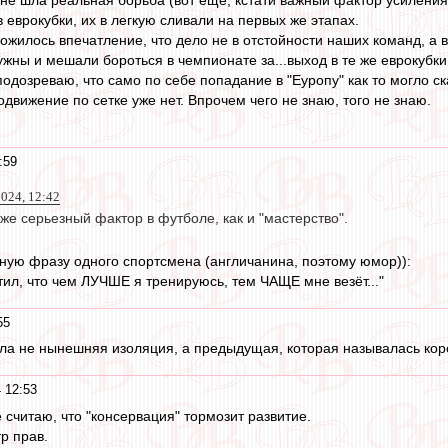
не шла реальная борьба (вот еще, кстати важный фактор усиления 
в еврокубки, их в легкую сливали на первых же этапах.
жилось впечатление, что дело не в отстойности наших команд, а в
ужны и мешали бороться в чемпионате за...выход в те же еврокубки
подозреваю, что само по себе попадание в "Еуропу" как то могло 
движение по сетке уже нет. Впрочем чего не знаю, того не знаю.
:59
024, 12:42
 же серьезный фактор в футболе, как и "мастерство".
ную фразу одного спортсмена (англичанина, поэтому юмор)):
тил, что чем ЛУЧШЕ я тренируюсь, тем ЧАЩЕ мне везёт..."
55
ла не нынешняя изоляция, а предыдущая, которая называлась кор
 12:53
 считаю, что "консервация" тормозит развитие.
р прав.