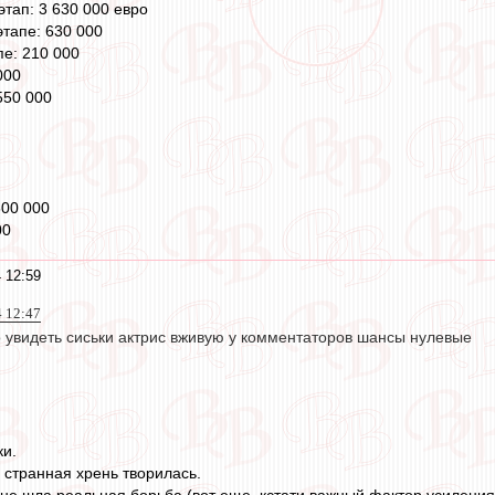
этап: 3 630 000 евро
тапе: 630 000
пе: 210 000
000
550 000
600 000
00
 12:59
4 12:47
о увидеть сиськи актрис вживую у комментаторов шансы нулевые
ки.
 странная хрень творилась.