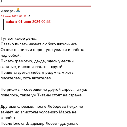
)
Авверс
-
01 июн 2024 01:11
cuba » 01 июн 2024 00:52
Тут вот какое дело...
Связно писать научат любого школьника.
Отточить стиль и перо - уже усилия и работа
над собой.
Писать грамотно, да-да, здесь уместны
запятые, и ясно излагать - круто!
Приветствуется любым разумным хоть
писателем, хоть читателем.
Но рифмы - совершенно другой спрос. Так уж
повелось, такие уж Титаны стоят на страже.
Другими словами, после Лебедева Лекух не
зайдёт, но эпистолы условного Марка не
коробят.
После Блока Владимир Лосев - да, узнаю,