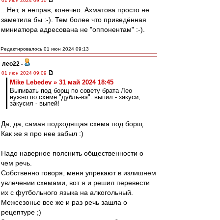
01 июн 2024 09:10
...Нет, я неправ, конечно. Ахматова просто не
заметила бы :-). Тем более что приведённая
миниатюра адресована не "оппонентам" :-).
Редактировалось 01 июн 2024 09:13
лео22
-
01 июн 2024 09:09
Mike Lebedev » 31 май 2024 18:45
Выпивать под борщ по совету брата Лео
нужно по схеме "дубль-вэ": выпил - закуси,
закусил - выпей!
Да, да, самая подходящая схема под борщ.
Как же я про нее забыл :)
Надо наверное пояснить общественности о
чем речь.
Собственно говоря, меня упрекают в излишнем
увлечении схемами, вот я и решил перевести
их с футбольного языка на алкогольный.
Межсезонье все же и раз речь зашла о
рецептуре ;)