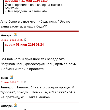
авоська » 31 май 2024 23:14
Очень нравился наш банер на матче с
бамжами.
«Наш город-ваша столица!»
А не было в ответ что-нибудь типа: "Это не
ваша заслуга, а наша беда?".
Авверс
-
01 июн 2024 01:30
cuba » 01 июн 2024 01:24
Вот намного ж приятнее так беседовать.
Лозунгов ноль, философия ноль, прямая речь
и обмен инфой в простоте.
cuba
-
01 июн 2024 01:24
Авверс
, Понятно. Я на это смотрю проще. И
"добрее", походу... Помнишь, в "Гараже" - "А я
не претендую"... Такая мелочь...
Авверс
-