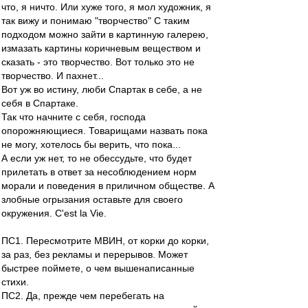
что, я ничто. Или хуже того, я мол художник, я
так вижу и понимаю "творчество" С таким
подходом можно зайти в картинную галерею,
измазать картины коричневым веществом и
сказать - это творчество. Вот только это не
творчество. И пахнет...
Вот уж во истину, люби Спартак в себе, а не
себя в Спартаке.
Так что начните с себя, господа
опорожняющиеся. Товарищами назвать пока
не могу, хотелось бы верить, что пока...
А если уж нет, то не обессудьте, что будет
прилетать в ответ за несоблюдением норм
морали и поведения в приличном обществе. А
злобные огрызания оставьте для своего
окружения. С'est la Vie.
ПС1. Пересмотрите МВИН, от корки до корки,
за раз, без рекламы и перерывов. Может
быстрее поймете, о чем вышенаписанные
стихи.
ПС2. Да, прежде чем перебегать на