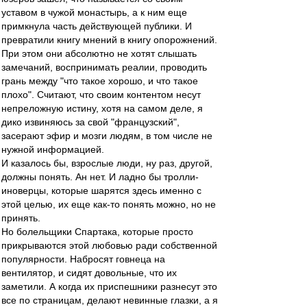
уставом в чужой монастырь, а к ним еще
примкнула часть действующей публики. И
превратили книгу мнений в книгу опорожнений.
При этом они абсолютно не хотят слышать
замечаний, воспринимать реалии, проводить
грань между "что такое хорошо, и что такое
плохо". Считают, что своим контентом несут
непреложную истину, хотя на самом деле, я
дико извиняюсь за свой "французский",
засерают эфир и мозги людям, в том числе не
нужной информацией.
И казалось бы, взрослые люди, ну раз, другой,
должны понять. Ан нет. И ладно бы тролли-
иноверцы, которые шарятся здесь именно с
этой целью, их еще как-то понять можно, но не
принять.
Но болельщики Спартака, которые просто
прикрываются этой любовью ради собственной
популярности. Набросят говнеца на
вентилятор, и сидят довольные, что их
заметили. А когда их приспешники разнесут это
все по страницам, делают невинные глазки, а я