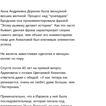
Анна Андреевна Доренко была женщиной
весьма желчной. Процесс над "тунеядцем"
Бродским она прокомментировала фразой
"Этому рыжему делают историю". Как это часто
бывает, данная фраза характеризует скорее
самого автора, чем объект его комментариев:
пиар для Ахматовой был ключевым элементом
успеха.
Не жалела завистливая одеситка и женщин-
коллег по перу:
Спустя почти 40 лет на прямой вопрос
Адамовича о поэзии Цветаевой Ахматова
ответила даже с обидой: «У нас теперь ею
увлекаются, очень ее любят, даже больше, чем
Пастернака."
Примечательно, что в Израиле у неё была
последовательница, которая писала под
псевдонимом "Анна Доренко", то есть взяла в