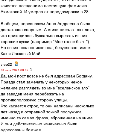
качестве псевдонима настоящую фамилию
Ахматовой. И умерла от передозировки в 28.
В общем, персонажем Анна Андреевна была
достаточно спорным. А стихи писала так плохо,
что приходилось буквально вырезать из них
хорошие куски (например "Мне голос был..").
Но своих поклонников она, безусловно, имеет.
Как и Ласковый Май.
лео22
-
01 июн 2024 08:42
Да, мой пост вовсе не был адресован Богдану.
Правда стал замечать у некоторых некое
желание разглядеть во мне "вселенское зло",
да завидев меня перебежать на
противоположную сторону улицы.
Что касается строк, то они написаны несколько
лет назад и отправной точкой послужила
именно та самая фраза, вброшенная на книге.
И они действительно изначально были
адресованы бомжам.