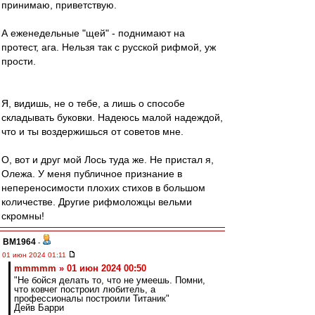
принимаю, приветствую.
А еженедельные "щей" - поднимают на
протест, ага. Нельзя так с русской рифмой, уж
прости.
Я, видишь, не о тебе, а лишь о способе
складывать буковки. Надеюсь малой надеждой,
что и ты воздержишься от советов мне.
О, вот и друг мой Лось туда же. Не пристал я,
Олежа. У меня публичное признание в
непереносимости плохих стихов в большом
количестве. Другие рифмоложцы вельми
скромны!
BM1964
-
01 июн 2024 01:11
mmmmm » 01 июн 2024 00:50
"Не бойся делать то, что не умеешь. Помни,
что ковчег построил любитель, а
профессионалы построили Титаник"
Дейв Барри