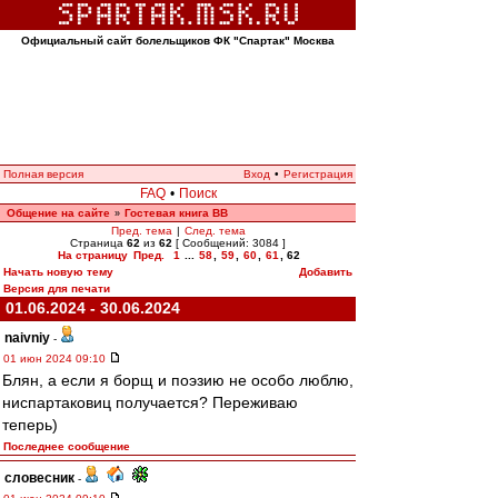
Официальный сайт болельщиков ФК "Спартак" Москва
Полная версия
Вход
•
Регистрация
FAQ
•
Поиск
Общение на сайте
Гостевая книга ВВ
»
Пред. тема
|
След. тема
Страница
62
из
62
[ Сообщений: 3084 ]
На страницу
Пред.
1
...
58
,
59
,
60
,
61
,
62
Начать новую тему
Добавить
Версия для печати
01.06.2024 - 30.06.2024
naivniy
-
01 июн 2024 09:10
Блян, а если я борщ и поэзию не особо люблю,
ниспартаковиц получается? Переживаю
теперь)
Последнее сообщение
словесник
-