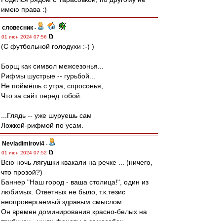
имею права :)
словесник
-
01 июн 2024 07:56
(С футбольной голодухи :-) )
Борщ как символ межсезонья...
Рифмы шустрые -- гурьбой...
Не поймёшь с утра, спросонья,
Что за сайт перед тобой.
...Глядь -- уже шуруешь сам
Ложкой-рифмой по усам.
Nevladimirovi4
-
01 июн 2024 07:52
Всю ночь лягушки квакали на речке ... (ничего,
что прозой?)
Баннер "Наш город - ваша столица!", один из
любимых. Ответных не было, т.к.тезис
неопровергаемый здравым смыслом.
Он времен доминирования красно-белых на