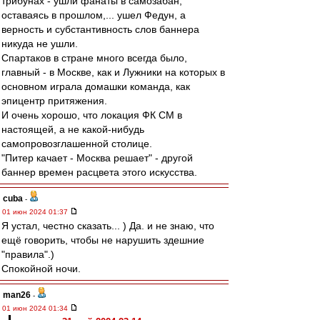
трибунах - ушли фанаты в самозабан,
оставаясь в прошлом,... ушел Федун, а
верность и субстантивность слов баннера
никуда не ушли.
Спартаков в стране много всегда было,
главный - в Москве, как и Лужники на которых в
основном играла домашки команда, как
эпицентр притяжения.
И очень хорошо, что локация ФК СМ в
настоящей, а не какой-нибудь
самопровозглашенной столице.
"Питер качает - Москва решает" - другой
баннер времен расцвета этого искусства.
cuba
-
01 июн 2024 01:37
Я устал, честно сказать... ) Да. и не знаю, что
ещё говорить, чтобы не нарушить здешние
"правила".)
Спокойной ночи.
man26
-
01 июн 2024 01:34