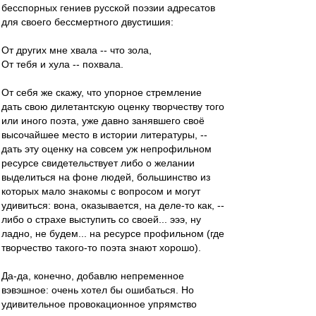
бесспорных гениев русской поэзии адресатов
для своего бессмертного двустишия:
От других мне хвала -- что зола,
От тебя и хула -- похвала.
От себя же скажу, что упорное стремление
дать свою дилетантскую оценку творчеству того
или иного поэта, уже давно занявшего своё
высочайшее место в истории литературы, --
дать эту оценку на совсем уж непрофильном
ресурсе свидетельствует либо о желании
выделиться на фоне людей, большинство из
которых мало знакомы с вопросом и могут
удивиться: вона, оказывается, на деле-то как, --
либо о страхе выступить со своей... эээ, ну
ладно, не будем... на ресурсе профильном (где
творчество такого-то поэта знают хорошо).
Да-да, конечно, добавлю непременное
вэвэшное: очень хотел бы ошибаться. Но
удивительное провокационное упрямство