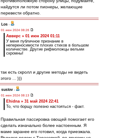
противоположную сторону улицы, подумайте,
найдутся ли потом пионеры, желающие
перевести обратно.
Los
-
01 июн 2024 08:26
Авверс » 01 июн 2024 01:11
У меня публичное признание в
непереносимости плохих стихов в большом
количестве. Другие рифмоложцы вельми
скромны!
так есть скролл и другие методы не видеть
этого ... )))
suslov
-
01 июн 2024 08:13
Ehidna » 31 май 2024 22:41
То, что борщу полезно настояться - факт.
Правильная пассировка овощей помогает его
сделать изначально более настоенным. Я
маме заранее его готовил, когда приезжала.
Родился рядом с Тарасовкой, по другому не