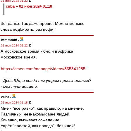
01 июн 2024 01:23
cuba » 01 июн 2024 01:18
Во, данке. Так даже проще. Можно меньше
слова подбирать, раз пофиг.
mmmmm
-
01 июн 2024 01:22
А московское время - оно и в Африке
московское время.
https://vimeo.com/manage/videos/865341285
- Дядь Юр, а когда ты утром просыпаешься?
- Без пятнадцати.
cuba
-
01 июн 2024 01:18
Мне - "всё равно", как правило, на мнение,
Различных, незнакомых мне людей,
Конечно, вызывает сожаление,
Упрёк "простой, как правда", без идей!