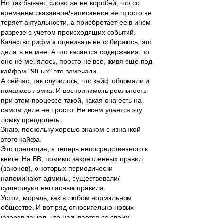
Но так бывает, слово же не воробей, что со
временем сказанное/написанное не просто не
теряет актуальности, а приобретает ее в ином
разрезе с учетом происходящих событий.
Качество рифм я оценивать не собираюсь, это
делать не мне. А что касается содержания, то
оно не менялось, просто не все, живя еще под
кайфом "90-ых" это замечали.
А сейчас, так случилось, что кайф обломали и
началась ломка. И воспринимать реальность
при этом процессе такой, какая она есть на
самом деле не просто. Не всем удается эту
ломку преодолеть.
Знаю, поскольку хорошо знаком с изнанкой
этого кайфа.
Это прелюдия, а теперь непосредственного к
книге. На ВВ, помимо закрепленных правил
(законов), о которых периодически
напоминают админы, существовали/
существуют негласные правила.
Устои, мораль, как в любом нормальном
обществе. И вот ряд относительно новых
юзеров зашел, что называется со своим