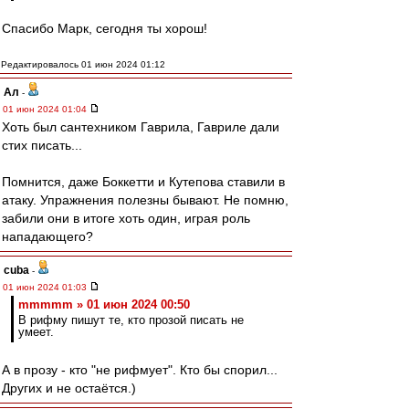
Спасибо Марк, сегодня ты хорош!
Редактировалось 01 июн 2024 01:12
Ал
-
01 июн 2024 01:04
Хоть был сантехником Гаврила, Гавриле дали
стих писать...
Помнится, даже Боккетти и Кутепова ставили в
атаку. Упражнения полезны бывают. Не помню,
забили они в итоге хоть один, играя роль
нападающего?
cuba
-
01 июн 2024 01:03
mmmmm » 01 июн 2024 00:50
В рифму пишут те, кто прозой писать не
умеет.
А в прозу - кто "не рифмует". Кто бы спорил...
Других и не остаётся.)