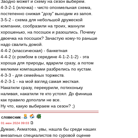
Заодно может и схему на сезон выберем.
4-3-2-1 (елочка) - чисто опохмельная схема,
постепенно снижая "дозу" выходим из запоя.
3-5-2 - схема для небольшой дружеской
компании, сообразили на троих, жахнули
хорошенько, на посошок и разошлись. Почему
двоечка на посошок? Зачастую кому-то раньше
надо свалить домой.
4-4-2 (классическая) - банкетная
4-4-2 (с ромбом в середине 4-1-2-1-2) - эта
хороша для природы, вдарили сразу, а потом
мелкими компашками разбрелись по кустам.
4-3-3 - для семейных торжеств.
4-2-3-1 - на мой взгляд самая жесткая.
Накатили сразу, перекурили, потихоньку
наливая, накатили те кто устоял. До финиша
как правило доползли не все.
Ну что, какую выбираем на сезон? ;)
словесник
-
01 июн 2024 09:03
Думаю, Ахматова, увы, нашла бы среди наших
внезапных специалистов по суровой оценке