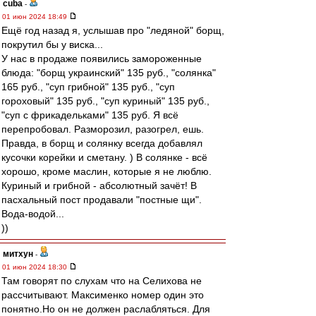
cuba
-
01 июн 2024 18:49
Ещё год назад я, услышав про "ледяной" борщ,
покрутил бы у виска...
У нас в продаже появились замороженные
блюда: "борщ украинский" 135 руб., "солянка"
165 руб., "суп грибной" 135 руб., "суп
гороховый" 135 руб., "суп куриный" 135 руб.,
"суп с фрикадельками" 135 руб. Я всё
перепробовал. Разморозил, разогрел, ешь.
Правда, в борщ и солянку всегда добавлял
кусочки корейки и сметану. ) В солянке - всё
хорошо, кроме маслин, которые я не люблю.
Куриный и грибной - абсолютный зачёт! В
пасхальный пост продавали "постные щи".
Вода-водой...
))
митхун
-
01 июн 2024 18:30
Там говорят по слухам что на Селихова не
рассчитывают. Максименко номер один это
понятно.Но он не должен раслабляться. Для