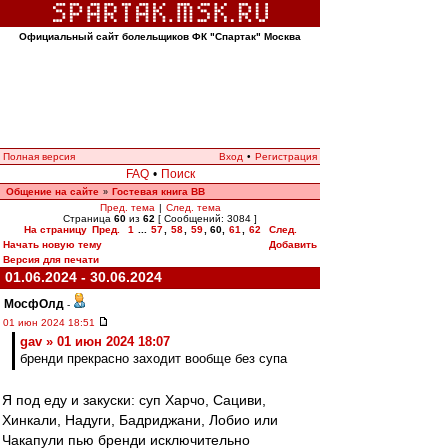
Официальный сайт болельщиков ФК "Спартак" Москва
Полная версия
Вход
•
Регистрация
FAQ
•
Поиск
Общение на сайте
Гостевая книга ВВ
»
Пред. тема
|
След. тема
Страница
60
из
62
[ Сообщений: 3084 ]
На страницу
Пред.
1
...
57
,
58
,
59
,
60
,
61
,
62
След.
Начать новую тему
Добавить
Версия для печати
01.06.2024 - 30.06.2024
МосфОлд
-
01 июн 2024 18:51
gav » 01 июн 2024 18:07
бренди прекрасно заходит вообще без супа
Я под еду и закуски: суп Харчо, Сациви,
Хинкали, Надуги, Бадриджани, Лобио или
Чакапули пью бренди исключительно