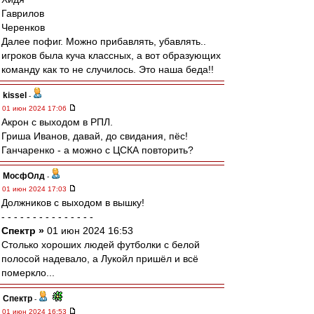
Гаврилов
Черенков
Далее пофиг. Можно прибавлять, убавлять..
игроков была куча классных, а вот образующих
команду как то не случилось. Это наша беда!!
kissel
-
01 июн 2024 17:06
Акрон с выходом в РПЛ.
Гриша Иванов, давай, до свидания, пёс!
Ганчаренко - а можно с ЦСКА повторить?
МосфОлд
-
01 июн 2024 17:03
Должников с выходом в вышку!
- - - - - - - - - - - - - - -
Спектр »
01 июн 2024 16:53
Столько хороших людей футболки с белой
полосой надевало, а Лукойл пришёл и всё
померкло...
Спектр
-
01 июн 2024 16:53