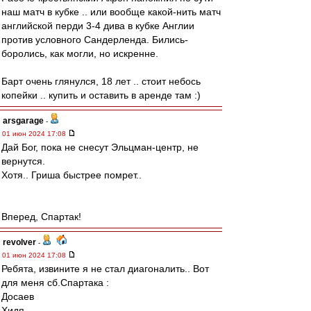
наш матч в кубке .. или вообще какой-нить матч
английской перди 3-4 дива в кубке Англии
против условного Сандерленда. Бились-
боролись, как могли, но искренне.
Барт очень глянулся, 18 лет .. стоит небось
копейки .. купить и оставить в аренде там :)
arsgarage
-
01 июн 2024 17:08
Дай Бог, пока не снесут Эльцман-центр, не
вернутся.
Хотя.. Гриша быстрее помрет..
Вперед, Спартак!
revolver
-
01 июн 2024 17:08
Ребята, извините я не стал диагоналить.. Вот
для меня сб.Спартака :
Досаев
Хидя