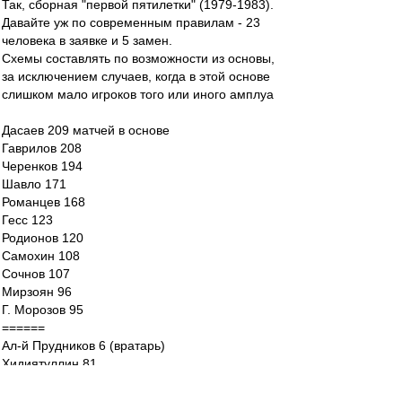
Так, сборная "первой пятилетки" (1979-1983).
Давайте уж по современным правилам - 23
человека в заявке и 5 замен.
Схемы составлять по возможности из основы,
за исключением случаев, когда в этой основе
слишком мало игроков того или иного амплуа
Дасаев 209 матчей в основе
Гаврилов 208
Черенков 194
Шавло 171
Романцев 168
Гесс 123
Родионов 120
Самохин 108
Сочнов 107
Мирзоян 96
Г. Морозов 95
======
Ал-й Прудников 6 (вратарь)
Хидиятуллин 81
Ярцев 68
Швецов 64