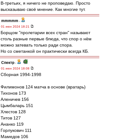
В-третьих, я ничего не проповедаю. Просто
высказываю своё мнение. Как многие тут.
mmmmm
-
01 июн 2024 18:21
Борщом "пролетарии всех стран" называют
столь разные первые блюда, что спор о нём
можно затевать только ради спора.
Но со сметанкой он практически всегда КБ.
Спектр
-
01 июн 2024 18:08
Сборная 1994-1998
Филимонов 124 матча в основе (вратарь)
Тихонов 173
Аленичев 156
Цымбаларь 151
Хлестов 128
Титов 127
Ананко 119
Горлукович 111
Мамедов 106