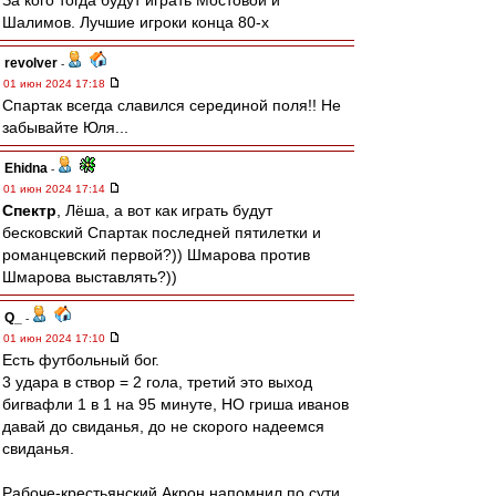
За кого тогда будут играть Мостовой и
Шалимов. Лучшие игроки конца 80-х
revolver
-
01 июн 2024 17:18
Спартак всегда славился серединой поля!! Не
забывайте Юля...
Ehidna
-
01 июн 2024 17:14
Спектр
, Лёша, а вот как играть будут
бесковский Спартак последней пятилетки и
романцевский первой?)) Шмарова против
Шмарова выставлять?))
Q_
-
01 июн 2024 17:10
Есть футбольный бог.
3 удара в створ = 2 гола, третий это выход
бигвафли 1 в 1 на 95 минуте, НО гриша иванов
давай до свиданья, до не скорого надеемся
свиданья.
Рабоче-крестьянский Акрон напомнил по сути