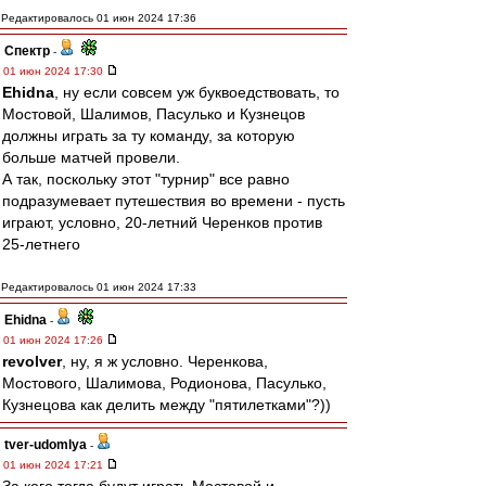
Редактировалось 01 июн 2024 17:36
Спектр
-
01 июн 2024 17:30
Ehidna
, ну если совсем уж буквоедствовать, то
Мостовой, Шалимов, Пасулько и Кузнецов
должны играть за ту команду, за которую
больше матчей провели.
А так, поскольку этот "турнир" все равно
подразумевает путешествия во времени - пусть
играют, условно, 20-летний Черенков против
25-летнего
Редактировалось 01 июн 2024 17:33
Ehidna
-
01 июн 2024 17:26
revolver
, ну, я ж условно. Черенкова,
Мостового, Шалимова, Родионова, Пасулько,
Кузнецова как делить между "пятилетками"?))
tver-udomlya
-
01 июн 2024 17:21