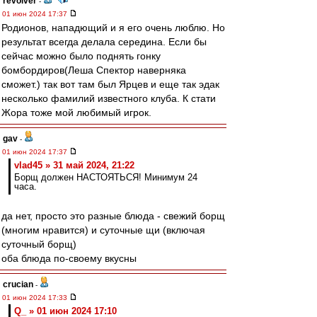
revolver
-
01 июн 2024 17:37
Родионов, нападющий и я его очень люблю. Но
результат всегда делала середина. Если бы
сейчас можно было поднять гонку
бомбордиров(Леша Спектор наверняка
сможет.) так вот там был Ярцев и еще так эдак
несколько фамилий известного клуба. К стати
Жора тоже мой любимый игрок.
gav
-
01 июн 2024 17:37
vlad45 » 31 май 2024, 21:22
Борщ должен НАСТОЯТЬСЯ! Минимум 24
часа.
да нет, просто это разные блюда - свежий борщ
(многим нравится) и суточные щи (включая
суточный борщ)
оба блюда по-своему вкусны
crucian
-
01 июн 2024 17:33
Q_ » 01 июн 2024 17:10