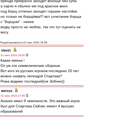
бренди прекрасно заходит вообще без супа
а харчо я обычно ем под красное вино
под борщ отлично заходят горькие настойки.
но только не борщёвка!!! вот сочетание борща
с "борщом" - нееее
водку просто не люблю, так что тут оценить не
могу
Редактировалось 01 июн 2024 18:08
slava1
-
01 июн 2024 18:00
Какие имена !
Ох уж эти символические сборные.
Вот кого из русских игроков последних 20 лет
можно назвать легендой Спартака?
Рома видимо последний(не Зобнин))
митхун
-
01 июн 2024 17:59
Ананко имел 9 чемпионств. Это важный игрок
был для Спартака.Сейчас имеет 4 высших
образований