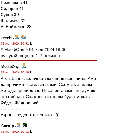
Поздняков 41
Сидоров 41
Суров 39
Шалимов 32
А. Ерёменко 28
recchi
-
01 июн 2024 16:51
# МосфОлд » 01 июн 2024 16:36
ну пугай, еще же 1:2 только :)
МосфОлд
-
01 июн 2024 16:36
А как быть с количеством опорников, либерАми
да прочими чистильщиками. Схемы менялись,
методы тренировок. Несопоставимо, но думаю
что победит Спартак в котором будет играть
Фёдор Фёдорович!
- -- - - - -- - - - - -
Акрон - недостаток опыта...((
Спектр
-
01 июн 2024 16:32