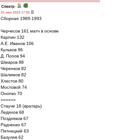
Спектр
-
01 июн 2024 17:50
Сборная 1989-1993
Черчесов 161 матч в основе
Карпин 132
А.Е. Иванов 106
Кульков 96
Д. Попов 94
Шмаров 88
Черенков 82
Шалимов 82
Хлестов 80
Мостовой 74
Онопко 70
======
Стауче 18 (вратарь)
Ледяхов 68
Поздняков 67
Радченко 67
Пятницкий 63
Базулев 62