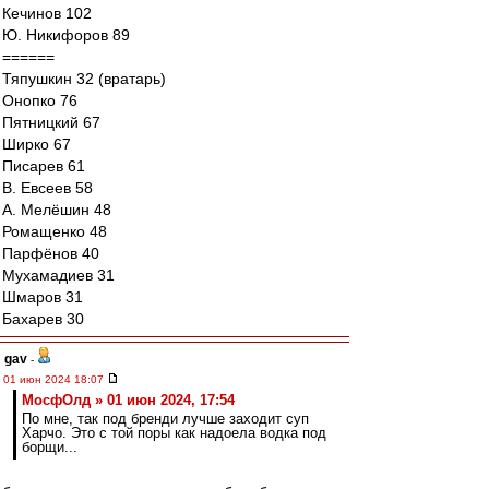
Кечинов 102
Ю. Никифоров 89
======
Тяпушкин 32 (вратарь)
Онопко 76
Пятницкий 67
Ширко 67
Писарев 61
В. Евсеев 58
А. Мелёшин 48
Ромащенко 48
Парфёнов 40
Мухамадиев 31
Шмаров 31
Бахарев 30
gav
-
01 июн 2024 18:07
МосфОлд » 01 июн 2024, 17:54
По мне, так под бренди лучше заходит суп
Харчо. Это с той поры как надоела водка под
борщи...