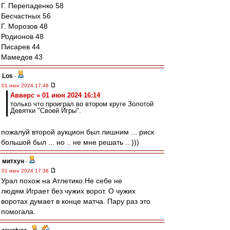
Г. Перепаденко 58
Бесчастных 56
Г. Морозов 48
Родионов 48
Писарев 44
Мамедов 43
Los
-
01 июн 2024 17:48
Авверс » 01 июн 2024 16:14
только что проиграл во втором круге Золотой
Девятки "Своей Игры".
пожалуй второй аукцион был лишним ... риск
большой был ... но .. не мне решать .. )))
митхун
-
01 июн 2024 17:38
Урал похож на Атлетико.Не себе не
людям.Играет без чужих ворот. О чужих
воротах думает в конце матча. Пару раз это
помогала.