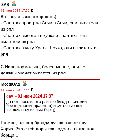
SAS
-
01 июн 2024 17:56
Вот такая закономерность(
- Спартак проиграл Сочи в Сочи, они вылетели
из рпл
- Спартак вылетел в кубке от Балтики, они
вылетели из рпл
- Спартак взял у Урала 1 очко, они вылетели из
рпл
С Нино нормально, более менее, они не
должны значит вылететь из рпл
МосфОлд
-
01 июн 2024 17:54
gav » 01 июн 2024 17:37
да нет, просто это разные блюда - свежий
борщ (многим нравится) и суточные щи
(включая суточный борщ)
По мне, так под бренди лучше заходит суп
Харчо. Это с той поры как надоела водка под
борщи...