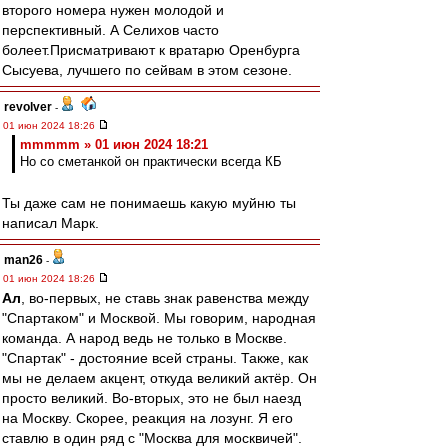
второго номера нужен молодой и
перспективный. А Селихов часто
болеет.Присматривают к вратарю Оренбурга
Сысуева, лучшего по сейвам в этом сезоне.
revolver
-
01 июн 2024 18:26
mmmmm » 01 июн 2024 18:21
Но со сметанкой он практически всегда КБ
Ты даже сам не понимаешь какую муйню ты
написал Марк.
man26
-
01 июн 2024 18:26
Ал
, во-первых, не ставь знак равенства между
"Спартаком" и Москвой. Мы говорим, народная
команда. А народ ведь не только в Москве.
"Спартак" - достояние всей страны. Также, как
мы не делаем акцент, откуда великий актёр. Он
просто великий. Во-вторых, это не был наезд
на Москву. Скорее, реакция на лозунг. Я его
ставлю в один ряд с "Москва для москвичей".