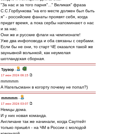
"За нас и за того парня"..." Великая" фраза
С.С.Горбункова "на его месте должен был быть
я" - российские фанаты проявят себя, когда
придет время, а пока сербы напоминают о нас
и за нас.
Они же и русские флаги на чемпионате!
Уже два инфоповода и оба связаны с сербами.
Если бы не они, то старт ЧЕ оказался такой же
заунывной волынкой, как неумелая
шотландская сборная.
Трувор
-
17 июн 2024 06:15
mmmmm
А Нагельсманн в когорту почему не попал?)
mmmmm
-
17 июн 2024 03:07
Немцы дома.
И у них новая команда.
Англичане так же начинали, когда Саутгейт
только пришёл - на ЧМ в России с молодой
командой.