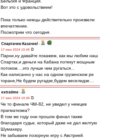
Бельгия и Франция.
Вот это с удовольствием!
Пока только немцы действительно произвели
впечатление.
Посмотрим что сегодня.
Спартачек-Казачек!
-
17 июн 2024 10:49
Парни,ну давайте покажем, как мы любим наш
Спартак,и деньги на Кабана потекут мощным
потоком....это лучше чем ругаться...
Как написанно у нас на одном грузинском ре
торане,Не будем ругадзе,будем веселидзе....
extratime
-
17 июн 2024 10:39
Че то финале ЧМ-82, не увидел у немцев
прагматизма?
В том же году они прошли финал также
благодаря судье, который даже не дал желтую
Шумахеру.
Не забываем позорную игру с Австрией.