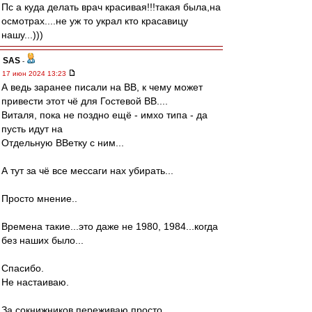
Пс а куда делать врач красивая!!!такая была,на
осмотрах....не уж то украл кто красавицу
нашу...)))
SAS
-
17 июн 2024 13:23
А ведь заранее писали на ВВ, к чему может
привести этот чё для Гостевой ВВ....
Виталя, пока не поздно ещё - имхо типа - да
пусть идут на
Отдельную ВВетку с ним...
А тут за чё все мессаги нах убирать...
Просто мнение..
Времена такие...это даже не 1980, 1984...когда
без наших было...
Спасибо.
Не настаиваю.
За сокнижников переживаю просто