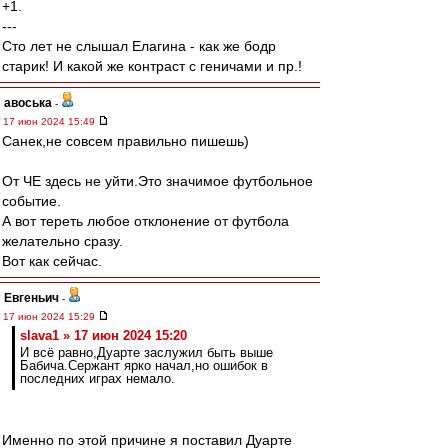
+1.
---
Сто лет не слышал Елагина - как же бодр
старик! И какой же контраст с геничами и пр.!
авоська
-
17 июн 2024 15:49
Санек,не совсем правильно пишешь)
От ЧЕ здесь не уйти.Это значимое футбольное
событие.
А вот тереть любое отклонение от футбола
желательно сразу.
Вот как сейчас.
Евгеньич
-
17 июн 2024 15:29
slava1 » 17 июн 2024 15:20
И всё равно,Дуарте заслужил быть выше
Бабича.Сержант ярко начал,но ошибок в
последних играх немало.
Именно по этой причине я поставил Дуарте