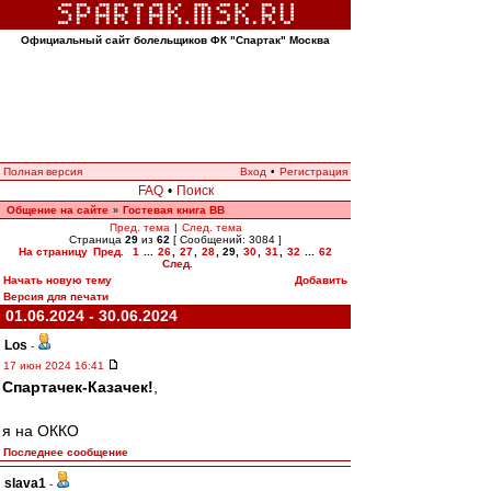
Официальный сайт болельщиков ФК "Спартак" Москва
Полная версия
Вход
•
Регистрация
FAQ
•
Поиск
Общение на сайте
Гостевая книга ВВ
»
Пред. тема
|
След. тема
Страница
29
из
62
[ Сообщений: 3084 ]
На страницу
Пред.
1
...
26
,
27
,
28
,
29
,
30
,
31
,
32
...
62
След.
Начать новую тему
Добавить
Версия для печати
01.06.2024 - 30.06.2024
Los
-
17 июн 2024 16:41
Спартачек-Казачек!
,
я на ОККО
Последнее сообщение
slava1
-