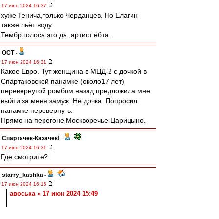
17 июн 2024 16:37
хуже Генича,только Черданцев. Но Елагин
также льёт воду.
Тембр голоса это да ,артист ёбта.
ОСТ
-
17 июн 2024 16:31
Какое Евро. Тут женщина в МЦД-2 с дочкой в
Спартаковской панамке (около17 лет)
перевернутой ромбом назад предложила мне
выйти за меня замуж. Не дочка. Попросил
панамке перевернуть.
Прямо на перегоне Москворечье-Царицыно.
Спартачек-Казачек!
-
17 июн 2024 16:31
Где смотрите?
starry_kashka
-
17 июн 2024 16:16
авоська » 17 июн 2024 15:49