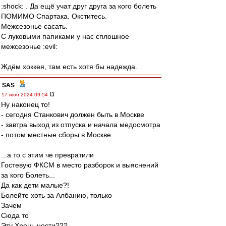
:shock: . Да ещё учат друг друга за кого болеть
ПОМИМО Спартака. Окститесь.
Межсезонье сасать.
С луковыми папиками у нас сплошное
межсезонье :evil:
Ждём хоккея, там есть хотя бы надежда.
SAS
-
17 июн 2024 09:54
Ну наконец то!
- сегодня Станкович должен быть в Москве
- завтра выход из отпуска и начала медосмотра
- потом местные сборы в Москве
...а то с этим че превратили
Гостевую ФКСМ в место разборок и выяснений
за кого Болеть...
Да как дети малые?!
Болейте хоть за Албанию, только
Зачем
Сюда то
Эту Хрень нести???...