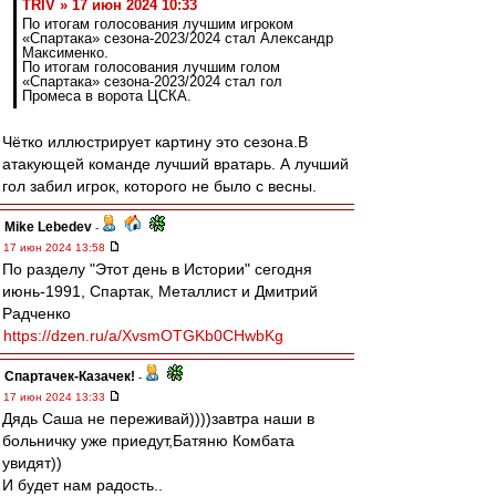
TRIV » 17 июн 2024 10:33
По итогам голосования лучшим игроком
«Спартака» сезона-2023/2024 стал Александр
Максименко.
По итогам голосования лучшим голом
«Спартака» сезона-2023/2024 стал гол
Промеса в ворота ЦСКА.
Чётко иллюстрирует картину это сезона.В
атакующей команде лучший вратарь. А лучший
гол забил игрок, которого не было с весны.
Mike Lebedev
-
17 июн 2024 13:58
По разделу "Этот день в Истории" сегодня
июнь-1991, Спартак, Металлист и Дмитрий
Радченко
https://dzen.ru/a/XvsmOTGKb0CHwbKg
Спартачек-Казачек!
-
17 июн 2024 13:33
Дядь Саша не переживай))))завтра наши в
больничку уже приедут,Батяню Комбата
увидят))
И будет нам радость..