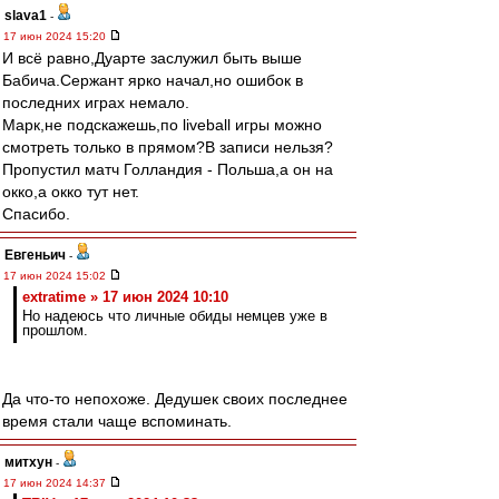
slava1
-
17 июн 2024 15:20
И всё равно,Дуарте заслужил быть выше
Бабича.Сержант ярко начал,но ошибок в
последних играх немало.
Марк,не подскажешь,по liveball игры можно
смотреть только в прямом?В записи нельзя?
Пропустил матч Голландия - Польша,а он на
окко,а окко тут нет.
Спасибо.
Евгеньич
-
17 июн 2024 15:02
extratime » 17 июн 2024 10:10
Но надеюсь что личные обиды немцев уже в
прошлом.
Да что-то непохоже. Дедушек своих последнее
время стали чаще вспоминать.
митхун
-
17 июн 2024 14:37