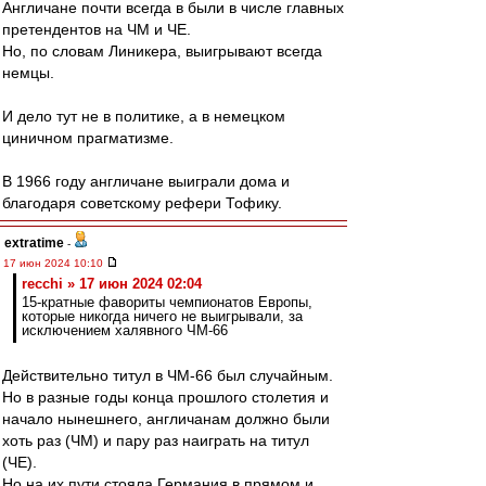
Англичане почти всегда в были в числе главных
претендентов на ЧМ и ЧЕ.
Но, по словам Линикера, выигрывают всегда
немцы.
И дело тут не в политике, а в немецком
циничном прагматизме.
В 1966 году англичане выиграли дома и
благодаря советскому рефери Тофику.
extratime
-
17 июн 2024 10:10
recchi » 17 июн 2024 02:04
15-кратные фавориты чемпионатов Европы,
которые никогда ничего не выигрывали, за
исключением халявного ЧМ-66
Действительно титул в ЧМ-66 был случайным.
Но в разные годы конца прошлого столетия и
начало нынешнего, англичанам должно были
хоть раз (ЧМ) и пару раз наиграть на титул
(ЧЕ).
Но на их пути стояла Германия в прямом и