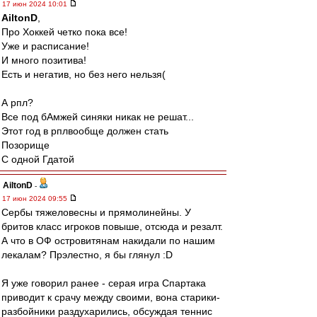
17 июн 2024 10:01
AiltonD
,
Про Хоккей четко пока все!
Уже и расписание!
И много позитива!
Есть и негатив, но без него нельзя(
А рпл?
Все под бАмжей синяки никак не решат...
Этот год в рплвообще должен стать
Позорище
С одной Гдатой
AiltonD
-
17 июн 2024 09:55
Сербы тяжеловесны и прямолинейны. У
бритов класс игроков повыше, отсюда и резалт.
А что в ОФ островитянам накидали по нашим
лекалам? Прэлестно, я бы глянул :D
Я уже говорил ранее - серая игра Спартака
приводит к срачу между своими, вона старики-
разбойники раздухарились, обсуждая теннис