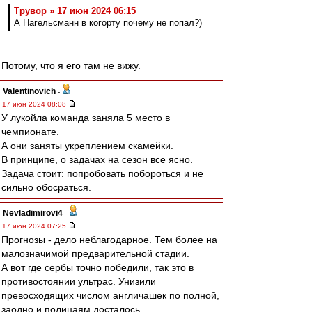
Трувор » 17 июн 2024 06:15
А Нагельсманн в когорту почему не попал?)
Потому, что я его там не вижу.
Valentinovich
-
17 июн 2024 08:08
У лукойла команда заняла 5 место в
чемпионате.
А они заняты укреплением скамейки.
В принципе, о задачах на сезон все ясно.
Задача стоит: попробовать побороться и не
сильно обосраться.
Nevladimirovi4
-
17 июн 2024 07:25
Прогнозы - дело неблагодарное. Тем более на
малозначимой предварительной стадии.
А вот где сербы точно победили, так это в
противостоянии ультрас. Унизили
превосходящих числом англичашек по полной,
заодно и полицаям досталось.