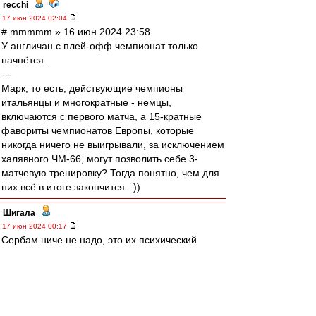
recchi
-
17 июн 2024 02:04
# mmmmm » 16 июн 2024 23:58
У англичан с плей-офф чемпионат только
начнётся.
---
Марк, то есть, действующие чемпионы
итальянцы и многократные - немцы,
включаются с первого матча, а 15-кратные
фавориты чемпионатов Европы, которые
никогда ничего не выигрывали, за исключением
халявного ЧМ-66, могут позволить себе 3-
матчевую тренировку? Тогда понятно, чем для
них всё в итоге закончится. :))
Шигала
-
17 июн 2024 00:17
Сербам ниче не надо, это их психический
лозунг. Беспантовые идиоты.
mmmmm
-
17 июн 2024 00:10
И всё же, сербам нужен более грамотный