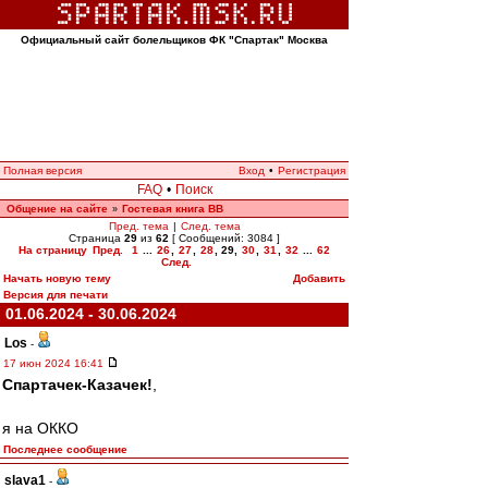
Официальный сайт болельщиков ФК "Спартак" Москва
Полная версия
Вход
•
Регистрация
FAQ
•
Поиск
Общение на сайте
Гостевая книга ВВ
»
Пред. тема
|
След. тема
Страница
29
из
62
[ Сообщений: 3084 ]
На страницу
Пред.
1
...
26
,
27
,
28
,
29
,
30
,
31
,
32
...
62
След.
Начать новую тему
Добавить
Версия для печати
01.06.2024 - 30.06.2024
Los
-
17 июн 2024 16:41
Спартачек-Казачек!
,
я на ОККО
Последнее сообщение
slava1
-