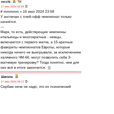
recchi
-
17 июн 2024 02:04
# mmmmm » 16 июн 2024 23:58
У англичан с плей-офф чемпионат только
начнётся.
---
Марк, то есть, действующие чемпионы
итальянцы и многократные - немцы,
включаются с первого матча, а 15-кратные
фавориты чемпионатов Европы, которые
никогда ничего не выигрывали, за исключением
халявного ЧМ-66, могут позволить себе 3-
матчевую тренировку? Тогда понятно, чем для
них всё в итоге закончится. :))
Шигала
-
17 июн 2024 00:17
Сербам ниче не надо, это их психический
лозунг. Беспантовые идиоты.
mmmmm
-
17 июн 2024 00:10
И всё же, сербам нужен более грамотный