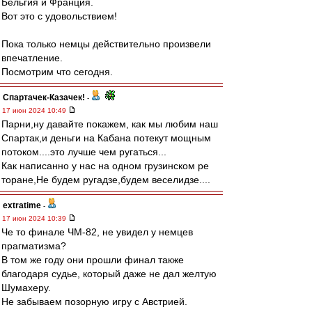
Бельгия и Франция.
Вот это с удовольствием!
Пока только немцы действительно произвели
впечатление.
Посмотрим что сегодня.
Спартачек-Казачек!
-
17 июн 2024 10:49
Парни,ну давайте покажем, как мы любим наш
Спартак,и деньги на Кабана потекут мощным
потоком....это лучше чем ругаться...
Как написанно у нас на одном грузинском ре
торане,Не будем ругадзе,будем веселидзе....
extratime
-
17 июн 2024 10:39
Че то финале ЧМ-82, не увидел у немцев
прагматизма?
В том же году они прошли финал также
благодаря судье, который даже не дал желтую
Шумахеру.
Не забываем позорную игру с Австрией.