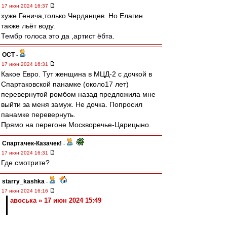
17 июн 2024 16:37
хуже Генича,только Черданцев. Но Елагин
также льёт воду.
Тембр голоса это да ,артист ёбта.
ОСТ
-
17 июн 2024 16:31
Какое Евро. Тут женщина в МЦД-2 с дочкой в
Спартаковской панамке (около17 лет)
перевернутой ромбом назад предложила мне
выйти за меня замуж. Не дочка. Попросил
панамке перевернуть.
Прямо на перегоне Москворечье-Царицыно.
Спартачек-Казачек!
-
17 июн 2024 16:31
Где смотрите?
starry_kashka
-
17 июн 2024 16:16
авоська » 17 июн 2024 15:49