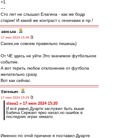
+1.
---
Сто лет не слышал Елагина - как же бодр
старик! И какой же контраст с геничами и пр.!
авоська
-
17 июн 2024 15:49
Санек,не совсем правильно пишешь)
От ЧЕ здесь не уйти.Это значимое футбольное
событие.
А вот тереть любое отклонение от футбола
желательно сразу.
Вот как сейчас.
Евгеньич
-
17 июн 2024 15:29
slava1 » 17 июн 2024 15:20
И всё равно,Дуарте заслужил быть выше
Бабича.Сержант ярко начал,но ошибок в
последних играх немало.
Именно по этой причине я поставил Дуарте