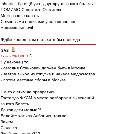
:shock: . Да ещё учат друг друга за кого болеть
ПОМИМО Спартака. Окститесь.
Межсезонье сасать.
С луковыми папиками у нас сплошное
межсезонье :evil:
Ждём хоккея, там есть хотя бы надежда.
SAS
-
17 июн 2024 09:54
Ну наконец то!
- сегодня Станкович должен быть в Москве
- завтра выход из отпуска и начала медосмотра
- потом местные сборы в Москве
...а то с этим че превратили
Гостевую ФКСМ в место разборок и выяснений
за кого Болеть...
Да как дети малые?!
Болейте хоть за Албанию, только
Зачем
Сюда то
Эту Хрень нести???...