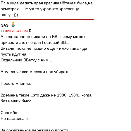
Пс а куда делать врач красивая!!!такая была,на
осмотрах....не уж то украл кто красавицу
нашу...)))
SAS
-
17 июн 2024 13:23
А ведь заранее писали на ВВ, к чему может
привести этот чё для Гостевой ВВ....
Виталя, пока не поздно ещё - имхо типа - да
пусть идут на
Отдельную ВВетку с ним...
А тут за чё все мессаги нах убирать...
Просто мнение..
Времена такие...это даже не 1980, 1984...когда
без наших было...
Спасибо.
Не настаиваю.
За сокнижников переживаю просто