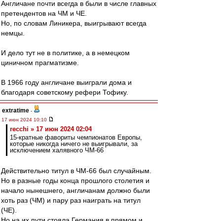
Англичане почти всегда в были в числе главных
претендентов на ЧМ и ЧЕ.
Но, по словам Линикера, выигрывают всегда
немцы.
И дело тут не в политике, а в немецком
циничном прагматизме.
В 1966 году англичане выиграли дома и
благодаря советскому рефери Тофику.
extratime
-
17 июн 2024 10:10
recchi » 17 июн 2024 02:04
15-кратные фавориты чемпионатов Европы,
которые никогда ничего не выигрывали, за
исключением халявного ЧМ-66
Действительно титул в ЧМ-66 был случайным.
Но в разные годы конца прошлого столетия и
начало нынешнего, англичанам должно были
хоть раз (ЧМ) и пару раз наиграть на титул
(ЧЕ).
Но на их пути стояла Германия в прямом и