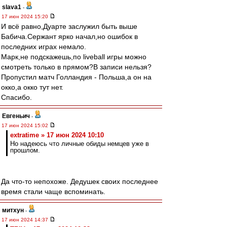
slava1
-
17 июн 2024 15:20
И всё равно,Дуарте заслужил быть выше
Бабича.Сержант ярко начал,но ошибок в
последних играх немало.
Марк,не подскажешь,по liveball игры можно
смотреть только в прямом?В записи нельзя?
Пропустил матч Голландия - Польша,а он на
окко,а окко тут нет.
Спасибо.
Евгеньич
-
17 июн 2024 15:02
extratime » 17 июн 2024 10:10
Но надеюсь что личные обиды немцев уже в
прошлом.
Да что-то непохоже. Дедушек своих последнее
время стали чаще вспоминать.
митхун
-
17 июн 2024 14:37