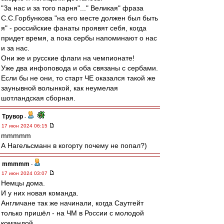
"За нас и за того парня"..." Великая" фраза
С.С.Горбункова "на его месте должен был быть
я" - российские фанаты проявят себя, когда
придет время, а пока сербы напоминают о нас
и за нас.
Они же и русские флаги на чемпионате!
Уже два инфоповода и оба связаны с сербами.
Если бы не они, то старт ЧЕ оказался такой же
заунывной волынкой, как неумелая
шотландская сборная.
Трувор
-
17 июн 2024 06:15
mmmmm
А Нагельсманн в когорту почему не попал?)
mmmmm
-
17 июн 2024 03:07
Немцы дома.
И у них новая команда.
Англичане так же начинали, когда Саутгейт
только пришёл - на ЧМ в России с молодой
командой.