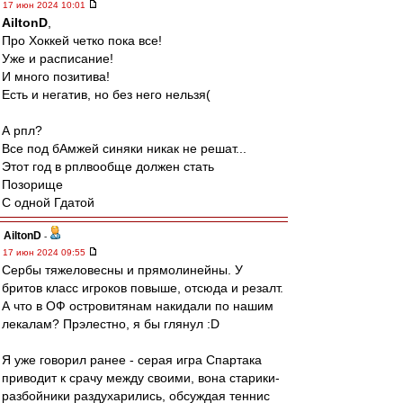
17 июн 2024 10:01
AiltonD
,
Про Хоккей четко пока все!
Уже и расписание!
И много позитива!
Есть и негатив, но без него нельзя(
А рпл?
Все под бАмжей синяки никак не решат...
Этот год в рплвообще должен стать
Позорище
С одной Гдатой
AiltonD
-
17 июн 2024 09:55
Сербы тяжеловесны и прямолинейны. У
бритов класс игроков повыше, отсюда и резалт.
А что в ОФ островитянам накидали по нашим
лекалам? Прэлестно, я бы глянул :D
Я уже говорил ранее - серая игра Спартака
приводит к срачу между своими, вона старики-
разбойники раздухарились, обсуждая теннис