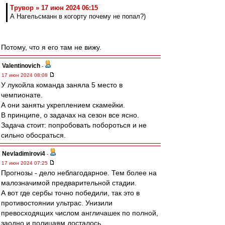
Трувор » 17 июн 2024 06:15
А Нагельсманн в когорту почему не попал?)
Потому, что я его там не вижу.
Valentinovich
-
17 июн 2024 08:08
У лукойла команда заняла 5 место в
чемпионате.
А они заняты укреплением скамейки.
В принципе, о задачах на сезон все ясно.
Задача стоит: попробовать побороться и не
сильно обосраться.
Nevladimirovi4
-
17 июн 2024 07:25
Прогнозы - дело неблагодарное. Тем более на
малозначимой предварительной стадии.
А вот где сербы точно победили, так это в
противостоянии ультрас. Унизили
превосходящих числом англичашек по полной,
заодно и полицаям досталось.