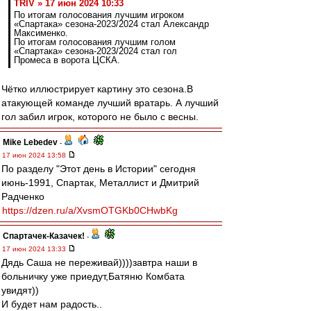
TRIV » 17 июн 2024 10:33
По итогам голосования лучшим игроком
«Спартака» сезона-2023/2024 стал Александр
Максименко.
По итогам голосования лучшим голом
«Спартака» сезона-2023/2024 стал гол
Промеса в ворота ЦСКА.
Чётко иллюстрирует картину это сезона.В
атакующей команде лучший вратарь. А лучший
гол забил игрок, которого не было с весны.
Mike Lebedev
-
17 июн 2024 13:58
По разделу "Этот день в Истории" сегодня
июнь-1991, Спартак, Металлист и Дмитрий
Радченко
https://dzen.ru/a/XvsmOTGKb0CHwbKg
Спартачек-Казачек!
-
17 июн 2024 13:33
Дядь Саша не переживай))))завтра наши в
больничку уже приедут,Батяню Комбата
увидят))
И будет нам радость..