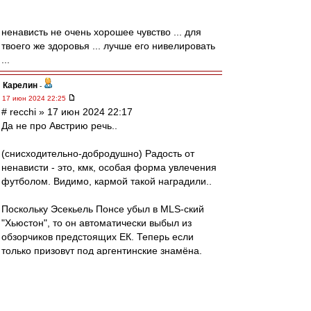
ненависть не очень хорошее чувство ... для
твоего же здоровья ... лучше его нивелировать
...
Карелин
-
17 июн 2024 22:25
# recchi » 17 июн 2024 22:17
Да не про Австрию речь..
(снисходительно-добродушно) Радость от
ненависти - это, кмк, особая форма увлечения
футболом. Видимо, кармой такой наградили..
Поскольку Эсекьель Понсе убыл в MLS-ский
"Хьюстон", то он автоматически выбыл из
обзорчиков предстоящих ЕК. Теперь если
только призовут под аргентинские знамёна.
recchi
-
17 июн 2024 22:17
# Карелин » 17 июн 2024 21:28