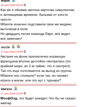
морон
-
18 июн 2024 00:25
Как же я обожаю желтые карточки симулянтам
и затяжщикам времени, бальзам от злости
просто
Мбаппе конечно подставили свои же медики,
вытолкнув в поле
Но двадцать пятая команда Евро, всё видит,
всё замечает!
recchi
-
17 июн 2024 23:59
Австрия на фоне прагматично играющих
французов вполне достойно смотрелась (по
крайней мере, во 2-м тайме, что я смотрел).
Так что еще потолкаются за выход из группы.
Мбаппе нос сломали? если так, он сможет
играть в маске, или это аут с турнира?
Шигала
-
17 июн 2024 23:45
МосфОлд
, это будет анекдот. Что бы не сказал
аватар.