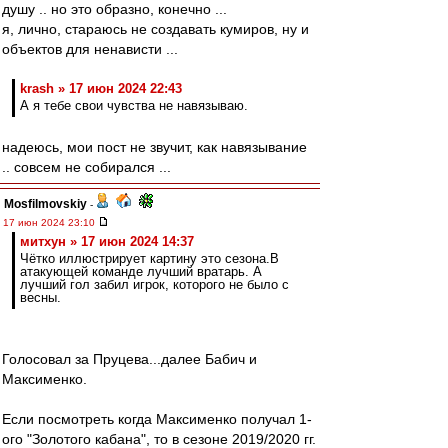
душу .. но это образно, конечно ...
я, лично, стараюсь не создавать кумиров, ну и
объектов для ненависти ...
krash » 17 июн 2024 22:43
А я тебе свои чувства не навязываю.
надеюсь, мои пост не звучит, как навязывание
.. совсем не собирался ...
Mosfilmovskiy
-
17 июн 2024 23:10
митхун » 17 июн 2024 14:37
Чётко иллюстрирует картину это сезона.В
атакующей команде лучший вратарь. А
лучший гол забил игрок, которого не было с
весны.
Голосовал за Пруцева...далее Бабич и
Максименко.
Если посмотреть когда Максименко получал 1-
ого "Золотого кабана", то в сезоне 2019/2020 гг.