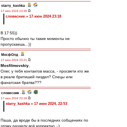
starry_kashka
-
17 июн 2024 23:38
словесник » 17 июн 2024 23:18
В 17:55))
Просто обычно ты такие моменты не
пропускаешь...))
МосфОлд
-
17 июн 2024 23:21
Mosfilmovskiy
,
Олег, у тебя контактов масса, - просвети кто же
в реале бритишей пиздил? Спецы или
фанатская братва???
словесник
-
17 июн 2024 23:18
starry_kashka » 17 июн 2024, 22:53
Паша, да вроде бы в последних собщениях по
этому разделу всё корректно :-)...