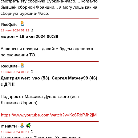
смотреть эту сборную Буркина-Фасо.... когда-то
бывшей сборной Франции... я могу лишь как на
сборную Буркина-Фасо.
RedQuite
-
18 июн 2024 01:22
морон » 18 июн 2024 00:36
А шансы и позоры - давайте будем оценивать
по окончании ТО...
RedQuite
-
18 июн 2024 01:08
Дмитрия wert_vao (53), Сергея Matvey99 (46)
с ДР!!!
Подарок от Максима Дунаевского (исп.
Людмила Ларина):
https://www.youtube.com/watch?v=Kc6RbPJh2jM
mentufer
-
18 июн 2024 00:51