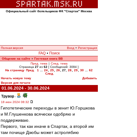
Официальный сайт болельщиков ФК "Спартак" Москва
Полная версия
Вход
•
Регистрация
FAQ
•
Поиск
Общение на сайте
Гостевая книга ВВ
»
Пред. тема
|
След. тема
Страница
27
из
62
[ Сообщений: 3084 ]
На страницу
Пред.
1
...
24
,
25
,
26
,
27
,
28
,
29
,
30
...
62
След.
Начать новую тему
Добавить
Версия для печати
01.06.2024 - 30.06.2024
Трувор
-
18 июн 2024 08:32
Гипотетические переходы в зенит Ю.Горшкова
и М.Глушенкова всячески одобряю и
поддерживаю.
Первого, так как иначе в Спартак, а второй им
там почище Дзюбы может астролябию