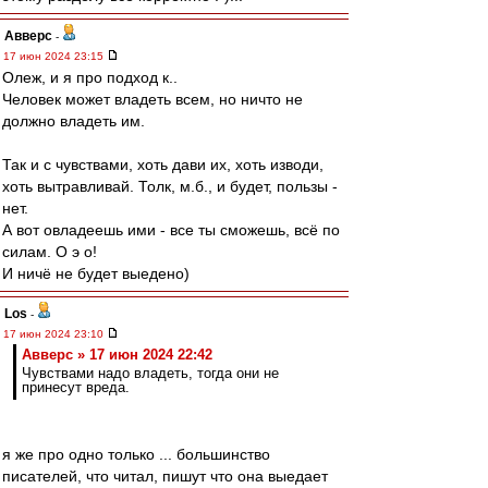
Авверс
-
17 июн 2024 23:15
Олеж, и я про подход к..
Человек может владеть всем, но ничто не
должно владеть им.
Так и с чувствами, хоть дави их, хоть изводи,
хоть вытравливай. Толк, м.б., и будет, пользы -
нет.
А вот овладеешь ими - все ты сможешь, всё по
силам. О э о!
И ничё не будет выедено)
Los
-
17 июн 2024 23:10
Авверс » 17 июн 2024 22:42
Чувствами надо владеть, тогда они не
принесут вреда.
я же про одно только ... большинство
писателей, что читал, пишут что она выедает