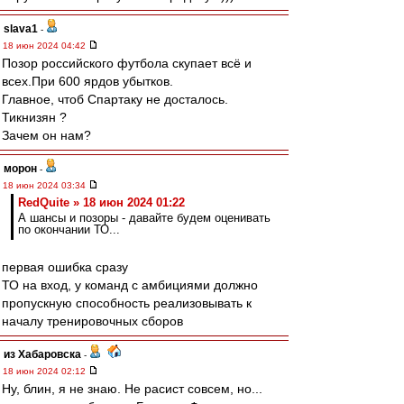
slava1
-
18 июн 2024 04:42
Позор российского футбола скупает всё и
всех.При 600 ярдов убытков.
Главное, чтоб Спартаку не досталось.
Тикнизян ?
Зачем он нам?
морон
-
18 июн 2024 03:34
RedQuite » 18 июн 2024 01:22
А шансы и позоры - давайте будем оценивать
по окончании ТО...
первая ошибка сразу
ТО на вход, у команд с амбициями должно
пропускную способность реализовывать к
началу тренировочных сборов
из Хабаровска
-
18 июн 2024 02:12
Ну, блин, я не знаю. Не расист совсем, но...