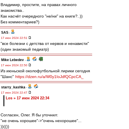
Владимир, простите, на правах личного
знакомства..
Как насчёт очередного "не/ни" на книге?..))
Без комментариев?)
SAS
-
17 июн 2024 22:51
"все болезни с детства от нервов и ненависти"
(один знакомый педиатр)
Mike Lebedev
-
17 июн 2024 22:50
Из июньской околофутбольной лирики сегодня
"Шанс"
https://dzen.ru/a/W0y1IoJdfQCpcCA_
starry_kashka
-
17 июн 2024 22:47
Los » 17 июн 2024 22:34
Согласен, Олег. Я бы уточнил:
"не очень хорошее"->"очень нехорошее"...
))(())