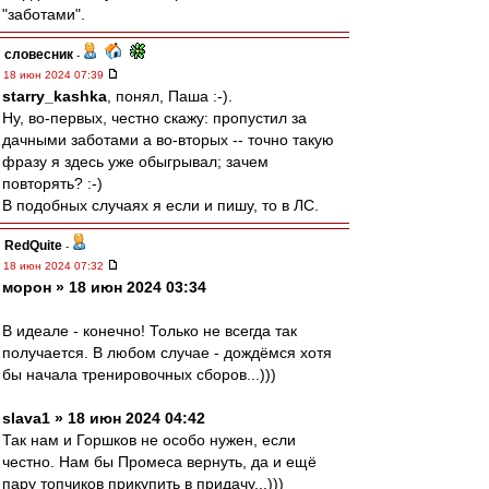
"заботами".
словесник
-
18 июн 2024 07:39
starry_kashka
, понял, Паша :-).
Ну, во-первых, честно скажу: пропустил за
дачными заботами а во-вторых -- точно такую
фразу я здесь уже обыгрывал; зачем
повторять? :-)
В подобных случаях я если и пишу, то в ЛС.
RedQuite
-
18 июн 2024 07:32
морон » 18 июн 2024 03:34
В идеале - конечно! Только не всегда так
получается. В любом случае - дождёмся хотя
бы начала тренировочных сборов...)))
slava1 » 18 июн 2024 04:42
Так нам и Горшков не особо нужен, если
честно. Нам бы Промеса вернуть, да и ещё
пару топчиков прикупить в придачу...)))