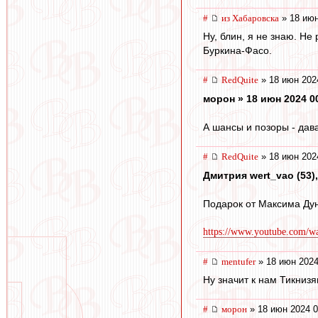
#
из Хабаровска
» 18 июн
Ну, блин, я не знаю. Не
Буркина-Фасо.
#
RedQuite
» 18 июн 202
морон » 18 июн 2024 0
А шансы и позоры - дав
#
RedQuite
» 18 июн 202
Дмитрия wert_vao (53),
Подарок от Максима Дун
https://www.youtube.com/
#
mentufer
» 18 июн 2024
Ну значит к нам Тикнизян
#
морон
» 18 июн 2024 0