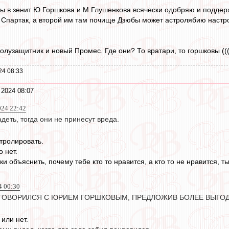
ы в зенит Ю.Горшкова и М.Глушенкова всячески одобряю и поддер
 в Спартак, а второй им там почище Дзюбы может астролябию настр
лузащитник и новый Промес. Где они? То вратари, то горшковы (((
24 08:33
 2024 08:07
024 22:42
деть, тогда они не принесут вреда.
тролировать.
 нет.
и объяснить, почему тебе кто то нравится, а кто то не нравится, ты
4 00:30
ОГОВОРИЛСЯ С ЮРИЕМ ГОРШКОВЫМ, ПРЕДЛОЖИВ БОЛЕЕ ВЫГО
или нет.