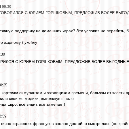
4 00:30
ОГОВОРИЛСЯ С ЮРИЕМ ГОРШКОВЫМ, ПРЕДЛОЖИВ БОЛЕЕ ВЫГО
сячную поддержку на домашних играх? Эти условия не перебить, ба
зор жадному Лукойлу
:30
ОРИЛСЯ С ЮРИЕМ ГОРШКОВЫМ, ПРЕДЛОЖИВ БОЛЕЕ ВЫГОДНЫ
0:25
 карточки симулянтам и затяжщикам времени, бальзам от злости п
или свои же медики, вытолкнув в поле
да Евро, всё видит, всё замечает!
3:59
тично играющих французов вполне достойно смотрелась (по крайней