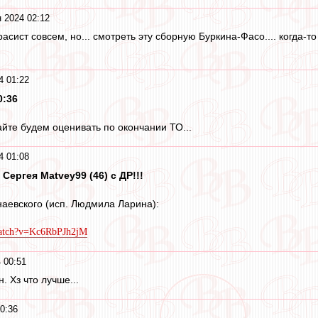
 2024 02:12
 расист совсем, но... смотреть эту сборную Буркина-Фасо.... когда
4 01:22
0:36
айте будем оценивать по окончании ТО...
4 01:08
 Сергея Matvey99 (46) с ДР!!!
аевского (исп. Людмила Ларина):
watch?v=Kc6RbPJh2jM
 00:51
. Хз что лучше...
0:36