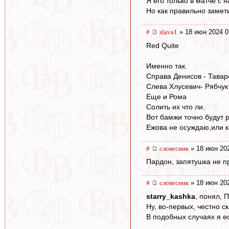
Я его только в матче с 
Но как правильно замети
#
slava1
» 18 июн 2024 0
Red Quite
Именно так.
Справа Денисов - Тава
Слева Хлусевич- Рябчук
Еще и Рома
Солить их что ли.
Вот бамжи точно будут р
Ежова не осуждаю,или к
#
словесник
» 18 июн 202
Пардон, запятушка не п
#
словесник
» 18 июн 202
starry_kashka
, понял, П
Ну, во-первых, честно с
В подобных случаях я ес