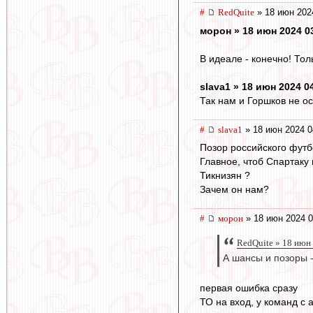
#
RedQuite
» 18 июн 202
морон » 18 июн 2024 0
В идеале - конечно! Тол
slava1 » 18 июн 2024 0
Так нам и Горшков не ос
#
slava1
» 18 июн 2024 0
Позор российского футбо
Главное, чтоб Спартаку 
Тикнизян ?
Зачем он нам?
#
морон
» 18 июн 2024 0
RedQuite » 18 июн
А шансы и позоры -
первая ошибка сразу
ТО на вход, у команд с