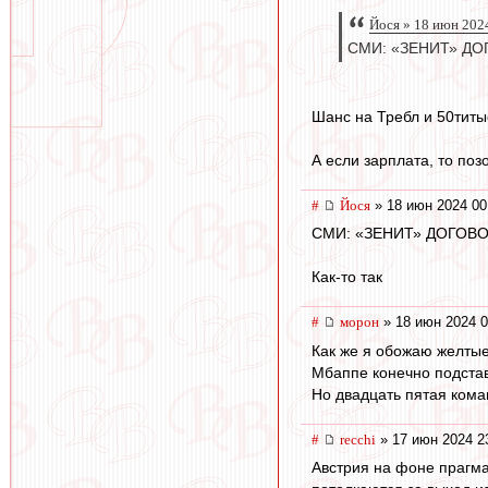
Йося » 18 июн 202
СМИ: «ЗЕНИТ» Д
Шанс на Требл и 50титы
А если зарплата, то по
#
Йося
» 18 июн 2024 00
СМИ: «ЗЕНИТ» ДОГОВ
Как-то так
#
морон
» 18 июн 2024 0
Как же я обожаю желтые
Мбаппе конечно подстав
Но двадцать пятая коман
#
recchi
» 17 июн 2024 2
Австрия на фоне прагма