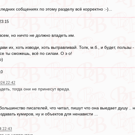
ледних собщениях по этому разделу всё корректно :-)...
23:15
всем, но ничто не должно владеть им.
ави их, хоть изводи, хоть вытравливай. Толк, м.б., и будет, пользы - 
се ты сможешь, всё по силам. О э о!
о)
10
024 22:42
деть, тогда они не принесут вреда.
 большинство писателей, что читал, пишут что она выедает душу .. н
оздавать кумиров, ну и объектов для ненависти ...
4 22:43