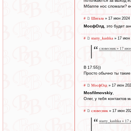
потолкаются за выход из
Мбаппе нос сломали? есл
#
Шигала
» 17 июн 2024 
МосфОлд
, это будет а
#
starry_kashka
» 17 июн 
словесник » 17 ию
В 17:55))
Просто обычно ты такие
#
МосфОлд
» 17 июн 202
Mosfilmovskiy
,
Олег, у тебя контактов 
#
словесник
» 17 июн 202
starry_kashka » 17