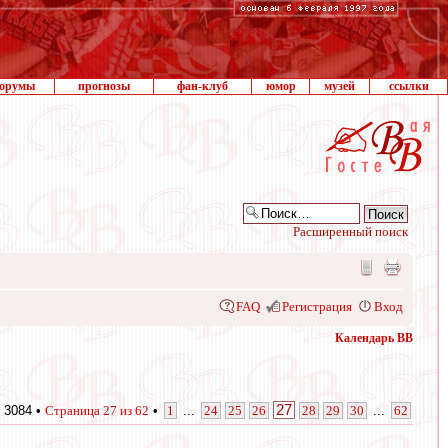
орумы
прогнозы
фан-клуб
юмор
музей
ссылки
Расширенный поиск
FAQ
Регистрация
Вход
Календарь ВВ
27
 3084 •
Страница
27
из
62
•
1
...
24
25
26
28
29
30
...
62