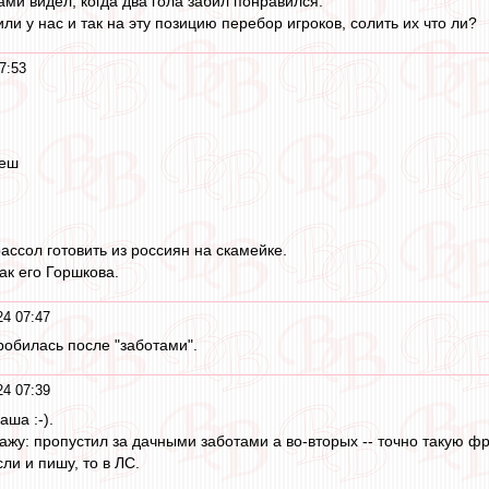
нами видел, когда два гола забил понравился.
ли у нас и так на эту позицию перебор игроков, солить их что ли?
7:53
реш
ассол готовить из россиян на скамейке.
ак его Горшкова.
4 07:47
робилась после "заботами".
4 07:39
аша :-).
кажу: пропустил за дачными заботами а во-вторых -- точно такую фр
ли и пишу, то в ЛС.