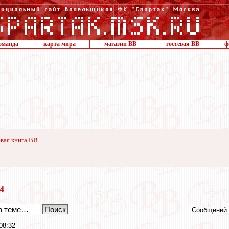
оманда
карта мира
магазин ВВ
гостевая ВВ
ф
вая книга ВВ
24
Сообщений:
08:32