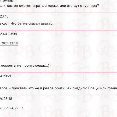
 группы.
и так, он сможет играть в маске, или это аут с турнира?
23:45
некдот. Что бы не сказал аватар.
2024 23:38
н 2024 23:18
 моменты не пропускаешь...))
4 23:21
масса, - просвети кто же в реале бритишей пиздил? Спецы или фан
4 23:18
 июн 2024, 22:53