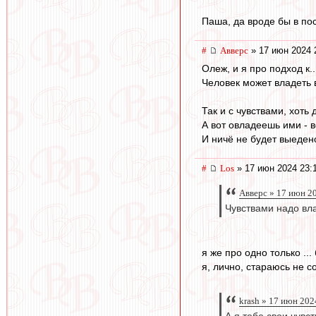
Паша, да вроде бы в пос
#
Авверс
» 17 июн 2024 
Олеж, и я про подход к..
Человек может владеть 
Так и с чувствами, хоть д
А вот овладеешь ими - в
И ничё не будет выеден
#
Los
» 17 июн 2024 23:
Авверс » 17 июн 2
Чувствами надо вла
я же про одно только ...
я, лично, стараюсь не с
krash » 17 июн 202