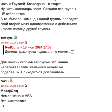
матч с Грузией. Кварадона - в старте.
Ну, хоть календарь норм. Сегодня все группы
ЧЕ отбоярятся.
А то, бывало, команды одной группы проводят
свой второй матч одновременно с дебютными
играми команд другой группы.
митхун
-
18 июн 2024 18:39
RedQuite » 18 июн 2024 17:56
Дожили, даже турка подписать не можем...)))
Для многих игроков еврокубки это манна
небесная.С этим желанием ничего не
поделаешь. Приходиться доплачивать.
SAS
-
18 июн 2024 18:39
МосфОлд
,
Немая жена = НБА...
Это Фантастика!!!
-:)