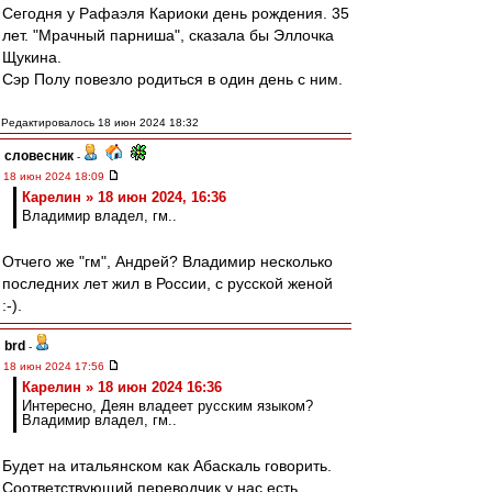
Сегодня у Рафаэля Кариоки день рождения. 35
лет. "Мрачный парниша", сказала бы Эллочка
Щукина.
Сэр Полу повезло родиться в один день с ним.
Редактировалось 18 июн 2024 18:32
словесник
-
18 июн 2024 18:09
Карелин » 18 июн 2024, 16:36
Владимир владел, гм..
Отчего же "гм", Андрей? Владимир несколько
последних лет жил в России, с русской женой
:-).
brd
-
18 июн 2024 17:56
Карелин » 18 июн 2024 16:36
Интересно, Деян владеет русским языком?
Владимир владел, гм..
Будет на итальянском как Абаскаль говорить.
Соответствующий переводчик у нас есть.