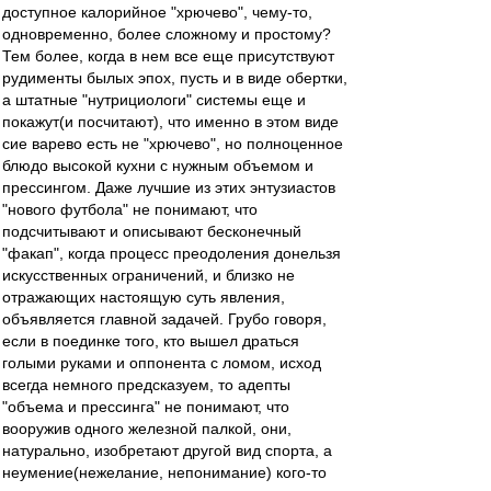
доступное калорийное "хрючево", чему-то,
одновременно, более сложному и простому?
Тем более, когда в нем все еще присутствуют
рудименты былых эпох, пусть и в виде обертки,
а штатные "нутрициологи" системы еще и
покажут(и посчитают), что именно в этом виде
сие варево есть не "хрючево", но полноценное
блюдо высокой кухни с нужным объемом и
прессингом. Даже лучшие из этих энтузиастов
"нового футбола" не понимают, что
подсчитывают и описывают бесконечный
"факап", когда процесс преодоления донельзя
искусственных ограничений, и близко не
отражающих настоящую суть явления,
объявляется главной задачей. Грубо говоря,
если в поединке того, кто вышел драться
голыми руками и оппонента с ломом, исход
всегда немного предсказуем, то адепты
"объема и прессинга" не понимают, что
вооружив одного железной палкой, они,
натурально, изобретают другой вид спорта, а
неумение(нежелание, непонимание) кого-то