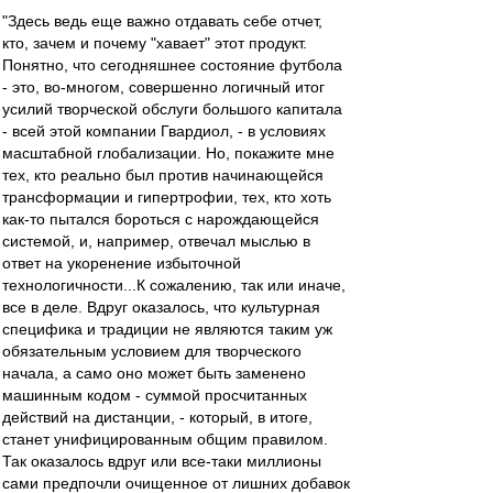
"Здесь ведь еще важно отдавать себе отчет,
кто, зачем и почему "хавает" этот продукт.
Понятно, что сегодняшнее состояние футбола
- это, во-многом, совершенно логичный итог
усилий творческой обслуги большого капитала
- всей этой компании Гвардиол, - в условиях
масштабной глобализации. Но, покажите мне
тех, кто реально был против начинающейся
трансформации и гипертрофии, тех, кто хоть
как-то пытался бороться с нарождающейся
системой, и, например, отвечал мыслью в
ответ на укоренение избыточной
технологичности...К сожалению, так или иначе,
все в деле. Вдруг оказалось, что культурная
специфика и традиции не являются таким уж
обязательным условием для творческого
начала, а само оно может быть заменено
машинным кодом - суммой просчитанных
действий на дистанции, - который, в итоге,
станет унифицированным общим правилом.
Так оказалось вдруг или все-таки миллионы
сами предпочли очищенное от лишних добавок