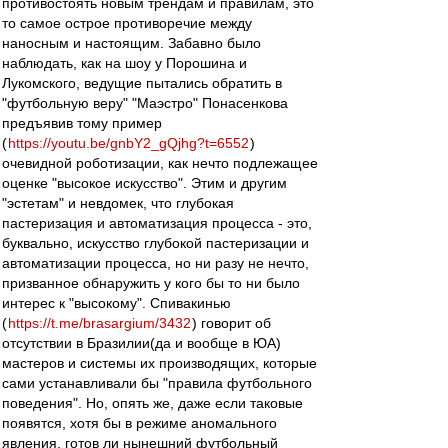
противостоять новым трендам и правилам, это
то самое острое противоречие между
наносным и настоящим. Забавно было
наблюдать, как на шоу у Порошина и
Лукомского, ведущие пытались обратить в
"футбольную веру" "Маэстро" Понасенкова
предъявив тому пример
(
https://youtu.be/gnbY2_gQjhg?t=6552
)
очевидной роботизации, как нечто подлежащее
оценке "высокое искусство". Этим и другим
"эстетам" и невдомек, что глубокая
пастеризация и автоматизация процесса - это,
буквально, искусство глубокой пастеризации и
автоматизации процесса, но ни разу не нечто,
призванное обнаружить у кого бы то ни было
интерес к "высокому". Спивакинью
(
https://t.me/brasargium/3432
) говорит об
отсутствии в Бразилии(да и вообще в ЮА)
мастеров и системы их производящих, которые
сами устанавливали бы "правила футбольного
поведения". Но, опять же, даже если таковые
появятся, хотя бы в режиме аномального
явления, готов ли нынешний футбольный