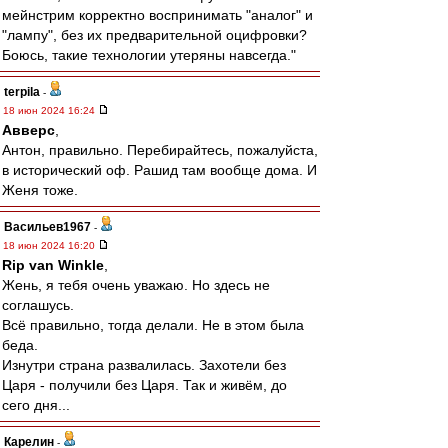
мейнстрим корректно воспринимать "аналог" и
"лампу", без их предварительной оцифровки?
Боюсь, такие технологии утеряны навсегда."
terpila
-
18 июн 2024 16:24
Авверс
,
Антон, правильно. Перебирайтесь, пожалуйста,
в исторический оф. Рашид там вообще дома. И
Женя тоже.
Васильев1967
-
18 июн 2024 16:20
Rip van Winkle
,
Жень, я тебя очень уважаю. Но здесь не
соглашусь.
Всё правильно, тогда делали. Не в этом была
беда.
Изнутри страна развалилась. Захотели без
Царя - получили без Царя. Так и живём, до
сего дня...
Карелин
-