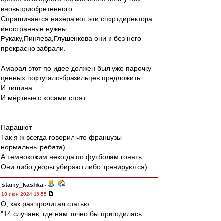
вновьприобретенного.
Спрашивается нахера вот эти спортдиректора
иностранные нужны.
Рукаку,Пиняева,Глушенкова они и без него
прекрасно забрали.
Амарал этот по идее должен был уже парочку
ценных португало-бразильцев предложить.
И тишина.
И мёртвые с косами стоят.
Парашют
Так я ж всегда говорил что французы
нормальны ребята)
А темнокожим некогда по футболам гонять.
Они либо дворы убирают,либо тренируются)
starry_kashka
-
18 июн 2024 16:55
О, как раз прочитал статью:
"14 случаев, где нам точно бы пригодилась