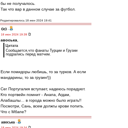
бы не получалось.
Так что вар в данном случае за футбол.
Редактировалось 18 июн 2024 19:41
Gt3
-
18 июн 2024 19:39
авоська
,
Цитата
Сообщается,что фанаты Турции и Грузии
подрались перед матчем.
Если помидоры любишь, то за турков. А если
мандарины, то за грузин!))
Сег Португалия вступает, надеюсь порадуют.
Кто портвейн помнит - Анапа, Агдам,
Алабашлы… в города можно было играть!!
Посмотри, Сань, всем должгы крови попить.
Что с Мбапе?
авоська
-
18 июн 2024 19:34