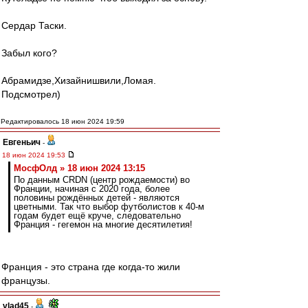
Сердар Таски.
Забыл кого?
Абрамидзе,Хизайнишвили,Ломая.
Подсмотрел)
Редактировалось 18 июн 2024 19:59
Евгеньич
-
18 июн 2024 19:53
МосфОлд » 18 июн 2024 13:15
По данным CRDN (центр рождаемости) во
Франции, начиная с 2020 года, более
половины рождённых детей - являются
цветными. Так что выбор футболистов к 40-м
годам будет ещё круче, следовательно
Франция - гегемон на многие десятилетия!
Франция - это страна где когда-то жили
французы.
vlad45
-