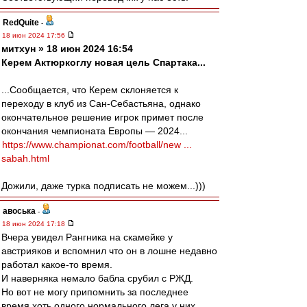
RedQuite
-
18 июн 2024 17:56
митхун » 18 июн 2024 16:54
Керем Актюркоглу новая цель Спартака...
...Сообщается, что Керем склоняется к
переходу в клуб из Сан-Себастьяна, однако
окончательное решение игрок примет после
окончания чемпионата Европы — 2024...
https://www.championat.com/football/new ...
sabah.html
Дожили, даже турка подписать не можем...)))
авоська
-
18 июн 2024 17:18
Вчера увидел Рангника на скамейке у
австрияков и вспомнил что он в лошне недавно
работал какое-то время.
И наверняка немало бабла срубил с РЖД.
Но вот не могу припомнить за последнее
время хоть одного нормального лега у них