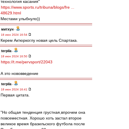
технология касания"
https://www.sports.ru/tribuna/blogs/fre ...
48629.html
Местами улыбнуло))
митхун
-
18 июн 2024 16:54
Керем Актюркоглу новая цель Спартака.
terpila
-
18 июн 2024 16:50
https://t.me/pervsport/22043
А это нововведение
terpila
-
18 июн 2024 16:41
Первая цитата.
"Но общая тенденция грустная,впрочем она
повсеместная. Хорошо хоть застал второе
великое время бразильского футбола после