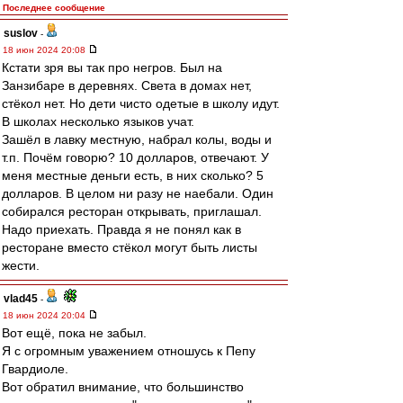
Последнее сообщение
suslov
-
18 июн 2024 20:08
Кстати зря вы так про негров. Был на
Занзибаре в деревнях. Света в домах нет,
стёкол нет. Но дети чисто одетые в школу идут.
В школах несколько языков учат.
Зашёл в лавку местную, набрал колы, воды и
т.п. Почём говорю? 10 долларов, отвечают. У
меня местные деньги есть, в них сколько? 5
долларов. В целом ни разу не наебали. Один
собирался ресторан открывать, приглашал.
Надо приехать. Правда я не понял как в
ресторане вместо стёкол могут быть листы
жести.
vlad45
-
18 июн 2024 20:04
Вот ещё, пока не забыл.
Я с огромным уважением отношусь к Пепу
Гвардиоле.
Вот обратил внимание, что большинство