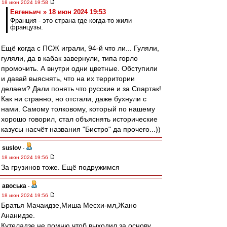
18 июн 2024 19:58
Евгеньич » 18 июн 2024 19:53
Франция - это страна где когда-то жили
французы.
Ещё когда с ПСЖ играли, 94-й что ли... Гуляли,
гуляли, да в кабак завернули, типа горло
промочить. А внутри одни цветные. Обступили
и давай выяснять, что на их территории
делаем? Дали понять что русские и за Спартак!
Как ни странно, но отстали, даже бухнули с
нами. Самому толковому, который по нашему
хорошо говорил, стал объяснять исторические
казусы насчёт названия "Бистро" да прочего...))
suslov
-
18 июн 2024 19:56
За грузинов тоже. Ещё подружимся
авоська
-
18 июн 2024 19:56
Братья Мачаидзе,Миша Месхи-мл,Жано
Ананидзе.
Кутеладзе не помню чтоб выходил за основу.