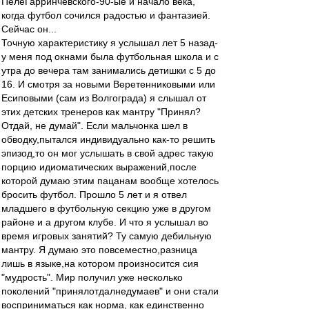
ПелеГарринчевского-90-ые и начало века,
когда футбол сочился радостью и фантазией.
Сейчас он...
Точную характеристику я услышал лет 5 назад-
у меня под окнами была футбольная школа и с
утра до вечера там занимались детишки с 5 до
16. И смотря за новыми Веретенниковыми или
Есиповыми (сам из Волгограда) я слышал от
этих детских тренеров как мантру "Принял?
Отдай, не думай". Если мальчонка шел в
обводку,пытался индивидуально как-то решить
эпизод,то он мог услышать в свой адрес такую
порцию идиоматических выражений,после
которой думаю этим пацанам вообще хотелось
бросить футбол. Прошло 5 лет и я отвел
младшего в футбольную секцию уже в другом
районе и а другом клубе. И что я услышал во
время игровых занятий? Ту самую дебильную
мантру. Я думаю это повсеместно,разница
лишь в языке,на котором произносится сия
"мудрость". Мир получил уже несколько
поколений "принялотдалнедумаев" и они стали
восприниматься как норма, как единственно