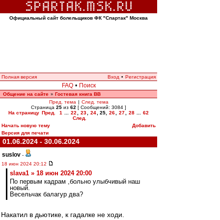
Официальный сайт болельщиков ФК "Спартак" Москва
Полная версия
Вход
•
Регистрация
FAQ
•
Поиск
Общение на сайте
Гостевая книга ВВ
»
Пред. тема
|
След. тема
Страница
25
из
62
[ Сообщений: 3084 ]
На страницу
Пред.
1
...
22
,
23
,
24
,
25
,
26
,
27
,
28
...
62
След.
Начать новую тему
Добавить
Версия для печати
01.06.2024 - 30.06.2024
suslov
-
18 июн 2024 20:12
slava1 » 18 июн 2024 20:00
По первым кадрам ,больно улыбчивый наш
новый.
Весельчак балагур два?
Накатил в дьютике, к гадалке не ходи.