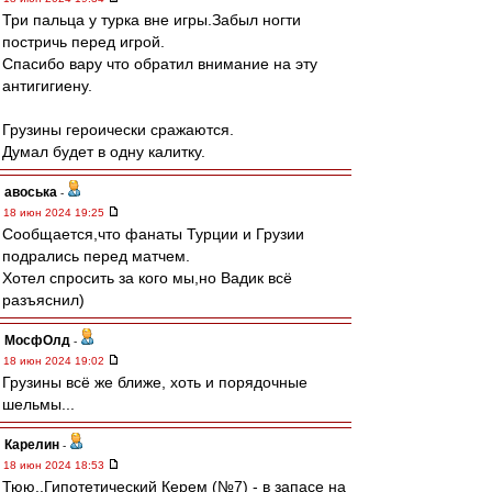
Три пальца у турка вне игры.Забыл ногти
постричь перед игрой.
Спасибо вару что обратил внимание на эту
антигигиену.
Грузины героически сражаются.
Думал будет в одну калитку.
авоська
-
18 июн 2024 19:25
Сообщается,что фанаты Турции и Грузии
подрались перед матчем.
Хотел спросить за кого мы,но Вадик всё
разъяснил)
МосфОлд
-
18 июн 2024 19:02
Грузины всё же ближе, хоть и порядочные
шельмы...
Карелин
-
18 июн 2024 18:53
Тюю..Гипотетический Керем (№7) - в запасе на