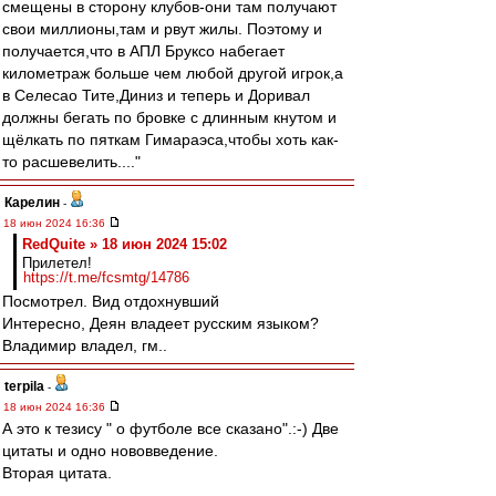
смещены в сторону клубов-они там получают
свои миллионы,там и рвут жилы. Поэтому и
получается,что в АПЛ Бруксо набегает
километраж больше чем любой другой игрок,а
в Селесао Тите,Диниз и теперь и Доривал
должны бегать по бровке с длинным кнутом и
щёлкать по пяткам Гимараэса,чтобы хоть как-
то расшевелить...."
Карелин
-
18 июн 2024 16:36
RedQuite » 18 июн 2024 15:02
Прилетел!
https://t.me/fcsmtg/14786
Посмотрел. Вид отдохнувший
Интересно, Деян владеет русским языком?
Владимир владел, гм..
terpila
-
18 июн 2024 16:36
А это к тезису " о футболе все сказано".:-) Две
цитаты и одно нововведение.
Вторая цитата.