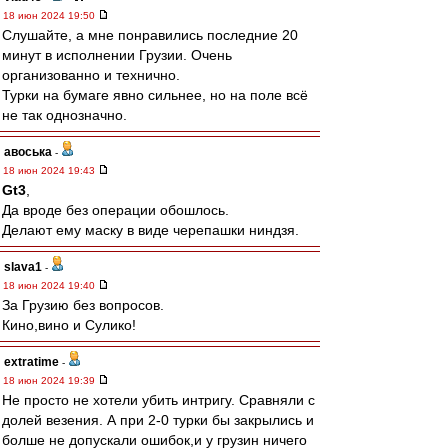
18 июн 2024 19:50
Слушайте, а мне понравились последние 20
минут в исполнении Грузии. Очень
организованно и технично.
Турки на бумаге явно сильнее, но на поле всё
не так однозначно.
авоська
-
18 июн 2024 19:43
Gt3
,
Да вроде без операции обошлось.
Делают ему маску в виде черепашки ниндзя.
slava1
-
18 июн 2024 19:40
За Грузию без вопросов.
Кино,вино и Сулико!
extratime
-
18 июн 2024 19:39
Не просто не хотели убить интригу. Сравняли с
долей везения. А при 2-0 турки бы закрылись и
болше не допускали ошибок,и у грузин ничего