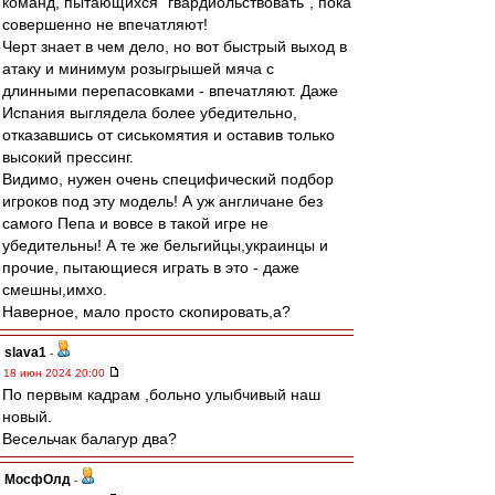
команд, пытающихся "гвардиольствовать", пока
совершенно не впечатляют!
Черт знает в чем дело, но вот быстрый выход в
атаку и минимум розыгрышей мяча с
длинными перепасовками - впечатляют. Даже
Испания выглядела более убедительно,
отказавшись от сиськомятия и оставив только
высокий прессинг.
Видимо, нужен очень специфический подбор
игроков под эту модель! А уж англичане без
самого Пепа и вовсе в такой игре не
убедительны! А те же бельгийцы,украинцы и
прочие, пытающиеся играть в это - даже
смешны,имхо.
Наверное, мало просто скопировать,а?
slava1
-
18 июн 2024 20:00
По первым кадрам ,больно улыбчивый наш
новый.
Весельчак балагур два?
МосфОлд
-