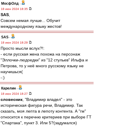
МосфОлд
-
18 июн 2024 18:35
SAS
,
Совсем немая лучше... Обучит
международному языку жестов!
SAS
-
18 июн 2024 18:29
Просто мысли вслух?!:
- если русская жена похожа на персонаж
"Эллочки-людоедки" из "12 стульев" Ильфа и
Петрова, то у неё много русскому языку не
научишься(
-:)
Карелин
-
18 июн 2024 18:27
словесник
, "Владимир владел" - это
историческая фигура речи, Владимир. Так
сказать, моя лепта в лепоту контента. А "гм"
относится к перечню критериев при выборе ГТ
"Спартака", пункт 3. Или 5?(задумался)