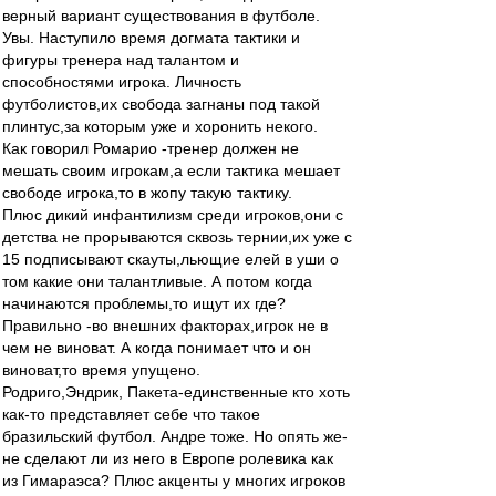
верный вариант существования в футболе.
Увы. Наступило время догмата тактики и
фигуры тренера над талантом и
способностями игрока. Личность
футболистов,их свобода загнаны под такой
плинтус,за которым уже и хоронить некого.
Как говорил Ромарио -тренер должен не
мешать своим игрокам,а если тактика мешает
свободе игрока,то в жопу такую тактику.
Плюс дикий инфантилизм среди игроков,они с
детства не прорываются сквозь тернии,их уже с
15 подписывают скауты,льющие елей в уши о
том какие они талантливые. А потом когда
начинаются проблемы,то ищут их где?
Правильно -во внешних факторах,игрок не в
чем не виноват. А когда понимает что и он
виноват,то время упущено.
Родриго,Эндрик, Пакета-единственные кто хоть
как-то представляет себе что такое
бразильский футбол. Андре тоже. Но опять же-
не сделают ли из него в Европе ролевика как
из Гимараэса? Плюс акценты у многих игроков