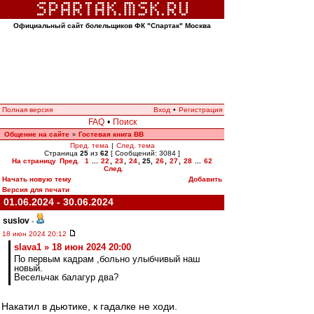
Официальный сайт болельщиков ФК "Спартак" Москва
Полная версия
Вход
•
Регистрация
FAQ
•
Поиск
Общение на сайте
Гостевая книга ВВ
»
Пред. тема
|
След. тема
Страница
25
из
62
[ Сообщений: 3084 ]
На страницу
Пред.
1
...
22
,
23
,
24
,
25
,
26
,
27
,
28
...
62
След.
Начать новую тему
Добавить
Версия для печати
01.06.2024 - 30.06.2024
suslov
-
18 июн 2024 20:12
slava1 » 18 июн 2024 20:00
По первым кадрам ,больно улыбчивый наш
новый.
Весельчак балагур два?
Накатил в дьютике, к гадалке не ходи.