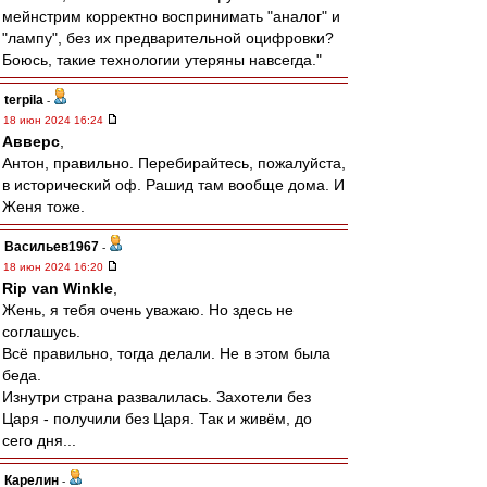
мейнстрим корректно воспринимать "аналог" и
"лампу", без их предварительной оцифровки?
Боюсь, такие технологии утеряны навсегда."
terpila
-
18 июн 2024 16:24
Авверс
,
Антон, правильно. Перебирайтесь, пожалуйста,
в исторический оф. Рашид там вообще дома. И
Женя тоже.
Васильев1967
-
18 июн 2024 16:20
Rip van Winkle
,
Жень, я тебя очень уважаю. Но здесь не
соглашусь.
Всё правильно, тогда делали. Не в этом была
беда.
Изнутри страна развалилась. Захотели без
Царя - получили без Царя. Так и живём, до
сего дня...
Карелин
-