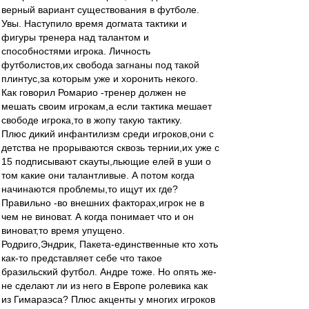
верный вариант существования в футболе.
Увы. Наступило время догмата тактики и
фигуры тренера над талантом и
способностями игрока. Личность
футболистов,их свобода загнаны под такой
плинтус,за которым уже и хоронить некого.
Как говорил Ромарио -тренер должен не
мешать своим игрокам,а если тактика мешает
свободе игрока,то в жопу такую тактику.
Плюс дикий инфантилизм среди игроков,они с
детства не прорываются сквозь тернии,их уже с
15 подписывают скауты,льющие елей в уши о
том какие они талантливые. А потом когда
начинаются проблемы,то ищут их где?
Правильно -во внешних факторах,игрок не в
чем не виноват. А когда понимает что и он
виноват,то время упущено.
Родриго,Эндрик, Пакета-единственные кто хоть
как-то представляет себе что такое
бразильский футбол. Андре тоже. Но опять же-
не сделают ли из него в Европе ролевика как
из Гимараэса? Плюс акценты у многих игроков