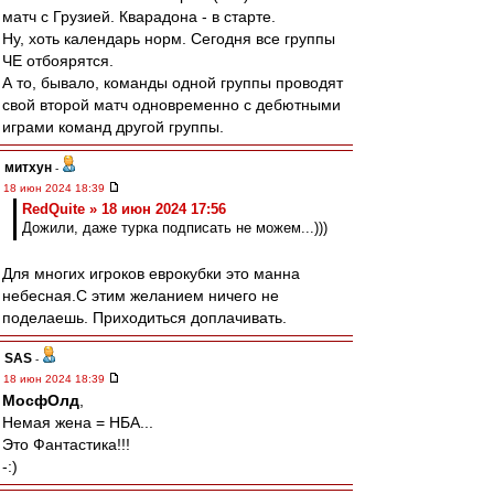
матч с Грузией. Кварадона - в старте.
Ну, хоть календарь норм. Сегодня все группы
ЧЕ отбоярятся.
А то, бывало, команды одной группы проводят
свой второй матч одновременно с дебютными
играми команд другой группы.
митхун
-
18 июн 2024 18:39
RedQuite » 18 июн 2024 17:56
Дожили, даже турка подписать не можем...)))
Для многих игроков еврокубки это манна
небесная.С этим желанием ничего не
поделаешь. Приходиться доплачивать.
SAS
-
18 июн 2024 18:39
МосфОлд
,
Немая жена = НБА...
Это Фантастика!!!
-:)