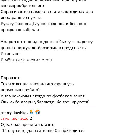
вновьприобретенного.
Спрашивается нахера вот эти спортдиректора
иностранные нужны.
Рукаку,Пиняева,Глушенкова они и без него
прекрасно забрали.
Амарал этот по идее должен был уже парочку
ценных португало-бразильцев предложить.
И тишина.
И мёртвые с косами стоят.
Парашют
Так я ж всегда говорил что французы
нормальны ребята)
А темнокожим некогда по футболам гонять.
Они либо дворы убирают,либо тренируются)
starry_kashka
-
18 июн 2024 16:55
О, как раз прочитал статью:
"14 случаев, где нам точно бы пригодилась