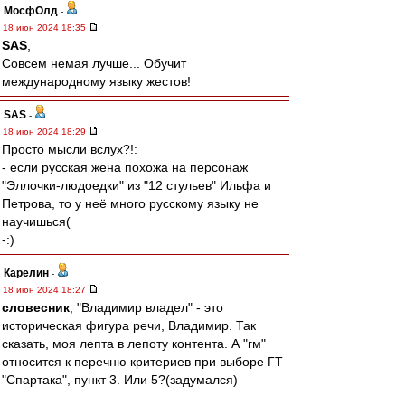
МосфОлд
-
18 июн 2024 18:35
SAS
,
Совсем немая лучше... Обучит
международному языку жестов!
SAS
-
18 июн 2024 18:29
Просто мысли вслух?!:
- если русская жена похожа на персонаж
"Эллочки-людоедки" из "12 стульев" Ильфа и
Петрова, то у неё много русскому языку не
научишься(
-:)
Карелин
-
18 июн 2024 18:27
словесник
, "Владимир владел" - это
историческая фигура речи, Владимир. Так
сказать, моя лепта в лепоту контента. А "гм"
относится к перечню критериев при выборе ГТ
"Спартака", пункт 3. Или 5?(задумался)