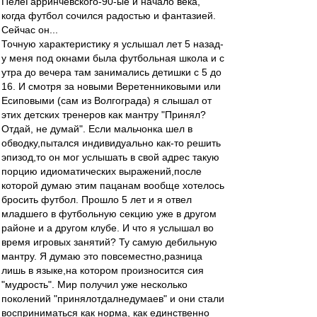
ПелеГарринчевского-90-ые и начало века,
когда футбол сочился радостью и фантазией.
Сейчас он...
Точную характеристику я услышал лет 5 назад-
у меня под окнами была футбольная школа и с
утра до вечера там занимались детишки с 5 до
16. И смотря за новыми Веретенниковыми или
Есиповыми (сам из Волгограда) я слышал от
этих детских тренеров как мантру "Принял?
Отдай, не думай". Если мальчонка шел в
обводку,пытался индивидуально как-то решить
эпизод,то он мог услышать в свой адрес такую
порцию идиоматических выражений,после
которой думаю этим пацанам вообще хотелось
бросить футбол. Прошло 5 лет и я отвел
младшего в футбольную секцию уже в другом
районе и а другом клубе. И что я услышал во
время игровых занятий? Ту самую дебильную
мантру. Я думаю это повсеместно,разница
лишь в языке,на котором произносится сия
"мудрость". Мир получил уже несколько
поколений "принялотдалнедумаев" и они стали
восприниматься как норма, как единственно