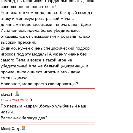
команд, пытающихся "гвардиольствовать", пока
совершенно не впечатляют!
Черт знает в чем дело, но вот быстрый выход в
атаку и минимум розыгрышей мяча с
длинными перепасовками - впечатляют. Даже
Испания выглядела более убедительно,
отказавшись от сиськомятия и оставив только
высокий прессинг.
Видимо, нужен очень специфический подбор
игроков под эту модель! А уж англичане без
самого Пепа и вовсе в такой игре не
убедительны! А те же бельгийцы,украинцы и
прочие, пытающиеся играть в это - даже
смешны,имхо.
Наверное, мало просто скопировать,а?
slava1
-
18 июн 2024 20:00
По первым кадрам ,больно улыбчивый наш
новый.
Весельчак балагур два?
МосфОлд
-