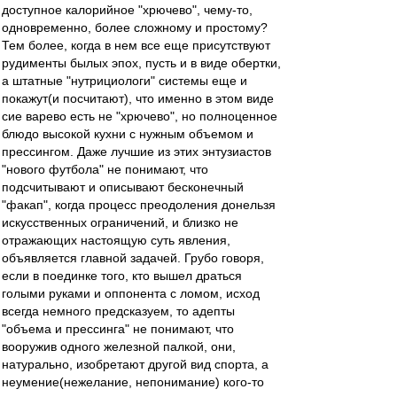
доступное калорийное "хрючево", чему-то,
одновременно, более сложному и простому?
Тем более, когда в нем все еще присутствуют
рудименты былых эпох, пусть и в виде обертки,
а штатные "нутрициологи" системы еще и
покажут(и посчитают), что именно в этом виде
сие варево есть не "хрючево", но полноценное
блюдо высокой кухни с нужным объемом и
прессингом. Даже лучшие из этих энтузиастов
"нового футбола" не понимают, что
подсчитывают и описывают бесконечный
"факап", когда процесс преодоления донельзя
искусственных ограничений, и близко не
отражающих настоящую суть явления,
объявляется главной задачей. Грубо говоря,
если в поединке того, кто вышел драться
голыми руками и оппонента с ломом, исход
всегда немного предсказуем, то адепты
"объема и прессинга" не понимают, что
вооружив одного железной палкой, они,
натурально, изобретают другой вид спорта, а
неумение(нежелание, непонимание) кого-то