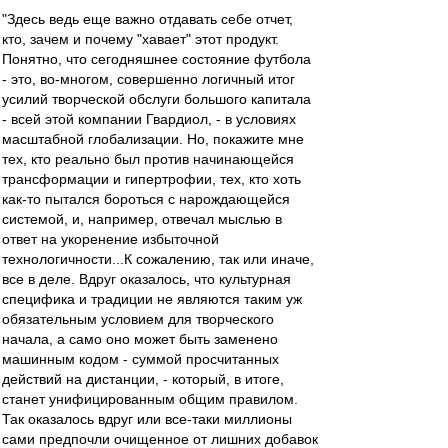
"Здесь ведь еще важно отдавать себе отчет,
кто, зачем и почему "хавает" этот продукт.
Понятно, что сегодняшнее состояние футбола
- это, во-многом, совершенно логичный итог
усилий творческой обслуги большого капитала
- всей этой компании Гвардиол, - в условиях
масштабной глобализации. Но, покажите мне
тех, кто реально был против начинающейся
трансформации и гипертрофии, тех, кто хоть
как-то пытался бороться с нарождающейся
системой, и, например, отвечал мыслью в
ответ на укоренение избыточной
технологичности...К сожалению, так или иначе,
все в деле. Вдруг оказалось, что культурная
специфика и традиции не являются таким уж
обязательным условием для творческого
начала, а само оно может быть заменено
машинным кодом - суммой просчитанных
действий на дистанции, - который, в итоге,
станет унифицированным общим правилом.
Так оказалось вдруг или все-таки миллионы
сами предпочли очищенное от лишних добавок