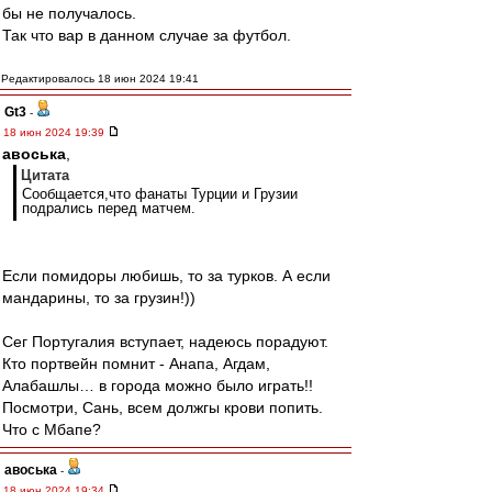
бы не получалось.
Так что вар в данном случае за футбол.
Редактировалось 18 июн 2024 19:41
Gt3
-
18 июн 2024 19:39
авоська
,
Цитата
Сообщается,что фанаты Турции и Грузии
подрались перед матчем.
Если помидоры любишь, то за турков. А если
мандарины, то за грузин!))
Сег Португалия вступает, надеюсь порадуют.
Кто портвейн помнит - Анапа, Агдам,
Алабашлы… в города можно было играть!!
Посмотри, Сань, всем должгы крови попить.
Что с Мбапе?
авоська
-
18 июн 2024 19:34