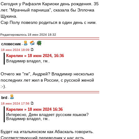
Сегодня у Рафаэля Кариоки день рождения. 35
лет. "Мрачный парниша", сказала бы Эллочка
Щукина.
Сэр Полу повезло родиться в один день с ним.
Редактировалось 18 июн 2024 18:32
словесник
-
18 июн 2024 18:09
Карелин » 18 июн 2024, 16:36
Владимир владел, гм..
Отчего же "гм", Андрей? Владимир несколько
последних лет жил в России, с русской женой
:-).
brd
-
18 июн 2024 17:56
Карелин » 18 июн 2024 16:36
Интересно, Деян владеет русским языком?
Владимир владел, гм..
Будет на итальянском как Абаскаль говорить.
Соответствующий переводчик у нас есть.