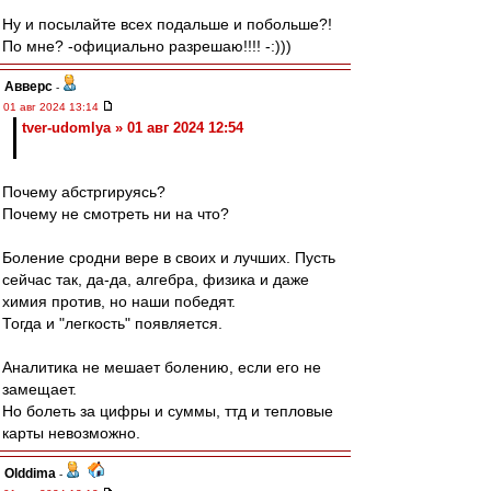
Ну и посылайте всех подальше и побольше?!
По мне? -официально разрешаю!!!! -:)))
Авверс
-
01 авг 2024 13:14
tver-udomlya » 01 авг 2024 12:54
Почему абстргируясь?
Почему не смотреть ни на что?
Боление сродни вере в своих и лучших. Пусть
сейчас так, да-да, алгебра, физика и даже
химия против, но наши победят.
Тогда и "легкость" появляется.
Аналитика не мешает болению, если его не
замещает.
Но болеть за цифры и суммы, ттд и тепловые
карты невозможно.
Olddima
-