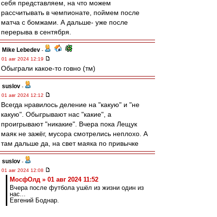
себя представляем, на что можем
рассчитывать в чемпионате, поймем после
матча с бомжами. А дальше- уже после
перерыва в сентября.
Mike Lebedev
-
01 авг 2024 12:19
Обыграли какое-то говно (тм)
suslov
-
01 авг 2024 12:12
Всегда нравилось деление на "какую" и "не
какую". Обыгрывают нас "какие", а
проигрывают "никакие". Вчера пока Лещук
маяк не зажёг, мусора смотрелись неплохо. А
там дальше да, на свет маяка по привычке
suslov
-
01 авг 2024 12:08
МосфОлд » 01 авг 2024 11:52
Вчера после футбола ушёл из жизни один из
нас...
Евгений Боднар.