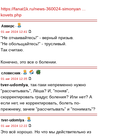
https://fanat1k.ru/news-360024-simonyan ...
kovets.php
Авверс
-
01 авг 2024 12:41
"Не отчаивайтесь!" - верный призыв.
"Не обольщайтесь!" - трусливый.
Так считаю.
Конечно, это все о болении.
словесник
-
01 авг 2024 12:35
tver-udomlya
, так-таки непременно нужно
"рассчитывать", Лёша? И, "поняв",
скорректировать градус боления? Или нет? А
если нет, не корректировать, болеть по-
прежнему, зачем "рассчитывать" и "понимать"?
tver-udomlya
-
01 авг 2024 12:22
Это всё хорошо. Но что мы действительно из