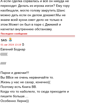
А если сделка сорвалась и всё он никуда не
переходит. Делать из игрока изгоя? Ему гору
наобещали, могло голову закрутить.Шанс
можно дать если он делом докажет.Мы не
знаем всей кухни.ожет дело не только в
этом.Может он был в паре с Джикией и
нагнетал внутреннею обстановку.
Последнее сообщение
SAS
-
01 авг 2024 13:19
Евгений Боднар
((((((
//////
Парни и девочки!!!
Вы ВВсе не очень нервничайте то.
Жизнь у нас не сахар, конечно((
Поэтому есть Книга ВВ.
Когда что то наболело, то сюда приходите и
пишите больше....
Особенно Херни))