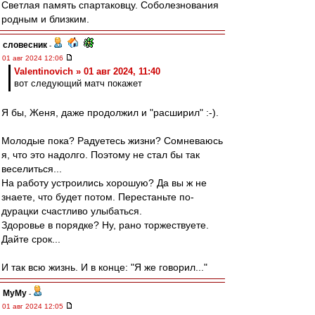
Светлая память спартаковцу. Соболезнования
родным и близким.
словесник
-
01 авг 2024 12:06
Valentinovich » 01 авг 2024, 11:40
вот следующий матч покажет
Я бы, Женя, даже продолжил и "расширил" :-).
Молодые пока? Радуетесь жизни? Сомневаюсь
я, что это надолго. Поэтому не стал бы так
веселиться...
На работу устроились хорошую? Да вы ж не
знаете, что будет потом. Перестаньте по-
дурацки счастливо улыбаться.
Здоровье в порядке? Ну, рано торжествуете.
Дайте срок...
И так всю жизнь. И в конце: "Я же говорил..."
МуМу
-
01 авг 2024 12:05