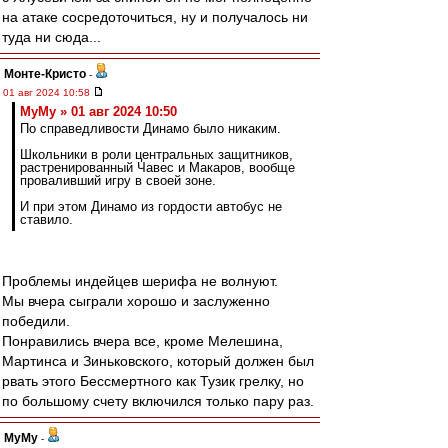
на атаке сосредоточиться, ну и получалось ни
туда ни сюда...
Монте-Кристо
-
01 авг 2024 10:58
МуМу » 01 авг 2024 10:50
По справедливости Динамо было никаким.
Школьники в роли центральных защитников,
растренированный Чавес и Макаров, вообще
проваливший игру в своей зоне.
И при этом Динамо из гордости автобус не
ставило.
Проблемы индейцев шерифа не волнуют.
Мы вчера сыграли хорошо и заслуженно
победили.
Понравились вчера все, кроме Мелешина,
Мартинса и Зиньковского, который должен был
рвать этого Бессмертного как Тузик грелку, но
по большому счету включился только пару раз.
МуМу
-