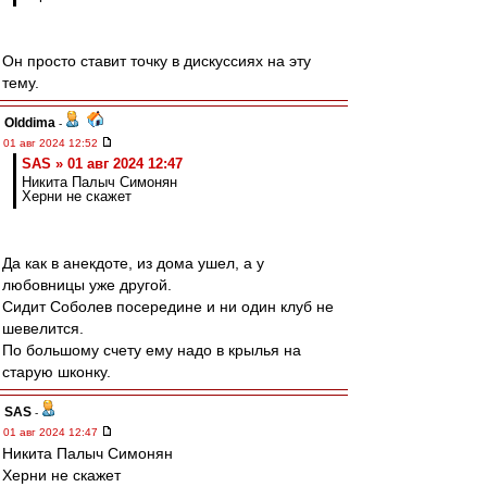
Он просто ставит точку в дискуссиях на эту
тему.
Olddima
-
01 авг 2024 12:52
SAS » 01 авг 2024 12:47
Никита Палыч Симонян
Херни не скажет
Да как в анекдоте, из дома ушел, а у
любовницы уже другой.
Сидит Соболев посередине и ни один клуб не
шевелится.
По большому счету ему надо в крылья на
старую шконку.
SAS
-
01 авг 2024 12:47
Никита Палыч Симонян
Херни не скажет