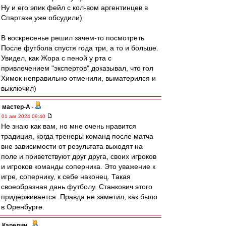
Ну и его эпик фейл с кол-вом аргентинцев в
Спартаке уже обсудили)
В воскресенье решил зачем-то посмотреть
После футбола спустя года три, а то и больше.
Увидел, как Жора с пеной у рта с
привлечением "экспертов" доказывал, что гол
Химок неправильно отменили, выматерился и
выключил)
мастер-А
-
01 авг 2024 09:40
Не знаю как вам, но мне очень нравится
традиция, когда тренеры команд после матча
вне зависимости от результата выходят на
поле и приветствуют друг друга, своих игроков
и игроков команды соперника. Это уважение к
игре, сопернику, к себе наконец. Такая
своеобразная дань футболу. Станкович этого
придерживается. Правда не заметил, как было
в Оренбурге.
Карелин
-