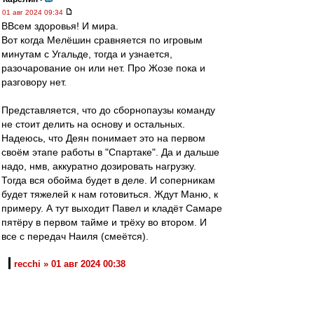
01 авг 2024 09:34
ВВсем здоровья! И мира.
Вот когда Мелёшин сравняется по игровым
минутам с Угальде, тогда и узнается,
разочарование он или нет. Про Жозе пока и
разговору нет.
Представляется, что до сборнопаузы команду
не стоит делить на основу и остальных.
Надеюсь, что Деян понимает это на первом
своём этапе работы в "Спартаке". Да и дальше
надо, нмв, аккуратно дозировать нагрузку.
Тогда вся обойма будет в деле. И соперникам
будет тяжелей к нам готовиться. Ждут Маню, к
примеру. А тут выходит Павел и кладёт Самаре
пятёру в первом тайме и трёху во втором. И
все с передач Наиля (смеётся).
recchi » 01 авг 2024 00:38
...Кстати, один из пеналей забил Антон
Попович - сын нашего Валерия Поповича,
который весь матч в великом матче в
Мадриде отыграл в 91-м.