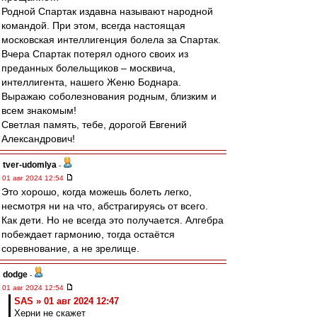
Родной Спартак издавна называют народной
командой. При этом, всегда настоящая
московская интеллигенция болела за Спартак.
Вчера Спартак потерял одного своих из
преданных болельщиков – москвича,
интеллигента, нашего Женю Боднара.
Выражаю соболезнования родным, близким и
всем знакомым!
Светлая память, тебе, дорогой Евгений
Александрович!
tver-udomlya
-
01 авг 2024 12:54
Это хорошо, когда можешь болеть легко,
несмотря ни на что, абстрагируясь от всего.
Как дети. Но не всегда это получается. Алгебра
побеждает гармонию, тогда остаётся
соревнование, а не зрелище.
dodge
-
01 авг 2024 12:54
SAS » 01 авг 2024 12:47
Херни не скажет