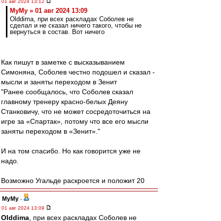
01 авг 2024 13:12
МуМу » 01 авг 2024 13:09
Olddima, при всех раскладах Соболев не
сделал и не сказал ничего такого, чтобы не
вернуться в состав. Вот ничего
Как пишут в заметке с высказыванием
Симоняна, Соболев честно подошел и сказал -
мысли и заняты переходом в Зенит
"Ранее сообщалось, что Соболев сказал
главному тренеру красно-белых Деяну
Станковичу, что не может сосредоточиться на
игре за «Спартак», потому что все его мысли
заняты переходом в «Зенит»."
И на том спасибо. Но как говорится уже не
надо.
Возможно Угальде раскроется и положит 20
МуМу
-
01 авг 2024 13:09
Olddima
, при всех раскладах Соболев не