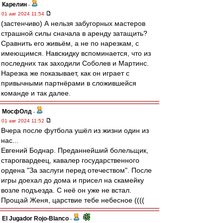
Карелин
-
01 авг 2024 11:54
(застенчиво) А нельзя забугорных мастеров
страшной силы сначала в аренду затащить?
Сравнить его живьём, а не по нарезкам, с
имеющимся. Навскидку вспоминается, что из
последних так заходили Соболев и Мартинс.
Нарезка же показывает, как он играет с
привычными партнёрами в сложившейся
команде и так далее.
МосфОлд
-
01 авг 2024 11:52
Вчера после футбола ушёл из жизни один из
нас...
Евгений Боднар. Преданнейший болельщик,
старогвардеец, кавалер государственного
ордена "За заслуги перед отечеством". После
игры доехал до дома и присел на скамейку
возле подъезда. С неё он уже не встал.
Прощай Женя, царствие тебе небесное ((((
El Jugador Rojo-Blanco
-