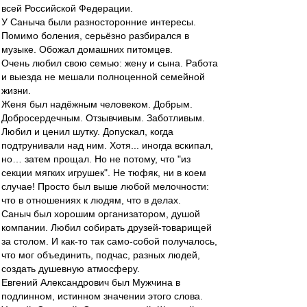
всей Российской Федерации.
У Саныча были разносторонние интересы.
Помимо боления, серьёзно разбирался в
музыке. Обожал домашних питомцев.
Очень любил свою семью: жену и сына. Работа
и выезда не мешали полноценной семейной
жизни.
Женя был надёжным человеком. Добрым.
Добросердечным. Отзывчивым. Заботливым.
Любил и ценил шутку. Допускал, когда
подтрунивали над ним. Хотя... иногда вскипал,
но… затем прощал. Но не потому, что "из
секции мягких игрушек". Не тюфяк, ни в коем
случае! Просто был выше любой мелочности:
что в отношениях к людям, что в делах.
Саныч был хорошим организатором, душой
компании. Любил собирать друзей-товарищей
за столом. И как-то так само-собой получалось,
что мог объединить, подчас, разных людей,
создать душевную атмосферу.
Евгений Александрович был Мужчина в
подлинном, истинном значении этого слова.