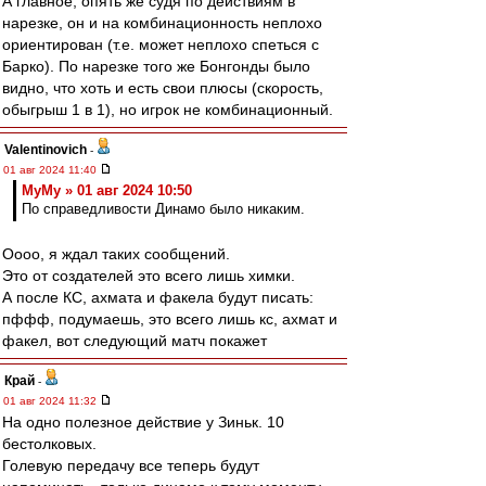
А главное, опять же судя по действиям в
нарезке, он и на комбинационность неплохо
ориентирован (т.е. может неплохо спеться с
Барко). По нарезке того же Бонгонды было
видно, что хоть и есть свои плюсы (скорость,
обыгрыш 1 в 1), но игрок не комбинационный.
Valentinovich
-
01 авг 2024 11:40
МуМу » 01 авг 2024 10:50
По справедливости Динамо было никаким.
Оооо, я ждал таких сообщений.
Это от создателей это всего лишь химки.
А после КС, ахмата и факела будут писать:
пффф, подумаешь, это всего лишь кс, ахмат и
факел, вот следующий матч покажет
Край
-
01 авг 2024 11:32
На одно полезное действие у Зиньк. 10
бестолковых.
Голевую передачу все теперь будут