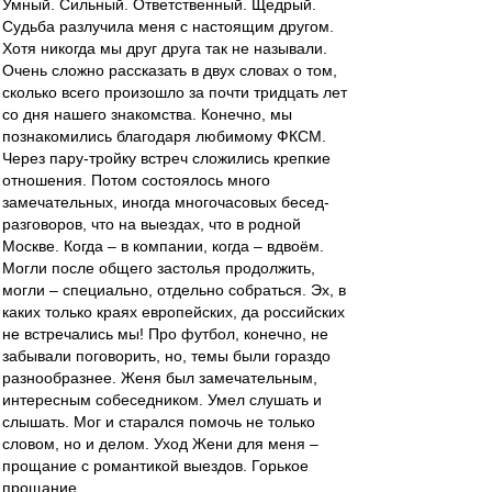
Умный. Сильный. Ответственный. Щедрый.
Судьба разлучила меня с настоящим другом.
Хотя никогда мы друг друга так не называли.
Очень сложно рассказать в двух словах о том,
сколько всего произошло за почти тридцать лет
со дня нашего знакомства. Конечно, мы
познакомились благодаря любимому ФКСМ.
Через пару-тройку встреч сложились крепкие
отношения. Потом состоялось много
замечательных, иногда многочасовых бесед-
разговоров, что на выездах, что в родной
Москве. Когда – в компании, когда – вдвоём.
Могли после общего застолья продолжить,
могли – специально, отдельно собраться. Эх, в
каких только краях европейских, да российских
не встречались мы! Про футбол, конечно, не
забывали поговорить, но, темы были гораздо
разнообразнее. Женя был замечательным,
интересным собеседником. Умел слушать и
слышать. Мог и старался помочь не только
словом, но и делом. Уход Жени для меня –
прощание с романтикой выездов. Горькое
прощание…