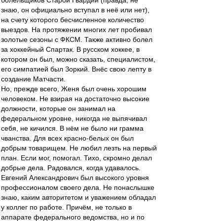
болельщиков Старой Гвардии (правда, не
знаю, он официально вступал в неё или нет),
на счету которого бесчисленное количество
выездов. На протяжении многих лет пробивал
золотые сезоны с ФКСМ. Также активно болел
за хоккейный Спартак. В русском хоккее, в
котором он был, можно сказать, специалистом,
его симпатией был Зоркий. Внёс свою лепту в
создание Матчасти.
Но, прежде всего, Женя был очень хорошим
человеком. Не взирая на достаточно высокие
должности, которые он занимал на
федеральном уровне, никогда не выпячивал
себя, не кичился. В нём не было ни грамма
чванства. Для всех красно-белых он был
добрым товарищем. Не любил лезть на первый
план. Если мог, помогал. Тихо, скромно делал
добрые дела. Радовался, когда удавалось.
Евгений Александрович был высокого уровня
профессионалом своего дела. Не понаслышке
знаю, каким авторитетом и уважением обладал
у коллег по работе. Причём, не только в
аппарате федерального ведомства, но и по