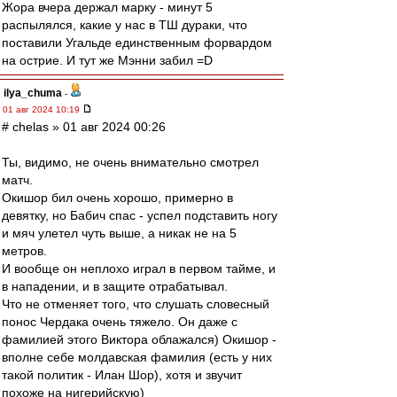
Жора вчера держал марку - минут 5
распылялся, какие у нас в ТШ дураки, что
поставили Угальде единственным форвардом
на острие. И тут же Мэнни забил =D
ilya_chuma
-
01 авг 2024 10:19
# chelas » 01 авг 2024 00:26
Ты, видимо, не очень внимательно смотрел
матч.
Окишор бил очень хорошо, примерно в
девятку, но Бабич спас - успел подставить ногу
и мяч улетел чуть выше, а никак не на 5
метров.
И вообще он неплохо играл в первом тайме, и
в нападении, и в защите отрабатывал.
Что не отменяет того, что слушать словесный
понос Чердака очень тяжело. Он даже с
фамилией этого Виктора облажался) Окишор -
вполне себе молдавская фамилия (есть у них
такой политик - Илан Шор), хотя и звучит
похоже на нигерийскую)