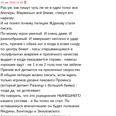
01 авг 2024 11:46
Раз уж, как пишут чуть ли не в один голос все
блогеры, Маркиньос всё ближе, глянул его
нарезку.
И не понял почему петиции Жданову стали
писать.
По-моему игрок умелый. И очень даже. И
разнообразный. И завершает неплохо и удар
есть, причем с обеих ног и когда в атаке сходу
по центру бежит - пасы открывающимся в
полуфлангах вовремя и приличного качества
выдает и когда оказывается справа - навесы
хорошие идут - не 1 и не 2 гола они так забили.
Причем всё делается на приличных скоростях
В общем петиции можно писать, если ждать
только игроков уровня пикового Промеса
(который делает Разницу с большой буквы) -
тогда да, не дотягивает.
Но говорить, что это усреднение НЫНЕШНЕГО
нашего состава - я бы точно не стал. По
оставшемуся впечатлению он будет полезнее
Медины, Бонгонды и Зиньковского.