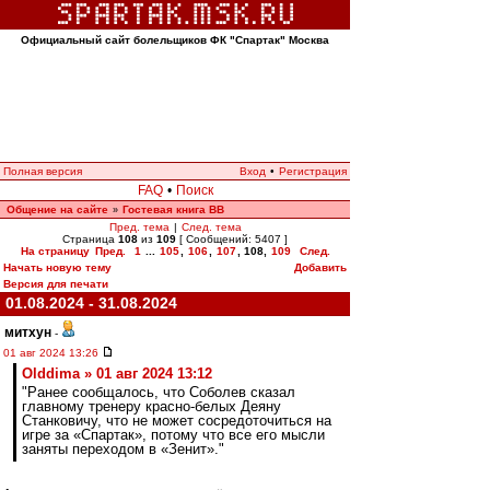
Официальный сайт болельщиков ФК "Спартак" Москва
Полная версия
Вход
•
Регистрация
FAQ
•
Поиск
Общение на сайте
Гостевая книга ВВ
»
Пред. тема
|
След. тема
Страница
108
из
109
[ Сообщений: 5407 ]
На страницу
Пред.
1
...
105
,
106
,
107
,
108
,
109
След.
Начать новую тему
Добавить
Версия для печати
01.08.2024 - 31.08.2024
митхун
-
01 авг 2024 13:26
Olddima » 01 авг 2024 13:12
"Ранее сообщалось, что Соболев сказал
главному тренеру красно-белых Деяну
Станковичу, что не может сосредоточиться на
игре за «Спартак», потому что все его мысли
заняты переходом в «Зенит»."