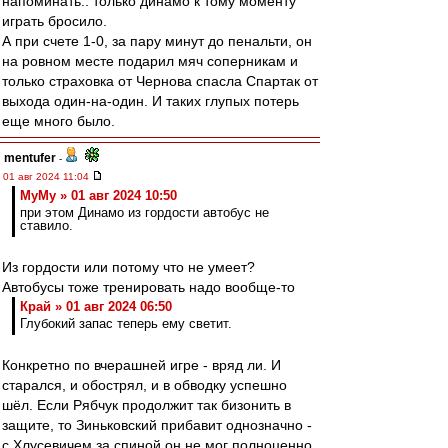
напоминать.. только динамо к тому моменту
играть бросило.
А при счете 1-0, за пару минут до пенальти, он
на ровном месте подарил мяч соперникам и
только страховка от Чернова спасла Спартак от
выхода один-на-один. И таких глупых потерь
еще много было.
mentufer
-
01 авг 2024 11:04
МуМу » 01 авг 2024 10:50
при этом Динамо из гордости автобус не
ставило.
Из гордости или потому что не умеет?
Автобусы тоже тренировать надо вообще-то
Край » 01 авг 2024 06:50
Глубокий запас теперь ему светит.
Конкретно по вчерашней игре - вряд ли. И
старался, и обострял, и в обводку успешно
шёл. Если Рябчук продолжит так бизонить в
защите, то Зиньковский прибавит однозначно -
с Хлусевичем за спиной он не мог полноценно