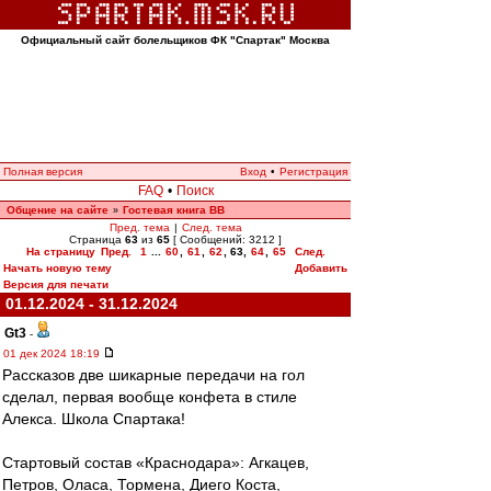
Официальный сайт болельщиков ФК "Спартак" Москва
Полная версия
Вход
•
Регистрация
FAQ
•
Поиск
Общение на сайте
Гостевая книга ВВ
»
Пред. тема
|
След. тема
Страница
63
из
65
[ Сообщений: 3212 ]
На страницу
Пред.
1
...
60
,
61
,
62
,
63
,
64
,
65
След.
Начать новую тему
Добавить
Версия для печати
01.12.2024 - 31.12.2024
Gt3
-
01 дек 2024 18:19
Рассказов две шикарные передачи на гол
сделал, первая вообще конфета в стиле
Алекса. Школа Спартака!
Стартовый состав «Краснодара»: Агкацев,
Петров, Оласа, Тормена, Диего Коста,