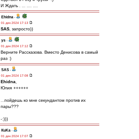
И Ждать . ... .... ....
Ehidna
-
01 дек 2024 17:13
SAS
, запросто))
ys
-
01 дек 2024 17:12
Верните Рассказова. Вместо Денисова в самый
раз :)
SAS
-
01 дек 2024 17:08
Ehidna
,
Юлия ++++++
...пойдешь ко мне секундантом против их
пары???
-:)))
КuKa
-
01 дек 2024 17:07