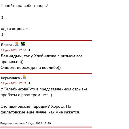
Пеняйте на себя теперь!
;)
«До завтрева»…
;)
Ehidna
-
01 дек 2024 17:48
Леонидыч
, так у Хлебникова с ритмом все
правильно))
Опщем, переходи на верлибр))
норманиха
-
01 дек 2024 17:47
У "Хлебникова"-то в представленном отрывке
проблем с размером нет...)
Это ивановские пародии? Хорош. Но
филатовские ещё лучче, как мне кажется.
Редактировалось 01 дек 2024 17:49