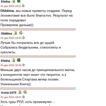
Ehidna
-
01 дек 2024 18:11
Olddima
, мы новые приметы создаем. Перед
лохомотами все было благостно. Результат на
поле порадовал.
Проверяем дальше))
Olddima
-
01 дек 2024 18:03
Лучше бы посрались все до щщей
Собрались бездельники, стихоплеты и
хуеплеты.
Ehidna
-
01 дек 2024 18:03
Меньше двух часов до принципиального матча,
у конкурентов черт знает что творится, а у
болельщиков Спартака вечер поэзии.
Уникальная Книга))
Алекс1975
-
01 дек 2024 18:01
Хоть туры РПЛ, хоть промежутки- -