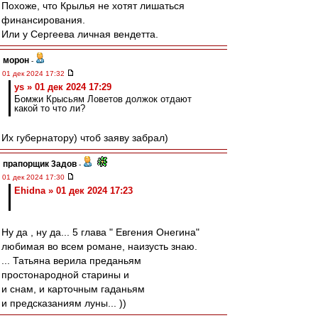
Похоже, что Крылья не хотят лишаться
финансирования.
Или у Сергеева личная вендетта.
морон
-
01 дек 2024 17:32
ys » 01 дек 2024 17:29
Бомжи Крысьям Ловетов должок отдают
какой то что ли?
Их губернатору) чтоб заяву забрал)
прапорщик 3адoв
-
01 дек 2024 17:30
Ehidna » 01 дек 2024 17:23
Ну да , ну да... 5 глава " Евгения Онегина"
любимая во всем романе, наизусть знаю.
... Татьяна верила преданьям
простонародной старины и
и снам, и карточным гаданьям
и предсказаниям луны... ))