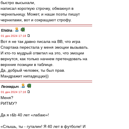
быстро высыхали,
написал короткую строчку, обмакнул в
чернильницу. Может, и наши поэты пишут
чернилами, вот и сокращают строфу.
Ehidna
-
01 дек 2024 17:18
Вот я не так давно писала на ВВ, что игра
Спартака перестала у меня эмоции вызывать.
И кто-то мудрый ответил на это, что эмоции
вернутся, как только начнем претендовать на
верхние позиции в таблице.
Да, добрый человек, ты был прав.
Мандражит нипадеццки))
Леонидыч
-
01 дек 2024 17:16
Меня?
РИТМУ?
Да я r&b 40 лет «лабаю»!
«Слышь, ты - гуталин! Я 40 лет в футболе! И