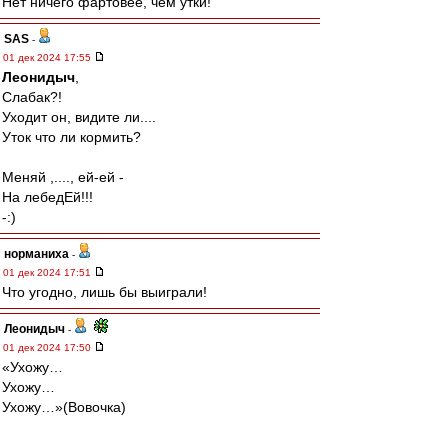
Нет ничего фартовее, чем утки!
SAS
-
01 дек 2024 17:55
Леонидыч
,
Слабак?!
Уходит он, видите ли....
Уток что ли кормить?
Меняй ,...., ей-ей -
На лебедЕй!!!
-:)
норманиха
-
01 дек 2024 17:51
Что угодно, лишь бы выиграли!
Леонидыч
-
01 дек 2024 17:50
«Ухожу…
Ухожу…
Ухожу…»(Вовочка)