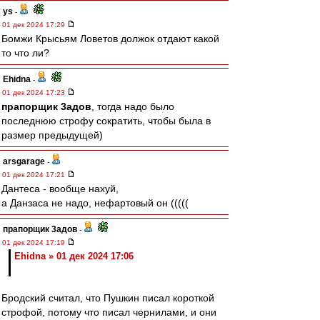
ys
-
01 дек 2024 17:29
Бомжи Крысьям Ловетов должок отдают какой
то что ли?
Ehidna
-
01 дек 2024 17:23
прапорщик 3адoв
, тогда надо было
последнюю строфу сократить, чтобы была в
размер предыдущей)
arsgarage
-
01 дек 2024 17:21
Дантеса - вообще нахуй,
а Данзаса не надо, нефартовый он (((((
прапорщик 3адoв
-
01 дек 2024 17:19
Ehidna » 01 дек 2024 17:06
Бродский считал, что Пушкин писал короткой
строфой, потому что писал чернилами, и они