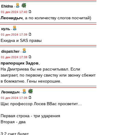
Ehidna
-
01 дек 2024 17:40
Леонидыч
, а по количеству слогов посчитай)
нуль
-
01 дек 2024 17:39
Ехидна и SAS правы
dispatcher
-
01 дек 2024 17:38
прапорщик 3адoв
,
На Дмитриева бы не рассчитывал. Если
заиграет, по первому свистку или звонку сбежит
в бомжатню. Гены нехорошие.
Леонидыч
-
01 дек 2024 17:36
Щас профессор Лосев ВВас просветит…
Первая строка - три ударения
Вторая - два
3:2 счет будет