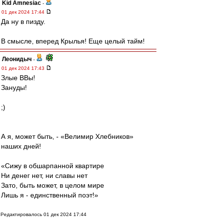
Kid Amnesiac
-
01 дек 2024 17:44
Да ну в пизду.
В смысле, вперед Крылья! Еще целый тайм!
Леонидыч
-
01 дек 2024 17:43
Злые ВВы!
Зануды!
;)
А я, может быть, - «Велимир Хлебников»
наших дней!
«Сижу в обшарпанной квартире
Ни денег нет, ни славы нет
Зато, быть может, в целом мире
Лишь я - единственный поэт!»
Редактировалось 01 дек 2024 17:44