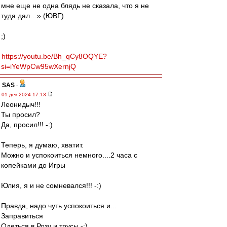
мне еще не одна блядь не сказала, что я не
туда дал…» (ЮВГ)
;)
https://youtu.be/Bh_qCy8OQYE?
si=iYeWpCw95wXernjQ
SAS
-
01 дек 2024 17:13
Леонидыч!!!
Ты просил?
Да, просил!!! -:)
Теперь, я думаю, хватит.
Можно и успокоиться немного....2 часа с
копейками до Игры
Юлия, я и не сомневался!!! -:)
Правда, надо чуть успокоиться и...
Заправиться
Одеться в Розу и трусы -:)