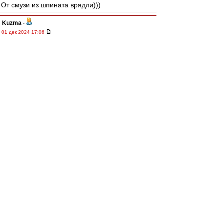
От смузи из шпината врядли)))
Kuzma
-
01 дек 2024 17:06
Алекс1975
Так-то можно им второе оставить.
При условии, что на первом мы.
Вперёд Спартак!
Верю- ждёт нас удача!
Ehidna
-
01 дек 2024 17:06
Леонидыч » 01 дек 2024 16:51
Ты МЕНЯ будешь рифмам учить?!
Он не рифмам, он ритму учит))
морон
-
01 дек 2024 17:04
Семак после каждого пропущенного гола
делает глоток какой то жидкости из бутылки)
Нажрется же такими темпами ) 1-3 !