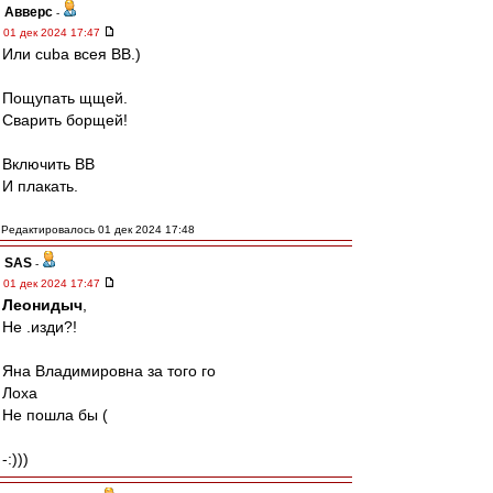
Авверс
-
01 дек 2024 17:47
Или cuba всея ВВ.)
Пощупать щщей.
Сварить борщей!
Включить ВВ
И плакать.
Редактировалось 01 дек 2024 17:48
SAS
-
01 дек 2024 17:47
Леонидыч
,
Не .изди?!
Яна Владимировна за того го
Лоха
Не пошла бы (
-:)))