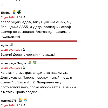
;)
Ehidna
-
01 дек 2024 17:36
прапорщик 3адoв
, так у Пушкина АБАБ, а у
Леонидыча ААББ, и у двух последних строф
размер не совпадает, Александр правильно
подправил))
нуль
-
01 дек 2024 17:34
Бамжи! Достать чернил и плакать!
прапорщик 3адoв
-
01 дек 2024 17:34
Кстати, кто смотрит, следите за нашим уже
Дмитриевым. Парень перспективный, но для
схемы 4 3 3 или 4 4 2. Латералем ему
противопоказано, плохо обороняется, я за ним
в матчах Урала следил.
Алекс1975
-
01 дек 2024 17:33