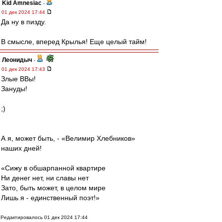
Kid Amnesiac
-
01 дек 2024 17:44
Да ну в пизду.
В смысле, вперед Крылья! Еще целый тайм!
Леонидыч
-
01 дек 2024 17:43
Злые ВВы!
Зануды!
;)
А я, может быть, - «Велимир Хлебников»
наших дней!
«Сижу в обшарпанной квартире
Ни денег нет, ни славы нет
Зато, быть может, в целом мире
Лишь я - единственный поэт!»
Редактировалось 01 дек 2024 17:44