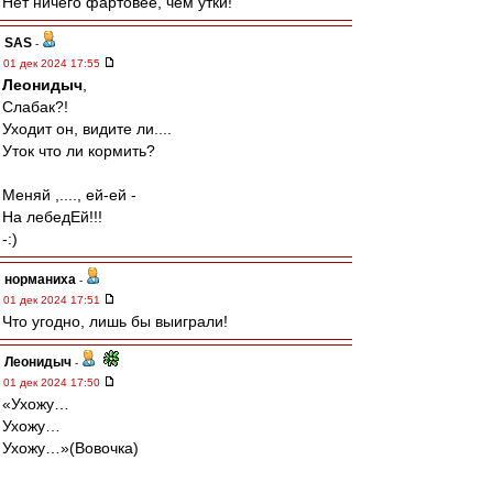
Нет ничего фартовее, чем утки!
SAS
-
01 дек 2024 17:55
Леонидыч
,
Слабак?!
Уходит он, видите ли....
Уток что ли кормить?
Меняй ,...., ей-ей -
На лебедЕй!!!
-:)
норманиха
-
01 дек 2024 17:51
Что угодно, лишь бы выиграли!
Леонидыч
-
01 дек 2024 17:50
«Ухожу…
Ухожу…
Ухожу…»(Вовочка)