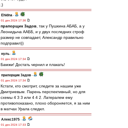
;)
Ehidna
-
01 дек 2024 17:36
прапорщик 3адoв
, так у Пушкина АБАБ, а у
Леонидыча ААББ, и у двух последних строф
размер не совпадает, Александр правильно
подправил))
нуль
-
01 дек 2024 17:34
Бамжи! Достать чернил и плакать!
прапорщик 3адoв
-
01 дек 2024 17:34
Кстати, кто смотрит, следите за нашим уже
Дмитриевым. Парень перспективный, но для
схемы 4 3 3 или 4 4 2. Латералем ему
противопоказано, плохо обороняется, я за ним
в матчах Урала следил.
Алекс1975
-
01 дек 2024 17:33