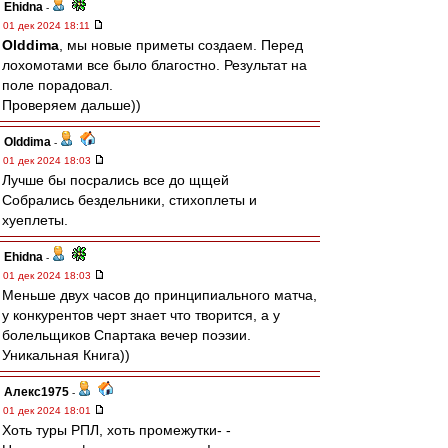
Ehidna
-
01 дек 2024 18:11
Olddima
, мы новые приметы создаем. Перед
лохомотами все было благостно. Результат на
поле порадовал.
Проверяем дальше))
Olddima
-
01 дек 2024 18:03
Лучше бы посрались все до щщей
Собрались бездельники, стихоплеты и
хуеплеты.
Ehidna
-
01 дек 2024 18:03
Меньше двух часов до принципиального матча,
у конкурентов черт знает что творится, а у
болельщиков Спартака вечер поэзии.
Уникальная Книга))
Алекс1975
-
01 дек 2024 18:01
Хоть туры РПЛ, хоть промежутки- -