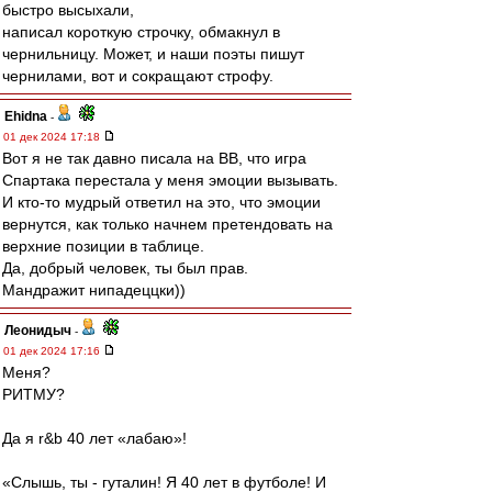
быстро высыхали,
написал короткую строчку, обмакнул в
чернильницу. Может, и наши поэты пишут
чернилами, вот и сокращают строфу.
Ehidna
-
01 дек 2024 17:18
Вот я не так давно писала на ВВ, что игра
Спартака перестала у меня эмоции вызывать.
И кто-то мудрый ответил на это, что эмоции
вернутся, как только начнем претендовать на
верхние позиции в таблице.
Да, добрый человек, ты был прав.
Мандражит нипадеццки))
Леонидыч
-
01 дек 2024 17:16
Меня?
РИТМУ?
Да я r&b 40 лет «лабаю»!
«Слышь, ты - гуталин! Я 40 лет в футболе! И