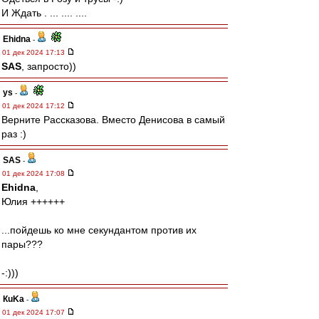
И Ждать . ... .... ....
Ehidna
-
01 дек 2024 17:13
SAS
, запросто))
ys
-
01 дек 2024 17:12
Верните Рассказова. Вместо Денисова в самый
раз :)
SAS
-
01 дек 2024 17:08
Ehidna
,
Юлия ++++++
...пойдешь ко мне секундантом против их
пары???
-:)))
КuKa
-
01 дек 2024 17:07