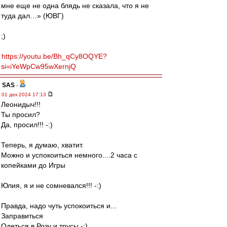
мне еще не одна блядь не сказала, что я не
туда дал…» (ЮВГ)
;)
https://youtu.be/Bh_qCy8OQYE?
si=iYeWpCw95wXernjQ
SAS
-
01 дек 2024 17:13
Леонидыч!!!
Ты просил?
Да, просил!!! -:)
Теперь, я думаю, хватит.
Можно и успокоиться немного....2 часа с
копейками до Игры
Юлия, я и не сомневался!!! -:)
Правда, надо чуть успокоиться и...
Заправиться
Одеться в Розу и трусы -:)