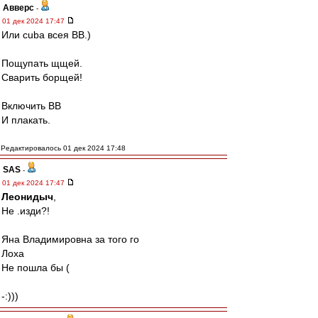
Авверс
-
01 дек 2024 17:47
Или cuba всея ВВ.)
Пощупать щщей.
Сварить борщей!
Включить ВВ
И плакать.
Редактировалось 01 дек 2024 17:48
SAS
-
01 дек 2024 17:47
Леонидыч
,
Не .изди?!
Яна Владимировна за того го
Лоха
Не пошла бы (
-:)))