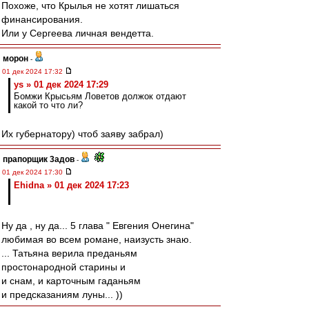
Похоже, что Крылья не хотят лишаться
финансирования.
Или у Сергеева личная вендетта.
морон
-
01 дек 2024 17:32
ys » 01 дек 2024 17:29
Бомжи Крысьям Ловетов должок отдают
какой то что ли?
Их губернатору) чтоб заяву забрал)
прапорщик 3адoв
-
01 дек 2024 17:30
Ehidna » 01 дек 2024 17:23
Ну да , ну да... 5 глава " Евгения Онегина"
любимая во всем романе, наизусть знаю.
... Татьяна верила преданьям
простонародной старины и
и снам, и карточным гаданьям
и предсказаниям луны... ))