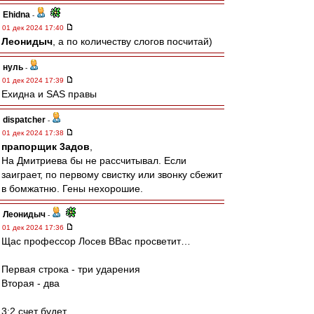
Ehidna
-
01 дек 2024 17:40
Леонидыч
, а по количеству слогов посчитай)
нуль
-
01 дек 2024 17:39
Ехидна и SAS правы
dispatcher
-
01 дек 2024 17:38
прапорщик 3адoв
,
На Дмитриева бы не рассчитывал. Если
заиграет, по первому свистку или звонку сбежит
в бомжатню. Гены нехорошие.
Леонидыч
-
01 дек 2024 17:36
Щас профессор Лосев ВВас просветит…
Первая строка - три ударения
Вторая - два
3:2 счет будет