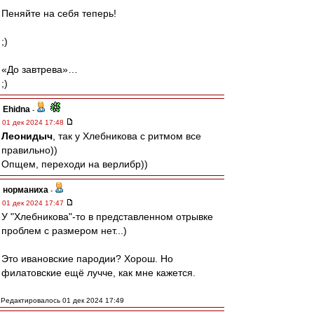
Пеняйте на себя теперь!
;)
«До завтрева»…
;)
Ehidna
-
01 дек 2024 17:48
Леонидыч
, так у Хлебникова с ритмом все
правильно))
Опщем, переходи на верлибр))
норманиха
-
01 дек 2024 17:47
У "Хлебникова"-то в представленном отрывке
проблем с размером нет...)
Это ивановские пародии? Хорош. Но
филатовские ещё лучче, как мне кажется.
Редактировалось 01 дек 2024 17:49