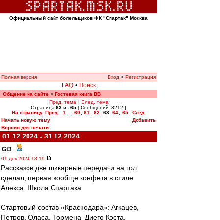
Официальный сайт болельщиков ФК "Спартак" Москва
Полная версия
Вход
•
Регистрация
FAQ
•
Поиск
Общение на сайте
Гостевая книга ВВ
»
Пред. тема
|
След. тема
Страница
63
из
65
[ Сообщений: 3212 ]
На страницу
Пред.
1
...
60
,
61
,
62
,
63
,
64
,
65
След.
Начать новую тему
Добавить
Версия для печати
01.12.2024 - 31.12.2024
Gt3
-
01 дек 2024 18:19
Рассказов две шикарные передачи на гол
сделал, первая вообще конфета в стиле
Алекса. Школа Спартака!
Стартовый состав «Краснодара»: Агкацев,
Петров, Оласа, Тормена, Диего Коста,