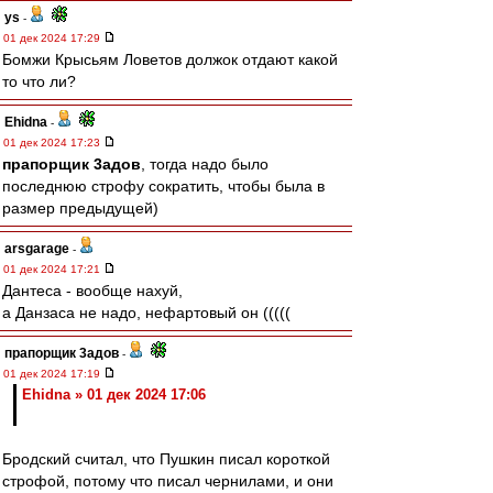
ys
-
01 дек 2024 17:29
Бомжи Крысьям Ловетов должок отдают какой
то что ли?
Ehidna
-
01 дек 2024 17:23
прапорщик 3адoв
, тогда надо было
последнюю строфу сократить, чтобы была в
размер предыдущей)
arsgarage
-
01 дек 2024 17:21
Дантеса - вообще нахуй,
а Данзаса не надо, нефартовый он (((((
прапорщик 3адoв
-
01 дек 2024 17:19
Ehidna » 01 дек 2024 17:06
Бродский считал, что Пушкин писал короткой
строфой, потому что писал чернилами, и они