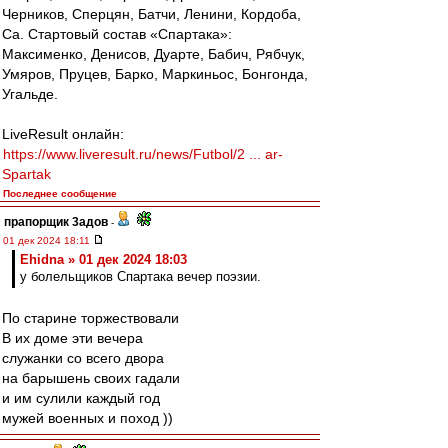
Черников, Сперцян, Батчи, Ленини, Кордоба,
Са. Стартовый состав «Спартака»:
Максименко, Денисов, Дуарте, Бабич, Рябчук,
Умяров, Пруцев, Барко, Маркиньос, Бонгонда,
Угальде.
LiveResult онлайн:
https://www.liveresult.ru/news/Futbol/2 ... ar-
Spartak
Последнее сообщение
прапорщик 3адoв
-
01 дек 2024 18:11
Ehidna » 01 дек 2024 18:03
у болельщиков Спартака вечер поэзии.
По старине торжествовали
В их доме эти вечера
служанки со всего двора
на барышень своих гадали
и им сулили каждый год
мужей военных и поход ))