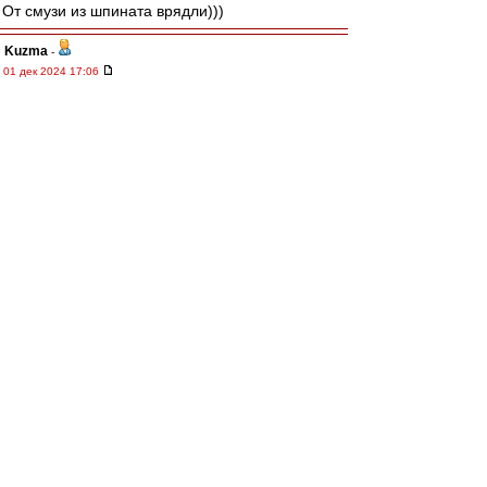
От смузи из шпината врядли)))
Kuzma
-
01 дек 2024 17:06
Алекс1975
Так-то можно им второе оставить.
При условии, что на первом мы.
Вперёд Спартак!
Верю- ждёт нас удача!
Ehidna
-
01 дек 2024 17:06
Леонидыч » 01 дек 2024 16:51
Ты МЕНЯ будешь рифмам учить?!
Он не рифмам, он ритму учит))
морон
-
01 дек 2024 17:04
Семак после каждого пропущенного гола
делает глоток какой то жидкости из бутылки)
Нажрется же такими темпами ) 1-3 !