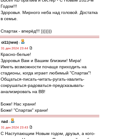
ВВсех КБ братьев и сестёр - С Новым 2025-м
Годом!!!
Здоровья. Мирного неба над головой. Достатка
в семье.
Спартак - вперёд!!! )))))))
oi11(new)
-
31 дек 2024 23:44
Красно-белые!
Здоровья Вам и Вашим близким! Мира!
Иметь возможности почаще приходить на
стадионы, когда играет любимый "Спартак"!
Общаться-писать-читать-ругать-хвалить-
сокрушаться-радоваться-предсказывать-
анализировать на ВВ!
Боже! Нас храни!
Боже! "Спартак" храни!
nad
-
31 дек 2024 23:43
С Наступающим Новым годом, друзья, а кого-