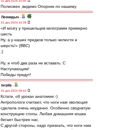
31 дек 2024 10:40
Полисмен ,видимо Опорник по нашему.
Леонидыч
-
31 дек 2024 10:39
«И мозгу у пришельцев килограмм примерно
шесть
Ну, а у наших предков только челюсти и
шерсть!» (ВВС)
;)
Ну, и чтоб два раза не вставать: С
Наступающим!
Победы придут!
terpila
-
31 дек 2024 09:43
Кстати, об уроках анатомии:-)
Антропологи считают, что ноги нам эволюция
сделала очень неудачно. Особенно сводчатую
конструкцию стопы. Любая домашняя кошка
бегает быстрее нас.
С другой стороны, надо признать, что ноги нам