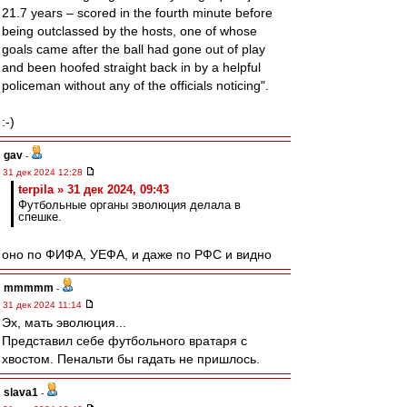
21.7 years – scored in the fourth minute before
being outclassed by the hosts, one of whose
goals came after the ball had gone out of play
and been hoofed straight back in by a helpful
policeman without any of the officials noticing".
:-)
gav
-
31 дек 2024 12:28
terpila » 31 дек 2024, 09:43
Футбольные органы эволюция делала в
спешке.
оно по ФИФА, УЕФА, и даже по РФС и видно
mmmmm
-
31 дек 2024 11:14
Эх, мать эволюция...
Представил себе футбольного вратаря с
хвостом. Пенальти бы гадать не пришлось.
slava1
-