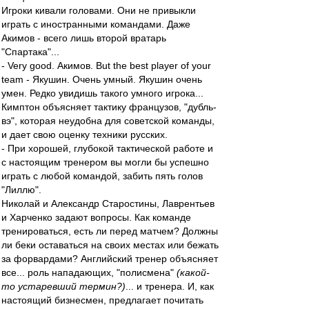
Игроки кивали головами. Они не привыкли
играть с иностранными командами. Даже
Акимов - всего лишь второй вратарь
"Спартака"...
- Very good. Акимов. But the best player of your
team - Якушин. Очень умный. Якушин очень
умен. Редко увидишь такого умного игрока...
Кимптон объясняет тактику французов, "дубль-
вэ", которая неудобна для советской команды,
и дает свою оценку техники русских.
- При хорошей, глубокой тактической работе и
с настоящим тренером вы могли бы успешно
играть с любой командой, забить пять голов
"Лиллю".
Николай и Александр Старостины, Лаврентьев
и Харченко задают вопросы. Как команде
тренироваться, есть ли перед матчем? Должны
ли беки оставаться на своих местах или бежать
за форвардами? Английский тренер объясняет
все... роль нападающих, "полисмена"
(какой-
то устаревший термин?)
... и тренера. И, как
настоящий бизнесмен, предлагает почитать