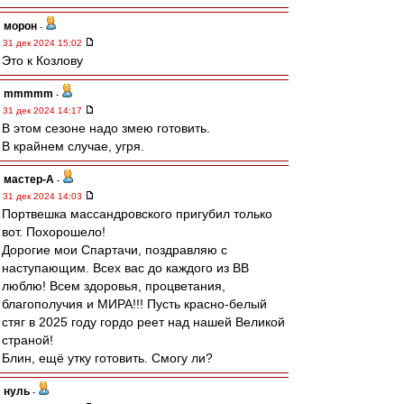
морон
-
31 дек 2024 15:02
Это к Козлову
mmmmm
-
31 дек 2024 14:17
В этом сезоне надо змею готовить.
В крайнем случае, угря.
мастер-А
-
31 дек 2024 14:03
Портвешка массандровского пригубил только
вот. Похорошело!
Дорогие мои Спартачи, поздравляю с
наступающим. Всех вас до каждого из ВВ
люблю! Всем здоровья, процветания,
благополучия и МИРА!!! Пусть красно-белый
стяг в 2025 году гордо реет над нашей Великой
страной!
Блин, ещё утку готовить. Смогу ли?
нуль
-