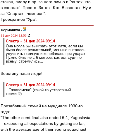
стакан, пиалу и пр. за него лично и "за тех, кто
в сапогах". Просто. За тех. Кто. В сапогах. Ну и
за "Спартак - чемпион".
Троекратное "Ура".
норманиха
-
31 дек 2024 12:59
Спектр » 31 дек 2024 09:14
Она могла бы выиграть этот матч, если бы
была более решительной, меньше пыталась
улучшить позицию и колебалась при ударах.
Нужно бить не с 6 метров, как вы, судя по
всему, стремились...
Воистину наши люди!
Спектр » 31 дек 2024 09:14
..."полисмена" (какой-то устаревший
термин?)...
Презабавный случай на мундиале 1930-го
года:
"The other semi-final also ended 6-1, Yugoslavia
– exceeding all expectations by getting so far,
with the average age of their young squad just