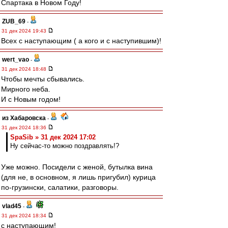
Спартака в Новом Году!
ZUB_69
-
31 дек 2024 19:43
Всех с наступающим ( а кого и с наступившим)!
wert_vao
-
31 дек 2024 18:48
Чтобы мечты сбывались.
Мирного неба.
И с Новым годом!
из Хабаровска
-
31 дек 2024 18:36
SpaSib » 31 дек 2024 17:02
Ну сейчас-то можно поздравлять!?
Уже можно. Посидели с женой, бутылка вина
(для не, в основном, я лишь пригубил) курица
по-грузински, салатики, разговоры.
vlad45
-
31 дек 2024 18:34
с наступающим!