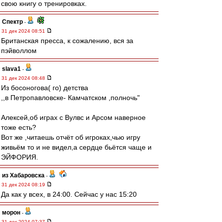
свою книгу о тренировках.
Спектр
-
31 дек 2024 08:51
Британская пресса, к сожалению, вся за
пэйволлом
slava1
-
31 дек 2024 08:48
Из босоногова( го) детства
,,в Петропавловске- Камчатском ,полночь"
Алексей,об играх с Вулвс и Арсом наверное
тоже есть?
Вот же ,читаешь отчёт об игроках,чью игру
живьём то и не видел,а сердце бьётся чаще и
ЭЙФОРИЯ.
из Хабаровска
-
31 дек 2024 08:19
Да как у всех, в 24:00. Сейчас у нас 15:20
морон
-
31 дек 2024 07:37