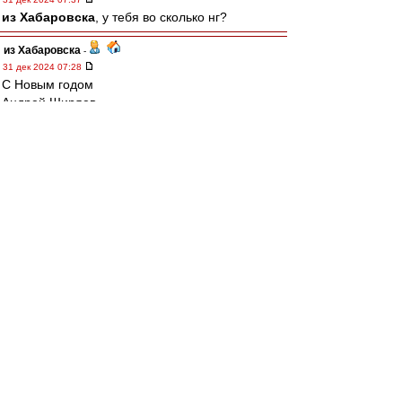
из Хабаровска
, у тебя во сколько нг?
из Хабаровска
-
31 дек 2024 07:28
С Новым годом
Андрей Ширяев
... "Не, не приедет он нынче - соседка Лида
отошла от окна, - сама глянь какая пурга там.
Поди, и дорогу перемело". Ирина соглашаясь,
кивала ей, сидя за столом: "Ну да, который
день пуржит. Вчера председатель на ГАЗике не
пробился в райцентр, а тут с деляны ехать...".
"А сколь, ты, говоришь годов вы постоянно
вместе встречаете? Со школы что ль?". "Ага, с
седьмого класса. Один раз только не вместе,
когда он в армии был". "Ишь че, а мой все из
дома норовит сбежать. Сейчас, поди, там на
деляне с мужиками радуется" - Лида тяжело
вздохнула, - но ничего, дева, мы с тобой
вдвоем посидим. Пацанов уложим спать и
посидим, попоем хоть всласть". "Он ко мне в
роддом приходил, я Машу 28-ого декабря