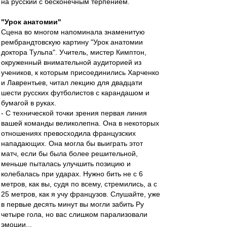
на русский с бесконечным терпением.
"Урок анатомии"
Сцена во многом напоминала знаменитую
рембрандтовскую картину "Урок анатомии
доктора Тульпа". Учитель, мистер Кимптон,
окруженный внимательной аудиторией из
учеников, к которым присоединились Харченко
и Лаврентьев, читал лекцию для двадцати
шести русских футболистов с карандашом и
бумагой в руках.
- С технической точки зрения первая линия
вашей команды великолепна. Она в некоторых
отношениях превосходила французских
нападающих. Она могла бы выиграть этот
матч, если бы была более решительной,
меньше пыталась улучшить позицию и
колебалась при ударах. Нужно бить не с 6
метров, как вы, судя по всему, стремились, а с
25 метров, как я учу французов. Слушайте, уже
в первые десять минут вы могли забить Ру
четыре гола, но вас слишком парализовали
эмоции...