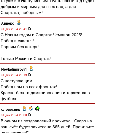
то уже и с Наступившим. Пусть новый год будет
добрым и мирным для всех нас, а для
Спартака, победным!
Авверс
-
31 дек 2024 23:41
С Новым годом и Спартак Чемпион 2025!
Побед и счастья!
Парням без потерь!
Только Россия и Спартак!
Nevladimirovi4
-
31 дек 2024 23:19
С наступающим!
Побед нам на всех фронтах!
Красно-белого доминирования и торжества в
футболе.
словесник
-
31 дек 2024 23:08
В одном из поздравлений прочитал: "Скоро на
ваш счёт будет зачислено 365 дней. Проживите
их счастливо!"