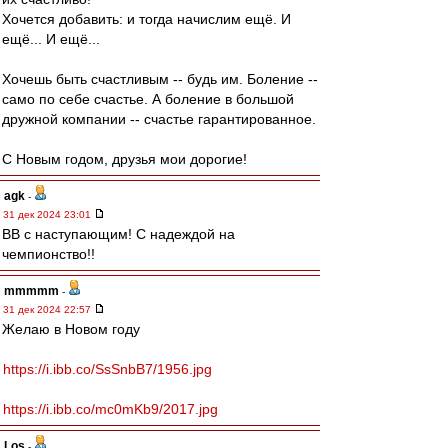
Хочется добавить: и тогда начислим ещё. И
ещё... И ещё...
Хочешь быть счастливым -- будь им. Боление --
само по себе счастье. А боление в большой
дружной компании -- счастье гарантированное.
С Новым годом, друзья мои дорогие!
agk
-
31 дек 2024 23:01
ВВ с наступающим! С надеждой на
чемпионство!!
mmmmm
-
31 дек 2024 22:57
Желаю в Новом году
https://i.ibb.co/SsSnbB7/1956.jpg
https://i.ibb.co/mc0mKb9/2017.jpg
Los
-