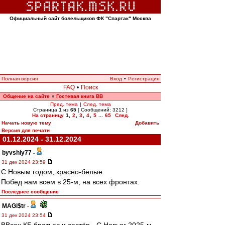
Официальный сайт болельщиков ФК "Спартак" Москва
Полная версия
Вход
•
Регистрация
FAQ
•
Поиск
Общение на сайте
Гостевая книга ВВ
»
Пред. тема
|
След. тема
Страница
1
из
65
[ Сообщений: 3212 ]
На страницу
1
,
2
,
3
,
4
,
5
...
65
След.
Начать новую тему
Добавить
Версия для печати
01.12.2024 - 31.12.2024
byvshiy77
-
31 дек 2024 23:59
С Новым годом, красно-белые.
Побед нам всем в 25-м, на всех фронтах.
Последнее сообщение
MAGi$tr
-
31 дек 2024 23:54