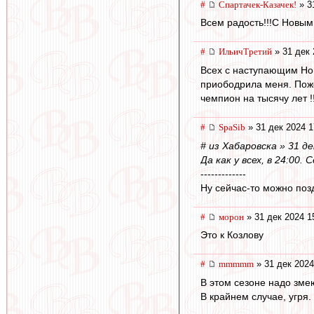
#
Спартачек-Казачек!
» 3
Всем радость!!!С Новым
#
ИльичТpeтий
» 31 дек 
Всех с наступающим Но
приободрила меня. Поже
чемпион на тысячу лет !!
#
SpaSib
» 31 дек 2024 1
# из Хабаровска » 31 де
Да как у всех, в 24:00. 
-------------
Ну сейчас-то можно поз
#
морон
» 31 дек 2024 1
Это к Козлову
#
mmmmm
» 31 дек 2024
В этом сезоне надо змею
В крайнем случае, угря.