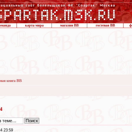
оманда
карта мира
магазин ВВ
гостевая ВВ
ф
вая книга ВВ
24
4 23:59