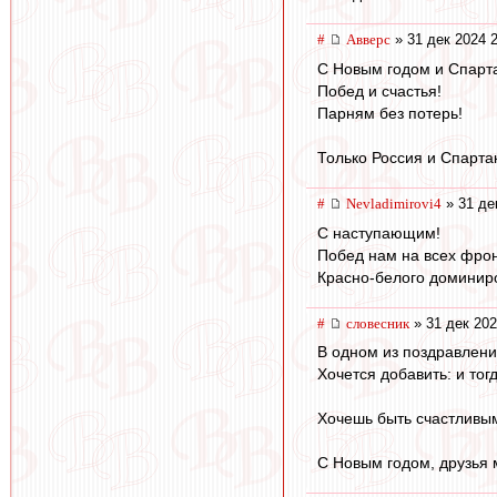
#
Авверс
» 31 дек 2024 
С Новым годом и Спарт
Побед и счастья!
Парням без потерь!
Только Россия и Спартак
#
Nevladimirovi4
» 31 де
С наступающим!
Побед нам на всех фрон
Красно-белого доминиро
#
словесник
» 31 дек 202
В одном из поздравлений
Хочется добавить: и тог
Хочешь быть счастливым
С Новым годом, друзья 