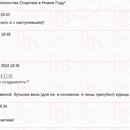
мпионства Спартака в Новом Году!
 19:43
кого и с наступившим)!
 18:48
.
 2024 18:36
24 17:02
о поздравлять!?
еной, бутылка вина (для не, в основном, я лишь пригубил) курица 
8:34
зитива!