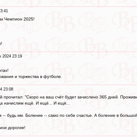
23:41
ак Чемпион 2025!
!
к 2024 23:19
тах!
вания и торжества в футболе.
4 23:08
 прочитал: "Скоро на ваш счёт будет зачислено 365 дней. Проживи
да начислим ещё. И ещё... И ещё...
 -- будь им. Боление -- само по себе счастье. А боление в большо
мои дорогие!