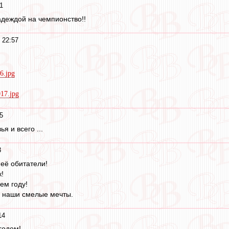
1
деждой на чемпионство!!
 22:57
56.jpg
017.jpg
5
 и всего ...
3
её обитатели!
!
ем году!
м наши смелые мечты.
14
годом!