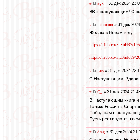
#
agk
» 31 дек 2024 23:0
ВВ с наступающим! С на
#
mmmmm
» 31 дек 2024
Желаю в Новом году
https://i.ibb.co/SsSnbB7/19
https://i.ibb.co/mc0mKb9/2
#
Los
» 31 дек 2024 22:1
С Наступающим! Здоровья
#
Q_
» 31 дек 2024 21:4
В Наступающим книга и 
Только Россия и Спартак
Побед нам в наступающ
Пусть реализуются все
#
dmg
» 31 дек 2024 21:
С наступающим Новым 