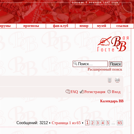
орумы
прогнозы
фан-клуб
юмор
музей
ссылки
Расширенный поиск
FAQ
Регистрация
Вход
Календарь ВВ
1
Сообщений: 3212 •
Страница
1
из
65
•
2
3
4
5
...
65