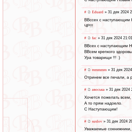
#
Eduard
» 31 дек 2024 2
ВВссех с наступающим Но
ЧР!!!
#
fac
» 31 дек 2024 21:0
ВВсех с наступающим Н
ВВсем крепкого здоровь
Ура товарищи !!! :)
#
mmmmm
» 31 дек 2024
Отринем все печали, а 
#
авоська
» 31 дек 2024 
Хочется пожелать всем, 
А то прям надоело.
С Наступающим!
#
suslov
» 31 дек 2024 2
Уважаемые сокнижники, 