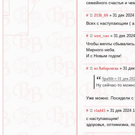
семейного счастья и че
#
ZUB_69
» 31 дек 2024
Всех с наступающим ( а 
#
wert_vao
» 31 дек 2024
Чтобы мечты сбывались
Мирного неба.
И с Новым годом!
#
из Хабаровска
» 31 дек
SpaSib » 31 дек 20
Ну сейчас-то можн
Уже можно. Посидели с ж
#
vlad45
» 31 дек 2024 1
с наступающим!
здоровья, оптимизма, по