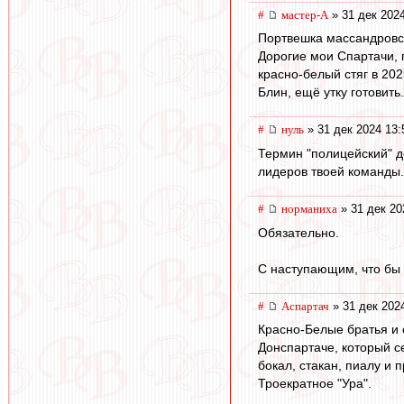
#
мастер-А
» 31 дек 2024
Портвешка массандровск
Дорогие мои Спартачи, 
красно-белый стяг в 202
Блин, ещё утку готовить
#
нуль
» 31 дек 2024 13:
Термин "полицейский" до
лидеров твоей команды.
#
норманиха
» 31 дек 20
Обязательно.
С наступающим, что бы 
#
Аспартач
» 31 дек 202
Красно-Белые братья и 
Донспартаче, который с
бокал, стакан, пиалу и пр
Троекратное "Ура".