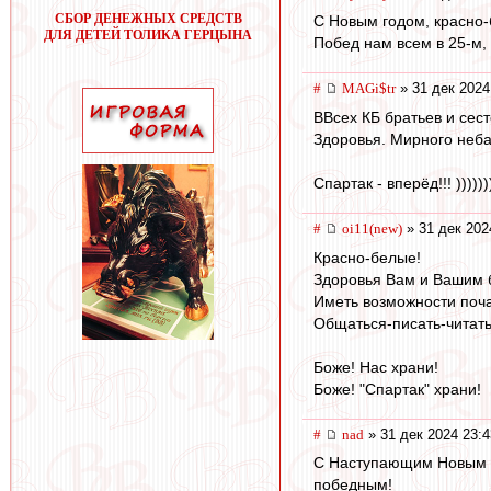
СБОР ДЕНЕЖНЫХ СРЕДСТВ
С Новым годом, красно-
ДЛЯ ДЕТЕЙ ТОЛИКА ГЕРЦЫНА
Побед нам всем в 25-м,
#
MAGi$tr
» 31 дек 2024
ВВсех КБ братьев и сест
Здоровья. Мирного неба 
Спартак - вперёд!!! ))))))
#
oi11(new)
» 31 дек 202
Красно-белые!
Здоровья Вам и Вашим 
Иметь возможности поча
Общаться-писать-читать
Боже! Нас храни!
Боже! "Спартак" храни!
#
nad
» 31 дек 2024 23:4
С Наступающим Новым го
победным!