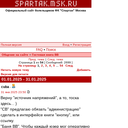
Официальный сайт болельщиков ФК "Спартак" Москва
Полная версия
Вход
•
Регистрация
FAQ
•
Поиск
Общение на сайте
Гостевая книга ВВ
»
Пред. тема
|
След. тема
Страница
1
из
54
[ Сообщений: 2699 ]
На страницу
1
,
2
,
3
,
4
,
5
...
54
След.
Начать новую тему
Добавить
Версия для печати
01.01.2025 - 31.01.2025
cuba
-
31 янв 2025 23:50
Верну "источник напряжений", а то, тоска
здесь... )
"СВ" предлагаю обязать "администрацию"
сделать в интерфейсе книги "кнопку", или
ссылку.
"Баня ВВ". Чтобы каждый юзер мог оперативно