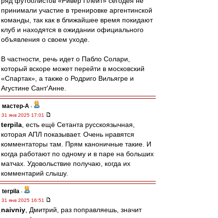
ряд футболистов «Ривер Плейт» сегодея не
принимали участие в тренировке аргентинской
команды, так как в ближайшее время покидают
клуб и находятся в ожидании официального
объявления о своем уходе.
В частности, речь идет о Пабло Солари,
который вскоре может перейти в московский
«Спартак», а также о Родриго Вильягре и
Агустине Сант'Анне.
мастер-А
-
31 янв 2025 17:01
terpila
, есть ещё Сетанта русскоязычная,
которая АПЛ показывает. Очень нравятся
комментаторы там. Прям каноничные такие. И
когда работают по одному и в паре на больших
матчах. Удовольствие получаю, когда их
комментарий слышу.
terpila
-
31 янв 2025 16:51
naivniy
, Дмитрий, раз поправляешь, значит