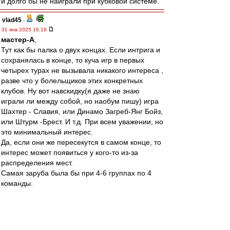
и долго бы не наиграли при кубковой системе.
vlad45
-
31 янв 2025 16:19
мастер-А
,
Тут как бы палка о двух концах. Если интрига и
сохранялась в конце, то куча игр в первых
четырех турах не вызывала никакого интереса ,
разве что у болельщиков этих конкретных
клубов. Ну вот навскидку(я даже не знаю
играли ли между собой, но наобум пишу) игра
Шахтер - Славия, или Динамо Загреб-Янг Бойз,
или Штурм -Брест. И т.д. При всем уважении, но
это минимальный интерес.
Да, если они же пересекутся в самом конце, то
интерес может появиться у кого-то из-за
распределения мест.
Самая заруба была бы при 4-6 группах по 4
команды.
Спектр » 31 янв 2025 15:53
Типа сначала кубковые стадии с вылетом
всего отстоя, а потом, как остается 8 команд
- двухкруговой турнир между ними всеми. И