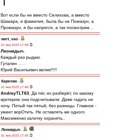
Вот если бы не вместо Селихова, а вместо
Шамара, и фамилия, была бы не Помазун, а
Промазун, я бы напрягся, а так посмотрим....
wert_vao
-
31 янв 2025 17:56
Леонидыч
,
Каждый раз рыдаю.
Гуталин ......
Юрий Васильевич велик!!!!!
Карелин
-
31 янв 2025 17:46
AndreyTLT63
, Да пёс их разберёт, по какому
критерию они подсчитывали. Даже гадать не
хочу. Пятый так пятый, без разницы. Главное -
умеет ворОтить. Не оставлять же одного
Максименко калитку охранять..
Леонидыч
-
31 янв 2025 17:45