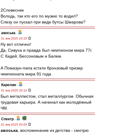
2Словесник
Володь, так кто его по музею то водил?
Слезу он пускал при виде бутсы Шмарова?
авоська
-
31 янв 2025 20:25
Ну вот отлично!
Да, Сивуха и правда был чемпионом мира 77г.
С Хидей, Бессоновым и Балем.
А Помазун-папа кстати бронзовый призер
чемпионата мира 91 года.
Карелин
-
31 янв 2025 20:10
Был металлистом, стал металлургом. Обычная
трудовая карьера. А начинал как молодёжный
ЧМ.
Спектр
-
31 янв 2025 20:05
авоська
, воспоминание из детства - смотрю