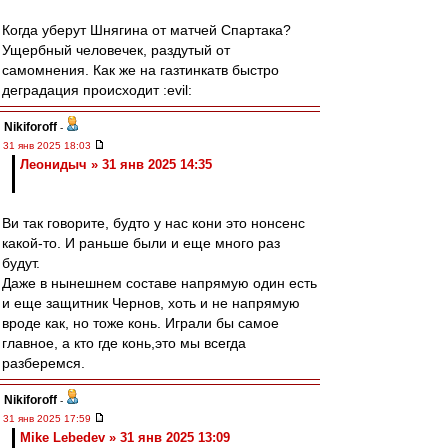
Когда уберут Шнягина от матчей Спартака?
Ущербный человечек, раздутый от
самомнения. Как же на газтинкатв быстро
деградация происходит :evil:
Nikiforoff
-
31 янв 2025 18:03
Леонидыч » 31 янв 2025 14:35
Ви так говорите, будто у нас кони это нонсенс
какой-то. И раньше были и еще много раз
будут.
Даже в нынешнем составе напрямую один есть
и еще защитник Чернов, хоть и не напрямую
вроде как, но тоже конь. Играли бы самое
главное, а кто где конь,это мы всегда
разберемся.
Nikiforoff
-
31 янв 2025 17:59
Mike Lebedev » 31 янв 2025 13:09