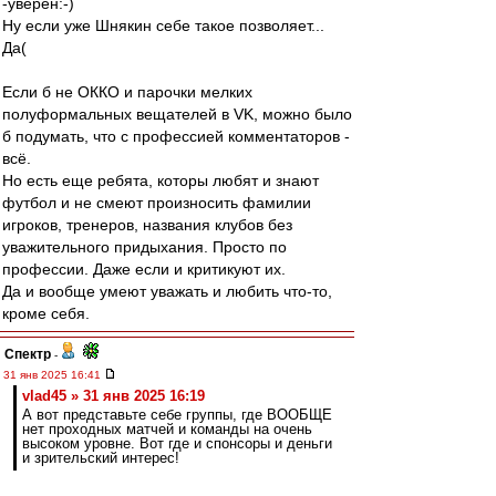
-уверен:-)
Ну если уже Шнякин себе такое позволяет...
Да(
Если б не ОККО и парочки мелких
полуформальных вещателей в VK, можно было
б подумать, что с профессией комментаторов -
всё.
Но есть еще ребята, которы любят и знают
футбол и не смеют произносить фамилии
игроков, тренеров, названия клубов без
уважительного придыхания. Просто по
профессии. Даже если и критикуют их.
Да и вообще умеют уважать и любить что-то,
кроме себя.
Спектр
-
31 янв 2025 16:41
vlad45 » 31 янв 2025 16:19
А вот представьте себе группы, где ВООБЩЕ
нет проходных матчей и команды на очень
высоком уровне. Вот где и спонсоры и деньги
и зрительский интерес!