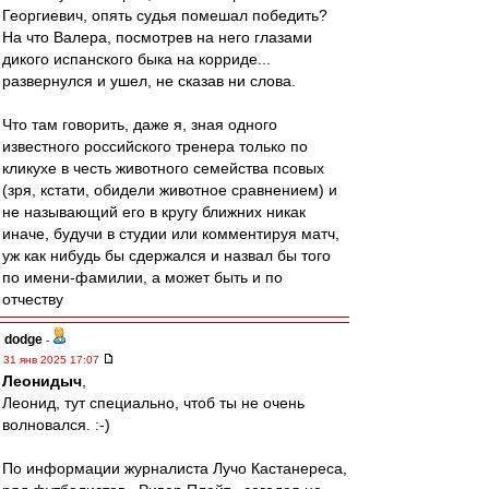
Георгиевич, опять судья помешал победить?
На что Валера, посмотрев на него глазами
дикого испанского быка на корриде...
развернулся и ушел, не сказав ни слова.
Что там говорить, даже я, зная одного
известного российского тренера только по
кликухе в честь животного семейства псовых
(зря, кстати, обидели животное сравнением) и
не называющий его в кругу ближних никак
иначе, будучи в студии или комментируя матч,
уж как нибудь бы сдержался и назвал бы того
по имени-фамилии, а может быть и по
отчеству
dodge
-
31 янв 2025 17:07
Леонидыч
,
Леонид, тут специально, чтоб ты не очень
волновался. :-)
По информации журналиста Лучо Кастанереса,