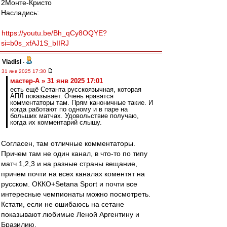
2Монте-Кристо
Насладись:
https://youtu.be/Bh_qCy8OQYE?
si=b0s_xfAJ1S_bIIRJ
Vladisl
-
31 янв 2025 17:30
мастер-А » 31 янв 2025 17:01
есть ещё Сетанта русскоязычная, которая
АПЛ показывает. Очень нравятся
комментаторы там. Прям каноничные такие. И
когда работают по одному и в паре на
больших матчах. Удовольствие получаю,
когда их комментарий слышу.
Согласен, там отличные комментаторы.
Причем там не один канал, в что-то по типу
матч 1,2,3 и на разные страны вещание,
причем почти на всех каналах коментят на
русском. ОККО+Setana Sport и почти все
интересные чемпионаты можно посмотреть.
Кстати, если не ошибаюсь на сетане
показывают любимые Леной Аргентину и
Бразилию.