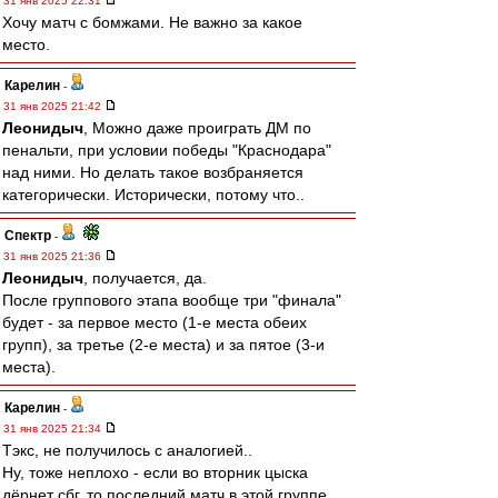
31 янв 2025 22:31
Хочу матч с бомжами. Не важно за какое
место.
Карелин
-
31 янв 2025 21:42
Леонидыч
, Можно даже проиграть ДМ по
пенальти, при условии победы "Краснодара"
над ними. Но делать такое возбраняется
категорически. Исторически, потому что..
Спектр
-
31 янв 2025 21:36
Леонидыч
, получается, да.
После группового этапа вообще три "финала"
будет - за первое место (1-е места обеих
групп), за третье (2-е места) и за пятое (3-и
места).
Карелин
-
31 янв 2025 21:34
Тэкс, не получилось с аналогией..
Ну, тоже неплохо - если во вторник цыска
дёрнет сбг, то последний матч в этой группе