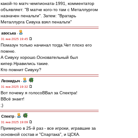
какой-то матч чемпионата-1991, комментатор
объявляет: "В матче кого-то там с Металлургом
назначен пенальти". Затем: "Вратарь
Металлурга Сивуха взял пенальти"
авоська
-
31 янв 2025 19:45
Помазун только начинал тогда.Чет плохо его
помню.
А Сивуху хорошо.Основательный был
кипер.Нравились такие.
Кто помнит Сивуху?
Леонидыч
-
31 янв 2025 19:32
Вот почему я голосоВВал за Спектра!
ВВсё знает!
;)
Спектр
-
31 янв 2025 19:09
Примерно в 25-й раз - все игроки, игравшие за
основной состав и "Спартака", и ЦСКА.