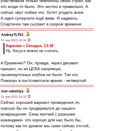
участвовали только чемпионы своих стран, как
это когда-то было. Это честно и правильно. А
сейчас чёрт пойми что. Хотят угодить всем.
А идея суперлиги ещё жива. И надеюсь
Спартачок там сыграет в скором времени.
AndreyTLT63
-
31 янв 2025 16:34
Карелин » Сегодня, 13:18
Ну, Хесуса можно не считать..
А Еременко? Он, правда, через дисквал
пришел, но из ЦСКА напрямую,
промежуточных клубов не было. Так что
Помазун в постсоветское время - четвертый.
tver-udomlya
-
31 янв 2025 16:32
Сейчас хороший вариант проведения лч,
хорошо бы он продержался до нашего
возвращения. Семь матчей с разными
командами- это хорошо для нас было бы,
потому как по уровню мы сами сейчас отстой,