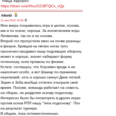
"Улица Херского"
https://dzen.ru/a/XhczOZJBTQCx_vQp
AiltonD
-
31 янв 2025 18:56
Мне вчера понравилась игра в целом, основа,
как и по осени, хороша. За исключением игры
Литвинова, так он и не основа.
Второй гол пропустили явно на почве разницы
в физухе, Кривцов на лёгких ногах тупо
проскочил-продавил нашу подсевшую оборону,
может и хорошо, значит набирают форму
потихоньку, коли провалы по физике.
Кстати, соглашусь, что Хлусевич вроде и не
накосячил особо, а вот Шамар по-прежнему
неуклюжий, хоть и хорошо скинул Дане пяткой.
Зорин и Зоба вообще отлично отыграли своё
время. Похоже, команда работает на совесть
на сборах, не разделяя основу-подоснову.
Интересно было бы посмотреть в других играх
против основ РПЛ нашу "типа подоснову". Пох
на результат турнира.
В общем, пока оптимистичненько.