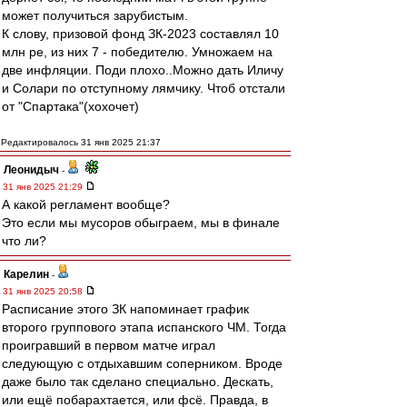
может получиться зарубистым.
К слову, призовой фонд ЗК-2023 составлял 10
млн ре, из них 7 - победителю. Умножаем на
две инфляции. Поди плохо..Можно дать Иличу
и Солари по отступному лямчику. Чтоб отстали
от "Спартака"(хохочет)
Редактировалось 31 янв 2025 21:37
Леонидыч
-
31 янв 2025 21:29
А какой регламент вообще?
Это если мы мусоров обыграем, мы в финале
что ли?
Карелин
-
31 янв 2025 20:58
Расписание этого ЗК напоминает график
второго группового этапа испанского ЧМ. Тогда
проигравший в первом матче играл
следующую с отдыхавшим соперником. Вроде
даже было так сделано специально. Дескать,
или ещё побарахтается, или фсё. Правда, в