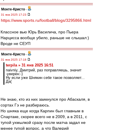
Монте-Кристо
-
31 янв 2025 17:23
https://www.sports.ru/football/blogs/3295866.html
Классное вью Юрь Василича, про Пьера
Нарцисса вообще убило, раньше не слышал:)
Вроде не СЕУП
Монте-Кристо
-
31 янв 2025 17:18
terpila » 31 янв 2025 16:51
naivniy, Дмитрий, раз поправляешь, значит
-уверен:-)
Ну если уже Шнякин себе такое позволяет...
Да(
Не знаю, кто из них заикнулся про Абаскаля, в
сортах Гэ не разбираюсь.
Но шняка еще когда Карпин был главным в
Спартаке, скорее всего не в 2009, а в 2011, с
тупой ухмылкой сразу после матча задал не
менее тупой вопрос, а что Валерий