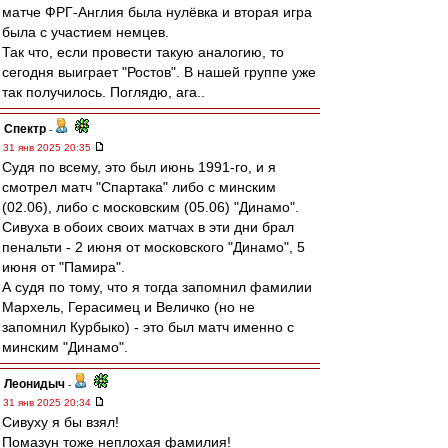
матче ФРГ-Англия была нулёвка и вторая игра
была с участием немцев.
Так что, если провести такую аналогию, то
сегодня выиграет "Ростов". В нашей группе уже
так получилось. Поглядю, ага..
Спектр
-
31 янв 2025 20:35
Судя по всему, это был июнь 1991-го, и я
смотрел матч "Спартака" либо с минским
(02.06), либо с московским (05.06) "Динамо".
Сивуха в обоих своих матчах в эти дни брал
пенальти - 2 июня от московского "Динамо", 5
июня от "Памира".
А судя по тому, что я тогда запомнил фамилии
Мархель, Герасимец и Величко (но не
запомнил Курбыко) - это был матч именно с
минским "Динамо".
Леонидыч
-
31 янв 2025 20:34
Сивуху я бы взял!
Помазун тоже неплохая фамилия!