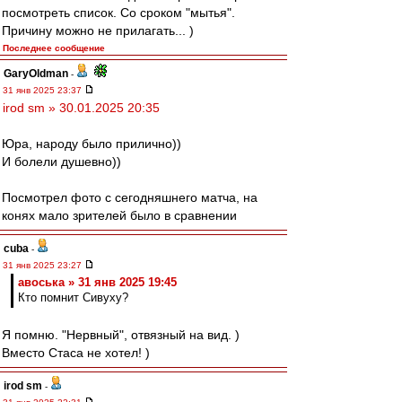
посмотреть список. Со сроком "мытья".
Причину можно не прилагать... )
Последнее сообщение
GaryOldman
-
31 янв 2025 23:37
irod sm » 30.01.2025 20:35
Юра, народу было прилично))
И болели душевно))
Посмотрел фото с сегодняшнего матча, на
конях мало зрителей было в сравнении
cuba
-
31 янв 2025 23:27
авоська » 31 янв 2025 19:45
Кто помнит Сивуху?
Я помню. "Нервный", отвязный на вид. )
Вместо Стаса не хотел! )
irod sm
-