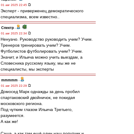
01 авг 2025 22:45
Эксперт - приверженец демократического
специализма, всем известно..
Спектр
-
01 авг 2025 22:34
Ненуачо. Руководство руководить учим? Учим.
Тренеров тренировать учим? Учим.
Футболистов футболировать учим? Учим.
Значит, и Ильича можно учить выездам, а
Словесника русскому языку, мы же не
специалисты, мы эксперты
mmmmm
-
01 авг 2025 22:29
Домосед Марк однажды за день пробил
спартаковский двойничок, не покидая
московского региона.
Под чутким глазом Ильича Третьего,
разумеется.
А как же!
Саша, а как там ещё один наш попутчик и