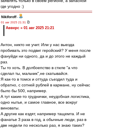
заявлять только в своём регионе, а запасной
где угодно :)
Nikiforoff
-
01 авг 2025 21:31
Авверс » 01 авг 2025 21:21
Антон, никто не учит. Или у нас выезда
пробивать это подвиг геройский? У меня после
фануйди ни одного, да и до этого не каждый
раз.
Ты то хоть. В долбоепство в стиле "а что
сделал ты, мальчик",не скатывайся.
Я как-то в томск и оттуда съездил туда и
обратно, с сотней рублей в кармане, ну сейчас
было бы 500, например.
А тут какие-то груднички, неудобная логистика,
одно нытье, и самое главное, все вокруг
виноваты.
А другие как ездят, например тащемта. И не
фанатье 3 раза в год, а обычные люди, раз в
две недели по несколько раз, я знаю таких?