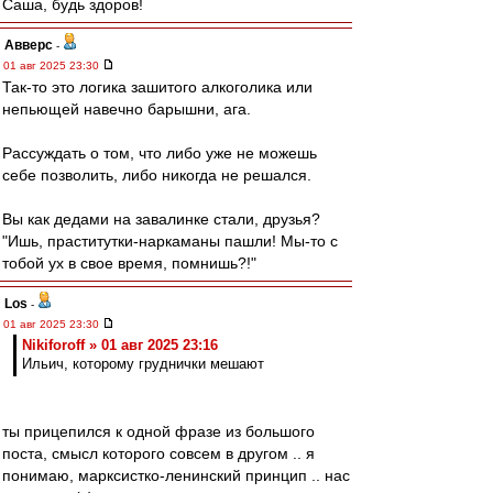
Саша, будь здоров!
Авверс
-
01 авг 2025 23:30
Так-то это логика зашитого алкоголика или
непьющей навечно барышни, ага.
Рассуждать о том, что либо уже не можешь
себе позволить, либо никогда не решался.
Вы как дедами на завалинке стали, друзья?
"Ишь, праститутки-наркаманы пашли! Мы-то с
тобой ух в свое время, помнишь?!"
Los
-
01 авг 2025 23:30
Nikiforoff » 01 авг 2025 23:16
Ильич, которому груднички мешают
ты прицепился к одной фразе из большого
поста, смысл которого совсем в другом .. я
понимаю, марксистко-ленинский принцип .. нас