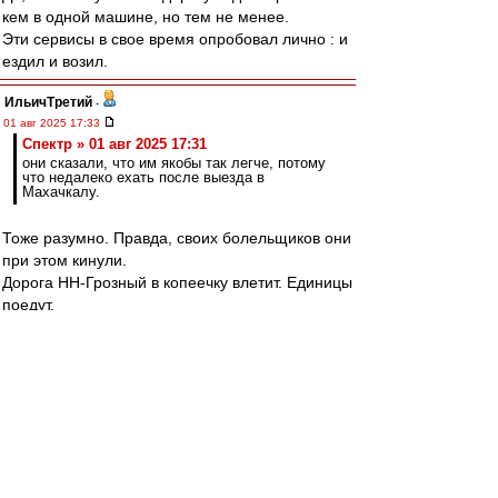
кем в одной машине, но тем не менее.
Эти сервисы в свое время опробовал лично : и
ездил и возил.
ИльичТpeтий
-
01 авг 2025 17:33
Спектр » 01 авг 2025 17:31
они сказали, что им якобы так легче, потому
что недалеко ехать после выезда в
Махачкалу.
Тоже разумно. Правда, своих болельщиков они
при этом кинули.
Дорога НН-Грозный в копеечку влетит. Единицы
поедут.
Спектр
-
01 авг 2025 17:31
ИльичТpeтий
, они сказали, что им якобы так
легче, потому что недалеко ехать после выезда
в Махачкалу.
ИльичТpeтий
-
01 авг 2025 17:15