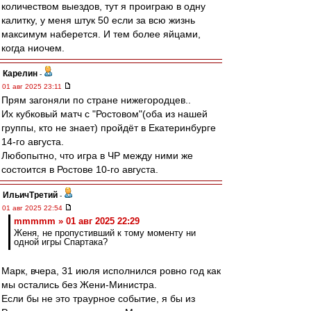
количеством выездов, тут я проиграю в одну
калитку, у меня штук 50 если за всю жизнь
максимум наберется. И тем более яйцами,
когда ниочем.
Карелин
-
01 авг 2025 23:11
Прям загоняли по стране нижегородцев..
Их кубковый матч с "Ростовом"(оба из нашей
группы, кто не знает) пройдёт в Екатеринбурге
14-го августа.
Любопытно, что игра в ЧР между ними же
состоится в Ростове 10-го августа.
ИльичТpeтий
-
01 авг 2025 22:54
mmmmm » 01 авг 2025 22:29
Женя, не пропустивший к тому моменту ни
одной игры Спартака?
Марк, вчера, 31 июля исполнился ровно год как
мы остались без Жени-Министра.
Если бы не это траурное событие, я бы из