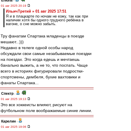
Ehidna
-
01 авг 2025 20:19
ИльичТpeтий » 01 авг 2025 17:51
Я и в плацкарте по ночам не езжу, так как при
наличии хотя бы одного грудного ребёнка в
вагоне, о сне можно забыть.
Тру фанатам Спартака младенцы в поезде
мешают...)))
Недавно в телеге одной особы народ
обсуждали свои самые незабываемые поездки
на поездах. Это когда едешь и мечтаешь
банально выжить, а не то, что поспать. Чаще
всего в историях фигурировали подростки-
спортсмены, дембеля, бухие вахтовики и
фанаты Спартака...
Спектр
-
01 авг 2025 19:13
Это все хоккеисты влияют, рисуют на
футбольном поле воображаемые синие линии.
Карелин
-
01 авг 2025 19:06