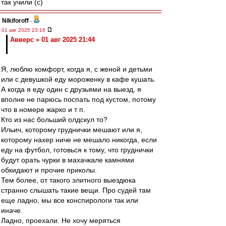
так учили (с)
Nikiforoff
-
01 авг 2025 23:16
Авверс » 01 авг 2025 21:44
Я, люблю комфорт, когда я, с женой и детьми
или с девушкой еду мороженку в кафе кушать.
А когда я еду один с друзьями на выезд, я
вполне не парюсь поспать под кустом, потому
что в номере жарко и т п.
Кто из нас больший олдскул то?
Ильич, которому груднички мешают или я,
которому нахер ниче не мешало никогда, если
еду на футбол, готовься к тому, что груднички
будут орать чурки в махачкале камнями
обкидают и прочие приколы.
Тем более, от такого элитного выездюка
странно слышать такие вещи. Про судей там
еще ладно, мы все конспирологи так или
иначе.
Ладно, проехали. Не хочу меряться