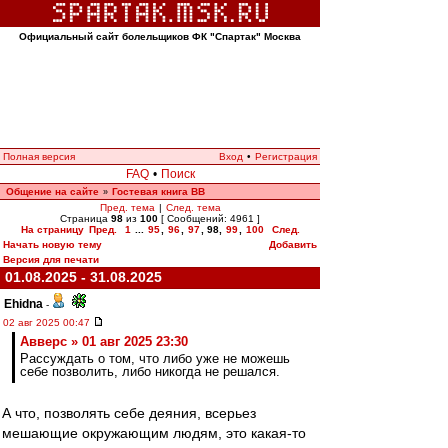
Официальный сайт болельщиков ФК "Спартак" Москва
Полная версия
Вход
•
Регистрация
FAQ
•
Поиск
Общение на сайте
Гостевая книга ВВ
»
Пред. тема
|
След. тема
Страница
98
из
100
[ Сообщений: 4961 ]
На страницу
Пред.
1
...
95
,
96
,
97
,
98
,
99
,
100
След.
Начать новую тему
Добавить
Версия для печати
01.08.2025 - 31.08.2025
Ehidna
-
02 авг 2025 00:47
Авверс » 01 авг 2025 23:30
Рассуждать о том, что либо уже не можешь
себе позволить, либо никогда не решался.
А что, позволять себе деяния, всерьез
мешающие окружающим людям, это какая-то