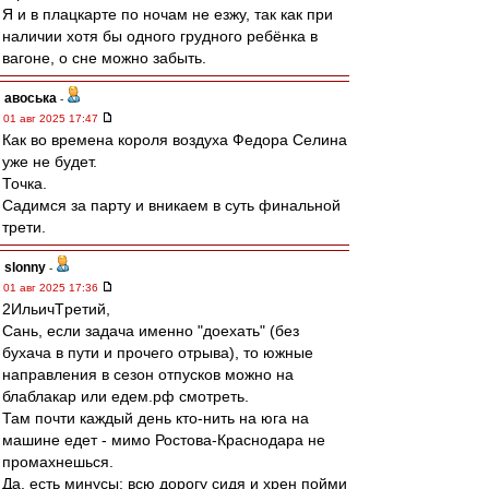
Я и в плацкарте по ночам не езжу, так как при
наличии хотя бы одного грудного ребёнка в
вагоне, о сне можно забыть.
авоська
-
01 авг 2025 17:47
Как во времена короля воздуха Федора Селина
уже не будет.
Точка.
Садимся за парту и вникаем в суть финальной
трети.
slonny
-
01 авг 2025 17:36
2ИльичТpeтий,
Сань, если задача именно "доехать" (без
бухача в пути и прочего отрыва), то южные
направления в сезон отпусков можно на
блаблакар или едем.рф смотреть.
Там почти каждый день кто-нить на юга на
машине едет - мимо Ростова-Краснодара не
промахнешься.
Да, есть минусы: всю дорогу сидя и хрен пойми