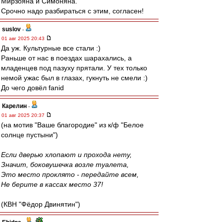
Мирзояна и Симоняна.
Срочно надо разбираться с этим, согласен!
suslov
-
01 авг 2025 20:43
Да уж. Культурные все стали :)
Раньше от нас в поездах шарахались, а
младенцев под пазуху прятали. У тех только
немой ужас был в глазах, гукнуть не смели :)
До чего довёл fanid
Карелин
-
01 авг 2025 20:37
(на мотив "Ваше благородие" из к/ф "Белое
солнце пустыни")
Если дверью хлопают и прохода нету,
Значит, боковушечка возле туалета,
Это место проклято - передайте всем,
Не берите в кассах место 37!
(КВН "Фёдор Двинятин")