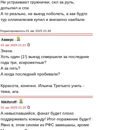
Не устраивают гружнички, сел за руль,
допылил и спи.
А то реально, не выезд поболеть, а как будто
тур оллинклюзив купил и внезапно наебали.
Редактировалось 01 авг 2025 21:36
Авверс
-
01 авг 2025 21:21
Эхехе.
Хоть один (1!) выезд совершили за последние
года три, искрометные?
А за пять?
А когда последний пробивали?
Кррасота, конечно. Ильича Третьего учить -
тема, ага.
Nikiforoff
-
01 авг 2025 21:20
А невыспавшийся, фанат будет плохо
поддерживать команду! Итог-поражение будет!
Явно в, этом синяки из РФС замешаны, кроме