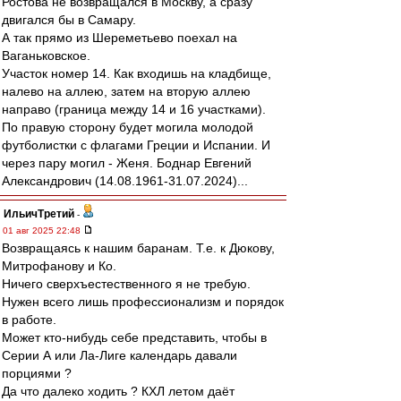
Ростова не возвращался в Москву, а сразу
двигался бы в Самару.
А так прямо из Шереметьево поехал на
Ваганьковское.
Участок номер 14. Как входишь на кладбище,
налево на аллею, затем на вторую аллею
направо (граница между 14 и 16 участками).
По правую сторону будет могила молодой
футболистки с флагами Греции и Испании. И
через пару могил - Женя. Боднар Евгений
Александрович (14.08.1961-31.07.2024)...
ИльичТpeтий
-
01 авг 2025 22:48
Возвращаясь к нашим баранам. Т.е. к Дюкову,
Митрофанову и Ко.
Ничего сверхъестественного я не требую.
Нужен всего лишь профессионализм и порядок
в работе.
Может кто-нибудь себе представить, чтобы в
Серии А или Ла-Лиге календарь давали
порциями ?
Да что далеко ходить ? КХЛ летом даёт