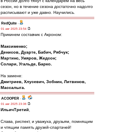
в России долго тянут с календарем на весь
сезон, но в течение сезона достаточно надолго
расписывают и уже давно. Научились.
RedQuite
-
01 авг 2025 23:54
Прикинем составчик с Акроном:
Максименко;
Денисов, Дуарте, Бабич, Рябчук;
Мартинс, Умяров, Жедсон;
Солари, Угальде, Барко.
На замене:
Дмитриев, Хлусевич, Зобнин, Литвинов,
Массалыга.
ACOOPER
-
01 авг 2025 23:36
ИльичТpeтий
,
Слава, риспект, и уважуха, друзьям, помнящим
и чтящим память друзей-спартачей!