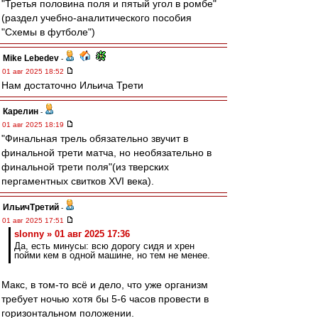
"Третья половина поля и пятый угол в ромбе"
(раздел учебно-аналитического пособия
"Схемы в футболе")
Mike Lebedev
-
01 авг 2025 18:52
Нам достаточно Ильича Трети
Карелин
-
01 авг 2025 18:19
"Финальная трель обязательно звучит в
финальной трети матча, но необязательно в
финальной трети поля"(из тверских
пергаментных свитков XVI века).
ИльичТpeтий
-
01 авг 2025 17:51
slonny » 01 авг 2025 17:36
Да, есть минусы: всю дорогу сидя и хрен
пойми кем в одной машине, но тем не менее.
Макс, в том-то всё и дело, что уже организм
требует ночью хотя бы 5-6 часов провести в
горизонтальном положении.