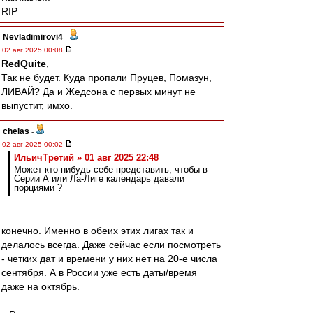
RIP
Nevladimirovi4
-
02 авг 2025 00:08
RedQuite
,
Так не будет. Куда пропали Пруцев, Помазун,
ЛИВАЙ? Да и Жедсона с первых минут не
выпустит, имхо.
chelas
-
02 авг 2025 00:02
ИльичТpeтий » 01 авг 2025 22:48
Может кто-нибудь себе представить, чтобы в
Серии А или Ла-Лиге календарь давали
порциями ?
конечно. Именно в обеих этих лигах так и
делалось всегда. Даже сейчас если посмотреть
- четких дат и времени у них нет на 20-е числа
сентября. А в России уже есть даты/время
даже на октябрь.