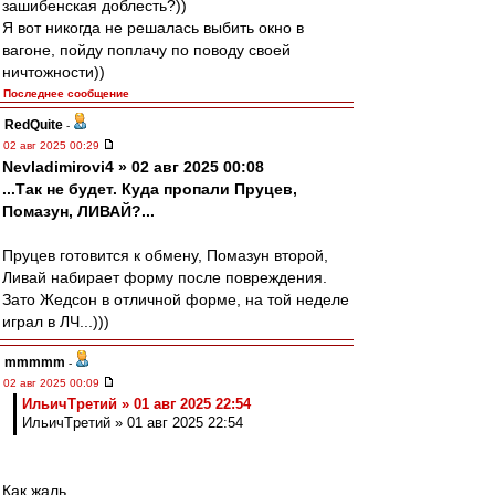
зашибенская доблесть?))
Я вот никогда не решалась выбить окно в
вагоне, пойду поплачу по поводу своей
ничтожности))
Последнее сообщение
RedQuite
-
02 авг 2025 00:29
Nevladimirovi4 » 02 авг 2025 00:08
...Так не будет. Куда пропали Пруцев,
Помазун, ЛИВАЙ?...
Пруцев готовится к обмену, Помазун второй,
Ливай набирает форму после повреждения.
Зато Жедсон в отличной форме, на той неделе
играл в ЛЧ...)))
mmmmm
-
02 авг 2025 00:09
ИльичТpeтий » 01 авг 2025 22:54
ИльичТpeтий » 01 авг 2025 22:54
Как жаль...