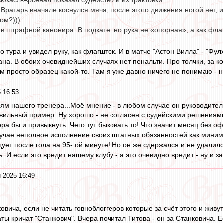
юкасл-Арсенал показал судейство и из трактовки.
Вратарь вначале коснулся мяча, после этого движения ногой нет, и
ом?)))
 в штрафной канонира. В подкате, но рука не «опорная», а как флаг
о тура и увидел руку, как флагшток. И в матче "Астон Вилла" - "Ф
на. В обоих очевиднейших случаях нет пенальти. Про толчки, за кот
м просто образец какой-то. Там я уже давно ничего не понимаю - н
 16:53
ям нашего тренера...Моё мнение - в любом случае он руководитель
вильный пример. Ну хорошо - не согласен с судейскими решениями.
ора бы и привыкнуть. Чего тут быковать то! Что значит месяц без
учае неполное исполнение своих штатных обязанностей как миним
дует после гола на 95- ой минуте! Но он же сдержался и не удалил
. И если это вредит нашему клубу - а это очевидно вредит - ну и 
 2025 16:49
нковича, если не читать говноблоггеров которые за счёт этого и жив
ы кричат "Станкович". Вчера почитал Титова - он за Станковича. Е