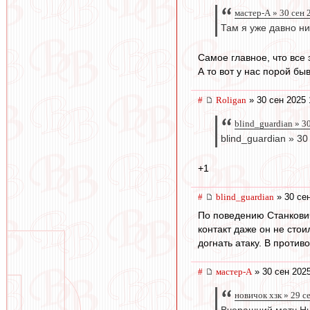
мастер-А » 30 сен 
Там я уже давно ни
Самое главное, что все 
А то вот у нас порой быв
#
Roligan
» 30 сен 2025 
blind_guardian » 3
blind_guardian » 30
+1
#
blind_guardian
» 30 сен
По поведению Станкович
контакт даже он не сто
догнать атаку. В против
#
мастер-А
» 30 сен 2025
новичок хзк » 29 с