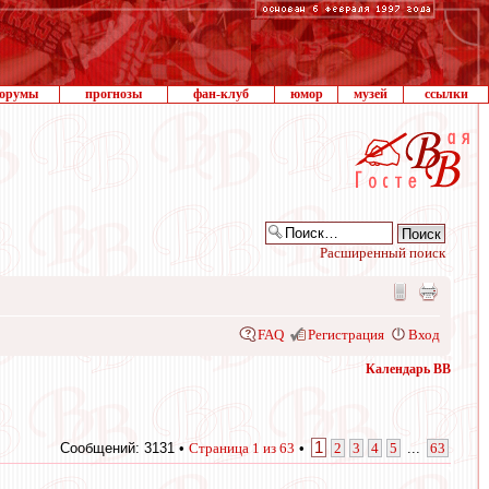
орумы
прогнозы
фан-клуб
юмор
музей
ссылки
Расширенный поиск
FAQ
Регистрация
Вход
Календарь ВВ
1
Сообщений: 3131 •
Страница
1
из
63
•
2
3
4
5
...
63