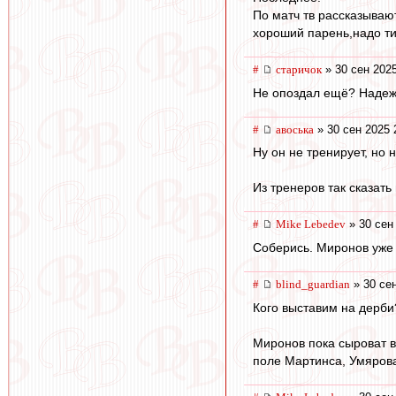
По матч тв рассказывают
хороший парень,надо тип
#
старичок
» 30 сен 2025
Не опоздал ещё? Надежд
#
авоська
» 30 сен 2025 
Ну он не тренирует, но 
Из тренеров так сказать
#
Mike Lebedev
» 30 сен
Соберись. Миронов уже 
#
blind_guardian
» 30 сен
Кого выставим на дерби
Миронов пока сыроват в
поле Мартинса, Умярова