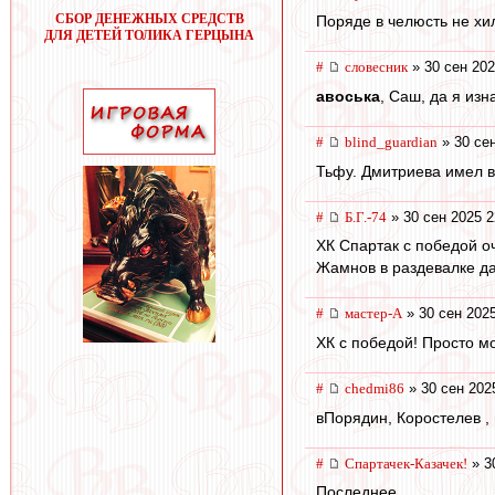
СБОР ДЕНЕЖНЫХ СРЕДСТВ
Поряде в челюсть не хил
ДЛЯ ДЕТЕЙ ТОЛИКА ГЕРЦЫНА
#
словесник
» 30 сен 202
авоська
, Саш, да я изн
#
blind_guardian
» 30 сен
Тьфу. Дмитриева имел в
#
Б.Г.-74
» 30 сен 2025 2
ХК Спартак с победой о
Жамнов в раздевалке д
#
мастер-А
» 30 сен 2025
ХК с победой! Просто м
#
chedmi86
» 30 сен 202
вПорядин, Коростелев , 
#
Спартачек-Казачек!
» 3
Последнее.