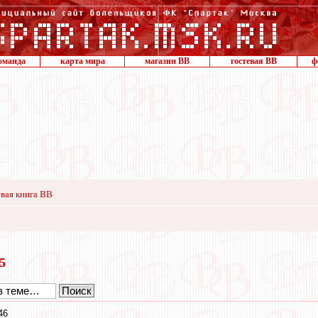
оманда
карта мира
магазин ВВ
гостевая ВВ
ф
вая книга ВВ
25
46