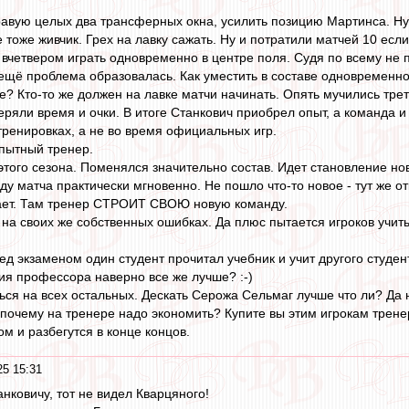
авую целых два трансферных окна, усилить позицию Мартинса. Ну
 тоже живчик. Грех на лавку сажать. Ну и потратили матчей 10 есл
вчетвером играть одновременно в центре поля. Судя по всему не п
и ещё проблема образовалась. Как уместить в составе одновремен
е? Кто-то же должен на лавке матчи начинать. Опять мучились трет
еряли время и очки. В итоге Станкович приобрел опыт, а команда 
 тренировках, а не во время официальных игр.
опытный тренер.
 этого сезона. Поменялся значительно состав. Идет становление но
ду матча практически мгновенно. Не пошло что-то новое - тут же о
рает. Там тренер СТРОИТ СВОЮ новую команду.
 на своих же собственных ошибках. Да плюс пытается игроков учить 
ред экзаменом один студент прочитал учебник и учит другого студен
ния профессора наверно все же лучше? :-)
ься на всех остальных. Дескать Серожа Сельмаг лучше что ли? Да н
ак почему на тренере надо экономить? Купите вы этим игрокам тренер
ом и разбегутся в конце концов.
25 15:31
анковичу, тот не видел Кварцяного!