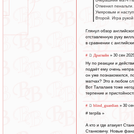
Вчерашний матч Нь
Отменил пенальти. 
Умяровым и наступ
Второй. Игра рукой
Глянул обзор английског
отставленную руку вилла
в сравнении с английски
#
Драглайн
» 30 сен 2025
Ну по реакции и действи
подаёт ему очень непра
он уже познакомился, п
матчах? Это в любом сл
Вот Талалаев тоже него
терпение и пристойность
#
blind_guardian
» 30 сен
# terpila »
А кто и где атакует Ста
Станковичу. Новые фанат