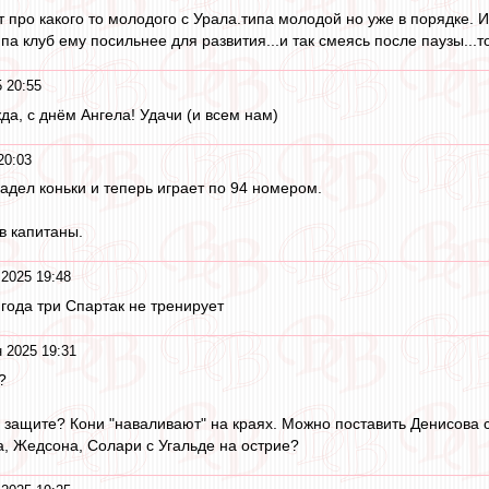
 про какого то молодого с Урала.типа молодой но уже в порядке. 
а клуб ему посильнее для развития...и так смеясь после паузы...то
 20:55
а, с днём Ангела! Удачи (и всем нам)
20:03
надел коньки и теперь играет по 94 номером.
 в капитаны.
 2025 19:48
года три Спартак не тренирует
 2025 19:31
?
 защите? Кони "наваливают" на краях. Можно поставить Денисова с
, Жедсона, Cолари с Угальде на острие?