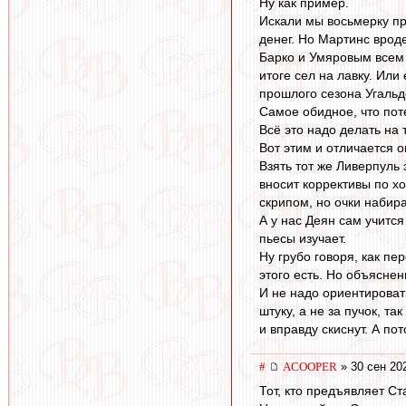
Ну как пример.
Искали мы восьмерку пр
денег. Но Мартинс вроде
Барко и Умяровым всем 
итоге сел на лавку. Ил
прошлого сезона Угальд
Самое обидное, что пот
Всё это надо делать на
Вот этим и отличается 
Взять тот же Ливерпуль
вносит коррективы по хо
скрипом, но очки наби
А у нас Деян сам учится
пьесы изучает.
Ну грубо говоря, как пе
этого есть. Но объясне
И не надо ориентироват
штуку, а не за пучок, т
и вправду скиснут. А пот
#
ACOOPER
» 30 сен 20
Тот, кто предъявляет Ст