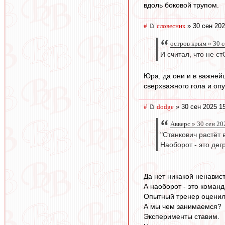
вдоль боковой трупом.
#
словесник
» 30 сен 202
остров крым » 30 с
И считал, что не 
Юра, да они и в важней
сверхважного гола и опу
#
dodge
» 30 сен 2025 1
Авверс » 30 сен 20
"Станкович растёт 
Наоборот - это дег
Да нет никакой ненавист
А наоборот - это команд
Опытный тренер оценил 
А мы чем занимаемся?
Эксперименты ставим.