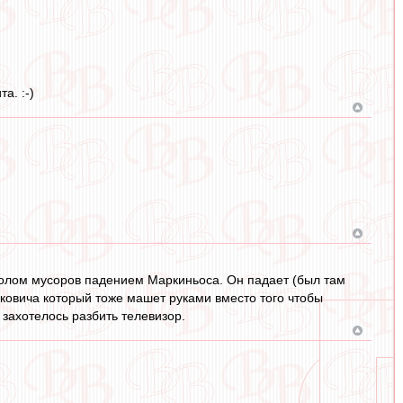
а. :-)
голом мусоров падением Маркиньоса. Он падает (был там
нковича который тоже машет руками вместо того чтобы
а захотелось разбить телевизор.