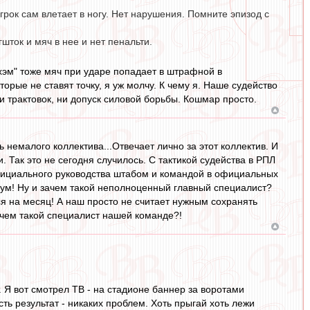
грок сам влетает в ногу. Нет нарушения. Помните эпизод с
шток и мяч в нее и нет пенальти.
улхэм" тоже мяч при ударе попадает в штрафной в
орые не ставят точку, я уж молчу. К чему я. Наше судейство
и трактовок, ни допуск силовой борьбы. Кошмар просто.
 немалого коллектива...Отвечает лично за этот коллектив. И
 Так это не сегодня случилось. С тактикой судейства в РПЛ
 официального руководства штабом и командой в официальных
ум! Ну и зачем такой неполноценный главный специалист?
ся на месяц! А наш просто не считает нужным сохранять
зачем такой специалист нашей команде?!
ут. Я вот смотрел ТВ - на стадионе баннер за воротами
сть результат - никаких проблем. Хоть прыгай хоть лежи