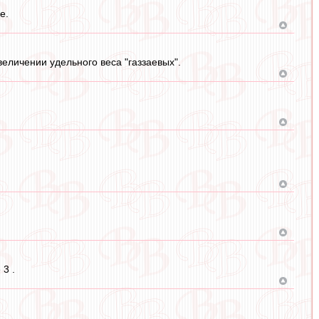
е.
величении удельного веса "газзаевых".
3 .