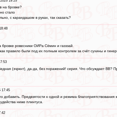
 2025 19:25
ев на бровке?
сно стало
льно, с карандашом в руках, так сказать?
18:48
а бровке ровесники ОИРа Сёмин и газззай.
 как правило были под их полным контролем за счёт сухины и гинер
17:53
бедная (зчркнт), да-да, без поражений! серия. Что обсуждает ВВ? 
 17:45
это добавить. Предвзятости к одной и режима благоприятствования к 
удейства ниже плинтуса.
7:42