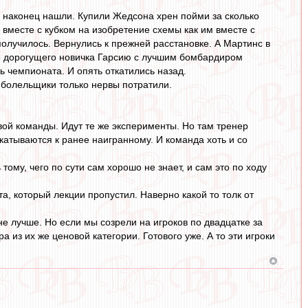
 наконец нашли. Купили Жедсона хрен пойми за сколько
и вместе с кубком на изобретение схемы как им вместе с
олучилось. Вернулись к прежней расстановке. А Мартинс в
но дорогущего новичка Гарсию с лучшим бомбардиром
ь чемпионата. И опять откатились назад.
и болельщики только нервы потратили.
вой команды. Идут те же эксперименты. Но там тренер
ткатываются к ранее наигранному. И команда хоть и со
тому, чего по сути сам хорошо не знает, и сам это по ходу
та, который лекции пропустил. Наверно какой то толк от
е лучше. Но если мы созрели на игроков по двадцатке за
а из их же ценовой категории. Готового уже. А то эти игроки