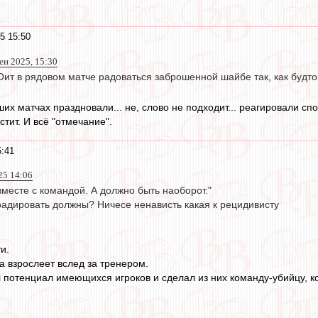
5 15:50
ен 2025, 15:30
стОит в рядовом матче радоваться заброшенной шайбе так, как буд
ших матчах праздновали... не, слово не подходит... реагировали 
стит. И всё "отмечание".
5:41
25 14:06
вместе с командой. А должно быть наоборот."
радировать должны? Ничесе ненависть какая к рецидивисту
и.
а взрослеет вслед за тренером.
потенциал имеющихся игроков и сделал из них команду-убийцу, 