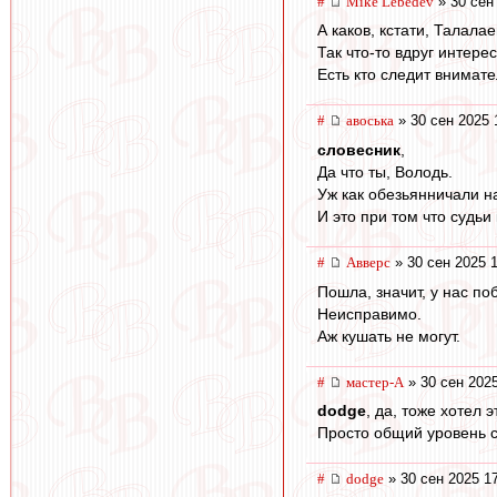
#
Mike Lebedev
» 30 сен
А каков, кстати, Талала
Так что-то вдруг интере
Есть кто следит внимате
#
авоська
» 30 сен 2025 
словесник
,
Да что ты, Володь.
Уж как обезьянничали н
И это при том что судьи
#
Авверс
» 30 сен 2025 
Пошла, значит, у нас по
Неисправимо.
Аж кушать не могут.
#
мастер-А
» 30 сен 2025
dodge
, да, тоже хотел 
Просто общий уровень с
#
dodge
» 30 сен 2025 1