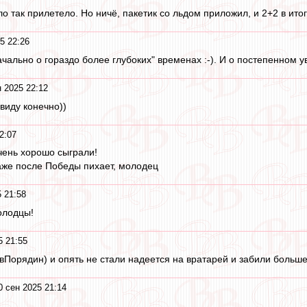
о так прилетело. Но ничё, пакетик со льдом приложил, и 2+2 в итог
5 22:26
ачально о гораздо более глубоких" временах :-). И о постепенном у
 2025 22:12
виду конечно))
2:07
чень хорошо сыграли!
аже после Победы пихает, молодец
 21:58
олодцы!
5 21:55
вПорядин) и опять не стали надеется на вратарей и забили больше 
0 сен 2025 21:14