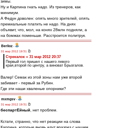
зимы.
Ну и Карпина гнать надо. Из тренеров, как
минимум.
А Федун доволен: опять много зрителей, опять
премиальные платить не надо. На днях
объявит, что, мол, на конях 28млн подняли, а
на бомжах поменьше. Расстроится политрук.
Berlioz
-
31 мар 2012 19:51
Стрекалок » 31 мар 2012 20:37
Первый гол пришел с нашего левого
края,второй по центру, а виноват Брызгалов.
Валер! Семак из этой зоны нам уже второй
забивает - первый за Рубин.
Где эти наши хваленые опорники?
mxmgsv
-
31 мар 2012 19:51
беспартЕйный
, нет проблем.
Кстати, странно, что нет реакции на слова
Карпина, которые вновь идут вразрез с нашим