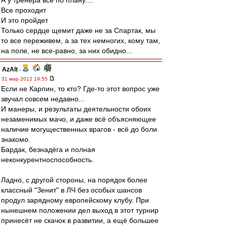
А у тренера все по плану....
Все проходит
И это пройдет
Только сердце щемит даже не за Спартак, мы
то все переживем, а за тех немногих, кому там,
на поле, не все-равно, за них обидно...
AzAlt
-
31 мар 2012 19:55
Если не Карпин, то кто? Где-то этот вопрос уже
звучал совсем недавно...
И манеры, и результаты деятельности обоих
незаменимых мачо, и даже всё объясняющее
наличие могущественных врагов - всё до боли
знакомо.
Бардак, безнадёга и полная
неконкурентноспособность.
Ладно, с другой стороны, на порядок более
классный "Зенит" в ЛЧ без особых шансов
продул зарядному европейскому клубу. При
нынешнем положении дел выход в этот турнир
принесёт не скачок в развитии, а ещё большее