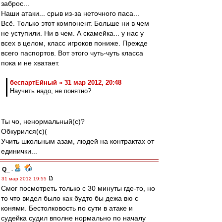
заброс...
Наши атаки... срыв из-за неточного паса...
Всё. Только этот компонент. Больше ни в чем
не уступили. Ни в чем. А скамейка... у нас у
всех в целом, класс игроков пониже. Прежде
всего паспортов. Вот этого чуть-чуть класса
пока и не хватает.
беспартЕйный » 31 мар 2012, 20:48
Научить надо, не понятно?
Ты чо, ненормальный(с)?
Обкурился(с)(
Учить школьным азам, людей на контрактах от
единички...
Q_
-
31 мар 2012 19:55
Смог посмотреть только с 30 минуты где-то, но
то что видел было как будто бы дежа вю с
конями. Бестолковость по сути в атаке и
судейка судил вполне нормально по началу