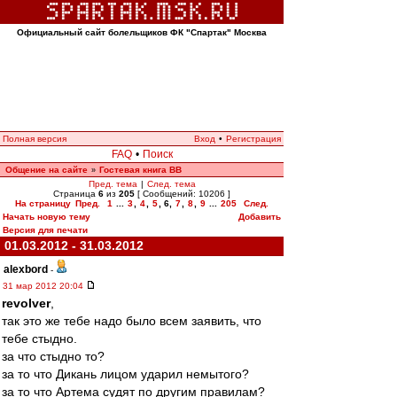
Официальный сайт болельщиков ФК "Спартак" Москва
Полная версия
Вход
•
Регистрация
FAQ
•
Поиск
Общение на сайте
Гостевая книга ВВ
»
Пред. тема
|
След. тема
Страница
6
из
205
[ Сообщений: 10206 ]
На страницу
Пред.
1
...
3
,
4
,
5
,
6
,
7
,
8
,
9
...
205
След.
Начать новую тему
Добавить
Версия для печати
01.03.2012 - 31.03.2012
alexbord
-
31 мар 2012 20:04
revolver
,
так это же тебе надо было всем заявить, что
тебе стыдно.
за что стыдно то?
за то что Дикань лицом ударил немытого?
за то что Артема судят по другим правилам?