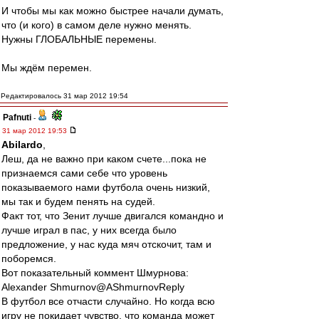
И чтобы мы как можно быстрее начали думать,
что (и кого) в самом деле нужно менять.
Нужны ГЛОБАЛЬНЫЕ перемены.
Мы ждём перемен.
Редактировалось 31 мар 2012 19:54
Pafnuti
-
31 мар 2012 19:53
Abilardo
,
Леш, да не важно при каком счете...пока не
признаемся сами себе что уровень
показываемого нами футбола очень низкий,
мы так и будем пенять на судей.
Факт тот, что Зенит лучше двигался командно и
лучше играл в пас, у них всегда было
предложение, у нас куда мяч отскочит, там и
поборемся.
Вот показательный коммент Шмурнова:
Alexander Shmurnov‏@AShmurnovReply
В футбол все отчасти случайно. Но когда всю
игру не покидает чувство, что команда может