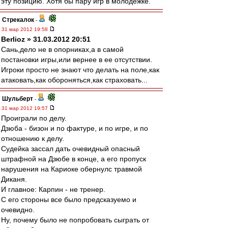
эту позицию. Хотя бы пару игр в молодежке.
Стрекалок
-
31 мар 2012 19:58
Berlioz » 31.03.2012 20:51
Сань,дело не в опорниках,а в самой
постановки игры,или вернее в ее отсутствии.
Игроки просто не знают что делать на поле,как
атаковать,как обороняться,как страховать...
Шульберт
-
31 мар 2012 19:57
Проиграли по делу.
Дзюба - бизон и по фактуре, и по игре, и по
отношению к делу.
Судейка зассал дать очевидный опасный
штрафной на Дзюбе в конце, а его пропуск
нарушения на Кариоке обернулс травмой
Диканя.
И главное: Карпин - не тренер.
С его стороны все было предсказуемо и
очевидно.
Ну, почему было не попробовать сыграть от