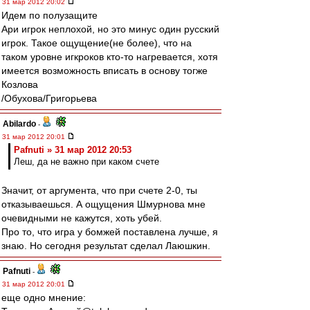
31 мар 2012 20:02
Идем по полузащите
Ари игрок неплохой, но это минус один русский
игрок. Такое ощущение(не более), что на
таком уровне игкроков кто-то нагревается, хотя
имеется возможность вписать в основу тогже
Козлова
/Обухова/Григорьева
Abilardo
-
31 мар 2012 20:01
Pafnuti » 31 мар 2012 20:53
Леш, да не важно при каком счете
Значит, от аргумента, что при счете 2-0, ты
отказываешься. А ощущения Шмурнова мне
очевидными не кажутся, хоть убей.
Про то, что игра у бомжей поставлена лучше, я
знаю. Но сегодня результат сделал Лаюшкин.
Pafnuti
-
31 мар 2012 20:01
еще одно мнение: