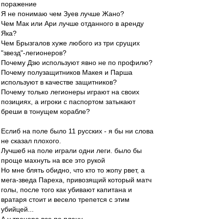
поражение
Я не понимаю чем Зуев лучше Жано?
Чем Мак или Ари лучше отданного в аренду
Яка?
Чем Брызгалов хуже любого из три срущих
"звезд"-легионеров?
Почему Дзю используют явно не по профилю?
Почему полузащитников Макея и Парша
используют в качестве защитников?
Почему только легионеры играют на своих
позициях, а игроки с паспортом затыкают
бреши в тонущем корабле?
Еслиб на поле было 11 русских - я бы ни слова
не сказал плохого.
Лучшеб на поле играли одни леги. было бы
проще махнуть на все это рукой
Но мне блять обидно, что кто то жопу рвет, а
мега-зведа Пареха, привозящий который матч
голы, после того как убивают капитана и
вратаря стоит и весело трепется с этим
убийцей...