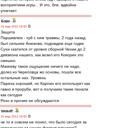
восприятием игры... И это, бля, вдвойне
угнетает.
Борн
-
31 мар 2012 19:50
Защита
Паршивлюк - хуй с ним травмы, 2 года назад
был сильнее Анюкова, подождем еще годик
Сухи скатился от уровня сборной Чехии до 2
дивзиона нашего, как возил его Кокорин это
смешно
Макееву такое ощущение ничего не надо,
долез из Череповца жо основы, пошли все
остальные нах. Уровень
Пареха хороший, но Карпин его использует как
гавно в проруби, вот и получаем такие пенали
как сегодня
Рохо и прочие не обсуждаются
timkoff
-
31 мар 2012 19:50
че то я совсем не понял, что было сегодня за
исполнение от наших физкультурников?