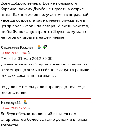
Всем доброго вечера! Вот не понимаю я
Карпина, почему Дзюба не играет на острие
атаки. Как только он получает мяч в штрафной
- всегда острота, а как начинает опускаться в
центр поля - фол или потеря. И очень хочется,
чтобы Жано чаще играл, от Зеува толку мало,
не готов он играть в нашем чемпе.
Спартачек-Казачек!
-
31 мар 2012 19:54
# Ansfil » 31 мар 2012 20:30
у меня тоже есть Спартак.только его гномят со
всех сторон,а хозяин всё это сглатует.а раньше
эти суки сосали не нагинаясь.
но дело не в этом.дело в тренере,а точнее ,в
его отсутствие
Nemanya81
-
31 мар 2012 19:53
Де Зеув абсолютно лишний в нынешнем
Спартаке,тем более за такие деньги и в таком
возрасте!