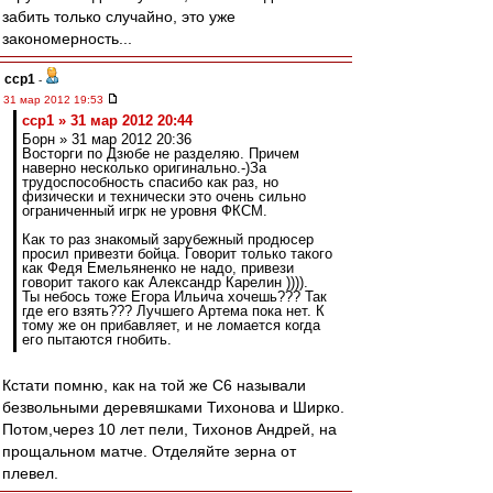
забить только случайно, это уже
закономерность...
ccp1
-
31 мар 2012 19:53
ccp1 » 31 мар 2012 20:44
Борн » 31 мар 2012 20:36
Восторги по Дзюбе не разделяю. Причем
наверно несколько оригинально.-)За
трудоспособность спасибо как раз, но
физически и технически это очень сильно
ограниченный игрк не уровня ФКСМ.
Как то раз знакомый зарубежный продюсер
просил привезти бойца. Говорит только такого
как Федя Емельяненко не надо, привези
говорит такого как Александр Карелин )))).
Ты небось тоже Егора Ильича хочешь??? Так
где его взять??? Лучшего Артема пока нет. К
тому же он прибавляет, и не ломается когда
его пытаются гнобить.
Кстати помню, как на той же С6 называли
безвольными деревяшками Тихонова и Ширко.
Потом,через 10 лет пели, Тихонов Андрей, на
прощальном матче. Отделяйте зерна от
плевел.