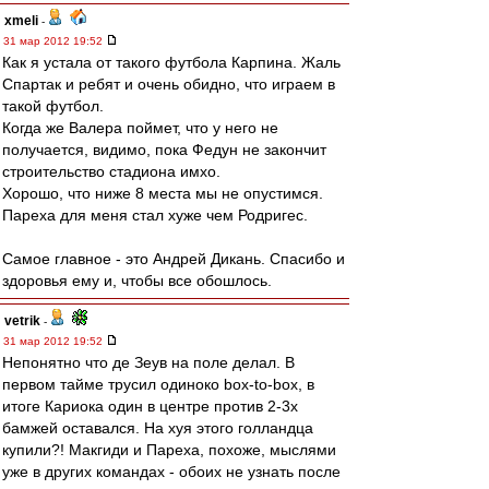
xmeli
-
31 мар 2012 19:52
Как я устала от такого футбола Карпина. Жаль
Спартак и ребят и очень обидно, что играем в
такой футбол.
Когда же Валера поймет, что у него не
получается, видимо, пока Федун не закончит
строительство стадиона имхо.
Хорошо, что ниже 8 места мы не опустимся.
Пареха для меня стал хуже чем Родригес.
Самое главное - это Андрей Дикань. Спасибо и
здоровья ему и, чтобы все обошлось.
vetrik
-
31 мар 2012 19:52
Непонятно что де Зеув на поле делал. В
первом тайме трусил одиноко box-to-box, в
итоге Кариока один в центре против 2-3х
бамжей оставался. На хуя этого голландца
купили?! Макгиди и Пареха, похоже, мыслями
уже в других командах - обоих не узнать после