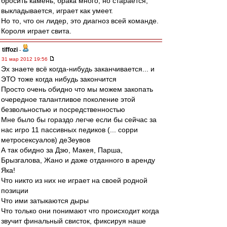
бросить камень, брака много, но старается,
выкладывается, играет как умеет.
Но то, что он лидер, это диагноз всей команде.
Короля играет свита.
tiffozi
-
31 мар 2012 19:56
Эх знаете всё когда-нибудь заканчивается... и
ЭТО тоже когда нибудь закончится
Просто очень обидно что мы можем закопать
очередное талантливое поколение этой
безвольностью и посредственностью
Мне было бы гораздо легче если бы сейчас за
нас игро 11 пассивных педиков (... сорри
метросексуалов) деЗеувов
А так обидно за Дзю, Макея, Парша,
Брызгалова, Жано и даже отданного в аренду
Яка!
Что никто из них не играет на своей родной
позиции
Что ими затыкаются дыры
Что только они понимают что происходит когда
звучит финальный свисток, фиксируя наше