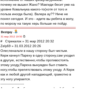
почему не вышел Жано? Макгиди бесит уже на
уровне Ковальчука какого-то(хотя от того и
польза иногда была). Валера ау?? Ниче не
понял сегодня. И это - идите вы ребята в жопу,
по морозу на такую херь больше не пойду.
Bestguy
-
31 мар 2012 19:50
# Стрекалок » 31 мар 2012 20:32
Zely69 » 31.03.2012 20:26
Олег,пенальти в нашу сторону был чистым.
Керж качнул Пареху в одну сторону,сам уходил
в другую, естественно,чтобы противостоять
этому уходу,Пареха вынужден был ставить
ногу,чтобы препятствовать этому уходу. А Керж
как и любой другой нападающий, грамотно в
эту ногу упирается.
--------------------
А если бы Дзюба так упал втштрафной бомжей,
дали бы пенальти? Нет. А особо "объективные"
болельщики здесь бы написали, что Артему
"нужно доигрывать эпизод до конца, а не