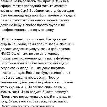
раньше не было чтобы так против Зенита в
эфире. Может последний матч комментит
звёздно-голубых? Вообщем свистулёк сегодня
был меганеадекват причём я мелкие эпизоды с
разной трактовкой на одно и то же в расчёт
даже не беру. Свистел просто грубо и не
профессионально в одну сторону.
НО игра наша просто гавно. Нас даже так
судить не нужно, сами проигрываем. Лаюшкин
делает медвежью услугу своим дебилизмом
ИМХО болотным, но это зато хорошо
показывает положение дел у нас в футболе.
Болотные показали кто они есть, посадили
везде своих людей и .. им даже покупать
никого не надо. Все и так будут свистеть так
чтобы остаться в профессии. Просто
менталитет у нас такой выработался .. лизать
жопу сильным. ОНи сейчас сильнее им и
зализывают. И это радует! Знаете почему?
Потому что потом когда сильный спотыкается,
то добивают его как раз свои, те кто лизал.
Стоит чуть пошатнуться режиму и ..