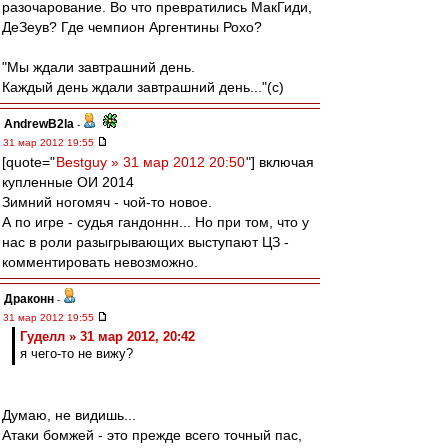
разочарование. Во что превратились МакГиди,
ДеЗеув? Где чемпион Аргентины Рохо?
"Мы ждали завтрашний день.
Каждый день ждали завтрашний день..."(с)
AndrewB2la
-
31 мар 2012 19:55
[quote="
Bestguy » 31 мар 2012 20:50
"] включая
купленные ОИ 2014
Зимний ногомяч - чой-то новое.
А по игре - судья гандоннн... Но при том, что у
нас в роли разыгрывающих выступают ЦЗ -
комментировать невозможно.
Драконн
-
31 мар 2012 19:55
Гуделл » 31 мар 2012, 20:42
я чего-то не вижу?
Думаю, не видишь...
Атаки бомжей - это прежде всего точный пас,