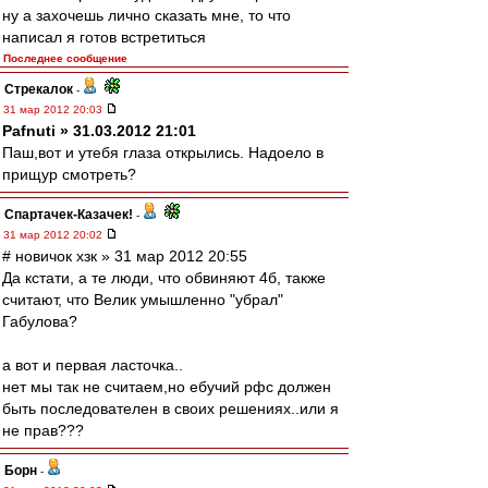
ну а захочешь лично сказать мне, то что
написал я готов встретиться
Последнее сообщение
Стрекалок
-
31 мар 2012 20:03
Pafnuti » 31.03.2012 21:01
Паш,вот и утебя глаза открылись. Надоело в
прищур смотреть?
Спартачек-Казачек!
-
31 мар 2012 20:02
# новичок хзк » 31 мар 2012 20:55
Да кстати, а те люди, что обвиняют 4б, также
считают, что Велик умышленно "убрал"
Габулова?
а вот и первая ласточка..
нет мы так не считаем,но ебучий рфс должен
быть последователен в своих решениях..или я
не прав???
Борн
-