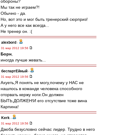
обороны?
Мы так не играем?!
Обычно - да.
Но, вот это и мог быть тренерский сюрприз!
А у него все как всегда...
Не тренер он. :(
alexbord
-
31 мар 2012 19:56
Борн
,
иногда лучше жевать...
беспартЕйный
-
31 мар 2012 19:56
Ахуеть,Я понять не могу,почему у НАС не
нашлось в команде человека способного
оторвать кержу ноги.Он должен
БЫТЬ,ДОЛЖЕН!И его отсутствие тоже вина
Карпина!
Kerk
-
31 мар 2012 19:56
Дзюба безусловно сейчас лидер. Трудно в него