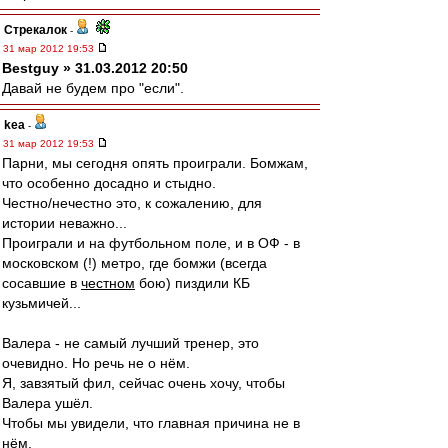
Стрекалок
-
31 мар 2012 19:53
Bestguy » 31.03.2012 20:50
Давай не будем про "если".
kea
-
31 мар 2012 19:53
Парни, мы сегодня опять проиграли. Бомжам,
что особенно досадно и стыдно.
Честно/нечестно это, к сожалению, для
истории неважно...
Проиграли и на футбольном поле, и в ОФ - в
московском (!) метро, где бомжи (всегда
сосавшие в
честном
бою) пиздили КБ
кузьмичей...
Валера - не самый лучший тренер, это
очевидно. Но речь не о нём.
Я, завзятый фил, сейчас очень хочу, чтобы
Валера ушёл.
Чтобы мы увидели, что главная причина не в
нём.