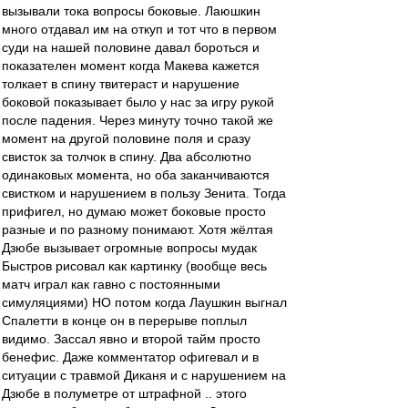
вызывали тока вопросы боковые. Лаюшкин
много отдавал им на откуп и тот что в первом
суди на нашей половине давал бороться и
показателен момент когда Макева кажется
толкает в спину твитераст и нарушение
боковой показывает было у нас за игру рукой
после падения. Через минуту точно такой же
момент на другой половине поля и сразу
свисток за толчок в спину. Два абсолютно
одинаковых момента, но оба заканчиваются
свистком и нарушением в пользу Зенита. Тогда
прифигел, но думаю может боковые просто
разные и по разному понимают. Хотя жёлтая
Дзюбе вызывает огромные вопросы мудак
Быстров рисовал как картинку (вообще весь
матч играл как гавно с постоянными
симуляциями) НО потом когда Лаушкин выгнал
Спалетти в конце он в перерыве поплыл
видимо. Зассал явно и второй тайм просто
бенефис. Даже комментатор офигевал и в
ситуации с травмой Диканя и с нарушением на
Дзюбе в полуметре от штрафной .. этого