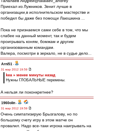
Талалаев Андрей‏@talalaev_andrey
Приехал из Лужников. Зенит лучше в
организации,в исполнительском мастерстве и
победил бы даже без помощи Лаюшкина ...
Пока не признаемся сами себе в том, что мы
слабее на данный момент, так и будем
проигрывать коням, бомжам и другим
организованным командам.
Валера, посмотри в зеркало, не в судье дело...
Arni51
-
31 мар 2012 19:59
kea » менее минуты назад
Нужны ГЛОБАЛЬНЫЕ перемены.
А нельзя ли поконкретнее?
1960olin
-
31 мар 2012 19:59
Очень симпатизирую Брызгалову, но по
большому счету игру в этом матче он
провалил. Надо все-таки игрока наигрывать на