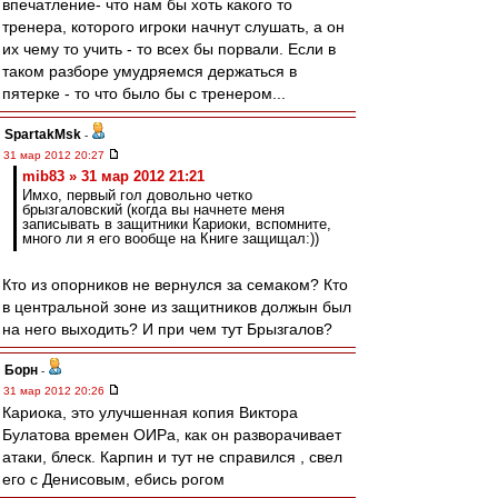
впечатление- что нам бы хоть какого то
тренера, которого игроки начнут слушать, а он
их чему то учить - то всех бы порвали. Если в
таком разборе умудряемся держаться в
пятерке - то что было бы с тренером...
SpartakMsk
-
31 мар 2012 20:27
mib83 » 31 мар 2012 21:21
Имхо, первый гол довольно четко
брызгаловский (когда вы начнете меня
записывать в защитники Кариоки, вспомните,
много ли я его вообще на Книге защищал:))
Кто из опорников не вернулся за семаком? Кто
в центральной зоне из защитников должын был
на него выходить? И при чем тут Брызгалов?
Борн
-
31 мар 2012 20:26
Кариока, это улучшенная копия Виктора
Булатова времен ОИРа, как он разворачивает
атаки, блеск. Карпин и тут не справился , свел
его с Денисовым, ебись рогом