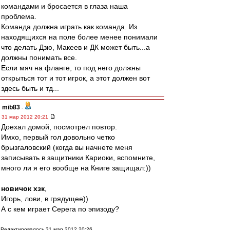
командами и бросается в глаза наша
проблема.
Команда должна играть как команда. Из
находящихся на поле более менее понимали
что делать Дзю, Макеев и ДК может быть...а
должны понимать все.
Если мяч на фланге, то под него должны
открыться тот и тот игрок, а этот должен вот
здесь быть и тд...
mib83
-
31 мар 2012 20:21
Доехал домой, посмотрел повтор.
Имхо, первый гол довольно четко
брызгаловский (когда вы начнете меня
записывать в защитники Кариоки, вспомните,
много ли я его вообще на Книге защищал:))
новичок хзк
,
Игорь, лови, в грядущее))
А с кем играет Серега по эпизоду?
Редактировалось 31 мар 2012 20:26