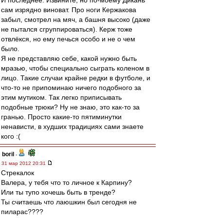
И последнее. Извините, но по-моему Дикань
сам изрядно виноват. Про ноги Кержакова
забыл, смотрел на мяч, а башня высоко (даже
не пытался сгруппироваться). Керж тоже
отвлёкся, но ему печься особо и не о чем
было.
Я не представляю себе, какой нужно быть
мразью, чтобы специально сыграть коленом в
лицо. Такие случаи крайне редки в футболе, и
что-то не припоминаю ничего подобного за
этим мутиком. Так легко приписывать
подобные трюки? Ну не знаю, это как-то за
гранью. Просто какие-то пятиминутки
ненависти, в худших традициях сами знаете
кого :(
boril
-
31 мар 2012 20:31
Стрекалок
Валера, у тебя что то личное к Карпину?
Или ты тупо хочешь быть в тренде?
Ты считаешь что лаюшкин был сегодня не
пиларас????