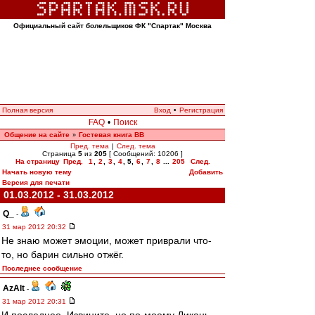
Официальный сайт болельщиков ФК "Спартак" Москва
Полная версия
Вход
•
Регистрация
FAQ
•
Поиск
Общение на сайте
Гостевая книга ВВ
»
Пред. тема
|
След. тема
Страница
5
из
205
[ Сообщений: 10206 ]
На страницу
Пред.
1
,
2
,
3
,
4
,
5
,
6
,
7
,
8
...
205
След.
Начать новую тему
Добавить
Версия для печати
01.03.2012 - 31.03.2012
Q_
-
31 мар 2012 20:32
Не знаю может эмоции, может приврали что-
то, но барин сильно отжёг.
Последнее сообщение
AzAlt
-
31 мар 2012 20:31