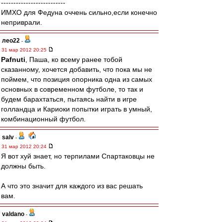
--------------------------
ИМХО для Федуна оччень сильно,если конечно
неприврали.
лео22
-
31 мар 2012 20:25
Pafnuti
, Паша, ко всему ранее тобой
сказанному, хочется добавить, что пока мы не
поймем, что позиция опорника одна из самых
основных в современном футболе, то так и
будем барахтаться, пытаясь найти в игре
голландца и Кариоки попытки играть в умный,
комбинационный футбол.
salv
-
31 мар 2012 20:24
Я вот хуй знает, но терпилами Спартаковцы не
должны быть.
А что это значит для каждого из вас решать
вам.
valdano
-