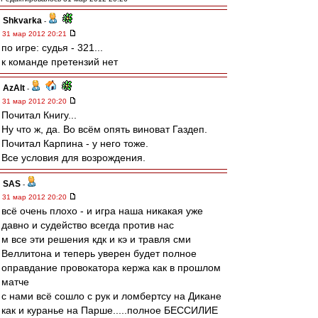
Shkvarka
-
31 мар 2012 20:21
по игре: судья - 321...
к команде претензий нет
AzAlt
-
31 мар 2012 20:20
Почитал Книгу...
Ну что ж, да. Во всём опять виноват Газдеп.
Почитал Карпина - у него тоже.
Все условия для возрождения.
SAS
-
31 мар 2012 20:20
всё очень плохо - и игра наша никакая уже
давно и судейство всегда против нас
м все эти решения кдк и кэ и травля сми
Веллитона и теперь уверен будет полное
оправдание провокатора кержа как в прошлом
матче
с нами всё сошло с рук и ломбертсу на Дикане
как и куранье на Парше.....полное БЕССИЛИЕ