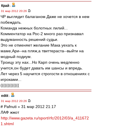
Край
-
31 мар 2012 20:26
ЧР выглядит балаганом.Даже не хочется в нем
побеждать.
Команда нежных болотных лилий...
Комментатор на Рос-2 много раз признавал
выдуманность решений судьи.
Это не отменяет желание Мака уехать к
маме,Ари--на пляж,а твиттераста--выйти на
модный подиум.
Троицу эту нах...Но Карп очень медленно
учится,он будет давать им шансы и впредь.
Лет через 5 научится строгости в отношениях с
игроками...
(((((((((((((
edtit
-
31 мар 2012 20:26
# Pafnuti » 31 мар 2012 21:17
ЛАФ жжот
http://www.gazeta.ru/sport/rfc/2012/03/a_411672
1.shtml