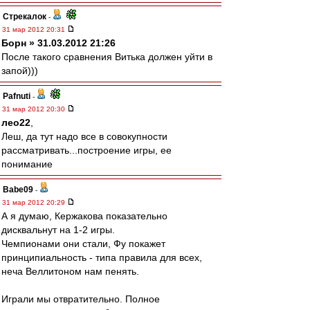
Стрекалок
-
31 мар 2012 20:31
Борн » 31.03.2012 21:26
После такого сравнения Витька должен уйти в
запой)))
Pafnuti
-
31 мар 2012 20:30
лео22
,
Леш, да тут надо все в совокупности
рассматривать...построение игры, ее
понимание
Babe09
-
31 мар 2012 20:29
А я думаю, Кержакова показательно
дисквальнут на 1-2 игры.
Чемпионами они стали, Фу покажет
принципиальность - типа правила для всех,
неча Веллитоном нам пенять.
Играли мы отвратительно. Полное