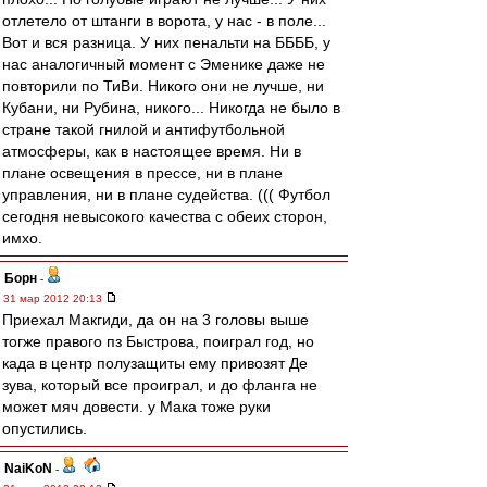
отлетело от штанги в ворота, у нас - в поле...
Вот и вся разница. У них пенальти на ББББ, у
нас аналогичный момент с Эменике даже не
повторили по ТиВи. Никого они не лучше, ни
Кубани, ни Рубина, никого... Никогда не было в
стране такой гнилой и антифутбольной
атмосферы, как в настоящее время. Ни в
плане освещения в прессе, ни в плане
управления, ни в плане судейства. ((( Футбол
сегодня невысокого качества с обеих сторон,
имхо.
Борн
-
31 мар 2012 20:13
Приехал Макгиди, да он на 3 головы выше
тогже правого пз Быстрова, поиграл год, но
када в центр полузащиты ему привозят Де
зува, который все проиграл, и до фланга не
может мяч довести. у Мака тоже руки
опустились.
NaiKoN
-