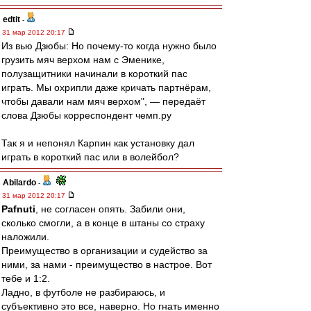
edtit
-
31 мар 2012 20:17
Из вью Дзюбы: Но почему-то когда нужно было
грузить мяч верхом нам с Эменике,
полузащитники начинали в короткий пас
играть. Мы охрипли даже кричать партнёрам,
чтобы давали нам мяч верхом", — передаёт
слова Дзюбы корреспондент чемп.ру
Так я и непонял Карпин как установку дал
играть в короткий пас или в волейбол?
Abilardo
-
31 мар 2012 20:17
Pafnuti
, не согласен опять. Забили они,
сколько смогли, а в конце в штаны со страху
наложили.
Преимущество в организации и судейство за
ними, за нами - преимущество в настрое. Вот
тебе и 1:2.
Ладно, в футболе не разбираюсь, и
субъективно это все, наверно. Но гнать именно