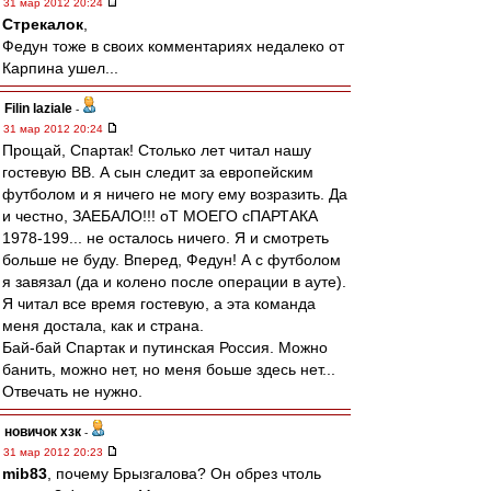
31 мар 2012 20:24
Стрекалок
,
Федун тоже в своих комментариях недалеко от
Карпина ушел...
Filin laziale
-
31 мар 2012 20:24
Прощай, Спартак! Столько лет читал нашу
гостевую ВВ. А сын следит за европейским
футболом и я ничего не могу ему возразить. Да
и честно, ЗАЕБАЛО!!! оТ МОЕГО сПАРТАКА
1978-199... не осталось ничего. Я и смотреть
больше не буду. Вперед, Федун! А с футболом
я завязал (да и колено после операции в ауте).
Я читал все время гостевую, а эта команда
меня достала, как и страна.
Бай-бай Спартак и путинская Россия. Можно
банить, можно нет, но меня боьше здесь нет...
Отвечать не нужно.
новичок хзк
-
31 мар 2012 20:23
mib83
, почему Брызгалова? Он обрез чтоль