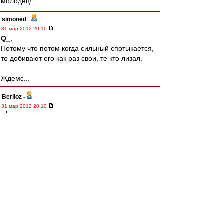
молодец!
simoned
-
31 мар 2012 20:10
Q_
,
Потому что потом когда сильный спотыкается,
то добивают его как раз свои, те кто лизал.
Ждемс...
Berlioz
-
31 мар 2012 20:10
Стрекалок » 31 мар 2012 20:58
Сань,дело не в опорниках,а в самой
постановки игры,или вернее в ее отсутствии.
Игроки просто не знают что делать на
поле,как атаковать,как обороняться,как
страховать
Валер! И я об этом. У нас вечно разрывы
линий, играем не компактно, свободные зоны:
всегда от центра до штрафной никого из
центра полузащиты. Вот Семак второй такой
забил.