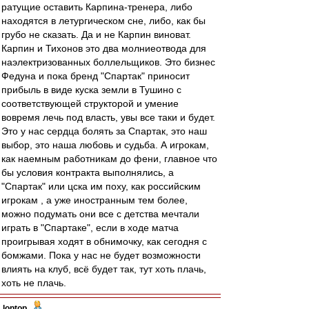
ратущие оставить Карпина-тренера, либо
находятся в летургическом сне, либо, как бы
грубо не сказать. Да и не Карпин виноват.
Карпин и Тихонов это два молниеотвода для
наэлектризованных боллельщиков. Это бизнес
Федуна и пока бренд "Спартак" приносит
прибыль в виде куска земли в Тушино с
соответствующей структорой и умение
вовремя лечь под власть, увы все таки и будет.
Это у нас сердца болять за Спартак, это наш
выбор, это наша любовь и судьба. А игрокам,
как наемным работникам до фени, главное что
бы условия контракта выполнялись, а
"Спартак" или цска им поху, как российским
игрокам , а уже иностранным тем более,
можно подумать они все с детства мечтали
играть в "Спартаке", если в ходе матча
проигрывая ходят в обнимочку, как сегодня с
бомжами. Пока у нас не будет возможности
влиять на клуб, всё будет так, тут хоть плачь,
хоть не плачь.
loptop
-