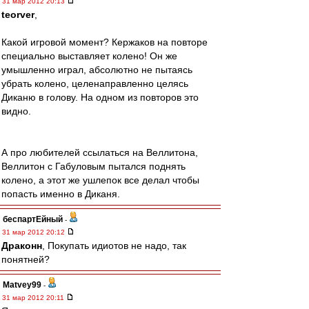
31 мар 2012 20:13
teorver
,
Какой игровой момент? Кержаков на повторе
специально выставляет колено! Он же
умышленно играл, абсолютно не пытаясь
убрать колено, целенаправленно целясь
Диканю в голову. На одном из повторов это
видно.
А про любителей ссылаться на Веллитона,
Веллитон с Габуловым пытался поднять
колено, а этот же ушлепок все делал чтобы
попасть именно в Диканя.
беспартЕйный
-
31 мар 2012 20:12
Драконн
, Покупать идиотов не надо, так
понятней?
Matvey99
-
31 мар 2012 20:11