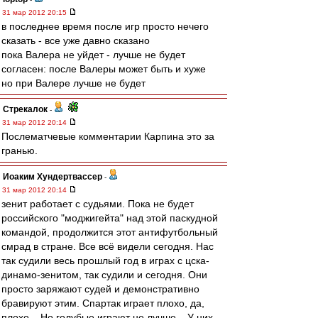
31 мар 2012 20:15
в последнее время после игр просто нечего
сказать - все уже давно сказано
пока Валера не уйдет - лучше не будет
согласен: после Валеры может быть и хуже
но при Валере лучше не будет
Стрекалок
-
31 мар 2012 20:14
Послематчевые комментарии Карпина это за
гранью.
Иоаким Хундертвассер
-
31 мар 2012 20:14
зенит работает с судьями. Пока не будет
российского "моджигейта" над этой паскудной
командой, продолжится этот антифутбольный
смрад в стране. Все всё видели сегодня. Нас
так судили весь прошлый год в играх с цска-
динамо-зенитом, так судили и сегодня. Они
просто заряжают судей и демонстративно
бравируют этим. Спартак играет плохо, да,
плохо... Но голубые играют не лучше... У них