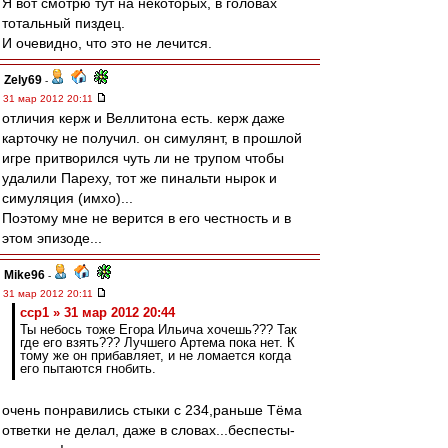
Я вот смотрю тут на некоторых, в головах
тотальный пиздец.
И очевидно, что это не лечится.
Zely69
-
31 мар 2012 20:11
отличия керж и Веллитона есть. керж даже
карточку не получил. он симулянт, в прошлой
игре притворился чуть ли не трупом чтобы
удалили Пареху, тот же пинальти нырок и
симуляция (имхо)...
Поэтому мне не верится в его честность и в
этом эпизоде...
Mike96
-
31 мар 2012 20:11
ccp1 » 31 мар 2012 20:44
Ты небось тоже Егора Ильича хочешь??? Так
где его взять??? Лучшего Артема пока нет. К
тому же он прибавляет, и не ломается когда
его пытаются гнобить.
очень понравились стыки с 234,раньше Тёма
ответки не делал, даже в словах...беспесты-