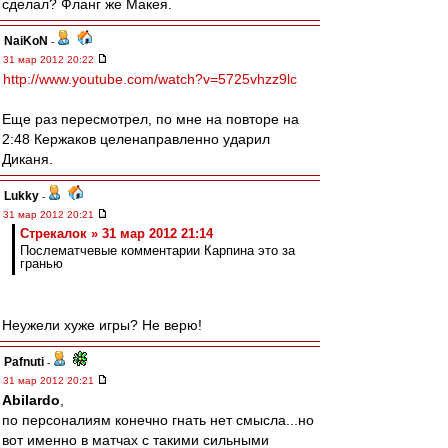
сделал? Фланг же Макея.
NaiKoN
-
31 мар 2012 20:22
http://www.youtube.com/watch?v=5725vhzz9lc
Еще раз пересмотрел, по мне на повторе на
2:48 Кержаков целенаправленно ударил
Диканя.
Lukky
-
31 мар 2012 20:21
Стрекалок » 31 мар 2012 21:14
Послематчевые комментарии Карпина это за
гранью
Неужели хуже игры? Не верю!
Pafnuti
-
31 мар 2012 20:21
Abilardo
,
по персоналиям конечно гнать нет смысла...но
вот именно в матчах с такими сильными