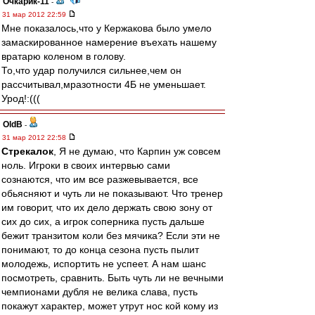
Очкарик-11
-
31 мар 2012 22:59
Мне показалось,что у Кержакова было умело
замаскированное намерение въехать нашему
вратарю коленом в голову.
То,что удар получился сильнее,чем он
рассчитывал,мразотности 4Б не уменьшает.
Урод!:(((
OldB
-
31 мар 2012 22:58
Стрекалок
, Я не думаю, что Карпин уж совсем
ноль. Игроки в своих интервью сами
сознаются, что им все разжевывается, все
обьясняют и чуть ли не показывают. Что тренер
им говорит, что их дело держать свою зону от
сих до сих, а игрок соперника пусть дальше
бежит транзитом коли без мячика? Если эти не
понимают, то до конца сезона пусть пылит
молодежь, испортить не успеет. А нам шанс
посмотреть, сравнить. Быть чуть ли не вечными
чемпионами дубля не велика слава, пусть
покажут характер, может утрут нос кой кому из