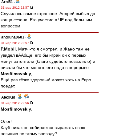
Arni51
-
31 мар 2012 22:57
Случилось самое страшное. Андрей выбыл до
конца сезона. Его участие в ЧЕ под большим
вопросом.
andruha0603
-
31 мар 2012 22:57
P.Mobil
, Матч -то я смотрел, и Жано там не
увидел вААбще, его бы играй он с первых
минут затоптали (благо судейсто позволяло) и
писали бы что менять его надо в перерыве.
Mosfilmovskiy
,
Ещё раз тёзке здоровья! может хоть на Евро
поедет.
AlexKid
-
31 мар 2012 22:56
Mosfilmovskiy
,
Олег!
Клуб никак не собирается выражать свою
позицию по этому эпизоду?