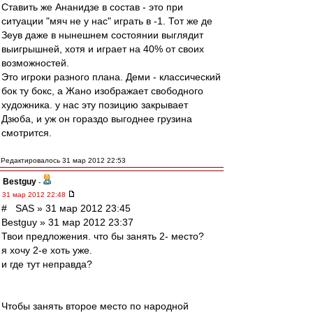
Ставить же Ананидзе в состав - это при
ситуации "мяч не у нас" играть в -1. Тот же де
Зеув даже в нынешнем состоянии выглядит
выигрышней, хотя и играет на 40% от своих
возможностей.
Это игроки разного плана. Деми - классический
бок ту бокс, а Жано изображает свободного
художника. у нас эту позицию закрывает
Дзюба, и уж он гораздо выгоднее грузина
смотрится.
Редактировалось 31 мар 2012 22:53
Bestguy
-
31 мар 2012 22:48
# SAS » 31 мар 2012 23:45
Bestguy » 31 мар 2012 23:37
Твои предложения. что бы занять 2- место?
я хочу 2-е хоть уже.
и где тут неправда?
Чтобы занять второе место по народной