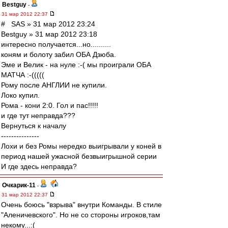
Bestguy
-
31 мар 2012 22:37
# SAS » 31 мар 2012 23:24
Bestguy » 31 мар 2012 23:18
интересно получается...но..........
коням и болоту забил ОБА Дзюба.
Эме и Велик - на нуле :-( мы проиграли ОБА
МАТЧА :-(((((
Рому после АНГЛИИ не купили.
Локо купил.
Рома - кони 2:0. Гол и пас!!!!!
и где тут неправда???
Вернуться к началу
---------------
Лохи и без Ромы нередко выигрывали у коней в
период нашей ужасной безвыигрышной серии
И где здесь неправда?
Очкарик-11
-
31 мар 2012 22:37
Очень боюсь "взрыва" внутри Команды. В стиле
"Аленичевского". Но не со стороны игроков,там
некому...:(