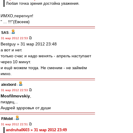
Любая точка зрения достойна уважения.
ИМХО,перегнул!
" ... !!!"(Евсеев)
SAS
-
31 мар 2012 22:53
Bestguy » 31 мар 2012 23:48
а вот и нет.
только счас и надо менять - апрель наступает
через 10 минут.
и ещё можем тогда. Не сменим - не займём
имхо.
alexbord
-
31 мар 2012 22:53
Mosfilmovskiy
,
пиздец...
Андрей здоровья от души
P.Mobil
-
31 мар 2012 22:51
andruha0603 » 31 мар 2012 23:49