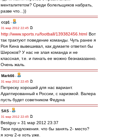
менталитетом? Среди болельщиков набрать,
разве что...))
ccp1
-
31 мар 2012 22:45
http://www.sports.ru/football/139382456.html
Вот
так трактуют поведение команды. Чуть ранее я
Роя Кина вывешивал, как думаете ответил бы
Широков? У нас не злая команда и не
классная, т.е. и пинать ее можно безнаказанно.
Очень жаль.
Mark66
-
31 мар 2012 22:45
Петреску хороший для нас вариант.
Адаптированный к России, с харизмой. Валера
пусть будет советником Федуна
SAS
-
31 мар 2012 22:45
Bestguy » 31 мар 2012 23:37
Твои предложения. что бы занять 2- место?
я хочу 2-е хоть уже.