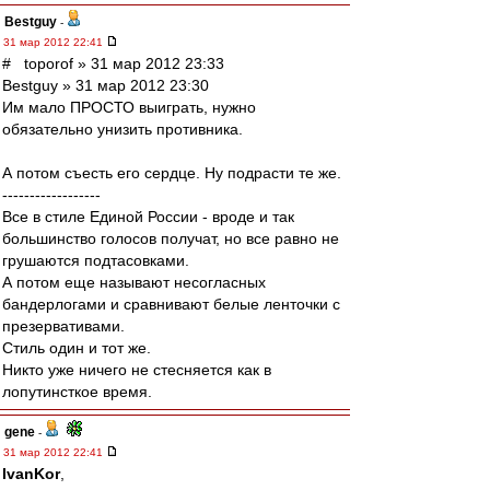
Bestguy
-
31 мар 2012 22:41
# toporof » 31 мар 2012 23:33
Bestguy » 31 мар 2012 23:30
Им мало ПРОСТО выиграть, нужно
обязательно унизить противника.
А потом съесть его сердце. Ну подрасти те же.
------------------
Все в стиле Единой России - вроде и так
большинство голосов получат, но все равно не
грушаются подтасовками.
А потом еще называют несогласных
бандерлогами и сравнивают белые ленточки с
презервативами.
Стиль один и тот же.
Никто уже ничего не стесняется как в
лопутинсткое время.
gene
-
31 мар 2012 22:41
IvanKor
,