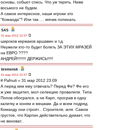
основы, собьют спесь. Что уж терять. Ниже
восьмого не будем.
А самое интересное, наши игроки это
"Команда"? Или так..... мячик попинать.
SAS
-
31 мар 2012 22:57
широков кержаков аршавин и т.д.
Неужели кто-то будет болеть ЗА ЭТИХ МРАЗЕЙ
на ЕВРО ????
АНДРЕЙ!!!!!!!! ДЕРЖИСЬ!!!!!
bremensk
-
31 мар 2012 22:57
# Pafnuti » 31 мар 2012 23:09
А перед кем ему отвечать? Перед Фе? Фе его
ж уже защитил, мол селекцию провалили. Типа
Попов обосрался, а не Карп, просрав в одну
калитку и коням и мешкам. Да и всем подряд.
Команду они строят... Строителя, мля. Самое
грустое, что Карпин действительно думает, что
не виноват...