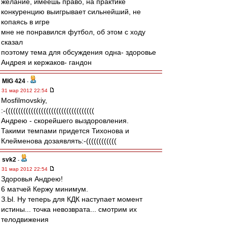
желание, имеешь право, на практике
конкуренцию выигрывает сильнейший, не
копаясь в игре
мне не понравился футбол, об этом с ходу
сказал
поэтому тема для обсуждения одна- здоровье
Андрея и кержаков- гандон
MIG 424
-
31 мар 2012 22:54
Mosfilmovskiy,
:-(((((((((((((((((((((((((((((((((((
Андрею - скорейшего выздоровления.
Такими темпами придется Тихонова и
Клейменова дозаявлять:-((((((((((((
svk2
-
31 мар 2012 22:54
Здоровья Андрею!
6 матчей Кержу минимум.
З.Ы. Ну теперь для КДК наступает момент
истины... точка невозврата... смотрим их
телодвижения