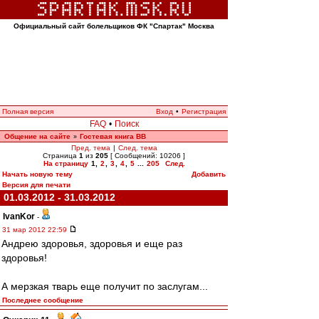
Официальный сайт болельщиков ФК "Спартак" Москва
Полная версия
Вход
•
Регистрация
FAQ
•
Поиск
Общение на сайте
Гостевая книга ВВ
»
Пред. тема
|
След. тема
Страница
1
из
205
[ Сообщений: 10206 ]
На страницу
1
,
2
,
3
,
4
,
5
...
205
След.
Начать новую тему
Добавить
Версия для печати
01.03.2012 - 31.03.2012
IvanKor
-
31 мар 2012 22:59
Андрею здоровья, здоровья и еще раз
здоровья!
А мерзкая тварь еще получит по заслугам...
Последнее сообщение