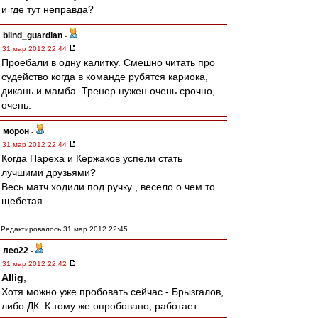
и где тут неправда?
blind_guardian
-
31 мар 2012 22:44
Проебали в одну калитку. Смешно читать про
судейство когда в команде рубятся кариока,
дикань и мамба. Тренер нужен очень срочно,
очень.
морон
-
31 мар 2012 22:44
Когда Пареха и Кержаков успели стать
лучшими друзьями?
Весь матч ходили под ручку , весело о чем то
щебетая.
Редактировалось 31 мар 2012 22:45
лео22
-
31 мар 2012 22:42
Allig
,
Хотя можно уже пробовать сейчас - Брызгалов,
либо ДК. К тому же опробовано, работает