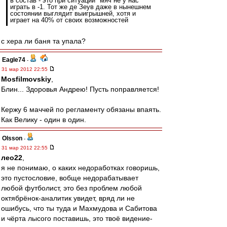
в состав - это при ситуации "мяч не у нас"
играть в -1. Тот же де Зеув даже в нынешнем
состоянии выглядит выигрышней, хотя и
играет на 40% от своих возможностей
с хера ли баня та упала?
Eagle74
-
31 мар 2012 22:55
Mosfilmovskiy
,
Блин... Здоровья Андрею! Пусть поправляется!
Кержу 6 маччей по регламенту обязаны впаять.
Как Велику - один в один.
Olsson
-
31 мар 2012 22:55
лео22
,
я не понимаю, о каких недоработках говоришь,
это пустословие, вобще недорабатывает
любой футболист, это без проблем любой
октябрёнок-аналитик увидет, вряд ли не
ошибусь, что ты туда и Махмудова и Сабитова
и чёрта лысого поставишь, это твоё видение-