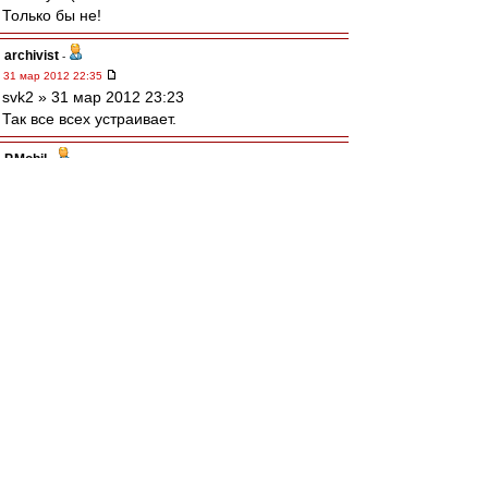
Только бы не!
archivist
-
31 мар 2012 22:35
svk2 » 31 мар 2012 23:23
Так все всех устраивает.
P.Mobil
-
31 мар 2012 22:35
Не было сегодня никакого превосходства на
классе у Зенита. Первый тайм одинаков у
обоих команд - но у Семака залетело. А во
втором когда Спартак ,попер судья "все
правильно сделал". Такой же пендель в другие
ворота он не дал бы НИКОГДА. Об этом стоит
помнить трындящим про "чистый пеналь". На
сабже, который сломал нашего вратаря - и
ничего за это не получил.Чтобы победить при
таком судействе - надо быть наголову выше - а
это не возможно. Валере в минус поздний
выпуск Жано и Мака. КОгда вернулся и
посмотрел ВВ - тут многие про это говорили
еще в первом тайме, туго все-таки до Карпина