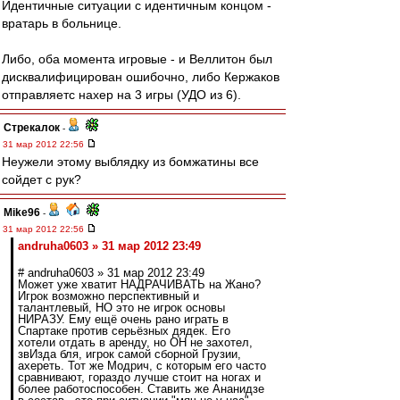
Идентичные ситуации с идентичным концом -
вратарь в больнице.
Либо, оба момента игровые - и Веллитон был
дисквалифицирован ошибочно, либо Кержаков
отправляетс нахер на 3 игры (УДО из 6).
Стрекалок
-
31 мар 2012 22:56
Неужели этому выблядку из бомжатины все
сойдет с рук?
Mike96
-
31 мар 2012 22:56
andruha0603 » 31 мар 2012 23:49
# andruha0603 » 31 мар 2012 23:49
Может уже хватит НАДРАЧИВАТЬ на Жано?
Игрок возможно перспективный и
талантлевый, НО это не игрок основы
НИРАЗУ. Ему ещё очень рано играть в
Спартаке против серьёзных дядек. Его
хотели отдать в аренду, но ОН не захотел,
звИзда бля, игрок самой сборной Грузии,
ахереть. Тот же Модрич, с которым его часто
сравнивают, гораздо лучше стоит на ногах и
более работоспособен. Ставить же Ананидзе