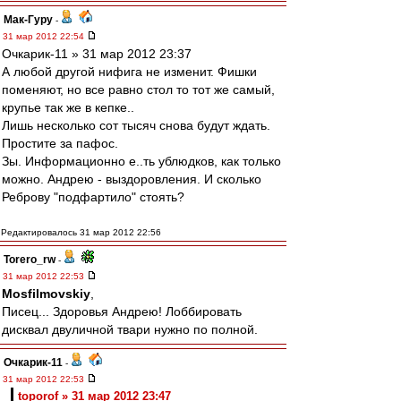
Мак-Гуру
-
31 мар 2012 22:54
Очкарик-11 » 31 мар 2012 23:37
А любой другой нифига не изменит. Фишки
поменяют, но все равно стол то тот же самый,
крупье так же в кепке..
Лишь несколько сот тысяч снова будут ждать.
Простите за пафос.
Зы. Информационно е..ть ублюдков, как только
можно. Андрею - выздоровления. И сколько
Реброву "подфартило" стоять?
Редактировалось 31 мар 2012 22:56
Torero_rw
-
31 мар 2012 22:53
Mosfilmovskiy
,
Писец... Здоровья Андрею! Лоббировать
дисквал двуличной твари нужно по полной.
Очкарик-11
-
31 мар 2012 22:53
toporof » 31 мар 2012 23:47