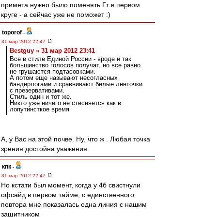
примета нужно было поменять Гт в первом
круге - а сейчас уже не поможет :)
toporof
-
31 мар 2012 22:47
Bestguy » 31 мар 2012 23:41
Все в стиле Единой России - вроде и так
большинство голосов получат, но все равно
не грушаются подтасовками.
А потом еще называют несогласных
бандерлогами и сравнивают белые ленточки
с презервативами.
Стиль один и тот же.
Никто уже ничего не стесняется как в
лопутинсткое время
А, у Вас на этой почве. Ну, что ж . Любая точка
зрения достойна уважения.
кпк
-
31 мар 2012 22:47
Но кстати был момент, когда у 4б свистнули
офсайд в первом тайме, с единственного
повтора мне показалась одна линия с нашим
защитником