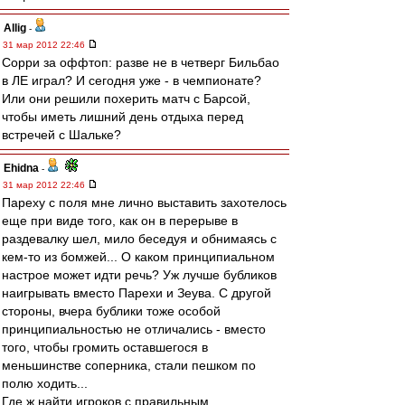
Allig
-
31 мар 2012 22:46
Сорри за оффтоп: разве не в четверг Бильбао
в ЛЕ играл? И сегодня уже - в чемпионате?
Или они решили похерить матч с Барсой,
чтобы иметь лишний день отдыха перед
встречей с Шальке?
Ehidna
-
31 мар 2012 22:46
Пареху с поля мне лично выставить захотелось
еще при виде того, как он в перерыве в
раздевалку шел, мило беседуя и обнимаясь с
кем-то из бомжей... О каком принципиальном
настрое может идти речь? Уж лучше бубликов
наигрывать вместо Парехи и Зеува. С другой
стороны, вчера бублики тоже особой
принципиальностью не отличались - вместо
того, чтобы громить оставшегося в
меньшинстве соперника, стали пешком по
полю ходить...
Где ж найти игроков с правильным