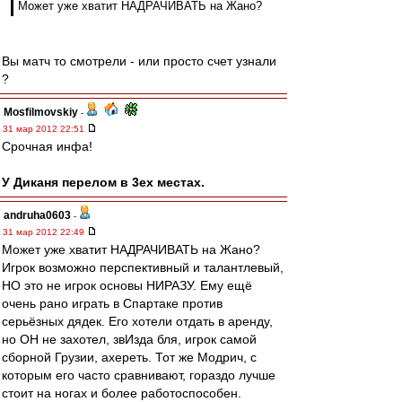
Может уже хватит НАДРАЧИВАТЬ на Жано?
Вы матч то смотрели - или просто счет узнали
?
Mosfilmovskiy
-
31 мар 2012 22:51
Срочная инфа!
У Диканя перелом в 3ех местах.
andruha0603
-
31 мар 2012 22:49
Может уже хватит НАДРАЧИВАТЬ на Жано?
Игрок возможно перспективный и талантлевый,
НО это не игрок основы НИРАЗУ. Ему ещё
очень рано играть в Спартаке против
серьёзных дядек. Его хотели отдать в аренду,
но ОН не захотел, звИзда бля, игрок самой
сборной Грузии, ахереть. Тот же Модрич, с
которым его часто сравнивают, гораздо лучше
стоит на ногах и более работоспособен.