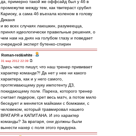
да, примерно такой же оффсайд был у 4б в
промежутке между тем, как твитераст срубил
Кариоку, а сама 4б въехала коленом в голову
Диканя
и во всех случаях лаюшкин, разумеецца,
принял идеологически правильные решения, о
чем нам на днях на голубом глазу и поведает
очередной эксперт бутенко-спирин
Roman-red&white
-
31 мар 2012 22:39
Здесь часто пишут, что наш тренер прививает
характер команде?! Да нет у нее ни какого
характера, как и у него самого,
протягивающему руку импотенту ДЗ,
покидающему поле. Пареха, которого тренер
считает лидером, срет весь матч, а потом мило
беседует и меняется майками с бомжами, с
человеком, который травмировал нашего
ВРАТАРЯ и КАПИТАНА. И это характер
команды? За вратаря, они должны были
вынести нахер с поля этого придурка.