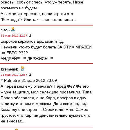
основы, собьют спесь. Что уж терять. Ниже
восьмого не будем.
А самое интересное, наши игроки это
"Команда"? Или так..... мячик попинать.
SAS
-
31 мар 2012 22:57
широков кержаков аршавин и т.д.
Неужели кто-то будет болеть ЗА ЭТИХ МРАЗЕЙ
на ЕВРО ????
АНДРЕЙ!!!!!!!! ДЕРЖИСЬ!!!!!
bremensk
-
31 мар 2012 22:57
# Pafnuti » 31 мар 2012 23:09
А перед кем ему отвечать? Перед Фе? Фе его
ж уже защитил, мол селекцию провалили. Типа
Попов обосрался, а не Карп, просрав в одну
калитку и коням и мешкам. Да и всем подряд.
Команду они строят... Строителя, мля. Самое
грустое, что Карпин действительно думает, что
не виноват...