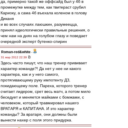
да, примерно такой же оффсайд был у 4б в
промежутке между тем, как твитераст срубил
Кариоку, а сама 4б въехала коленом в голову
Диканя
и во всех случаях лаюшкин, разумеецца,
принял идеологически правильные решения, о
чем нам на днях на голубом глазу и поведает
очередной эксперт бутенко-спирин
Roman-red&white
-
31 мар 2012 22:39
Здесь часто пишут, что наш тренер прививает
характер команде?! Да нет у нее ни какого
характера, как и у него самого,
протягивающему руку импотенту ДЗ,
покидающему поле. Пареха, которого тренер
считает лидером, срет весь матч, а потом мило
беседует и меняется майками с бомжами, с
человеком, который травмировал нашего
ВРАТАРЯ и КАПИТАНА. И это характер
команды? За вратаря, они должны были
вынести нахер с поля этого придурка.