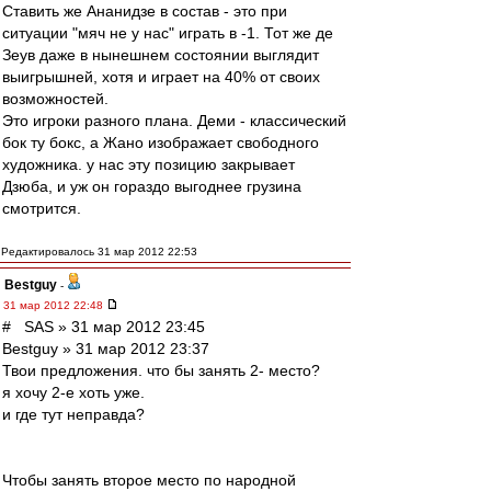
Ставить же Ананидзе в состав - это при
ситуации "мяч не у нас" играть в -1. Тот же де
Зеув даже в нынешнем состоянии выглядит
выигрышней, хотя и играет на 40% от своих
возможностей.
Это игроки разного плана. Деми - классический
бок ту бокс, а Жано изображает свободного
художника. у нас эту позицию закрывает
Дзюба, и уж он гораздо выгоднее грузина
смотрится.
Редактировалось 31 мар 2012 22:53
Bestguy
-
31 мар 2012 22:48
# SAS » 31 мар 2012 23:45
Bestguy » 31 мар 2012 23:37
Твои предложения. что бы занять 2- место?
я хочу 2-е хоть уже.
и где тут неправда?
Чтобы занять второе место по народной