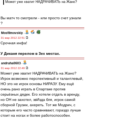
Может уже хватит НАДРАЧИВАТЬ на Жано?
Вы матч то смотрели - или просто счет узнали
?
Mosfilmovskiy
-
31 мар 2012 22:51
Срочная инфа!
У Диканя перелом в 3ех местах.
andruha0603
-
31 мар 2012 22:49
Может уже хватит НАДРАЧИВАТЬ на Жано?
Игрок возможно перспективный и талантлевый,
НО это не игрок основы НИРАЗУ. Ему ещё
очень рано играть в Спартаке против
серьёзных дядек. Его хотели отдать в аренду,
но ОН не захотел, звИзда бля, игрок самой
сборной Грузии, ахереть. Тот же Модрич, с
которым его часто сравнивают, гораздо лучше
стоит на ногах и более работоспособен.