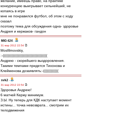
желание, имеешь право, на практике
конкуренцию выигрывает сильнейший, не
копаясь в игре
мне не понравился футбол, об этом с ходу
сказал
поэтому тема для обсуждения одна- здоровье
Андрея и кержаков- гандон
MIG 424
-
31 мар 2012 22:54
Mosfilmovskiy,
:-(((((((((((((((((((((((((((((((((((
Андрею - скорейшего выздоровления.
Такими темпами придется Тихонова и
Клейменова дозаявлять:-((((((((((((
svk2
-
31 мар 2012 22:54
Здоровья Андрею!
6 матчей Кержу минимум.
З.Ы. Ну теперь для КДК наступает момент
истины... точка невозврата... смотрим их
телодвижения