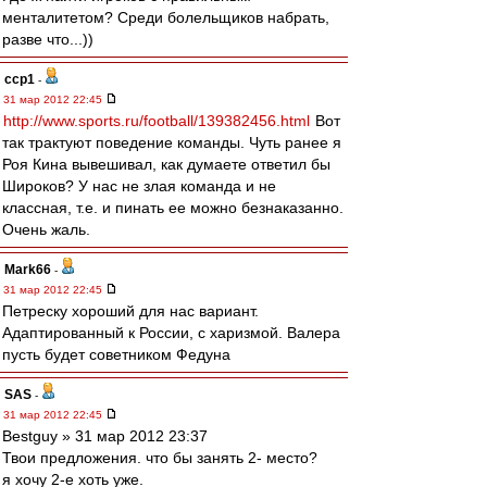
менталитетом? Среди болельщиков набрать,
разве что...))
ccp1
-
31 мар 2012 22:45
http://www.sports.ru/football/139382456.html
Вот
так трактуют поведение команды. Чуть ранее я
Роя Кина вывешивал, как думаете ответил бы
Широков? У нас не злая команда и не
классная, т.е. и пинать ее можно безнаказанно.
Очень жаль.
Mark66
-
31 мар 2012 22:45
Петреску хороший для нас вариант.
Адаптированный к России, с харизмой. Валера
пусть будет советником Федуна
SAS
-
31 мар 2012 22:45
Bestguy » 31 мар 2012 23:37
Твои предложения. что бы занять 2- место?
я хочу 2-е хоть уже.