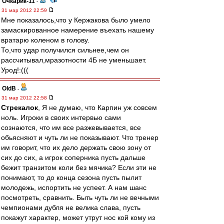
Очкарик-11
-
31 мар 2012 22:59
Мне показалось,что у Кержакова было умело
замаскированное намерение въехать нашему
вратарю коленом в голову.
То,что удар получился сильнее,чем он
рассчитывал,мразотности 4Б не уменьшает.
Урод!:(((
OldB
-
31 мар 2012 22:58
Стрекалок
, Я не думаю, что Карпин уж совсем
ноль. Игроки в своих интервью сами
сознаются, что им все разжевывается, все
обьясняют и чуть ли не показывают. Что тренер
им говорит, что их дело держать свою зону от
сих до сих, а игрок соперника пусть дальше
бежит транзитом коли без мячика? Если эти не
понимают, то до конца сезона пусть пылит
молодежь, испортить не успеет. А нам шанс
посмотреть, сравнить. Быть чуть ли не вечными
чемпионами дубля не велика слава, пусть
покажут характер, может утрут нос кой кому из