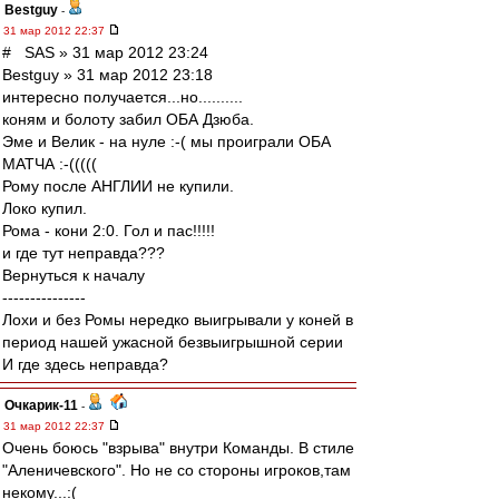
Bestguy
-
31 мар 2012 22:37
# SAS » 31 мар 2012 23:24
Bestguy » 31 мар 2012 23:18
интересно получается...но..........
коням и болоту забил ОБА Дзюба.
Эме и Велик - на нуле :-( мы проиграли ОБА
МАТЧА :-(((((
Рому после АНГЛИИ не купили.
Локо купил.
Рома - кони 2:0. Гол и пас!!!!!
и где тут неправда???
Вернуться к началу
---------------
Лохи и без Ромы нередко выигрывали у коней в
период нашей ужасной безвыигрышной серии
И где здесь неправда?
Очкарик-11
-
31 мар 2012 22:37
Очень боюсь "взрыва" внутри Команды. В стиле
"Аленичевского". Но не со стороны игроков,там
некому...:(