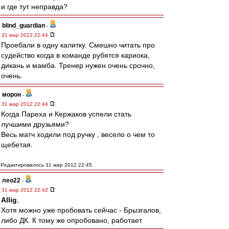
и где тут неправда?
blind_guardian
-
31 мар 2012 22:44
Проебали в одну калитку. Смешно читать про
судейство когда в команде рубятся кариока,
дикань и мамба. Тренер нужен очень срочно,
очень.
морон
-
31 мар 2012 22:44
Когда Пареха и Кержаков успели стать
лучшими друзьями?
Весь матч ходили под ручку , весело о чем то
щебетая.
Редактировалось 31 мар 2012 22:45
лео22
-
31 мар 2012 22:42
Allig
,
Хотя можно уже пробовать сейчас - Брызгалов,
либо ДК. К тому же опробовано, работает