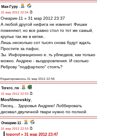
Мак-Гуру
-
31 мар 2012 22:54
Очкарик-11 » 31 мар 2012 23:37
А любой другой нифига не изменит. Фишки
поменяют, но все равно стол то тот же самый,
крупье так же в кепке..
Лишь несколько сот тысяч снова будут ждать.
Простите за пафос.
Зы. Информационно е..ть ублюдков, как только
можно. Андрею - выздоровления. И сколько
Реброву "подфартило" стоять?
Редактировалось 31 мар 2012 22:56
Torero_rw
-
31 мар 2012 22:53
Mosfilmovskiy
,
Писец... Здоровья Андрею! Лоббировать
дисквал двуличной твари нужно по полной.
Очкарик-11
-
31 мар 2012 22:53
toporof » 31 мар 2012 23:47