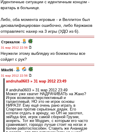
Идентичные ситуации с идентичным концом -
вратарь в больнице.
Либо, оба момента игровые - и Веллитон был
дисквалифицирован ошибочно, либо Кержаков
отправляетс нахер на 3 игры (УДО из 6).
Стрекалок
-
31 мар 2012 22:56
Неужели этому выблядку из бомжатины все
сойдет с рук?
Mike96
-
31 мар 2012 22:56
andruha0603 » 31 мар 2012 23:49
# andruha0603 » 31 мар 2012 23:49
Может уже хватит НАДРАЧИВАТЬ на Жано?
Игрок возможно перспективный и
талантлевый, НО это не игрок основы
НИРАЗУ. Ему ещё очень рано играть в
Спартаке против серьёзных дядек. Его
хотели отдать в аренду, но ОН не захотел,
звИзда бля, игрок самой сборной Грузии,
ахереть. Тот же Модрич, с которым его часто
сравнивают, гораздо лучше стоит на ногах и
более работоспособен. Ставить же Ананидзе