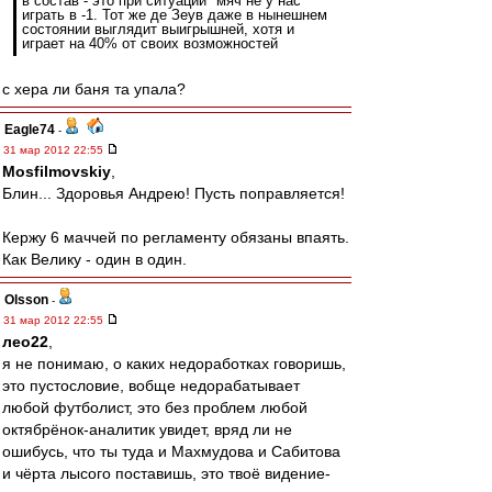
в состав - это при ситуации "мяч не у нас"
играть в -1. Тот же де Зеув даже в нынешнем
состоянии выглядит выигрышней, хотя и
играет на 40% от своих возможностей
с хера ли баня та упала?
Eagle74
-
31 мар 2012 22:55
Mosfilmovskiy
,
Блин... Здоровья Андрею! Пусть поправляется!
Кержу 6 маччей по регламенту обязаны впаять.
Как Велику - один в один.
Olsson
-
31 мар 2012 22:55
лео22
,
я не понимаю, о каких недоработках говоришь,
это пустословие, вобще недорабатывает
любой футболист, это без проблем любой
октябрёнок-аналитик увидет, вряд ли не
ошибусь, что ты туда и Махмудова и Сабитова
и чёрта лысого поставишь, это твоё видение-