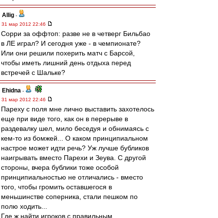
Allig
-
31 мар 2012 22:46
Сорри за оффтоп: разве не в четверг Бильбао
в ЛЕ играл? И сегодня уже - в чемпионате?
Или они решили похерить матч с Барсой,
чтобы иметь лишний день отдыха перед
встречей с Шальке?
Ehidna
-
31 мар 2012 22:46
Пареху с поля мне лично выставить захотелось
еще при виде того, как он в перерыве в
раздевалку шел, мило беседуя и обнимаясь с
кем-то из бомжей... О каком принципиальном
настрое может идти речь? Уж лучше бубликов
наигрывать вместо Парехи и Зеува. С другой
стороны, вчера бублики тоже особой
принципиальностью не отличались - вместо
того, чтобы громить оставшегося в
меньшинстве соперника, стали пешком по
полю ходить...
Где ж найти игроков с правильным