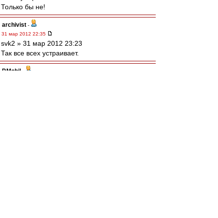
Только бы не!
archivist
-
31 мар 2012 22:35
svk2 » 31 мар 2012 23:23
Так все всех устраивает.
P.Mobil
-
31 мар 2012 22:35
Не было сегодня никакого превосходства на
классе у Зенита. Первый тайм одинаков у
обоих команд - но у Семака залетело. А во
втором когда Спартак ,попер судья "все
правильно сделал". Такой же пендель в другие
ворота он не дал бы НИКОГДА. Об этом стоит
помнить трындящим про "чистый пеналь". На
сабже, который сломал нашего вратаря - и
ничего за это не получил.Чтобы победить при
таком судействе - надо быть наголову выше - а
это не возможно. Валере в минус поздний
выпуск Жано и Мака. КОгда вернулся и
посмотрел ВВ - тут многие про это говорили
еще в первом тайме, туго все-таки до Карпина