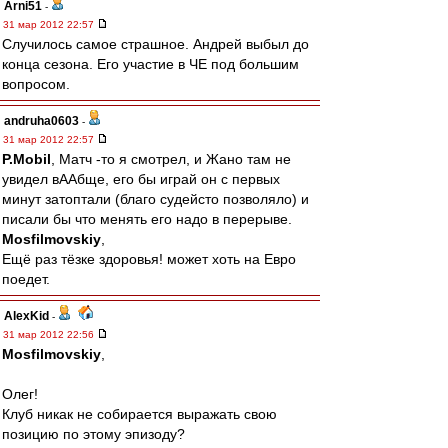
Arni51
-
31 мар 2012 22:57
Случилось самое страшное. Андрей выбыл до
конца сезона. Его участие в ЧЕ под большим
вопросом.
andruha0603
-
31 мар 2012 22:57
P.Mobil
, Матч -то я смотрел, и Жано там не
увидел вААбще, его бы играй он с первых
минут затоптали (благо судейсто позволяло) и
писали бы что менять его надо в перерыве.
Mosfilmovskiy
,
Ещё раз тёзке здоровья! может хоть на Евро
поедет.
AlexKid
-
31 мар 2012 22:56
Mosfilmovskiy
,
Олег!
Клуб никак не собирается выражать свою
позицию по этому эпизоду?