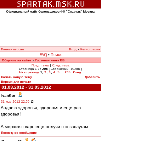
Официальный сайт болельщиков ФК "Спартак" Москва
Полная версия
Вход
•
Регистрация
FAQ
•
Поиск
Общение на сайте
Гостевая книга ВВ
»
Пред. тема
|
След. тема
Страница
1
из
205
[ Сообщений: 10206 ]
На страницу
1
,
2
,
3
,
4
,
5
...
205
След.
Начать новую тему
Добавить
Версия для печати
01.03.2012 - 31.03.2012
IvanKor
-
31 мар 2012 22:59
Андрею здоровья, здоровья и еще раз
здоровья!
А мерзкая тварь еще получит по заслугам...
Последнее сообщение