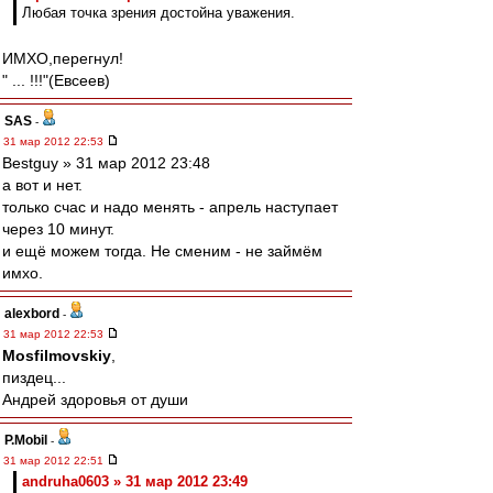
Любая точка зрения достойна уважения.
ИМХО,перегнул!
" ... !!!"(Евсеев)
SAS
-
31 мар 2012 22:53
Bestguy » 31 мар 2012 23:48
а вот и нет.
только счас и надо менять - апрель наступает
через 10 минут.
и ещё можем тогда. Не сменим - не займём
имхо.
alexbord
-
31 мар 2012 22:53
Mosfilmovskiy
,
пиздец...
Андрей здоровья от души
P.Mobil
-
31 мар 2012 22:51
andruha0603 » 31 мар 2012 23:49