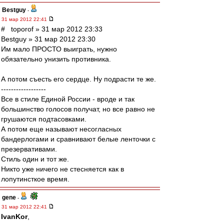
Bestguy
-
31 мар 2012 22:41
# toporof » 31 мар 2012 23:33
Bestguy » 31 мар 2012 23:30
Им мало ПРОСТО выиграть, нужно
обязательно унизить противника.
А потом съесть его сердце. Ну подрасти те же.
------------------
Все в стиле Единой России - вроде и так
большинство голосов получат, но все равно не
грушаются подтасовками.
А потом еще называют несогласных
бандерлогами и сравнивают белые ленточки с
презервативами.
Стиль один и тот же.
Никто уже ничего не стесняется как в
лопутинсткое время.
gene
-
31 мар 2012 22:41
IvanKor
,