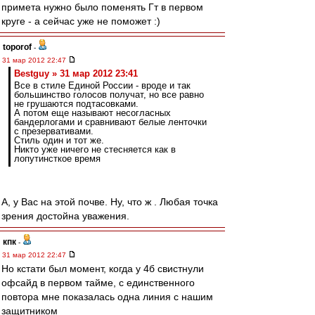
примета нужно было поменять Гт в первом
круге - а сейчас уже не поможет :)
toporof
-
31 мар 2012 22:47
Bestguy » 31 мар 2012 23:41
Все в стиле Единой России - вроде и так
большинство голосов получат, но все равно
не грушаются подтасовками.
А потом еще называют несогласных
бандерлогами и сравнивают белые ленточки
с презервативами.
Стиль один и тот же.
Никто уже ничего не стесняется как в
лопутинсткое время
А, у Вас на этой почве. Ну, что ж . Любая точка
зрения достойна уважения.
кпк
-
31 мар 2012 22:47
Но кстати был момент, когда у 4б свистнули
офсайд в первом тайме, с единственного
повтора мне показалась одна линия с нашим
защитником