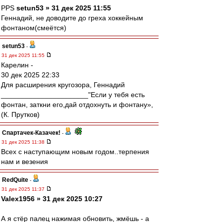
PPS
setun53 » 31 дек 2025 11:55
Геннадий, не доводите до греха хоккейным
фонтаном(смеётся)
setun53
-
31 дек 2025 11:55
Карелин -
30 дек 2025 22:33
Для расширения кругозора, Геннадий
______________________"Если у тебя есть
фонтан, заткни его,дай отдохнуть и фонтану»,
(К. Прутков)
Спартачек-Казачек!
-
31 дек 2025 11:38
Всех с наступающим новым годом..терпения
нам и везения
RedQuite
-
31 дек 2025 11:37
Valex1956 » 31 дек 2025 10:27
А я стёр палец нажимая обновить, жмёшь - а