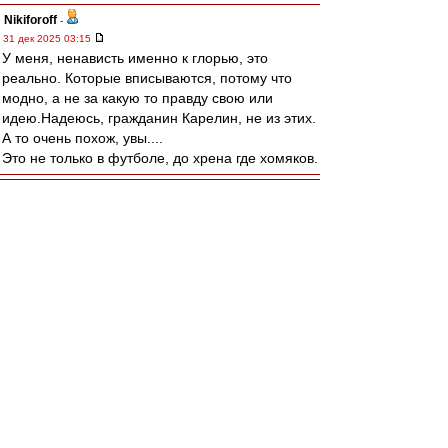
Nikiforoff
-
31 дек 2025 03:15
У меня, ненависть именно к глорью, это
реально. Которые вписываются, потому что
модно, а не за какую то правду свою или
идею.Надеюсь, гражданин Карелин, не из этих.
А то очень похож, увы....
Это не только в футболе, до хрена где хомяков.
Край
-
31 дек 2025 01:03
мастер-А
, дико тяжело..И не посоветуешь
ничего.
Только если загрузить себя работой так, чтобы
времени вспоминать не оставалось..
Nikiforoff
-
31 дек 2025 00:42
Хотя, с другой стороны, наверное болельщики
разные нужны, болельщики разные важны,
идеальных нет, чтоб всем нравились, кроме
купюры в 500 евро, как в поговорках.