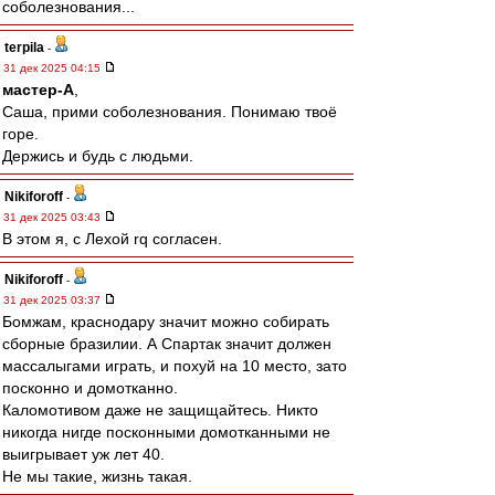
соболезнования...
terpila
-
31 дек 2025 04:15
мастер-А
,
Саша, прими соболезнования. Понимаю твоё
горе.
Держись и будь с людьми.
Nikiforoff
-
31 дек 2025 03:43
В этом я, с Лехой rq согласен.
Nikiforoff
-
31 дек 2025 03:37
Бомжам, краснодару значит можно собирать
сборные бразилии. А Спартак значит должен
массалыгами играть, и похуй на 10 место, зато
посконно и домотканно.
Каломотивом даже не защищайтесь. Никто
никогда нигде посконными домотканными не
выигрывает уж лет 40.
Не мы такие, жизнь такая.