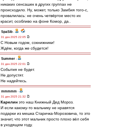
никаких сенсашек в других группах не
происходило. Ну, может, только Замбия того-с,
провалилась: не очень четвёртое место их
красит, особливо на фоне Комор, да..
SpaSib
-
31 дек 2025 22:05
С Новым годом, сокнижники!
Ждём, когда же сбудется!
Summer
-
31 дек 2025 22:01
События не будет.
Не допустят.
Не надейтесь.
mmmmm
-
31 дек 2025 21:32
Карелин
это наш Книжный Дед Мороз.
И если какому-то мальчику не нравятся
подарки из мешка Старичка-Морозовича, то это
значит, что этот мальчик просто плохо вёл себя
в уходящем году.