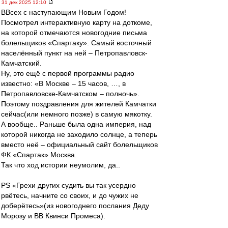
31 дек 2025 12:10
ВВсех с наступающим Новым Годом!
Посмотрел интерактивную карту на доткоме,
на которой отмечаются новогодние письма
болельщиков «Спартаку». Самый восточный
населённый пункт на ней – Петропавловск-
Камчатский.
Ну, это ещё с первой программы радио
известно: «В Москве – 15 часов, …, в
Петропавловске-Камчатском – полночь».
Поэтому поздравления для жителей Камчатки
сейчас(или немного позже) в самую мякотку.
А вообще.. Раньше была одна империя, над
которой никогда не заходило солнце, а теперь
вместо неё – официальный сайт болельщиков
ФК «Спартак» Москва.
Так что ход истории неумолим, да..
PS «Грехи других судить вы так усердно
рвётесь, начните со своих, и до чужих не
доберётесь»(из новогоднего послания Деду
Морозу и ВВ Квинси Промеса).