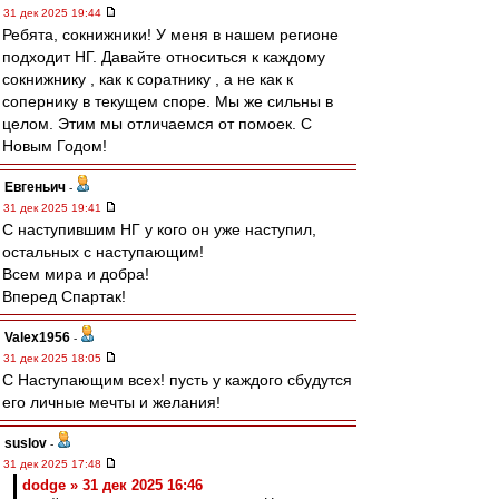
31 дек 2025 19:44
Ребята, сокнижники! У меня в нашем регионе
подходит НГ. Давайте относиться к каждому
сокнижнику , как к соратнику , а не как к
сопернику в текущем споре. Мы же сильны в
целом. Этим мы отличаемся от помоек. С
Новым Годом!
Евгеньич
-
31 дек 2025 19:41
С наступившим НГ у кого он уже наступил,
остальных с наступающим!
Всем мира и добра!
Вперед Спартак!
Valex1956
-
31 дек 2025 18:05
С Наступающим всех! пусть у каждого сбудутся
его личные мечты и желания!
suslov
-
31 дек 2025 17:48
dodge » 31 дек 2025 16:46