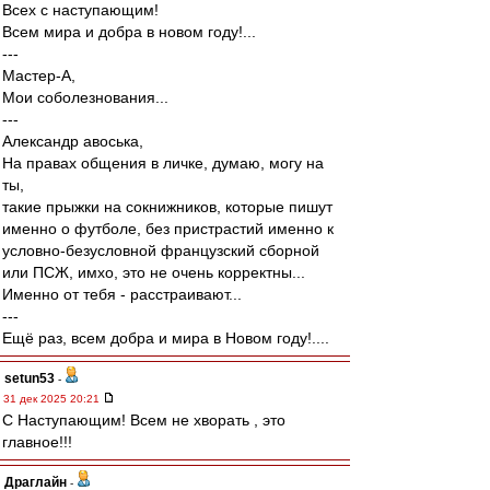
Всех с наступающим!
Всем мира и добра в новом году!...
---
Мастер-А,
Мои соболезнования...
---
Александр авоська,
На правах общения в личке, думаю, могу на
ты,
такие прыжки на сокнижников, которые пишут
именно о футболе, без пристрастий именно к
условно-безусловной французский сборной
или ПСЖ, имхо, это не очень корректны...
Именно от тебя - расстраивают...
---
Ещё раз, всем добра и мира в Новом году!....
setun53
-
31 дек 2025 20:21
С Наступающим! Всем не хворать , это
главное!!!
Драглайн
-