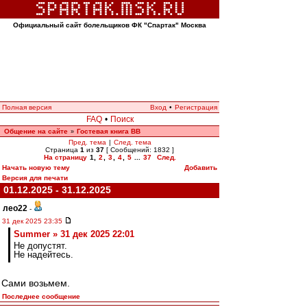
Официальный сайт болельщиков ФК "Спартак" Москва
Полная версия
Вход
•
Регистрация
FAQ
•
Поиск
Общение на сайте
Гостевая книга ВВ
»
Пред. тема
|
След. тема
Страница
1
из
37
[ Сообщений: 1832 ]
На страницу
1
,
2
,
3
,
4
,
5
...
37
След.
Начать новую тему
Добавить
Версия для печати
01.12.2025 - 31.12.2025
лео22
-
31 дек 2025 23:35
Summer » 31 дек 2025 22:01
Не допустят.
Не надейтесь.
Сами возьмем.
Последнее сообщение