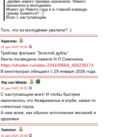
двойке нового тренера назначили. Нового
назначили в молодежке.
Может до Нового года и в главной команде
тренер появится? :-)
Всех с наступающим.
Того, что из молодёжки уволили? :)
Карелин
-
31 дек 2025 16:54
Трейлер фильма "Золотой дубль".
Лента посвящена памяти Н.П.Симоняна.
https://vkvideo.ru/video-234109664_456239174
В кинотеатрах обещают с 29 января 2026 года
Rip van Winkle
-
31 дек 2025 16:53
С наступающим всех! И чтобы быстрее
закончилось это безвременье в клубе, какая-то
слякотная пауза.
А нам всем, как обычно исполнения желаний и
здоровья.
Summer
-
31 дек 2025 16:48