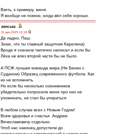
Взять, к примеру, меня.
Я вообще не помню, когда вёл себя хорошо.
авоська
-
31 дек 2025 21:18
Да ладно, Паш.
Знаю, что ты главный защитник Карелина)
Вроде я сначала тактично написал и если бы
Лёха не влез второй части бы не было.
А ПСЖ лучшая команда мира.(Не Бенин с
Суданом) Образец современного футбола. Как
их не вспомнить.
Но если бы несколько сокнижников
убедительно попросили меня про них не
упоминать, не стал бы упираться.
В любом случае всех с Новым Годом!
Всем здоровья и счастья. Андрею
Вячеславовичу отдельно.
Чтоб нас наконец допустили до
международных соревнований в новом году.