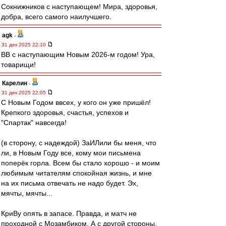
Сокнижников с наступающем! Мира, здоровья,
добра, всего самого наилучшего.
agk
-
31 дек 2025 22:10
ВВ с наступающим Новым 2026-м годом! Ура,
товарищи!
Карелин
-
31 дек 2025 22:05
С Новым Годом ввсех, у кого он уже пришёл!
Крепкого здоровья, счастья, успехов и
"Спартак" навсегда!
(в сторону, с надеждой) ЗаИЛили бы меня, что
ли, в Новым Году все, кому мои письмена
поперёк горла. Всем бы стало хорошо - и моим
любимым читателям спокойная жизнь, и мне
на их письма отвечать не надо будет. Эх,
мячты, мячты...
КриВу опять в запасе. Правда, и матч не
проходной с Мозамбиком. А с другой стороны,