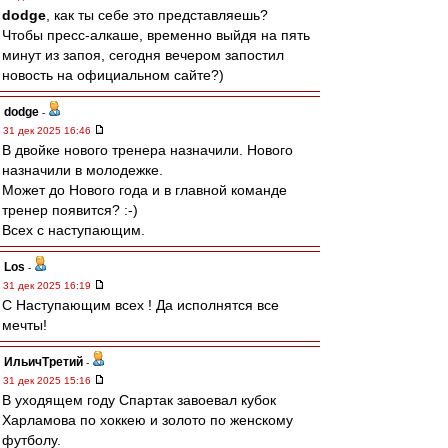
dodge
, как ты себе это представляешь?
Чтобы пресс-алкаше, временно выйдя на пять
минут из запоя, сегодня вечером запостил
новость на официальном сайте?)
dodge
-
31 дек 2025 16:46
В двойке нового тренера назначили. Нового
назначили в молодежке.
Может до Нового года и в главной команде
тренер появится? :-)
Всех с наступающим.
Los
-
31 дек 2025 16:19
С Наступающим всех ! Да исполнятся все
мечты!
ИльичТpeтий
-
31 дек 2025 15:16
В уходящем году Спартак завоевал кубок
Харламова по хоккею и золото по женскому
футболу.