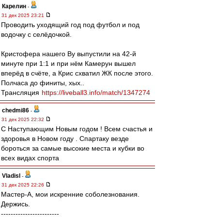
Карелин
-
31 дек 2025 23:21
Проводить уходящий год под футбол и под
водочку с селёдочкой.
Кристофера нашего Ву выпустили на 42-й
минуте при 1:1 и при нём Камерун вышел
вперёд в счёте, а Крис схватил ЖК после этого.
Полчаса до финиты, хых..
Трансляция
https://liveball3.info/match/1347274
chedmi86
-
31 дек 2025 22:32
С Наступающим Новым годом ! Всем счастья и
здоровья в Новом году . Спартаку везде
бороться за самые высокие места и кубки во
всех видах спорта
Vladisl
-
31 дек 2025 22:26
Мастер-А, мои искренние соболезнования.
Держись.
------------------------