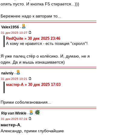
опять пусто. И кнопка F5 стирается...)))
Бережнее надо к авторам то...
Valex1956
-
31 дек 2025 10:27
RedQuite » 30 дек 2025 23:46
А кому не нравится - есть позиция "скролл"!
Я уже палец стёр о колёсико. И, думаю, не я
один. Да и мышь изнашивается)
naivniy
-
31 дек 2025 10:21
мастер-А » 30 дек 2025 17:03
Прими соболезнования...
Rip van Winkle
-
31 дек 2025 07:24
мастер-А
,
Александр, прими глубочайшие