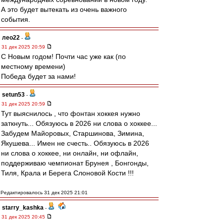
А это будет вытекать из очень важного
события.
лео22
-
31 дек 2025 20:59
С Новым годом! Почти час уже как (по
местному времени)
Победа будет за нами!
setun53
-
31 дек 2025 20:59
Тут выяснилось , что фонтан хоккея нужно
заткнуть... Обязуюсь в 2026 ни слова о хоккее...
Забудем Майоровых, Старшинова, Зимина,
Якушева... Имен не счесть.. Обязуюсь в 2026
ни слова о хоккее, ни онлайн, ни офлайн,
поддерживаю чемпионат Брунея , Бонгонды,
Тиля, Крала и Берега Слоновой Кости !!!
Редактировалось 31 дек 2025 21:01
starry_kashka
-
31 дек 2025 20:45