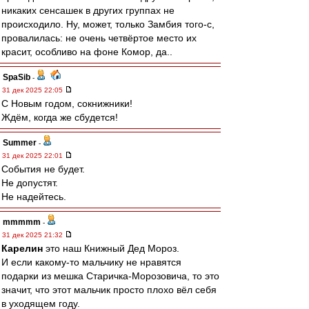
никаких сенсашек в других группах не
происходило. Ну, может, только Замбия того-с,
провалилась: не очень четвёртое место их
красит, особливо на фоне Комор, да..
SpaSib
-
31 дек 2025 22:05
С Новым годом, сокнижники!
Ждём, когда же сбудется!
Summer
-
31 дек 2025 22:01
События не будет.
Не допустят.
Не надейтесь.
mmmmm
-
31 дек 2025 21:32
Карелин
это наш Книжный Дед Мороз.
И если какому-то мальчику не нравятся
подарки из мешка Старичка-Морозовича, то это
значит, что этот мальчик просто плохо вёл себя
в уходящем году.