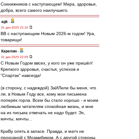
Сокнижников с наступающем! Мира, здоровья,
добра, всего самого наилучшего.
agk
-
31 дек 2025 22:10
ВВ с наступающим Новым 2026-м годом! Ура,
товарищи!
Карелин
-
31 дек 2025 22:05
С Новым Годом ввсех, у кого он уже пришёл!
Крепкого здоровья, счастья, успехов и
"Спартак" навсегда!
(в сторону, с надеждой) ЗаИЛили бы меня, что
ли, в Новым Году все, кому мои письмена
поперёк горла. Всем бы стало хорошо - и моим
любимым читателям спокойная жизнь, и мне
на их письма отвечать не надо будет. Эх,
мячты, мячты...
КриВу опять в запасе. Правда, и матч не
проходной с Мозамбиком. А с другой стороны,