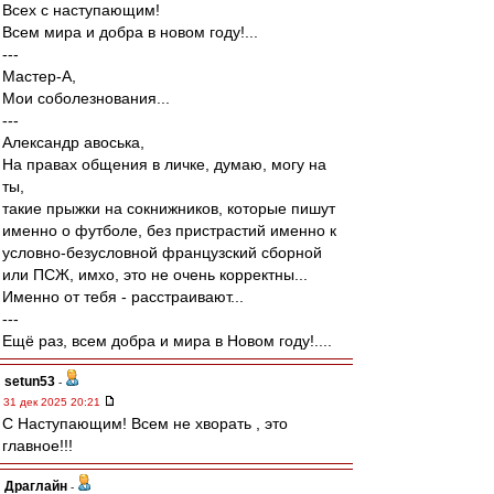
Всех с наступающим!
Всем мира и добра в новом году!...
---
Мастер-А,
Мои соболезнования...
---
Александр авоська,
На правах общения в личке, думаю, могу на
ты,
такие прыжки на сокнижников, которые пишут
именно о футболе, без пристрастий именно к
условно-безусловной французский сборной
или ПСЖ, имхо, это не очень корректны...
Именно от тебя - расстраивают...
---
Ещё раз, всем добра и мира в Новом году!....
setun53
-
31 дек 2025 20:21
С Наступающим! Всем не хворать , это
главное!!!
Драглайн
-