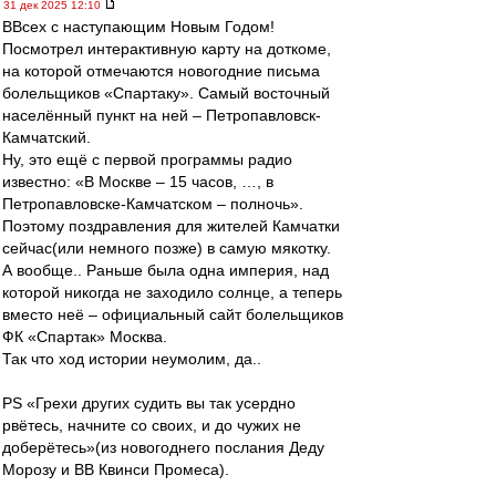
31 дек 2025 12:10
ВВсех с наступающим Новым Годом!
Посмотрел интерактивную карту на доткоме,
на которой отмечаются новогодние письма
болельщиков «Спартаку». Самый восточный
населённый пункт на ней – Петропавловск-
Камчатский.
Ну, это ещё с первой программы радио
известно: «В Москве – 15 часов, …, в
Петропавловске-Камчатском – полночь».
Поэтому поздравления для жителей Камчатки
сейчас(или немного позже) в самую мякотку.
А вообще.. Раньше была одна империя, над
которой никогда не заходило солнце, а теперь
вместо неё – официальный сайт болельщиков
ФК «Спартак» Москва.
Так что ход истории неумолим, да..
PS «Грехи других судить вы так усердно
рвётесь, начните со своих, и до чужих не
доберётесь»(из новогоднего послания Деду
Морозу и ВВ Квинси Промеса).