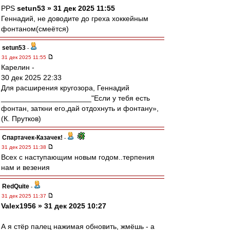
PPS
setun53 » 31 дек 2025 11:55
Геннадий, не доводите до греха хоккейным
фонтаном(смеётся)
setun53
-
31 дек 2025 11:55
Карелин -
30 дек 2025 22:33
Для расширения кругозора, Геннадий
______________________"Если у тебя есть
фонтан, заткни его,дай отдохнуть и фонтану»,
(К. Прутков)
Спартачек-Казачек!
-
31 дек 2025 11:38
Всех с наступающим новым годом..терпения
нам и везения
RedQuite
-
31 дек 2025 11:37
Valex1956 » 31 дек 2025 10:27
А я стёр палец нажимая обновить, жмёшь - а