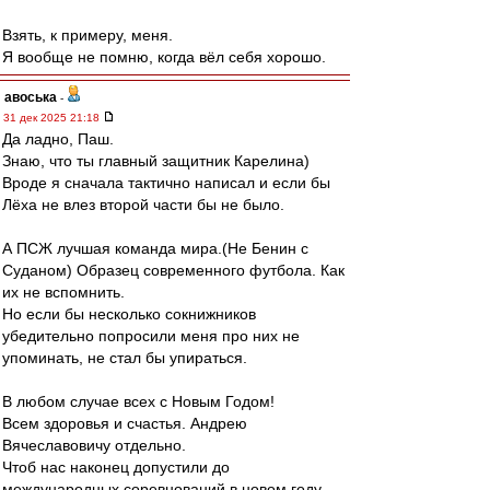
Взять, к примеру, меня.
Я вообще не помню, когда вёл себя хорошо.
авоська
-
31 дек 2025 21:18
Да ладно, Паш.
Знаю, что ты главный защитник Карелина)
Вроде я сначала тактично написал и если бы
Лёха не влез второй части бы не было.
А ПСЖ лучшая команда мира.(Не Бенин с
Суданом) Образец современного футбола. Как
их не вспомнить.
Но если бы несколько сокнижников
убедительно попросили меня про них не
упоминать, не стал бы упираться.
В любом случае всех с Новым Годом!
Всем здоровья и счастья. Андрею
Вячеславовичу отдельно.
Чтоб нас наконец допустили до
международных соревнований в новом году.