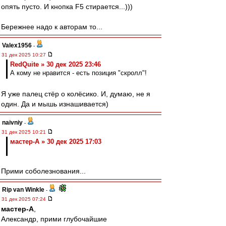
опять пусто. И кнопка F5 стирается...)))
Бережнее надо к авторам то...
Valex1956
-
31 дек 2025 10:27
RedQuite » 30 дек 2025 23:46
А кому не нравится - есть позиция "скролл"!
Я уже палец стёр о колёсико. И, думаю, не я
один. Да и мышь изнашивается)
naivniy
-
31 дек 2025 10:21
мастер-А » 30 дек 2025 17:03
Прими соболезнования...
Rip van Winkle
-
31 дек 2025 07:24
мастер-А
,
Александр, прими глубочайшие