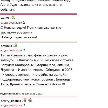
А это будет вытекать из очень важного
события.
лео22
-
31 дек 2025 20:59
С Новым годом! Почти час уже как (по
местному времени)
Победа будет за нами!
setun53
-
31 дек 2025 20:59
Тут выяснилось , что фонтан хоккея нужно
заткнуть... Обязуюсь в 2026 ни слова о хоккее...
Забудем Майоровых, Старшинова, Зимина,
Якушева... Имен не счесть.. Обязуюсь в 2026
ни слова о хоккее, ни онлайн, ни офлайн,
поддерживаю чемпионат Брунея , Бонгонды,
Тиля, Крала и Берега Слоновой Кости !!!
Редактировалось 31 дек 2025 21:01
starry_kashka
-
31 дек 2025 20:45