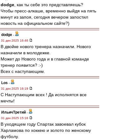
dodge
, как ты себе это представляешь?
Чтобы пресс-алкаше, временно выйдя на пять
минут из запоя, сегодня вечером запостил
новость на официальном сайте?)
dodge
-
31 дек 2025 16:46
В двойке нового тренера назначили. Нового
назначили в молодежке.
Может до Нового года и в главной команде
тренер появится? :-)
Всех с наступающим.
Los
-
31 дек 2025 16:19
С Наступающим всех ! Да исполнятся все
мечты!
ИльичТpeтий
-
31 дек 2025 15:16
В уходящем году Спартак завоевал кубок
Харламова по хоккею и золото по женскому
футболу.