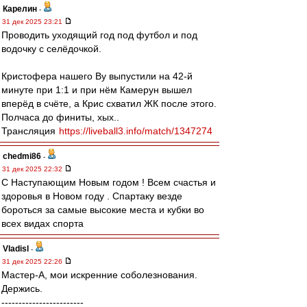
Карелин
-
31 дек 2025 23:21
Проводить уходящий год под футбол и под
водочку с селёдочкой.
Кристофера нашего Ву выпустили на 42-й
минуте при 1:1 и при нём Камерун вышел
вперёд в счёте, а Крис схватил ЖК после этого.
Полчаса до финиты, хых..
Трансляция
https://liveball3.info/match/1347274
chedmi86
-
31 дек 2025 22:32
С Наступающим Новым годом ! Всем счастья и
здоровья в Новом году . Спартаку везде
бороться за самые высокие места и кубки во
всех видах спорта
Vladisl
-
31 дек 2025 22:26
Мастер-А, мои искренние соболезнования.
Держись.
------------------------