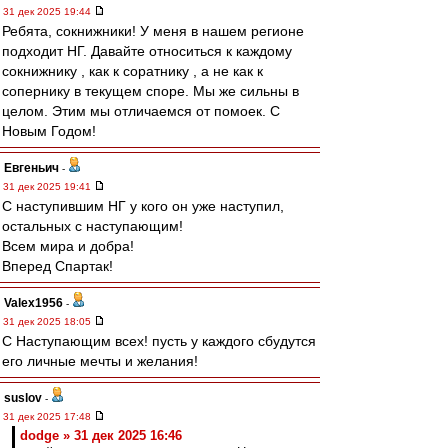
31 дек 2025 19:44
Ребята, сокнижники! У меня в нашем регионе
подходит НГ. Давайте относиться к каждому
сокнижнику , как к соратнику , а не как к
сопернику в текущем споре. Мы же сильны в
целом. Этим мы отличаемся от помоек. С
Новым Годом!
Евгеньич
-
31 дек 2025 19:41
С наступившим НГ у кого он уже наступил,
остальных с наступающим!
Всем мира и добра!
Вперед Спартак!
Valex1956
-
31 дек 2025 18:05
С Наступающим всех! пусть у каждого сбудутся
его личные мечты и желания!
suslov
-
31 дек 2025 17:48
dodge » 31 дек 2025 16:46