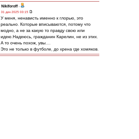
Nikiforoff
-
31 дек 2025 03:15
У меня, ненависть именно к глорью, это
реально. Которые вписываются, потому что
модно, а не за какую то правду свою или
идею.Надеюсь, гражданин Карелин, не из этих.
А то очень похож, увы....
Это не только в футболе, до хрена где хомяков.
Край
-
31 дек 2025 01:03
мастер-А
, дико тяжело..И не посоветуешь
ничего.
Только если загрузить себя работой так, чтобы
времени вспоминать не оставалось..
Nikiforoff
-
31 дек 2025 00:42
Хотя, с другой стороны, наверное болельщики
разные нужны, болельщики разные важны,
идеальных нет, чтоб всем нравились, кроме
купюры в 500 евро, как в поговорках.