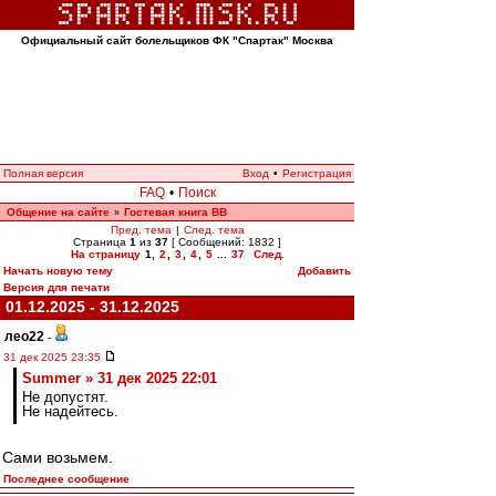
Официальный сайт болельщиков ФК "Спартак" Москва
Полная версия
Вход
•
Регистрация
FAQ
•
Поиск
Общение на сайте
Гостевая книга ВВ
»
Пред. тема
|
След. тема
Страница
1
из
37
[ Сообщений: 1832 ]
На страницу
1
,
2
,
3
,
4
,
5
...
37
След.
Начать новую тему
Добавить
Версия для печати
01.12.2025 - 31.12.2025
лео22
-
31 дек 2025 23:35
Summer » 31 дек 2025 22:01
Не допустят.
Не надейтесь.
Сами возьмем.
Последнее сообщение