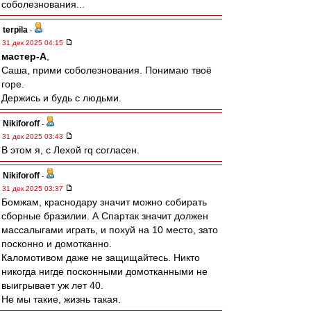
соболезнования...
terpila
-
31 дек 2025 04:15
мастер-А
,
Саша, прими соболезнования. Понимаю твоё
горе.
Держись и будь с людьми.
Nikiforoff
-
31 дек 2025 03:43
В этом я, с Лехой rq согласен.
Nikiforoff
-
31 дек 2025 03:37
Бомжам, краснодару значит можно собирать
сборные бразилии. А Спартак значит должен
массалыгами играть, и похуй на 10 место, зато
посконно и домотканно.
Каломотивом даже не защищайтесь. Никто
никогда нигде посконными домотканными не
выигрывает уж лет 40.
Не мы такие, жизнь такая.