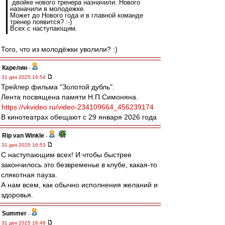
двойке нового тренера назначили. Нового
назначили в молодежке.
Может до Нового года и в главной команде
тренер появится? :-)
Всех с наступающим.
Того, что из молодёжки уволили? :)
Карелин
-
31 дек 2025 16:54
Трейлер фильма "Золотой дубль".
Лента посвящена памяти Н.П.Симоняна.
https://vkvideo.ru/video-234109664_456239174
В кинотеатрах обещают с 29 января 2026 года
Rip van Winkle
-
31 дек 2025 16:53
С наступающим всех! И чтобы быстрее
закончилось это безвременье в клубе, какая-то
слякотная пауза.
А нам всем, как обычно исполнения желаний и
здоровья.
Summer
-
31 дек 2025 16:48