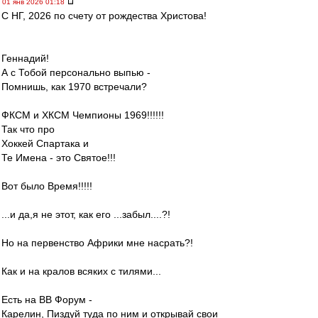
01 янв 2026 01:18
С НГ, 2026 по счету от рождества Христова!
Геннадий!
А с Тобой персонально выпью -
Помнишь, как 1970 встречали?
ФКСМ и ХКСМ Чемпионы 1969!!!!!!
Так что про
Хоккей Спартака и
Те Имена - это Святое!!!
Вот было Время!!!!!
...и да,я не этот, как его ...забыл....?!
Но на первенство Африки мне насрать?!
Как и на кралов всяких с тилями...
Есть на ВВ Форум -
Карелин, Пиздуй туда по ним и открывай свои