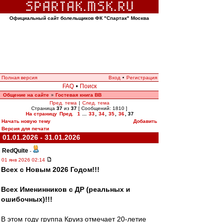
Официальный сайт болельщиков ФК "Спартак" Москва
Полная версия
Вход
•
Регистрация
FAQ
•
Поиск
Общение на сайте
Гостевая книга ВВ
»
Пред. тема
|
След. тема
Страница
37
из
37
[ Сообщений: 1810 ]
На страницу
Пред.
1
...
33
,
34
,
35
,
36
,
37
Начать новую тему
Добавить
Версия для печати
01.01.2026 - 31.01.2026
RedQuite
-
01 янв 2026 02:14
Всех с Новым 2026 Годом!!!
Всех Именинников с ДР (реальных и
ошибочных)!!!
В этом году группа Круиз отмечает 20-летие