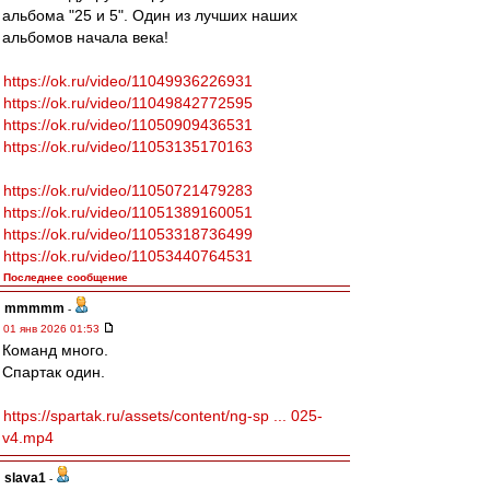
альбома "25 и 5". Один из лучших наших
альбомов начала века!
https://ok.ru/video/11049936226931
https://ok.ru/video/11049842772595
https://ok.ru/video/11050909436531
https://ok.ru/video/11053135170163
https://ok.ru/video/11050721479283
https://ok.ru/video/11051389160051
https://ok.ru/video/11053318736499
https://ok.ru/video/11053440764531
Последнее сообщение
mmmmm
-
01 янв 2026 01:53
Команд много.
Спартак один.
https://spartak.ru/assets/content/ng-sp ... 025-
v4.mp4
slava1
-