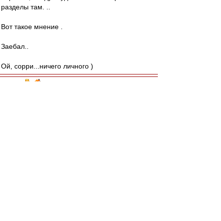
разделы там. ..
Вот такое мнение .
Заебал..
Ой, сорри...ничего личного )
recchi
-
01 янв 2026 01:02
С Новым годом, красно-белая планета!!!
Желаю всем крепкого здоровья и побольше
спартаковских побед!
Карелин
-
01 янв 2026 00:30
С Новым Годом, дорогие сокнижники и
администрация сайта!
ВВсем желаю в наступившем году бодрого
здоровья, здравого терпения и всех благ!
Любимому клубу - здорового спартаковского
духа, спортивного счастья и побед во всех
турнирах, в которых будут выступать игроки в