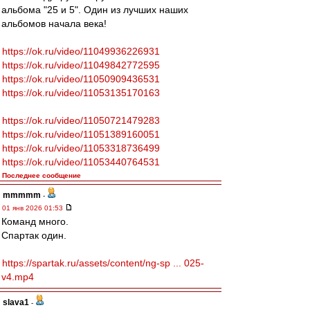
альбома "25 и 5". Один из лучших наших
альбомов начала века!
https://ok.ru/video/11049936226931
https://ok.ru/video/11049842772595
https://ok.ru/video/11050909436531
https://ok.ru/video/11053135170163
https://ok.ru/video/11050721479283
https://ok.ru/video/11051389160051
https://ok.ru/video/11053318736499
https://ok.ru/video/11053440764531
Последнее сообщение
mmmmm
-
01 янв 2026 01:53
Команд много.
Спартак один.
https://spartak.ru/assets/content/ng-sp ... 025-
v4.mp4
slava1
-