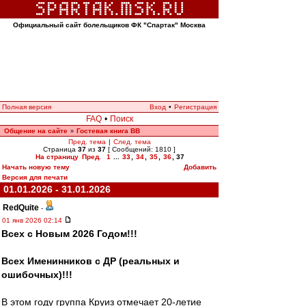
Официальный сайт болельщиков ФК "Спартак" Москва
Полная версия
Вход
•
Регистрация
FAQ
•
Поиск
Общение на сайте
Гостевая книга ВВ
»
Пред. тема
|
След. тема
Страница
37
из
37
[ Сообщений: 1810 ]
На страницу
Пред.
1
...
33
,
34
,
35
,
36
,
37
Начать новую тему
Добавить
Версия для печати
01.01.2026 - 31.01.2026
RedQuite
-
01 янв 2026 02:14
Всех с Новым 2026 Годом!!!
Всех Именинников с ДР (реальных и
ошибочных)!!!
В этом году группа Круиз отмечает 20-летие