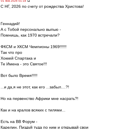
01 янв 2026 01:18
С НГ, 2026 по счету от рождества Христова!
Геннадий!
А с Тобой персонально выпью -
Помнишь, как 1970 встречали?
ФКСМ и ХКСМ Чемпионы 1969!!!!!!
Так что про
Хоккей Спартака и
Те Имена - это Святое!!!
Вот было Время!!!!!
...и да,я не этот, как его ...забыл....?!
Но на первенство Африки мне насрать?!
Как и на кралов всяких с тилями...
Есть на ВВ Форум -
Карелин, Пиздуй туда по ним и открывай свои