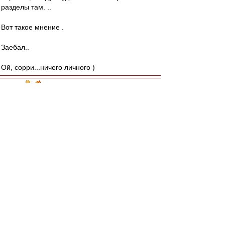
разделы там. ..
Вот такое мнение .
Заебал..
Ой, сорри...ничего личного )
recchi
-
01 янв 2026 01:02
С Новым годом, красно-белая планета!!!
Желаю всем крепкого здоровья и побольше
спартаковских побед!
Карелин
-
01 янв 2026 00:30
С Новым Годом, дорогие сокнижники и
администрация сайта!
ВВсем желаю в наступившем году бодрого
здоровья, здравого терпения и всех благ!
Любимому клубу - здорового спартаковского
духа, спортивного счастья и побед во всех
турнирах, в которых будут выступать игроки в