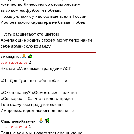
количество Личностей со своим жёстким
взглядом на футбол и победы.
Пожалуй, таких у нас больше всех в России.
Ибо без такого характера не бывает побед.
Пусть расцветают сто цветов!
А желающие ходить строем могут легко найти
себе армейскую команду.
Леонидыч
-
03 янв 2026 22:28
Читаем «Маленькие трагедии» АСП…
«Я - Дон Гуан, и я тебя люблю…»
«С чего начну? «Осмелюсь»… или нет:
«Сеньора»… ба! что в голову придет,
То и скажу, без предуготовленья,
Импровизатором любовной песни…»
Спартачек-Казачек!
-
03 янв 2026 21:54
Больше чем мы ,нового тренера никто не