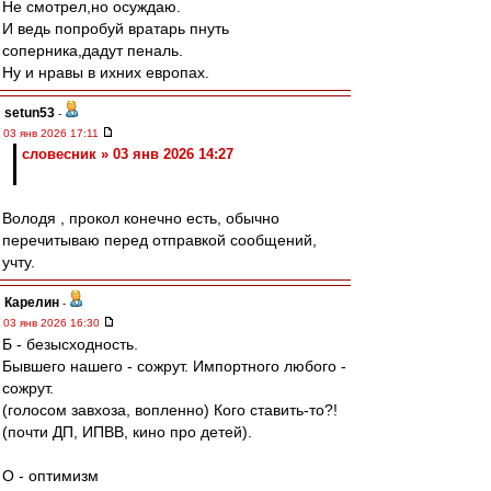
Не смотрел,но осуждаю.
И ведь попробуй вратарь пнуть
соперника,дадут пеналь.
Ну и нравы в ихних европах.
setun53
-
03 янв 2026 17:11
словесник » 03 янв 2026 14:27
Володя , прокол конечно есть, обычно
перечитываю перед отправкой сообщений,
учту.
Карелин
-
03 янв 2026 16:30
Б - безысходность.
Бывшего нашего - сожрут. Импортного любого -
сожрут.
(голосом завхоза, вопленно) Кого ставить-то?!
(почти ДП, ИПВВ, кино про детей).
О - оптимизм