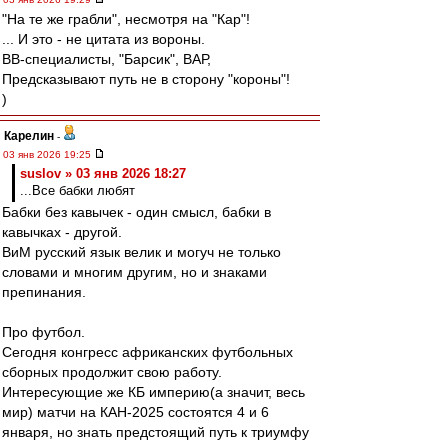
"На те же грабли", несмотря на "Кар"!
... И это - не цитата из вороны.
ВВ-специалисты, "Барсик", ВАР,
Предсказывают путь не в сторону "короны"!
)
Карелин
-
03 янв 2026 19:25
suslov » 03 янв 2026 18:27
...Все бабки любят
Бабки без кавычек - один смысл, бабки в
кавычках - другой.
ВиМ русский язык велик и могуч не только
словами и многим другим, но и знаками
препинания.
Про футбол.
Сегодня конгресс африканских футбольных
сборных продолжит свою работу.
Интересующие же КБ империю(а значит, весь
мир) матчи на КАН-2025 состоятся 4 и 6
января, но знать предстоящий путь к триумфу