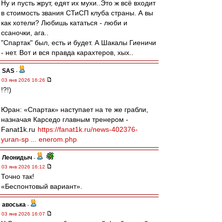
Ну и пусть жрут, едят их мухи..Это ж всё входит
в стоимость звания СТиСП клуба страны. А вы
как хотели? Любишь кататься - люби и
ссаночки, ага..
"Спартак" был, есть и будет. А Шакалы Гиеничи
- нет. Вот и вся правда карахтеров, хых..
SAS
-
03 янв 2026 16:26
!?!)
Юран: «Спартак» наступает на те же грабли,
назначая Карседо главным тренером -
Fanat1k.ru
https://fanat1k.ru/news-402376-
yuran-sp ... enerom.php
Леонидыч
-
03 янв 2026 16:12
Точно так!
«Беспонтовый вариант».
авоська
-
03 янв 2026 16:07