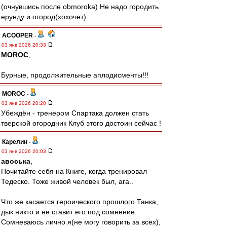
(очнувшись после obmoroka) Не надо городить
ерунду и огород(хохочет).
ACOOPER
-
03 янв 2026 20:33
MOROC
,
Бурные, продолжительные аплодисменты!!!
MOROC
-
03 янв 2026 20:20
Убеждён - тренером Спартака должен стать
тверской огородник Клуб этого достоин сейчас !
Карелин
-
03 янв 2026 20:03
авоська
,
Почитайте себя на Книге, когда тренировал
Тедеско. Тоже живой человек был, ага..
Что же касается героического прошлого Танка,
дык никто и не ставит его под сомнение.
Сомневаюсь лично я(не могу говорить за всех),