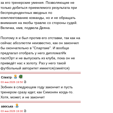
за его тренерские умения. Позволяющие не
только добиться приемлемого результата при
беспрецендентных вводных по
комплектованию команды, но и не обращать
внимания на якобы травлю со стороны судей.
Величка, нмв, подвела Деяна.
Поэтому я и был против его отставки, так как на
сейчас абсолютли неизвестно, как он закончил
бы окончательно в "Спартаке". И вообще
предлагал отобрать у него дипломатИк
паспОрт и не выпускать из клуба, пока он не
приведёт нас к золоту. Раз у него такой
футбольный авторитет имеется(смеётся)
Спектр
-
03 янв 2026 19:50
Зобнин в следующем году закончит и пусть
тренером сразу идет, как Симонян когда-то.
Хотя, может, и не закончит
авоська
-
03 янв 2026 19:30