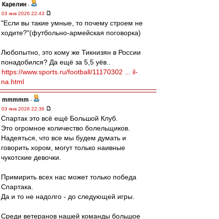
Карелин
-
03 янв 2026 22:43
"Если вы такие умные, то почему строем не
ходите?"(футбольно-армейская поговорка)
Любопытно, это кому же Тикнизян в России
понадобился? Да ещё за 5,5 уёв..
https://www.sports.ru/football/11170302 ... il-
na.html
mmmmm
-
03 янв 2026 22:36
Спартак это всё ещё Большой Клуб.
Это огромное количество болельщиков.
Надеяться, что все мы будем думать и
говорить хором, могут только наивные
чукотские девочки.
Примирить всех нас может только победа
Спартака.
Да и то не надолго - до следующей игры.
Среди ветеранов нашей команды большое