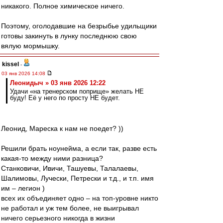
никакого. Полное химическое ничего.
Поэтому, оголодавшие на безрыбье удильщики
готовы закинуть в лунку последнюю свою
вялую мормышку.
kissel
-
03 янв 2026 14:08
Леонидыч » 03 янв 2026 12:22
Удачи «на тренерском поприще» желать НЕ
буду! Её у него по просту НЕ будет.
Леонид, Мареска к нам не поедет? ))
Решили брать ноунейма, а если так, разве есть
какая-то между ними разница?
Станковичи, Ивичи, Ташуевы, Талалаевы,
Шалимовы, Лучески, Петрески и т.д., и т.п. имя
им – легион )
всех их объединяет одно – на топ-уровне никто
не работал и уж тем более, не выигрывал
ничего серьезного никогда в жизни