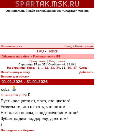
Официальный сайт болельщиков ФК "Спартак" Москва
Полная версия
Вход
•
Регистрация
FAQ
•
Поиск
Общение на сайте
Гостевая книга ВВ
»
Пред. тема
|
След. тема
Страница
35
из
37
[ Сообщений: 1810 ]
На страницу
Пред.
1
...
32
,
33
,
34
,
35
,
36
,
37
След.
Начать новую тему
Добавить
Версия для печати
01.01.2026 - 31.01.2026
cuba
-
03 янв 2026 23:24
Пусть расцветают, ярко, сто цветов!
Укажем те, что нюхать, что потом...
Не только носом, с подключением ртов!
Зубам дадим поддержку, долотом!
)
Последнее сообщение