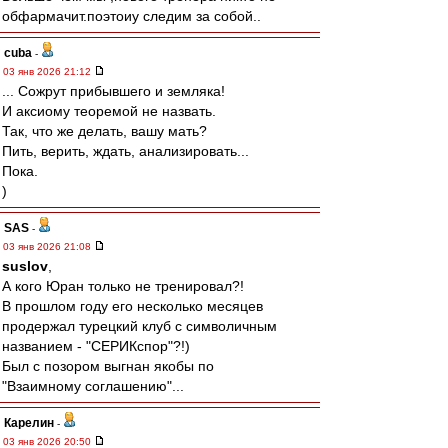
обфармачит.поэтоиу следим за собой..
cuba
-
03 янв 2026 21:12
... Сожрут прибывшего и земляка!
И аксиому теоремой не назвать.
Так, что же делать, вашу мать?
Пить, верить, ждать, анализировать...
Пока.
)
SAS
-
03 янв 2026 21:08
suslov
,
А кого Юран только не тренировал?!
В прошлом году его несколько месяцев
продержал турецкий клуб с символичным
названием - "СЕРИКспор"?!)
Был с позором выгнан якобы по
"Взаимному соглашению"...
Карелин
-
03 янв 2026 20:50