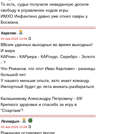
То есть, судьи получили невиданную доселе
свободу в управлении ходом игры.
ИМХО Инфантино давно уже отнял лавры у
Босмана.
Карелин
-
03 янв 2026 13:09
ВВсем удачных выходных во время выходных!
И мира
КАРпин - КАРрера - КАРседо. Серебро - Золото
- ?
Что Романов, что этот Иван Карлович - разницы
большой нет.
У нашего меньше опыта, зато знает команду.
Импортный будет до лета вникать-разбираться.
Калашникову Александру Петровичу - 69!
Крепкого здоровья и спасибо за игру в
"Спартаке"!
Леонидыч
-
03 янв 2026 13:08
Романова оставляют вроде…