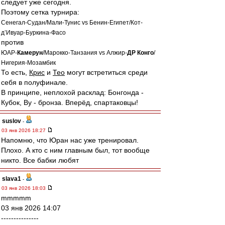
следует уже сегодня.
Поэтому сетка турнира:
Сенегал-Судан/Мали-Тунис vs Бенин-Египет/Кот-
д’Ивуар-Буркина-Фасо
против
ЮАР-
Камерун
/Марокко-Танзания vs Алжир-
ДР Конго
/
Нигерия-Мозамбик
То есть,
Крис
и
Тео
могут встретиться среди
себя в полуфинале.
В принципе, неплохой расклад: Бонгонда -
Кубок, Ву - бронза. Вперёд, спартаковцы!
suslov
-
03 янв 2026 18:27
Напомню, что Юран нас уже тренировал.
Плохо. А кто с ним главным был, тот вообще
никто. Все бабки любят
slava1
-
03 янв 2026 18:03
mmmmm
03 янв 2026 14:07
---------------