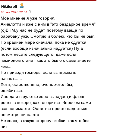
Nikiforoff
-
03 янв 2026 22:54
Мое мнение я уже говорил.
Анчелотти и иже с ним в "это бездарное время"
(с)ВНМ,у нас не будет, поэтому вааще по
барабану уже. Смотрю и болею, кто бы не был.
По крайней мере сначала, пока не сдуется
(если вообще изначально надуется) Ну а
потом несите следующего, даже если
чемионом станет, как это было с сами знаете
кем....
Не приведи господь, если выигрывать
начнет.......
Хотя, естественнно, очень хотел бы,
ошибиться.
Иногда и в рулетке зеро выпадает,и флэш-
рояль в покере, как говорится. Впрочем сами
все понимаете. Остается просто надеяться,
несмотря ни на что.
Не знаю, в какую сторону скобки, так что без
них....