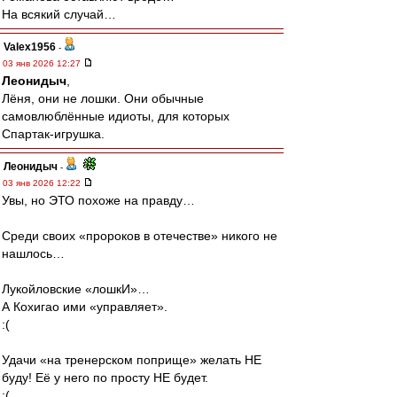
На всякий случай…
Valex1956
-
03 янв 2026 12:27
Леонидыч
,
Лёня, они не лошки. Они обычные
самовлюблённые идиоты, для которых
Спартак-игрушка.
Леонидыч
-
03 янв 2026 12:22
Увы, но ЭТО похоже на правду…
Среди своих «пророков в отечестве» никого не
нашлось…
Лукойловские «лошкИ»…
А Кохигао ими «управляет».
:(
Удачи «на тренерском поприще» желать НЕ
буду! Её у него по просту НЕ будет.
:(