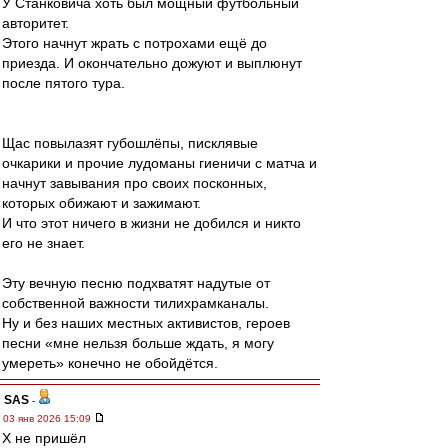
У Станковича хоть был мощный футбольный
авторитет.
Этого начнут жрать с потрохами ещё до
приезда. И окончательно дожуют и выплюнут
после пятого тура.
Щас повылазят губошлёпы, писклявые
очкарики и прочие лудоманы гиеничи с матча и
начнут завывания про своих посконных,
которых обижают и зажимают.
И что этот ничего в жизни не добился и никто
его не знает.
Эту вечную песню подхватят надутые от
собственной важности тилихрамканалы.
Ну и без наших местных активистов, героев
песни «мне нельзя больше ждать, я могу
умереть» конечно не обойдётся.
SAS
-
03 янв 2026 15:09
Х не пришёл