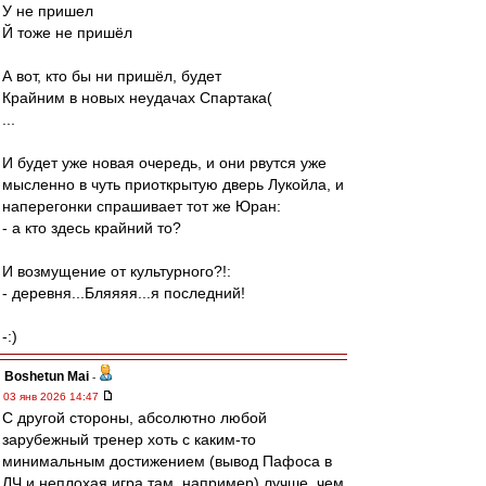
У не пришел
Й тоже не пришёл
А вот, кто бы ни пришёл, будет
Крайним в новых неудачах Спартака(
...
И будет уже новая очередь, и они рвутся уже
мысленно в чуть приоткрытую дверь Лукойла, и
наперегонки спрашивает тот же Юран:
- а кто здесь крайний то?
И возмущение от культурного?!:
- деревня...Бляяяя...я последний!
-:)
Boshetun Mai
-
03 янв 2026 14:47
С другой стороны, абсолютно любой
зарубежный тренер хоть с каким-то
минимальным достижением (вывод Пафоса в
ЛЧ и неплохая игра там, например) лучше, чем