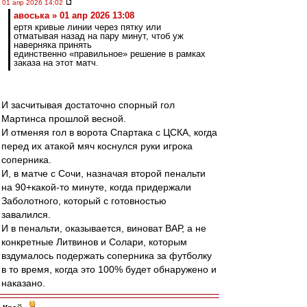
01 апр 2026 14:02
авоська » 01 апр 2026 13:08
ертя кривые линии через пятку или
отматывая назад на пару минут, чтоб уж
наверняка принять
единственно «правильное» решение в рамках
заказа на этот матч.
И засчитывая достаточно спорный гол
Мартинса прошлой весной.
И отменяя гол в ворота Спартака с ЦСКА, когда
перед их атакой мяч коснулся руки игрока
соперника.
И, в матче с Сочи, назначая второй пенальти
на 90+какой-то минуте, когда придержали
Заболотного, который с готовностью
завалился.
И в пенальти, оказывается, виноват ВАР, а не
конкретные Литвинов и Солари, которым
вздумалось подержать соперника за футболку
в то время, когда это 100% будет обнаружено и
наказано.