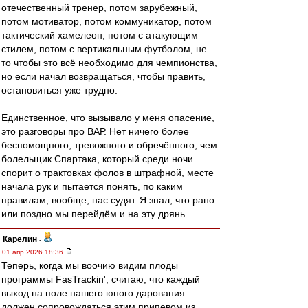
отечественный тренер, потом зарубежный,
потом мотиватор, потом коммуникатор, потом
тактический хамелеон, потом с атакующим
стилем, потом с вертикальным футболом, не
то чтобы это всё необходимо для чемпионства,
но если начал возвращаться, чтобы править,
остановиться уже трудно.
Единственное, что вызывало у меня опасение,
это разговоры про ВАР. Нет ничего более
беспомощного, тревожного и обречённого, чем
болельщик Спартака, который среди ночи
спорит о трактовках фолов в штрафной, месте
начала рук и пытается понять, по каким
правилам, вообще, нас судят. Я знал, что рано
или поздно мы перейдём и на эту дрянь.
Карелин
-
01 апр 2026 18:36
Теперь, когда мы воочию видим плоды
программы FasTrackin', считаю, что каждый
выход на поле нашего юного дарования
должен сопровождаться этим припевом из