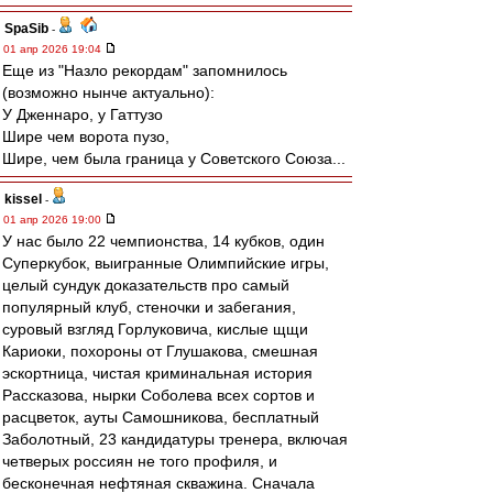
SpaSib
-
01 апр 2026 19:04
Еще из "Назло рекордам" запомнилось
(возможно нынче актуально):
У Дженнаро, у Гаттузо
Шире чем ворота пузо,
Шире, чем была граница у Советского Союза...
kissel
-
01 апр 2026 19:00
У нас было 22 чемпионства, 14 кубков, один
Суперкубок, выигранные Олимпийские игры,
целый сундук доказательств про самый
популярный клуб, стеночки и забегания,
суровый взгляд Горлуковича, кислые щщи
Кариоки, похороны от Глушакова, смешная
эскортница, чистая криминальная история
Рассказова, нырки Соболева всех сортов и
расцветок, ауты Самошникова, бесплатный
Заболотный, 23 кандидатуры тренера, включая
четверых россиян не того профиля, и
бесконечная нефтяная скважина. Сначала