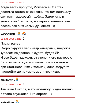
01 апр 2026 16:40
Когда весть про уход Мойзеса в Спартак
достигла гостевых конюшни, то там поначалу
случился массовый падёж... Затем стали
уповать на 1 апреля, но червь сомнения уже
поселился в их чалых душонках...))
ACOOPER
-
01 апр 2026 15:51
Писал ранее.
Скоро окружат периметр камерами, накроют
куполом из дронов, и судить будет ИИ.
И все будет зависеть от степени его настроек.
Либо измерять до миллиметров и ньютонов
при столкновениях и толчках, либо загрубить
настройки до приемлемости зрелища.
Nikiforoff
-
01 апр 2026 15:39
Там еще Николя, матьивозаногу, Уэдек помню
с трапа спускался 1-го апреля :-)
extratime
-