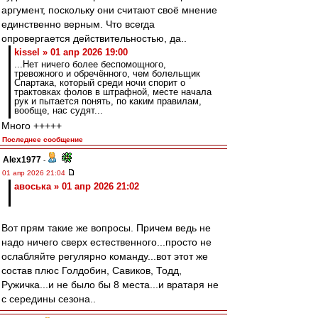
аргумент, поскольку они считают своё мнение
единственно верным. Что всегда
опровергается действительностью, да..
kissel » 01 апр 2026 19:00
...Нет ничего более беспомощного,
тревожного и обречённого, чем болельщик
Спартака, который среди ночи спорит о
трактовках фолов в штрафной, месте начала
рук и пытается понять, по каким правилам,
вообще, нас судят...
Много +++++
Последнее сообщение
Alex1977
-
01 апр 2026 21:04
авоська » 01 апр 2026 21:02
Вот прям такие же вопросы. Причем ведь не
надо ничего сверх естественного...просто не
ослабляйте регулярно команду...вот этот же
состав плюс Голдобин, Савиков, Тодд,
Ружичка...и не было бы 8 места...и вратаря не
с середины сезона..