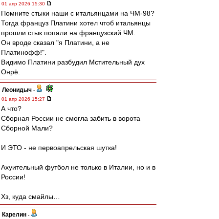
01 апр 2026 15:30
Помните стыки наши с итальянцами на ЧМ-98?
Тогда француз Платини хотел чтоб итальянцы
прошли стык попали на французский ЧМ.
Он вроде сказал "я Платини, а не
Платинофф!".
Видимо Платини разбудил Мстительный дух
Онрё.
Леонидыч
-
01 апр 2026 15:27
А что?
Сборная России не смогла забить в ворота
Сборной Мали?
И ЭТО - не первоапрельская шутка!
Ахуительный футбол не только в Италии, но и в
России!
Хз, куда смайлы…
Карелин
-