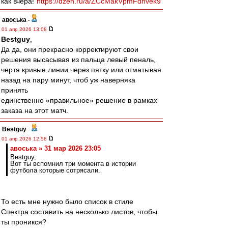
как вчера!
https://dzen.ru/a/ZCcMakVpmFdhvek9
авоська
-
01 апр 2026 13:08
Bestguy
,
Да да, они прекрасно корректируют свои
решения высасывая из пальца левый пеналь,
чертя кривые линии через пятку или отматывая
назад на пару минут, чтоб уж наверняка
принять
единственно «правильное» решение в рамках
заказа на этот матч.
Bestguy
-
01 апр 2026 12:58
авоська » 31 мар 2026 23:05
Bestguy,
Вот ты вспомнил три момента в истории
футбола которые сотрясали.
То есть мне нужно было список в стиле
Спектра составить на несколько листов, чтобы
ты проникся?