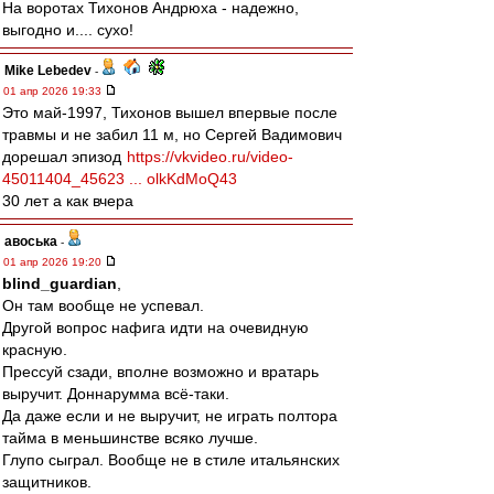
На воротах Тихонов Андрюха - надежно,
выгодно и.... сухо!
Mike Lebedev
-
01 апр 2026 19:33
Это май-1997, Тихонов вышел впервые после
травмы и не забил 11 м, но Сергей Вадимович
дорешал эпизод
https://vkvideo.ru/video-
45011404_45623 ... olkKdMoQ43
30 лет а как вчера
авоська
-
01 апр 2026 19:20
blind_guardian
,
Он там вообще не успевал.
Другой вопрос нафига идти на очевидную
красную.
Прессуй сзади, вполне возможно и вратарь
выручит. Доннарумма всё-таки.
Да даже если и не выручит, не играть полтора
тайма в меньшинстве всяко лучше.
Глупо сыграл. Вообще не в стиле итальянских
защитников.