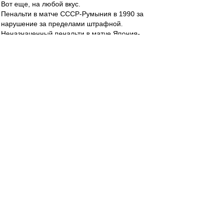
Вот еще, на любой вкус.
Пенальти в матче СССР-Румыния в 1990 за
нарушение за пределами штрафной.
Неназначенный пенальти в матче Япония-
Россия в 2002.
Неназначенный пенальти в ответном матче СМ
с Нантом в 1996.
Неназначенный пенальти за игру рукой Халком
в штрафной в 2015.
И причем тут использование ВАРа
административным ресурсом?
Можно подумать до ВАРа админресурс не
оказывал влияния на результат?
Сейчас хоть можно ткнуть тем, что у судьи
появилась возможность не спеша посмотреть
спорный момент с нескольких ракурсов и при
необходимости скорректировать свое решение.
А раньше судья мог сказать, что это вы у
экранов просмотры глядите, а я должен
решение принять за доли секунды на
основании того, как эпизод смотрится с той
позиции, на которой я нахожусь.