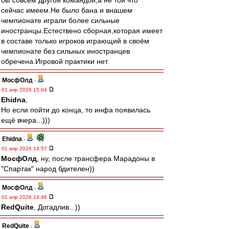
бы совсем другой командой,а не той что
сейчас имеем.Не было бана и внашем
чемпионате играли более сильные
иностранцы.Естествено сборная,которая имеет
в составе только игроков играющий в своём
чемпионате без сильных иностранцев
обречена.Игровой практики нет.
МосфОлд
-
01 апр 2026 15:04
Ehidna
,
Но если пойти до конца, то инфа появилась
ещё вчера...)))
Ehidna
-
01 апр 2026 14:57
МосфОлд
, ну, после трансфера Марадоны в
"Спартак" народ бдителен))
МосфОлд
-
01 апр 2026 14:46
RedQuite
, Догадлив...))
RedQuite
-