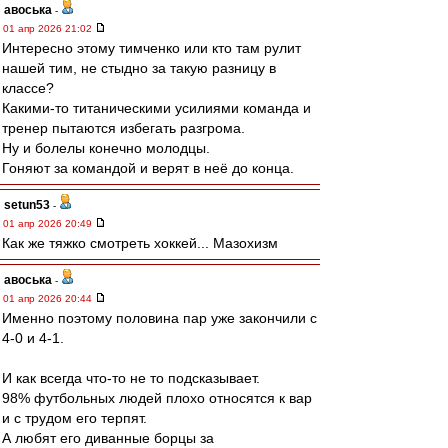
авоська
-
01 апр 2026 21:02
Интересно этому тимченко или кто там рулит
нашей тим, не стыдно за такую разницу в
классе?
Какими-то титаническими усилиями команда и
тренер пытаются избегать разгрома.
Ну и болелы конечно молодцы.
Гоняют за командой и верят в неё до конца.
setun53
-
01 апр 2026 20:49
Как же тяжко смотреть хоккей... Мазохизм
авоська
-
01 апр 2026 20:44
Именно поэтому половина пар уже закончили с
4-0 и 4-1.
И как всегда что-то не то подсказывает.
98% футбольных людей плохо относятся к вар
и с трудом его терпят.
А любят его диванные борцы за