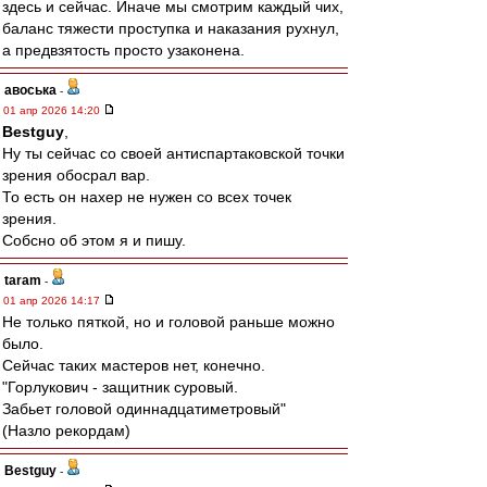
здесь и сейчас. Иначе мы смотрим каждый чих,
баланс тяжести проступка и наказания рухнул,
а предвзятость просто узаконена.
авоська
-
01 апр 2026 14:20
Bestguy
,
Ну ты сейчас со своей антиспартаковской точки
зрения обосрал вар.
То есть он нахер не нужен со всех точек
зрения.
Собсно об этом я и пишу.
taram
-
01 апр 2026 14:17
Не только пяткой, но и головой раньше можно
было.
Сейчас таких мастеров нет, конечно.
"Горлукович - защитник суровый.
Забьет головой одиннадцатиметровый"
(Назло рекордам)
Bestguy
-