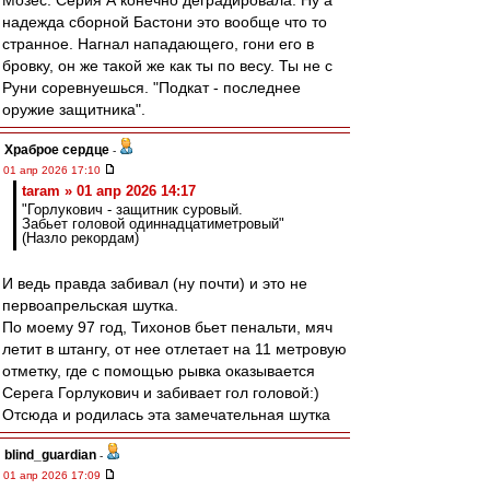
Мозес. Серия А конечно деградировала. Ну а
надежда сборной Бастони это вообще что то
странное. Нагнал нападающего, гони его в
бровку, он же такой же как ты по весу. Ты не с
Руни соревнуешься. "Подкат - последнее
оружие защитника".
Храброе сердце
-
01 апр 2026 17:10
taram » 01 апр 2026 14:17
"Горлукович - защитник суровый.
Забьет головой одиннадцатиметровый"
(Назло рекордам)
И ведь правда забивал (ну почти) и это не
первоапрельская шутка.
По моему 97 год, Тихонов бьет пенальти, мяч
летит в штангу, от нее отлетает на 11 метровую
отметку, где с помощью рывка оказывается
Серега Горлукович и забивает гол головой:)
Отсюда и родилась эта замечательная шутка
blind_guardian
-
01 апр 2026 17:09