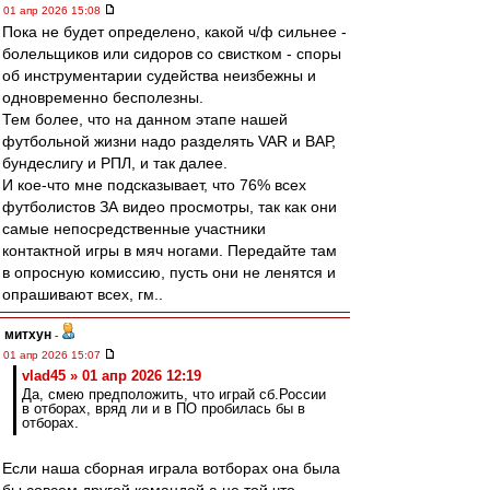
01 апр 2026 15:08
Пока не будет определено, какой ч/ф сильнее -
болельщиков или сидоров со свистком - споры
об инструментарии судейства неизбежны и
одновременно бесполезны.
Тем более, что на данном этапе нашей
футбольной жизни надо разделять VAR и ВАР,
бундеслигу и РПЛ, и так далее.
И кое-что мне подсказывает, что 76% всех
футболистов ЗА видео просмотры, так как они
самые непосредственные участники
контактной игры в мяч ногами. Передайте там
в опросную комиссию, пусть они не ленятся и
опрашивают всех, гм..
митхун
-
01 апр 2026 15:07
vlad45 » 01 апр 2026 12:19
Да, смею предположить, что играй сб.России
в отборах, вряд ли и в ПО пробилась бы в
отборах.
Если наша сборная играла вотборах она была