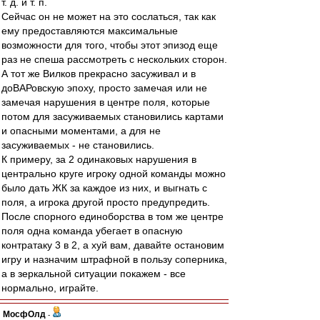
т. д. и т. п.
Сейчас он не может на это сослаться, так как
ему предоставляются максимальные
возможности для того, чтобы этот эпизод еще
раз не спеша рассмотреть с нескольких сторон.
А тот же Вилков прекрасно засуживал и в
доВАРовскую эпоху, просто замечая или не
замечая нарушения в центре поля, которые
потом для засуживаемых становились картами
и опасными моментами, а для не
засуживаемых - не становились.
К примеру, за 2 одинаковых нарушения в
центрально круге игроку одной команды можно
было дать ЖК за каждое из них, и выгнать с
поля, а игрока другой просто предупредить.
После спорного единоборства в том же центре
поля одна команда убегает в опасную
контратаку 3 в 2, а хуй вам, давайте остановим
игру и назначим штрафной в пользу соперника,
а в зеркальной ситуации покажем - все
нормально, играйте.
МосфОлд
-