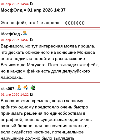
01 апр 2026 14:44
МосфОлд » 01 апр 2026 14:37
Это не фейк, это 1-е апреля... )))))))))))))
МосфОлд
-
01 апр 2026 14:37
Вар-варом, но тут интересная молва прошла,
что дескать обиженного на конюшне Мойзеса
нечто подвигло перейти в расположение
Великого да Могучего. Пока выглядит как фейк,
но в каждом фейке есть доля делулуйского
лайфхака...
des007
-
01 апр 2026 14:22
В доваровские времена, когда главному
арбитру одному предстояло очень быстро
принимать решения по единоборствам в
штрафной, неявно существовал один очень
важный баланс: для назначения пенальти,
если судейство честное, потенциальное
нарушение должно было выглядеть