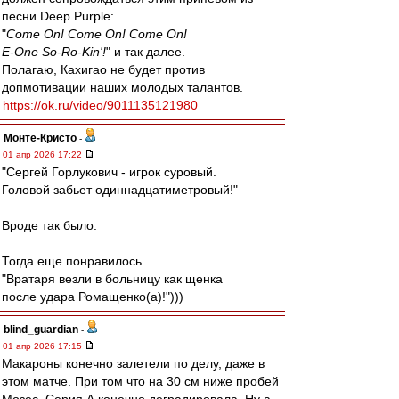
песни Deep Purple:
"
Come On! Come On! Come On!
E-One So-Ro-Kin'!
" и так далее.
Полагаю, Кахигао не будет против
допмотивации наших молодых талантов.
https://ok.ru/video/9011135121980
Монте-Кристо
-
01 апр 2026 17:22
"Сергей Горлукович - игрок суровый.
Головой забьет одиннадцатиметровый!"
Вроде так было.
Тогда еще понравилось
"Вратаря везли в больницу как щенка
после удара Ромащенко(а)!")))
blind_guardian
-
01 апр 2026 17:15
Макароны конечно залетели по делу, даже в
этом матче. При том что на 30 см ниже пробей