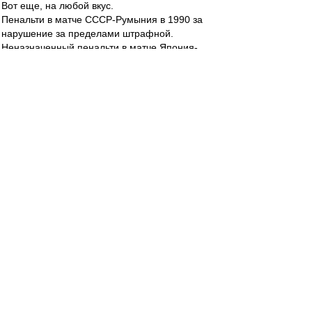
Вот еще, на любой вкус.
Пенальти в матче СССР-Румыния в 1990 за
нарушение за пределами штрафной.
Неназначенный пенальти в матче Япония-
Россия в 2002.
Неназначенный пенальти в ответном матче СМ
с Нантом в 1996.
Неназначенный пенальти за игру рукой Халком
в штрафной в 2015.
И причем тут использование ВАРа
административным ресурсом?
Можно подумать до ВАРа админресурс не
оказывал влияния на результат?
Сейчас хоть можно ткнуть тем, что у судьи
появилась возможность не спеша посмотреть
спорный момент с нескольких ракурсов и при
необходимости скорректировать свое решение.
А раньше судья мог сказать, что это вы у
экранов просмотры глядите, а я должен
решение принять за доли секунды на
основании того, как эпизод смотрится с той
позиции, на которой я нахожусь.