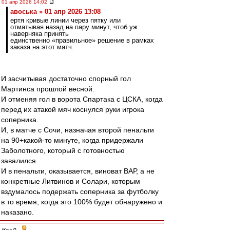
01 апр 2026 14:02
авоська » 01 апр 2026 13:08
ертя кривые линии через пятку или
отматывая назад на пару минут, чтоб уж
наверняка принять
единственно «правильное» решение в рамках
заказа на этот матч.
И засчитывая достаточно спорный гол
Мартинса прошлой весной.
И отменяя гол в ворота Спартака с ЦСКА, когда
перед их атакой мяч коснулся руки игрока
соперника.
И, в матче с Сочи, назначая второй пенальти
на 90+какой-то минуте, когда придержали
Заболотного, который с готовностью
завалился.
И в пенальти, оказывается, виноват ВАР, а не
конкретные Литвинов и Солари, которым
вздумалось подержать соперника за футболку
в то время, когда это 100% будет обнаружено и
наказано.