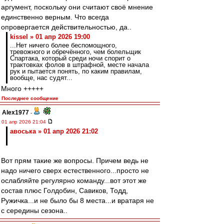
аргумент, поскольку они считают своё мнение
единственно верным. Что всегда
опровергается действительностью, да..
kissel » 01 апр 2026 19:00
...Нет ничего более беспомощного,
тревожного и обречённого, чем болельщик
Спартака, который среди ночи спорит о
трактовках фолов в штрафной, месте начала
рук и пытается понять, по каким правилам,
вообще, нас судят...
Много +++++
Последнее сообщение
Alex1977
-
01 апр 2026 21:04
авоська » 01 апр 2026 21:02
Вот прям такие же вопросы. Причем ведь не
надо ничего сверх естественного...просто не
ослабляйте регулярно команду...вот этот же
состав плюс Голдобин, Савиков, Тодд,
Ружичка...и не было бы 8 места...и вратаря не
с середины сезона..