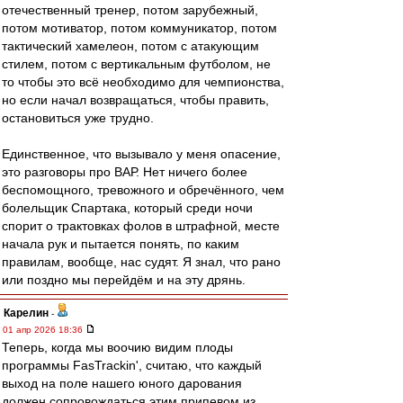
отечественный тренер, потом зарубежный,
потом мотиватор, потом коммуникатор, потом
тактический хамелеон, потом с атакующим
стилем, потом с вертикальным футболом, не
то чтобы это всё необходимо для чемпионства,
но если начал возвращаться, чтобы править,
остановиться уже трудно.
Единственное, что вызывало у меня опасение,
это разговоры про ВАР. Нет ничего более
беспомощного, тревожного и обречённого, чем
болельщик Спартака, который среди ночи
спорит о трактовках фолов в штрафной, месте
начала рук и пытается понять, по каким
правилам, вообще, нас судят. Я знал, что рано
или поздно мы перейдём и на эту дрянь.
Карелин
-
01 апр 2026 18:36
Теперь, когда мы воочию видим плоды
программы FasTrackin', считаю, что каждый
выход на поле нашего юного дарования
должен сопровождаться этим припевом из