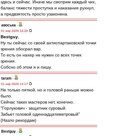
здесь и сейчас. Иначе мы смотрим каждый чих,
баланс тяжести проступка и наказания рухнул,
а предвзятость просто узаконена.
авоська
-
01 апр 2026 14:20
Bestguy
,
Ну ты сейчас со своей антиспартаковской точки
зрения обосрал вар.
То есть он нахер не нужен со всех точек
зрения.
Собсно об этом я и пишу.
taram
-
01 апр 2026 14:17
Не только пяткой, но и головой раньше можно
было.
Сейчас таких мастеров нет, конечно.
"Горлукович - защитник суровый.
Забьет головой одиннадцатиметровый"
(Назло рекордам)
Bestguy
-