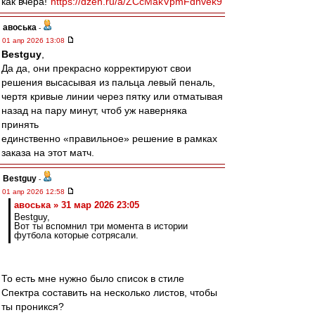
как вчера!
https://dzen.ru/a/ZCcMakVpmFdhvek9
авоська
-
01 апр 2026 13:08
Bestguy
,
Да да, они прекрасно корректируют свои
решения высасывая из пальца левый пеналь,
чертя кривые линии через пятку или отматывая
назад на пару минут, чтоб уж наверняка
принять
единственно «правильное» решение в рамках
заказа на этот матч.
Bestguy
-
01 апр 2026 12:58
авоська » 31 мар 2026 23:05
Bestguy,
Вот ты вспомнил три момента в истории
футбола которые сотрясали.
То есть мне нужно было список в стиле
Спектра составить на несколько листов, чтобы
ты проникся?