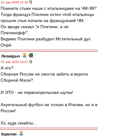
01 апр 2026 15:30
Помните стыки наши с итальянцами на ЧМ-98?
Тогда француз Платини хотел чтоб итальянцы
прошли стык попали на французский ЧМ.
Он вроде сказал "я Платини, а не
Платинофф!".
Видимо Платини разбудил Мстительный дух
Онрё.
Леонидыч
-
01 апр 2026 15:27
А что?
Сборная России не смогла забить в ворота
Сборной Мали?
И ЭТО - не первоапрельская шутка!
Ахуительный футбол не только в Италии, но и в
России!
Хз, куда смайлы…
Карелин
-