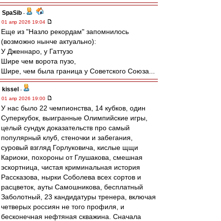
SpaSib
-
01 апр 2026 19:04
Еще из "Назло рекордам" запомнилось
(возможно нынче актуально):
У Дженнаро, у Гаттузо
Шире чем ворота пузо,
Шире, чем была граница у Советского Союза...
kissel
-
01 апр 2026 19:00
У нас было 22 чемпионства, 14 кубков, один
Суперкубок, выигранные Олимпийские игры,
целый сундук доказательств про самый
популярный клуб, стеночки и забегания,
суровый взгляд Горлуковича, кислые щщи
Кариоки, похороны от Глушакова, смешная
эскортница, чистая криминальная история
Рассказова, нырки Соболева всех сортов и
расцветок, ауты Самошникова, бесплатный
Заболотный, 23 кандидатуры тренера, включая
четверых россиян не того профиля, и
бесконечная нефтяная скважина. Сначала