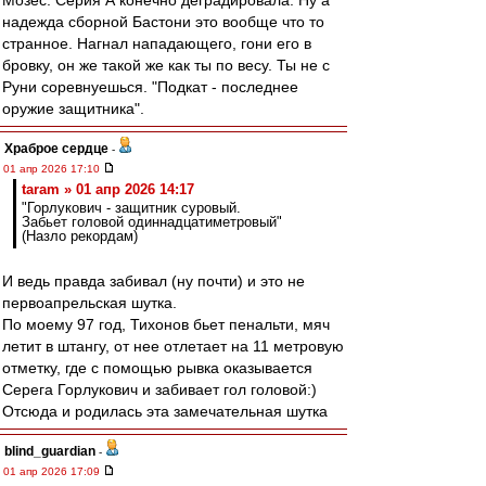
Мозес. Серия А конечно деградировала. Ну а
надежда сборной Бастони это вообще что то
странное. Нагнал нападающего, гони его в
бровку, он же такой же как ты по весу. Ты не с
Руни соревнуешься. "Подкат - последнее
оружие защитника".
Храброе сердце
-
01 апр 2026 17:10
taram » 01 апр 2026 14:17
"Горлукович - защитник суровый.
Забьет головой одиннадцатиметровый"
(Назло рекордам)
И ведь правда забивал (ну почти) и это не
первоапрельская шутка.
По моему 97 год, Тихонов бьет пенальти, мяч
летит в штангу, от нее отлетает на 11 метровую
отметку, где с помощью рывка оказывается
Серега Горлукович и забивает гол головой:)
Отсюда и родилась эта замечательная шутка
blind_guardian
-
01 апр 2026 17:09