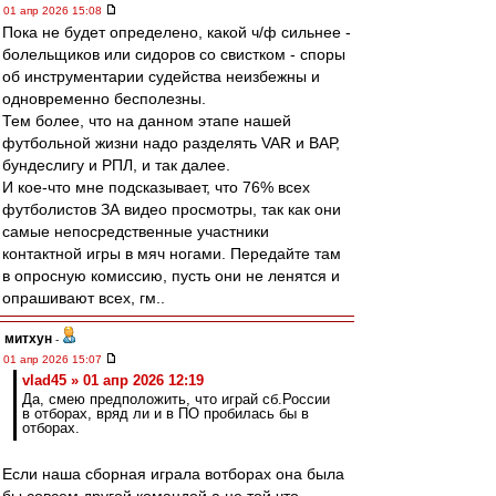
01 апр 2026 15:08
Пока не будет определено, какой ч/ф сильнее -
болельщиков или сидоров со свистком - споры
об инструментарии судейства неизбежны и
одновременно бесполезны.
Тем более, что на данном этапе нашей
футбольной жизни надо разделять VAR и ВАР,
бундеслигу и РПЛ, и так далее.
И кое-что мне подсказывает, что 76% всех
футболистов ЗА видео просмотры, так как они
самые непосредственные участники
контактной игры в мяч ногами. Передайте там
в опросную комиссию, пусть они не ленятся и
опрашивают всех, гм..
митхун
-
01 апр 2026 15:07
vlad45 » 01 апр 2026 12:19
Да, смею предположить, что играй сб.России
в отборах, вряд ли и в ПО пробилась бы в
отборах.
Если наша сборная играла вотборах она была