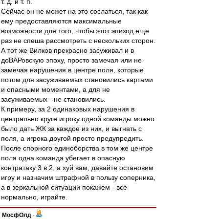
т. д. и т. п.
Сейчас он не может на это сослаться, так как
ему предоставляются максимальные
возможности для того, чтобы этот эпизод еще
раз не спеша рассмотреть с нескольких сторон.
А тот же Вилков прекрасно засуживал и в
доВАРовскую эпоху, просто замечая или не
замечая нарушения в центре поля, которые
потом для засуживаемых становились картами
и опасными моментами, а для не
засуживаемых - не становились.
К примеру, за 2 одинаковых нарушения в
центрально круге игроку одной команды можно
было дать ЖК за каждое из них, и выгнать с
поля, а игрока другой просто предупредить.
После спорного единоборства в том же центре
поля одна команда убегает в опасную
контратаку 3 в 2, а хуй вам, давайте остановим
игру и назначим штрафной в пользу соперника,
а в зеркальной ситуации покажем - все
нормально, играйте.
МосфОлд
-