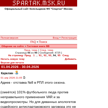
Официальный сайт болельщиков ФК "Спартак" Москва
Полная версия
Вход
•
Регистрация
FAQ
•
Поиск
Общение на сайте
Гостевая книга ВВ
»
Пред. тема
|
След. тема
Страница
94
из
95
[ Сообщений: 4725 ]
На страницу
Пред.
1
...
91
,
92
,
93
,
94
,
95
След.
Начать новую тему
Добавить
Версия для печати
01.04.2026 - 30.04.2026
Карелин
-
01 апр 2026 21:05
Адиев - отставка №8 в РПЛ этого сезона.
(смеётся) 101% футбольного люда против
неправильного применения VAR и за
видеопросмотры. Но для диванных апологетов
судейского антиспартаковского заговора это не