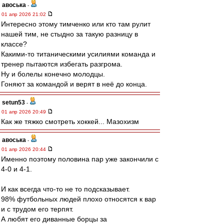
авоська
-
01 апр 2026 21:02
Интересно этому тимченко или кто там рулит
нашей тим, не стыдно за такую разницу в
классе?
Какими-то титаническими усилиями команда и
тренер пытаются избегать разгрома.
Ну и болелы конечно молодцы.
Гоняют за командой и верят в неё до конца.
setun53
-
01 апр 2026 20:49
Как же тяжко смотреть хоккей... Мазохизм
авоська
-
01 апр 2026 20:44
Именно поэтому половина пар уже закончили с
4-0 и 4-1.
И как всегда что-то не то подсказывает.
98% футбольных людей плохо относятся к вар
и с трудом его терпят.
А любят его диванные борцы за