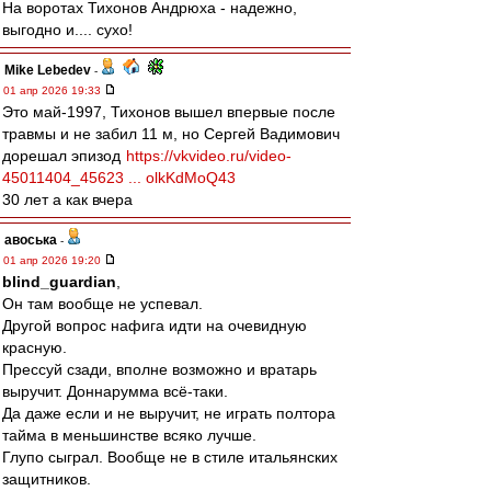
На воротах Тихонов Андрюха - надежно,
выгодно и.... сухо!
Mike Lebedev
-
01 апр 2026 19:33
Это май-1997, Тихонов вышел впервые после
травмы и не забил 11 м, но Сергей Вадимович
дорешал эпизод
https://vkvideo.ru/video-
45011404_45623 ... olkKdMoQ43
30 лет а как вчера
авоська
-
01 апр 2026 19:20
blind_guardian
,
Он там вообще не успевал.
Другой вопрос нафига идти на очевидную
красную.
Прессуй сзади, вполне возможно и вратарь
выручит. Доннарумма всё-таки.
Да даже если и не выручит, не играть полтора
тайма в меньшинстве всяко лучше.
Глупо сыграл. Вообще не в стиле итальянских
защитников.