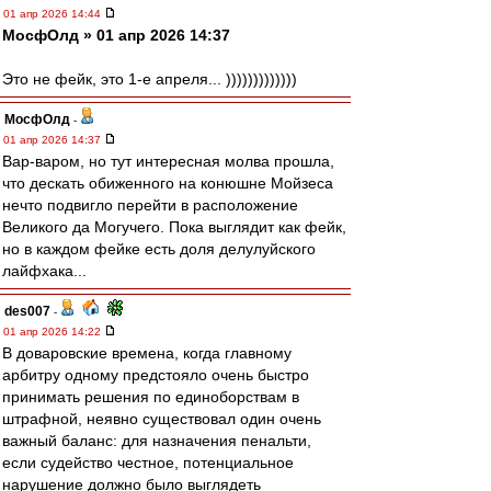
01 апр 2026 14:44
МосфОлд » 01 апр 2026 14:37
Это не фейк, это 1-е апреля... )))))))))))))
МосфОлд
-
01 апр 2026 14:37
Вар-варом, но тут интересная молва прошла,
что дескать обиженного на конюшне Мойзеса
нечто подвигло перейти в расположение
Великого да Могучего. Пока выглядит как фейк,
но в каждом фейке есть доля делулуйского
лайфхака...
des007
-
01 апр 2026 14:22
В доваровские времена, когда главному
арбитру одному предстояло очень быстро
принимать решения по единоборствам в
штрафной, неявно существовал один очень
важный баланс: для назначения пенальти,
если судейство честное, потенциальное
нарушение должно было выглядеть