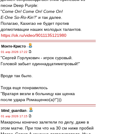
песни Deep Purple:
"
Come On! Come On! Come On!
E-One So-Ro-Kin'!
" и так далее.
Полагаю, Кахигао не будет против
допмотивации наших молодых талантов.
https://ok.ru/video/9011135121980
Монте-Кристо
-
01 апр 2026 17:22
"Сергей Горлукович - игрок суровый.
Головой забьет одиннадцатиметровый!"
Вроде так было.
Тогда еще понравилось
"Вратаря везли в больницу как щенка
после удара Ромащенко(а)!")))
blind_guardian
-
01 апр 2026 17:15
Макароны конечно залетели по делу, даже в
этом матче. При том что на 30 см ниже пробей