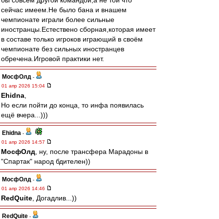
бы совсем другой командой,а не той что
сейчас имеем.Не было бана и внашем
чемпионате играли более сильные
иностранцы.Естествено сборная,которая имеет
в составе только игроков играющий в своём
чемпионате без сильных иностранцев
обречена.Игровой практики нет.
МосфОлд
-
01 апр 2026 15:04
Ehidna
,
Но если пойти до конца, то инфа появилась
ещё вчера...)))
Ehidna
-
01 апр 2026 14:57
МосфОлд
, ну, после трансфера Марадоны в
"Спартак" народ бдителен))
МосфОлд
-
01 апр 2026 14:46
RedQuite
, Догадлив...))
RedQuite
-