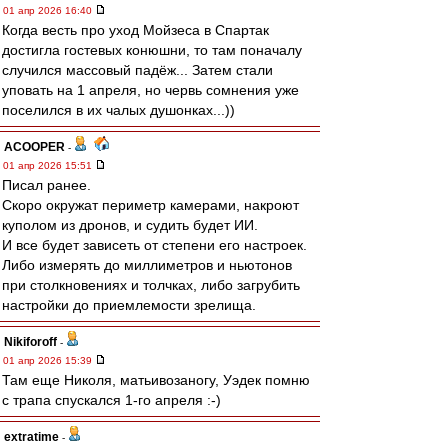
01 апр 2026 16:40
Когда весть про уход Мойзеса в Спартак
достигла гостевых конюшни, то там поначалу
случился массовый падёж... Затем стали
уповать на 1 апреля, но червь сомнения уже
поселился в их чалых душонках...))
ACOOPER
-
01 апр 2026 15:51
Писал ранее.
Скоро окружат периметр камерами, накроют
куполом из дронов, и судить будет ИИ.
И все будет зависеть от степени его настроек.
Либо измерять до миллиметров и ньютонов
при столкновениях и толчках, либо загрубить
настройки до приемлемости зрелища.
Nikiforoff
-
01 апр 2026 15:39
Там еще Николя, матьивозаногу, Уэдек помню
с трапа спускался 1-го апреля :-)
extratime
-