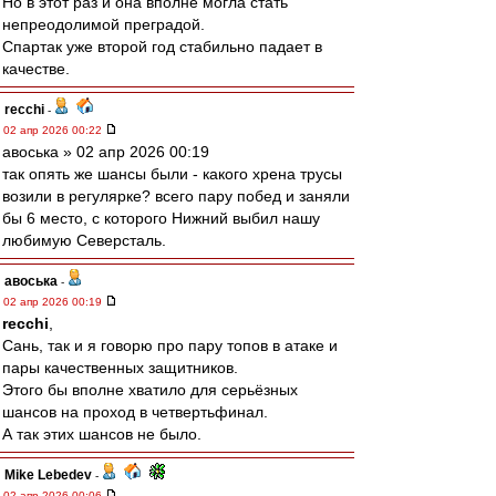
Но в этот раз и она вполне могла стать
непреодолимой преградой.
Спартак уже второй год стабильно падает в
качестве.
recchi
-
02 апр 2026 00:22
авоська » 02 апр 2026 00:19
так опять же шансы были - какого хрена трусы
возили в регулярке? всего пару побед и заняли
бы 6 место, с которого Нижний выбил нашу
любимую Северсталь.
авоська
-
02 апр 2026 00:19
recchi
,
Сань, так и я говорю про пару топов в атаке и
пары качественных защитников.
Этого бы вполне хватило для серьёзных
шансов на проход в четвертьфинал.
А так этих шансов не было.
Mike Lebedev
-
02 апр 2026 00:06