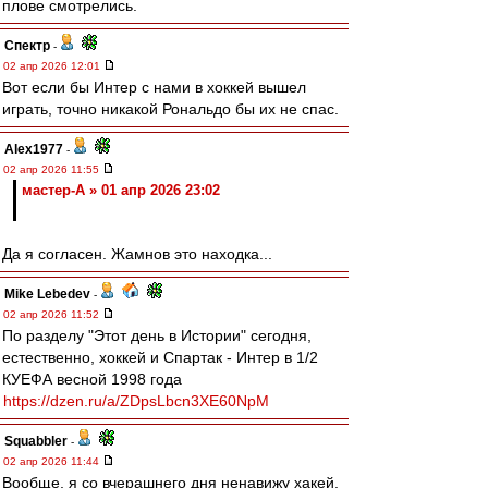
плове смотрелись.
Спектр
-
02 апр 2026 12:01
Вот если бы Интер с нами в хоккей вышел
играть, точно никакой Рональдо бы их не спас.
Alex1977
-
02 апр 2026 11:55
мастер-А » 01 апр 2026 23:02
Да я согласен. Жамнов это находка...
Mike Lebedev
-
02 апр 2026 11:52
По разделу "Этот день в Истории" сегодня,
естественно, хоккей и Спартак - Интер в 1/2
КУЕФА весной 1998 года
https://dzen.ru/a/ZDpsLbcn3XE60NpM
Squabbler
-
02 апр 2026 11:44
Вообще, я со вчерашнего дня ненавижу хакей,