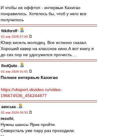
И чтобы не оффтоп - интервью Кахигао
понравилось. Хотелось бы, чтоб у него все
получилось
Nikiforoff
-
02 апр 2026 07:00
Юзер кисель молодец. Все истинно сказал.
Хороший кавер на классное кино.А вот книгу я
до сих пор не удосужился прочесть....
RedQuite
-
02 апр 2026 01:01
Полное интервью Кахигао
https://vksport.vkvideo.ru/video-
196674536_456244877
авоська
-
02 апр 2026 00:53
recchi
,
Нужны шансы Ярик пройти.
Северсталь уже пару раз проходили.