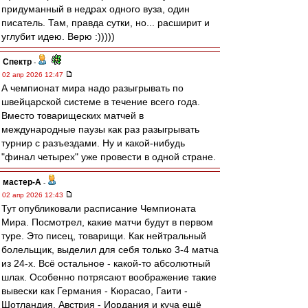
придуманный в недрах одного вуза, один
писатель. Там, правда сутки, но... расширит и
углубит идею. Верю :)))))
Спектр
-
02 апр 2026 12:47
А чемпионат мира надо разыгрывать по
швейцарской системе в течение всего года.
Вместо товарищеских матчей в
международные паузы как раз разыгрывать
турнир с разъездами. Ну и какой-нибудь
"финал четырех" уже провести в одной стране.
мастер-А
-
02 апр 2026 12:43
Тут опубликовали расписание Чемпионата
Мира. Посмотрел, какие матчи будут в первом
туре. Это писец, товарищи. Как нейтральный
болельщик, выделил для себя только 3-4 матча
из 24-х. Всё остальное - какой-то абсолютный
шлак. Особенно потрясают воображение такие
вывески как Германия - Кюрасао, Гаити -
Шотландия, Австрия - Иордания и куча ещё