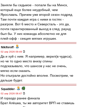
Заняли бы седьмое - попали бы на Минск,
который еще более неудобный, чем
Ярославль. Причем уже второй сезон подряд.
Там почти каждая игра с ними в гостях -
разгром. Вот 6 место и Северсталь - это да,
почти гарантированный выход в след. раунд
был бы. У них команда абсолютно не для
плей-офф - секция мягких игрушек.
Nikiforoff
-
02 апр 2026 09:49
Да и хуй с ним. Я например, верил(в чудеса),
но че то одно место внизу спины
подсказывало, что шансов у нас не очень,
мягко если сказать.
Но отыграли достойно вполне. Посмотрим, че
дальше будет.
Squabbler
-
02 апр 2026 08:47
И гораздо ранее финала
Брат Алёшка, ты же авторитет ВРП не ставишь