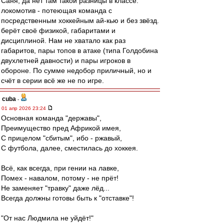
Саня, да нет там такой разницы в классе.
локомотив - потеющая команда с
посредственным хоккейным ай-кью и без звёзд.
берёт своё физикой, габаритами и
дисциплиной. Нам не хватало как раз
габаритов, пары топов в атаке (типа Голдобина
двухлетней давности) и пары игроков в
обороне. По сумме недобор приличный, но и
счёт в серии всё же не по игре.
cuba
-
01 апр 2026 23:24
Основная команда "державы",
Преимущество пред Африкой имея,
С прицелом "сбитым", ибо - ржавый,
С футбола, далее, сместилась до хоккея.
Всё, как всегда, при гении на лавке,
Помех - навалом, потому - не прёт!
Не заменяет "травку" даже лёд...
Всегда должны готовы быть к "отставке"!
"От нас Людмила не уйдёт!"