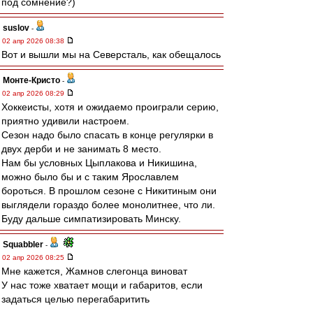
под сомнение?)
suslov
-
02 апр 2026 08:38
Вот и вышли мы на Северсталь, как обещалось
Монте-Кристо
-
02 апр 2026 08:29
Хоккеисты, хотя и ожидаемо проиграли серию,
приятно удивили настроем.
Сезон надо было спасать в конце регулярки в
двух дерби и не занимать 8 место.
Нам бы условных Цыплакова и Никишина,
можно было бы и с таким Ярославлем
бороться. В прошлом сезоне с Никитиным они
выглядели гораздо более монолитнее, что ли.
Буду дальше симпатизировать Минску.
Squabbler
-
02 апр 2026 08:25
Мне кажется, Жамнов слегонца виноват
У нас тоже хватает мощи и габаритов, если
задаться целью перегабаритить