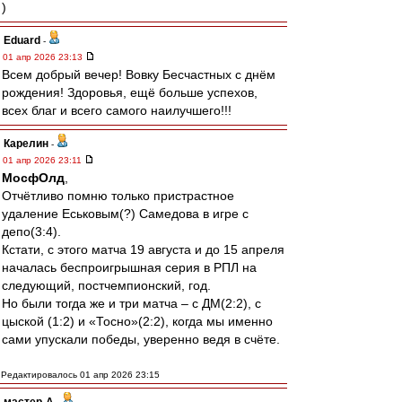
)
Eduard
-
01 апр 2026 23:13
Всем добрый вечер! Вовку Бесчастных с днём
рождения! Здоровья, ещё больше успехов,
всех благ и всего самого наилучшего!!!
Карелин
-
01 апр 2026 23:11
МосфОлд
,
Отчётливо помню только пристрастное
удаление Еськовым(?) Самедова в игре с
депо(3:4).
Кстати, с этого матча 19 августа и до 15 апреля
началась беспроигрышная серия в РПЛ на
следующий, постчемпионский, год.
Но были тогда же и три матча – с ДМ(2:2), с
цыской (1:2) и «Тосно»(2:2), когда мы именно
сами упускали победы, уверенно ведя в счёте.
Редактировалось 01 апр 2026 23:15