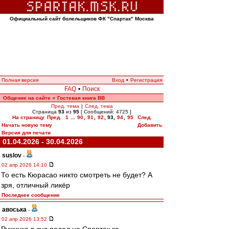
Официальный сайт болельщиков ФК "Спартак" Москва
Полная версия
Вход
•
Регистрация
FAQ
•
Поиск
Общение на сайте
Гостевая книга ВВ
»
Пред. тема
|
След. тема
Страница
93
из
95
[ Сообщений: 4725 ]
На страницу
Пред.
1
...
90
,
91
,
92
,
93
,
94
,
95
След.
Начать новую тему
Добавить
Версия для печати
01.04.2026 - 30.04.2026
suslov
-
02 апр 2026 14:10
То есть Кюрасао никто смотреть не будет? А
зря, отличный ликёр
Последнее сообщение
авоська
-
02 апр 2026 13:52