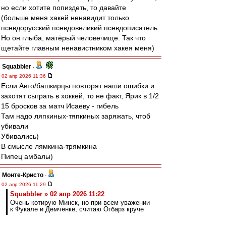
но если хотите попиздеть, то давайте
(больше меня хакей ненавидит только
псевдорусский псевдовеликий псевдописатель.
Но он глыба, матёрый человечище. Так что
щетайте главным ненавистником хакея меня)
Squabbler
-
02 апр 2026 11:36
Если Авто/башкирцы повторят наши ошибки и
захотят сыграть в хоккей, то не факт, Ярик в 1/2
15 бросков за матч Исаеву - гибель
Там надо ляпкиных-тяпкиных заряжать, чтоб
убивали
Убивались)
В смысле лямкина-трямкина
Пипец амбалы)
Монте-Кристо
-
02 апр 2026 11:29
Squabbler » 02 апр 2026 11:22
Очень котирую Минск, но при всем уважении
к Фукале и Демченке, считаю Огбарз круче