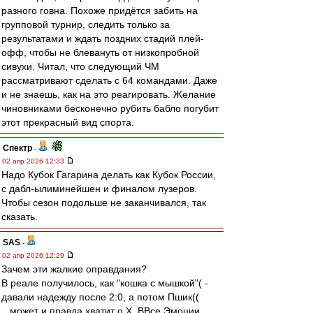
разного говна. Похоже придётся забить на
групповой турнир, следить только за
результатами и ждать поздних стадий плей-
офф, чтобы не блевануть от низкопробной
сивухи. Читал, что следующий ЧМ
рассматривают сделать с 64 командами. Даже
и не знаешь, как на это реагировать. Желание
чиновниками бесконечно рубить бабло погубит
этот прекрасный вид спорта.
Спектр
-
02 апр 2026 12:33
Надо Кубок Гагарина делать как Кубок России,
с дабл-ылиминейшен и финалом лузеров.
Чтобы сезон подольше не заканчивался, так
сказать.
SAS
-
02 апр 2026 12:29
Зачем эти жалкие оправдания?
В реале получилось, как "кошка с мышкой"( -
давали надежду после 2:0, а потом Пшик((
...может и правда хватит о Х, ВВсе Эмоции