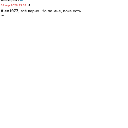
мастер-А
-
01 апр 2026 23:02
Alex1977
, всё верно. Но по мне, пока есть
Жамнов, есть надежда, что подход руководства
поменяется. Серостью на грани вымирания с
небольшими всплесками мы уже были.
Alex1977
-
01 апр 2026 22:52
мастер-А » 01 апр 2026 22:20
Задача совсем не в этом. Задача -
принципиально поменять подход
руководства....Если это не поменяется, то хоть
Жамнов, хоть кто, перспектив никаких
naivniy
-
01 апр 2026 22:33
kissel » 01 апр 2026 19:00
Пхахаххах это огонь!! Спасибо)