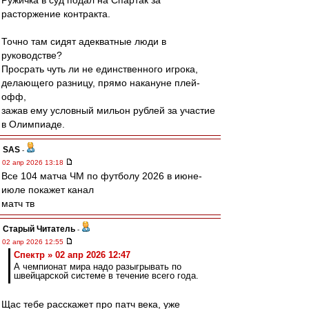
Ружичка в суд подал на Спартак за
расторжение контракта.
Точно там сидят адекватные люди в
руководстве?
Просрать чуть ли не единственного игрока,
делающего разницу, прямо накануне плей-
офф,
зажав ему условный мильон рублей за участие
в Олимпиаде.
SAS
-
02 апр 2026 13:18
Все 104 матча ЧМ по футболу 2026 в июне-
июле покажет канал
матч тв
Старый Читатель
-
02 апр 2026 12:55
Спектр » 02 апр 2026 12:47
А чемпионат мира надо разыгрывать по
швейцарской системе в течение всего года.
Щас тебе расскажет про патч века, уже