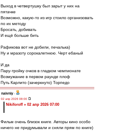
Выход в четвертушку был зарыт у них на
пятачке
Возможно, какую-то из игр стоило организовать
по их методу
Бросать, добивать
И ещё больше бить
Рафикова вот не добили, печалька)
Ну и мразоту сорокалетнюю. Черт ебаный
И да
Пару-тройку очков в гладком чемпионате
Возмужание в первом раунде плоф
Путь Карлито (зачеркнуто) Торпедо
naivniy
-
02 апр 2026 08:00
Nikiforoff » 02 апр 2026 07:00
Фильм очень близок книге. Авторы кино особо
ничего не придумывали и сняли прям по книге)