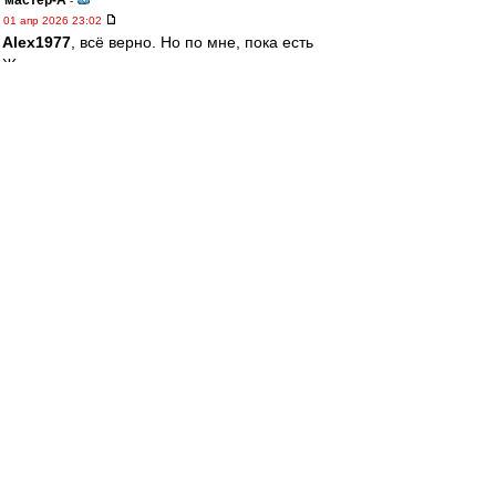
мастер-А
-
01 апр 2026 23:02
Alex1977
, всё верно. Но по мне, пока есть
Жамнов, есть надежда, что подход руководства
поменяется. Серостью на грани вымирания с
небольшими всплесками мы уже были.
Alex1977
-
01 апр 2026 22:52
мастер-А » 01 апр 2026 22:20
Задача совсем не в этом. Задача -
принципиально поменять подход
руководства....Если это не поменяется, то хоть
Жамнов, хоть кто, перспектив никаких
naivniy
-
01 апр 2026 22:33
kissel » 01 апр 2026 19:00
Пхахаххах это огонь!! Спасибо)