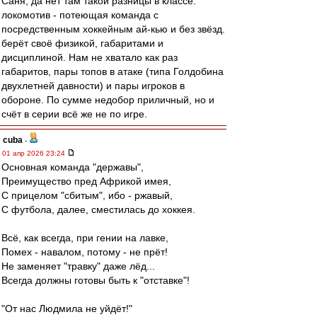
Саня, да нет там такой разницы в классе.
локомотив - потеющая команда с
посредственным хоккейным ай-кью и без звёзд.
берёт своё физикой, габаритами и
дисциплиной. Нам не хватало как раз
габаритов, пары топов в атаке (типа Голдобина
двухлетней давности) и пары игроков в
обороне. По сумме недобор приличный, но и
счёт в серии всё же не по игре.
cuba
-
01 апр 2026 23:24
Основная команда "державы",
Преимущество пред Африкой имея,
С прицелом "сбитым", ибо - ржавый,
С футбола, далее, сместилась до хоккея.
Всё, как всегда, при гении на лавке,
Помех - навалом, потому - не прёт!
Не заменяет "травку" даже лёд...
Всегда должны готовы быть к "отставке"!
"От нас Людмила не уйдёт!"