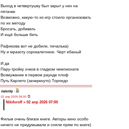
Выход в четвертушку был зарыт у них на
пятачке
Возможно, какую-то из игр стоило организовать
по их методу
Бросать, добивать
И ещё больше бить
Рафикова вот не добили, печалька)
Ну и мразоту сорокалетнюю. Черт ебаный
И да
Пару-тройку очков в гладком чемпионате
Возмужание в первом раунде плоф
Путь Карлито (зачеркнуто) Торпедо
naivniy
-
02 апр 2026 08:00
Nikiforoff » 02 апр 2026 07:00
Фильм очень близок книге. Авторы кино особо
ничего не придумывали и сняли прям по книге)