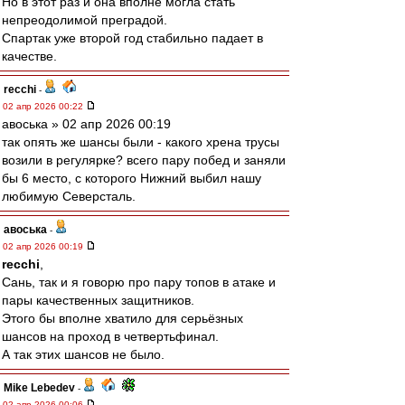
Но в этот раз и она вполне могла стать
непреодолимой преградой.
Спартак уже второй год стабильно падает в
качестве.
recchi
-
02 апр 2026 00:22
авоська » 02 апр 2026 00:19
так опять же шансы были - какого хрена трусы
возили в регулярке? всего пару побед и заняли
бы 6 место, с которого Нижний выбил нашу
любимую Северсталь.
авоська
-
02 апр 2026 00:19
recchi
,
Сань, так и я говорю про пару топов в атаке и
пары качественных защитников.
Этого бы вполне хватило для серьёзных
шансов на проход в четвертьфинал.
А так этих шансов не было.
Mike Lebedev
-
02 апр 2026 00:06