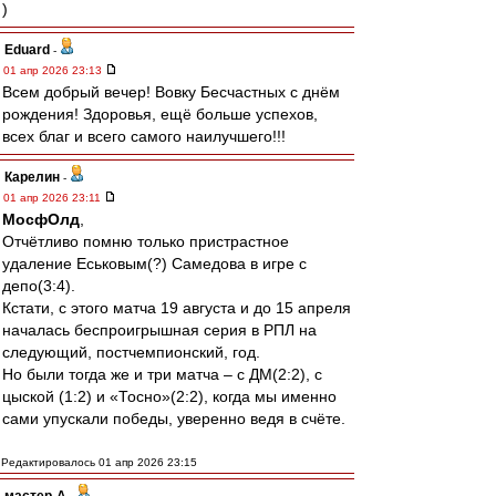
)
Eduard
-
01 апр 2026 23:13
Всем добрый вечер! Вовку Бесчастных с днём
рождения! Здоровья, ещё больше успехов,
всех благ и всего самого наилучшего!!!
Карелин
-
01 апр 2026 23:11
МосфОлд
,
Отчётливо помню только пристрастное
удаление Еськовым(?) Самедова в игре с
депо(3:4).
Кстати, с этого матча 19 августа и до 15 апреля
началась беспроигрышная серия в РПЛ на
следующий, постчемпионский, год.
Но были тогда же и три матча – с ДМ(2:2), с
цыской (1:2) и «Тосно»(2:2), когда мы именно
сами упускали победы, уверенно ведя в счёте.
Редактировалось 01 апр 2026 23:15