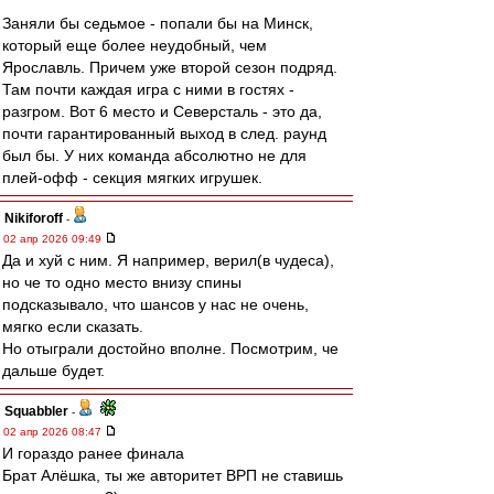
Заняли бы седьмое - попали бы на Минск,
который еще более неудобный, чем
Ярославль. Причем уже второй сезон подряд.
Там почти каждая игра с ними в гостях -
разгром. Вот 6 место и Северсталь - это да,
почти гарантированный выход в след. раунд
был бы. У них команда абсолютно не для
плей-офф - секция мягких игрушек.
Nikiforoff
-
02 апр 2026 09:49
Да и хуй с ним. Я например, верил(в чудеса),
но че то одно место внизу спины
подсказывало, что шансов у нас не очень,
мягко если сказать.
Но отыграли достойно вполне. Посмотрим, че
дальше будет.
Squabbler
-
02 апр 2026 08:47
И гораздо ранее финала
Брат Алёшка, ты же авторитет ВРП не ставишь