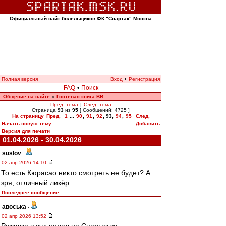
Официальный сайт болельщиков ФК "Спартак" Москва
Полная версия
Вход
•
Регистрация
FAQ
•
Поиск
Общение на сайте
Гостевая книга ВВ
»
Пред. тема
|
След. тема
Страница
93
из
95
[ Сообщений: 4725 ]
На страницу
Пред.
1
...
90
,
91
,
92
,
93
,
94
,
95
След.
Начать новую тему
Добавить
Версия для печати
01.04.2026 - 30.04.2026
suslov
-
02 апр 2026 14:10
То есть Кюрасао никто смотреть не будет? А
зря, отличный ликёр
Последнее сообщение
авоська
-
02 апр 2026 13:52