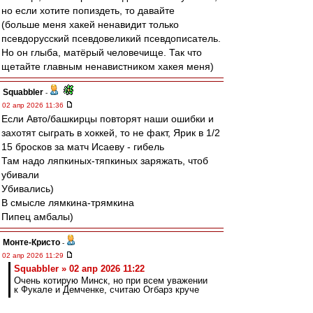
но если хотите попиздеть, то давайте
(больше меня хакей ненавидит только
псевдорусский псевдовеликий псевдописатель.
Но он глыба, матёрый человечище. Так что
щетайте главным ненавистником хакея меня)
Squabbler
-
02 апр 2026 11:36
Если Авто/башкирцы повторят наши ошибки и
захотят сыграть в хоккей, то не факт, Ярик в 1/2
15 бросков за матч Исаеву - гибель
Там надо ляпкиных-тяпкиных заряжать, чтоб
убивали
Убивались)
В смысле лямкина-трямкина
Пипец амбалы)
Монте-Кристо
-
02 апр 2026 11:29
Squabbler » 02 апр 2026 11:22
Очень котирую Минск, но при всем уважении
к Фукале и Демченке, считаю Огбарз круче