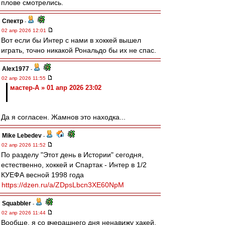
плове смотрелись.
Спектр
-
02 апр 2026 12:01
Вот если бы Интер с нами в хоккей вышел
играть, точно никакой Рональдо бы их не спас.
Alex1977
-
02 апр 2026 11:55
мастер-А » 01 апр 2026 23:02
Да я согласен. Жамнов это находка...
Mike Lebedev
-
02 апр 2026 11:52
По разделу "Этот день в Истории" сегодня,
естественно, хоккей и Спартак - Интер в 1/2
КУЕФА весной 1998 года
https://dzen.ru/a/ZDpsLbcn3XE60NpM
Squabbler
-
02 апр 2026 11:44
Вообще, я со вчерашнего дня ненавижу хакей,