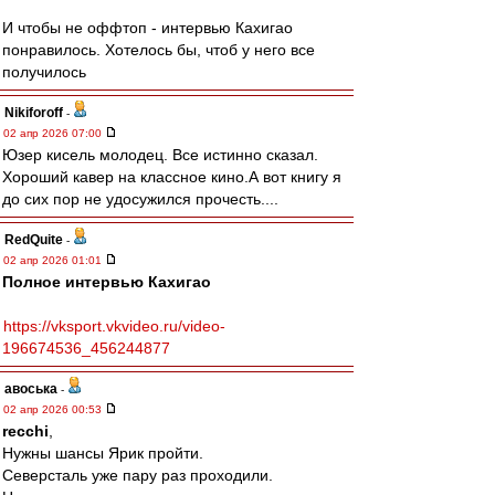
И чтобы не оффтоп - интервью Кахигао
понравилось. Хотелось бы, чтоб у него все
получилось
Nikiforoff
-
02 апр 2026 07:00
Юзер кисель молодец. Все истинно сказал.
Хороший кавер на классное кино.А вот книгу я
до сих пор не удосужился прочесть....
RedQuite
-
02 апр 2026 01:01
Полное интервью Кахигао
https://vksport.vkvideo.ru/video-
196674536_456244877
авоська
-
02 апр 2026 00:53
recchi
,
Нужны шансы Ярик пройти.
Северсталь уже пару раз проходили.