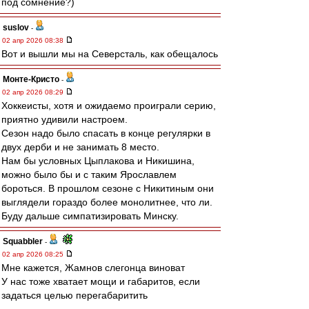
под сомнение?)
suslov
-
02 апр 2026 08:38
Вот и вышли мы на Северсталь, как обещалось
Монте-Кристо
-
02 апр 2026 08:29
Хоккеисты, хотя и ожидаемо проиграли серию,
приятно удивили настроем.
Сезон надо было спасать в конце регулярки в
двух дерби и не занимать 8 место.
Нам бы условных Цыплакова и Никишина,
можно было бы и с таким Ярославлем
бороться. В прошлом сезоне с Никитиным они
выглядели гораздо более монолитнее, что ли.
Буду дальше симпатизировать Минску.
Squabbler
-
02 апр 2026 08:25
Мне кажется, Жамнов слегонца виноват
У нас тоже хватает мощи и габаритов, если
задаться целью перегабаритить