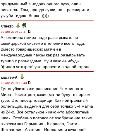
придуманный в недрах одного вуза, один
писатель. Там, правда сутки, но... расширит и
углубит идею. Верю :)))))
Спектр
-
02 апр 2026 12:47
А чемпионат мира надо разыгрывать по
швейцарской системе в течение всего года.
Вместо товарищеских матчей в
международные паузы как раз разыгрывать
турнир с разъездами. Ну и какой-нибудь
"финал четырех" уже провести в одной стране.
мастер-А
-
02 апр 2026 12:43
Тут опубликовали расписание Чемпионата
Мира. Посмотрел, какие матчи будут в первом
туре. Это писец, товарищи. Как нейтральный
болельщик, выделил для себя только 3-4 матча
из 24-х. Всё остальное - какой-то абсолютный
шлак. Особенно потрясают воображение такие
вывески как Германия - Кюрасао, Гаити -
Шотландия, Австрия - Иордания и куча ещё