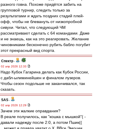
разного говна. Похоже придётся забить на
групповой турнир, следить только за
результатами и ждать поздних стадий плей-
офф, чтобы не блевануть от низкопробной
сивухи. Читал, что следующий ЧМ
рассматривают сделать с 64 командами. Даже
и не знаешь, как на это реагировать. Желание
чиновниками бесконечно рубить бабло погубит
этот прекрасный вид спорта.
Спектр
-
02 апр 2026 12:33
Надо Кубок Гагарина делать как Кубок России,
с дабл-ылиминейшен и финалом лузеров.
Чтобы сезон подольше не заканчивался, так
сказать.
SAS
-
02 апр 2026 12:29
Зачем эти жалкие оправдания?
В реале получилось, как "кошка с мышкой"( -
давали надежду после 2:0, а потом Пшик((
...может и правда хватит о Х, ВВсе Эмоции