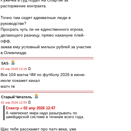
Ружичка в суд подал на Спартак за
расторжение контракта.
Точно там сидят адекватные люди в
руководстве?
Просрать чуть ли не единственного игрока,
делающего разницу, прямо накануне плей-
офф,
зажав ему условный мильон рублей за участие
в Олимпиаде.
SAS
-
02 апр 2026 13:18
Все 104 матча ЧМ по футболу 2026 в июне-
июле покажет канал
матч тв
Старый Читатель
-
02 апр 2026 12:55
Спектр » 02 апр 2026 12:47
А чемпионат мира надо разыгрывать по
швейцарской системе в течение всего года.
Щас тебе расскажет про патч века, уже