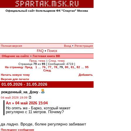
Официальный сайт болельщиков ФК "Спартак" Москва
Полная версия
Вход
•
Регистрация
FAQ
•
Поиск
Общение на сайте
Гостевая книга ВВ
»
Пред. тема
|
След. тема
Страница
79
из
95
[ Сообщений: 4719 ]
На страницу
Пред.
1
...
76
,
77
,
78
,
79
,
80
,
81
,
82
...
95
След.
Начать новую тему
Добавить
Версия для печати
01.05.2026 - 31.05.2026
рожденный_на_Дону
-
04 май 2026 19:09
Ал » 04 май 2026 15:04
Но опять же - Барко, который мажет
регулярно с 11 метров. Почему?
да ладно. Вроде, более регулярно забивает
Последнее сообщение