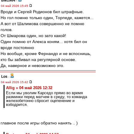
BM1964
-
04 май 2026 15:45
Вроде и Сергей Родионов бил штрафные.
Но гол помню только один, Торпеде, кажется...
А вот от Шалимова совершенно не помню
голов.
От Шмарова один, но зато какой!
Один помню от Алекса коням... хотя бил он
вроде постоянно
Но вообще, кроме Фернандо и не вспоснишь,
кто бы забивал на регулярной основе.
Да, наверное и невозможно это.
Los
-
04 май 2026 15:42
Allig » 04 май 2026 12:32
Если мы уволим Карседо прямо во время
разминки перед матчем в среду, то команда
железобетонно сбросит оцепенение и
взбодрится.
главное после игры обратно нанять .. )