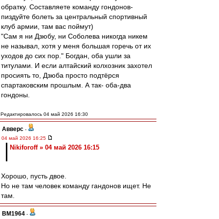
обратку. Составляете команду гондонов-
пиздуйте болеть за центральный спортивный
клуб армии, там вас поймут)
"Сам я ни Дзюбу, ни Соболева никогда никем
не называл, хотя у меня большая горечь от их
уходов до сих пор." Богдан, оба ушли за
титулами. И если алтайский колхозник захотел
просиять то, Дзюба просто подтёрся
спартаковским прошлым. А так- оба-два
гондоны.
Редактировалось 04 май 2026 16:30
Авверс
-
04 май 2026 16:25
Nikiforoff » 04 май 2026 16:15
Хорошо, пусть двое.
Но не там человек команду гандонов ищет. Не
там.
BM1964
-