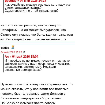
Bestguy » 04 май 2026 14:53
Как судейство мешает ему еще хоть пару раз
с этих штрафных забить?
Судья свистит не в той тональности?
ну .. это же мы решили, что он спец по
штрафным .. а он может был удивлен, что
Станко ему сказал, что болельщики назначили
его бить штрафные ... мы же не знаем ... )
dodge
-
04 май 2026 15:23
Ал » 04 май 2026 15:04
И я вообще не понимаю, почему он так часто
забирает мячик у партнеров перед угловыми,
штрафными, свободными. Неужели
остальные вообще швах?
Ну если посмотреть видосики с тренировок, то
можно сказать, что у нас почти все полевые
неплохо бьют штрафные, даже Денисов с
Литвиновым шедевры на сборах клали.
Но Барко показывает что-то совсем