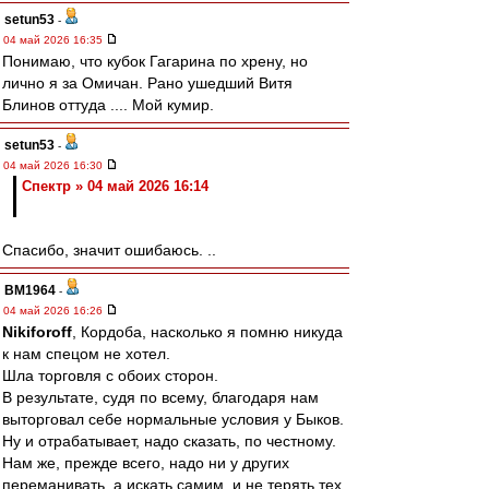
setun53
-
04 май 2026 16:35
Понимаю, что кубок Гагарина по хрену, но
лично я за Омичан. Рано ушедший Витя
Блинов оттуда .... Мой кумир.
setun53
-
04 май 2026 16:30
Спектр » 04 май 2026 16:14
Спасибо, значит ошибаюсь. ..
BM1964
-
04 май 2026 16:26
Nikiforoff
, Кордоба, насколько я помню никуда
к нам спецом не хотел.
Шла торговля с обоих сторон.
В результате, судя по всему, благодаря нам
выторговал себе нормальные условия у Быков.
Ну и отрабатывает, надо сказать, по честному.
Нам же, прежде всего, надо ни у других
переманивать, а искать самим, и не терять тех,