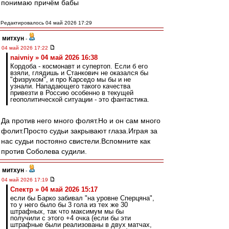
понимаю причём бабы
Редактировалось 04 май 2026 17:29
митхун
-
04 май 2026 17:22
naivniy » 04 май 2026 16:38
Кордоба - космонавт и супертоп. Если б его
взяли, глядишь и Станкович не оказался бы
"физруком", и про Карседо мы бы и не
узнали. Нападающего такого качества
привезти в Россию особенно в текущей
геополитической ситуации - это фантастика.
Да против него много фолят.Но и он сам много
фолит.Просто судьи закрывают глаза.Играя за
нас судьи постояно свистели.Вспомните как
против Соболева судили.
митхун
-
04 май 2026 17:19
Спектр » 04 май 2026 15:17
если бы Барко забивал "на уровне Сперцяна",
то у него было бы 3 гола из тех же 30
штрафных, так что максимум мы бы
получили с этого +4 очка (если бы эти
штрафные были реализованы в двух матчах,