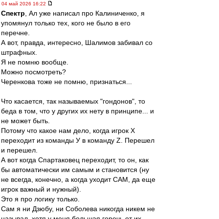
04 май 2026 16:22
Спектр
, Ал уже написал про Калиниченко, я
упомянул только тех, кого не было в его
перечне.
А вот, правда, интересно, Шалимов забивал со
штрафных.
Я не помню вообще.
Можно посмотреть?
Черенкова тоже не помню, признаться...
Что касается, так называемых "гондонов", то
беда в том, что у других их нету в принципе... и
не может быть.
Потому что какое нам дело, когда игрок Х
переходит из команды У в команду Z. Перешел
и перешел.
А вот когда Спартаковец переходит, то он, как
бы автоматически им самым и становится (ну
не всегда, конечно, а когда уходит САМ, да еще
игрок важный и нужный).
Это я про логику только.
Сам я ни Дзюбу, ни Соболева никогда никем не
называл, хотя у меня большая горечь от их