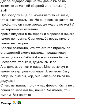
Дзюба-пидарас еще не так давно было на
каком-то из матчей сборной и не только. :)
2 all
Про кордобу еще. Я, может чего то не знаю,
что знают остальные. Но я не помню какого-то
пруфа, что он к нам хотел, аж кушать не мог? А
мы героически отказали.
Кроме пиздежа в твитеррах и в прессе я ничего
такого не помню. Сам кордоба вроде ничего
такого не говорил.
Вполне возможно, что это агент с игроком по
стандартной схеме развода, продавливал
магницкого на бабло?И все это жжжж бы ло
неспроста, только в, другом смысле.
А в, целом, вот как и писал. Многие живут в
каком-то виртуальном мире. А вот если бы у
бабушки был бы, хер, она наверное была бы
дедушкой.
С чего вы взяли, что он у нас феерил бы, а не с
боней по кабакам бы, пошел. Че имеем, то и
имеем. Вот ноют то....
Спектр
-