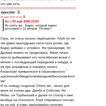
что уже есть
Valex1956
-
04 май 2026 16:26
Ал » 04 май 2026 15:04
Но опять же - Барко, который мажет
регулярно с 11 метров. Почему?
Сань, он очень сильно переоценён. Клуб тут не
так давно выкладывал сюси-пуси ролик, где
Барко забивал с углового. На тренировке, бгг.
Дальше можно не продолжать. Меня лично
просто выбешивает его полотёрская возня с
мячом с последующей передачей в никуда, а
уж про штрафные и говорить нечего.
Космонавт превратился в обыкновенного "
щасянахуйобведуполкомандыиебисьоновсёпот
ом"
И по поводу гондонов. Опять же , лично для
меня их только два: Дзюба и Соболев. Ни
Ребко, ни Торбинский и далее по списку к ним
вообще не относятся. Клуб откровенно послал
их на хуй, в ответ закономерно получил