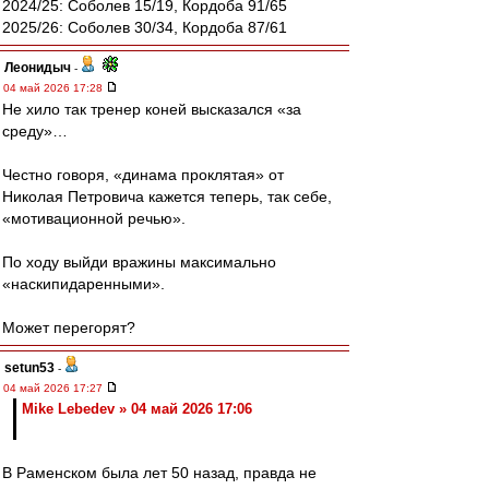
2024/25: Соболев 15/19, Кордоба 91/65
2025/26: Соболев 30/34, Кордоба 87/61
Леонидыч
-
04 май 2026 17:28
Не хило так тренер коней высказался «за
среду»…
Честно говоря, «динама проклятая» от
Николая Петровича кажется теперь, так себе,
«мотивационной речью».
По ходу выйди вражины максимально
«наскипидаренными».
Может перегорят?
setun53
-
04 май 2026 17:27
Mike Lebedev » 04 май 2026 17:06
В Раменском была лет 50 назад, правда не