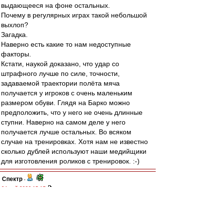
выдающееся на фоне остальных.
Почему в регулярных играх такой небольшой
выхлоп?
Загадка.
Наверно есть какие то нам недоступные
факторы.
Кстати, наукой доказано, что удар со
штрафного лучше по силе, точности,
задаваемой траектории полёта мяча
получается у игроков с очень маленьким
размером обуви. Глядя на Барко можно
предположить, что у него не очень длинные
ступни. Наверно на самом деле у него
получается лучше остальных. Во всяком
случае на тренировках. Хотя нам не известно
сколько дублей используют наши медийщики
для изготовления роликов с тренировок. :-)
Спектр
-
04 май 2026 15:17
Bestguy
, если бы Барко забивал "на уровне
Сперцяна", то у него было бы 3 гола из тех же
30 штрафных, так что максимум мы бы