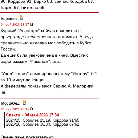
96, Кордоба 91, Барко 83, сейчас Кордоба 87,
Барко 67, Бителло 66.
Карелин
-
04 май 2026 18:37
Курский "Авангард" сейчас находится в
арьергарде отечественного ногомяча. А ведь
сравнительно недавно мог победить в Кубке
России.
Да ещё была увековечена в кино. Вместе с
воронежским "Факелом", ага..
"Урал" "горит" дома ярославскому "Интеру". 0:1
за 10 минут до конца.
А федералы показывают Серию А. Малорики,
чё..
МосфОлд
-
04 май 2026 18:34
Спектр » 04 май 2026 17:34
2024/25: Соболев 15/19, Кордоба 91/65
2025/26: Соболев 30/34, Кордоба 87/61
Очень даже показательно!