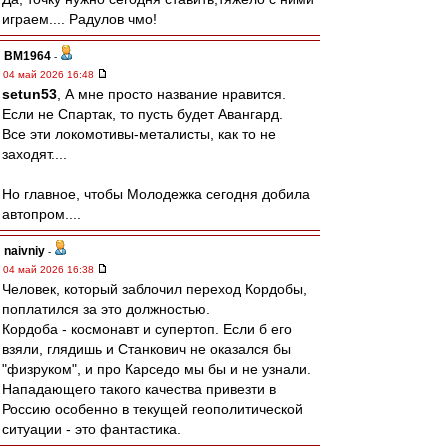
играем.... Радулов чмо!
BM1964
-
04 май 2026 16:48
setun53
, А мне просто название нравится.
Если не Спартак, то пусть будет Авангард.
Все эти локомотивы-металисты, как то не
заходят....
Но главное, чтобы Молодежка сегодня добила
автопром....
naivniy
-
04 май 2026 16:38
Человек, который заблочил переход Кордобы,
поплатился за это должностью.
Кордоба - космонавт и супертоп. Если б его
взяли, глядишь и Станкович не оказался бы
"физруком", и про Карседо мы бы и не узнали.
Нападающего такого качества привезти в
Россию особенно в текущей геополитической
ситуации - это фантастика.