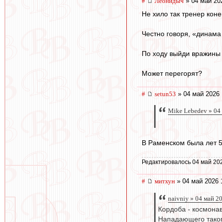
#
Леонидыч
» 04 май 20
Не хило так тренер кон
Честно говоря, «динама
По ходу выйди вражины
Может перегорят?
#
setun53
» 04 май 2026 
Mike Lebedev » 04
В Раменском была лет 
Редактировалось 04 май 20
#
митхун
» 04 май 2026 
naivniy » 04 май 2
Кордоба - космонав
Нападающего такого