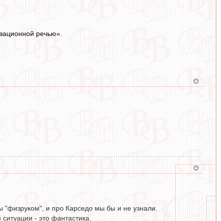
ивационной речью».
ы "физруком", и про Карседо мы бы и не узнали.
ситуации - это фантастика.