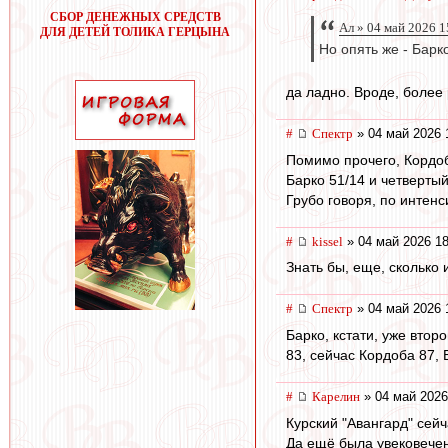
СБОР ДЕНЕЖНЫХ СРЕДСТВ
Ал » 04 май 2026 1
ДЛЯ ДЕТЕЙ ТОЛИКА ГЕРЦЫНА
Но опять же - Барк
да ладно. Вроде, более
#
Спектр
» 04 май 2026 
Помимо прочего, Кордоба
Барко 51/14 и четверты
Грубо говоря, по интенс
#
kissel
» 04 май 2026 18
Знать бы, еще, сколько
#
Спектр
» 04 май 2026 
Барко, кстати, уже вто
83, сейчас Кордоба 87, 
#
Карелин
» 04 май 2026
Курский "Авангард" сейч
Да ещё была увековечена