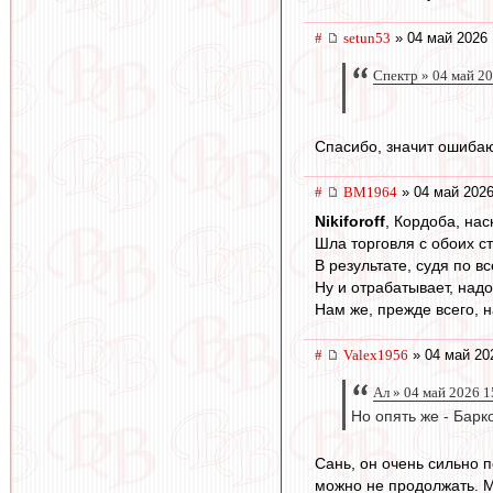
#
setun53
» 04 май 2026 
Спектр » 04 май 2
Спасибо, значит ошибаюс
#
BM1964
» 04 май 2026
Nikiforoff
, Кордоба, нас
Шла торговля с обоих с
В результате, судя по 
Ну и отрабатывает, надо
Нам же, прежде всего, н
#
Valex1956
» 04 май 20
Ал » 04 май 2026 1
Но опять же - Барк
Сань, он очень сильно п
можно не продолжать. М