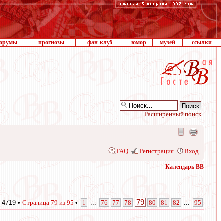
орумы
прогнозы
фан-клуб
юмор
музей
ссылки
Расширенный поиск
FAQ
Регистрация
Вход
Календарь ВВ
79
 4719 •
Страница
79
из
95
•
1
...
76
77
78
80
81
82
...
95