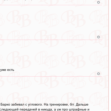
 уже есть
Барко забивал с углового. На тренировке, бгг. Дальше
оследующей передачей в никуда, а уж про штрафные и