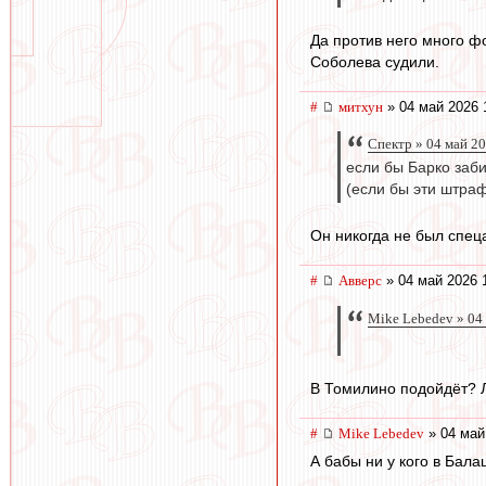
Да против него много ф
Соболева судили.
#
митхун
» 04 май 2026 
Спектр » 04 май 2
если бы Барко заби
(если бы эти штраф
Он никогда не был спец
#
Авверс
» 04 май 2026 
Mike Lebedev » 04
В Томилино подойдёт? Л
#
Mike Lebedev
» 04 май
А бабы ни у кого в Бал