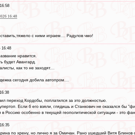
16:58
026 16:48
 ставить,тяжело с ними играем.... Радулов чмо!
 16:48
название нравится.
ть будет Авангард.
исты, как то не заходят....
дежка сегодня добила автопром....
16:38
чил переход Кордобы, поплатился за это должностью.
супертоп. Если б его взяли, глядишь и Станкович не оказался бы "
и в Россию особенно в текущей геополитической ситуации - это фан
16:35
рина по хрену, но лично я за Омичан. Рано ушедший Витя Блинов от