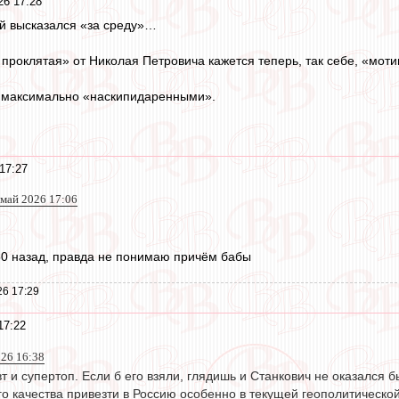
26 17:28
ей высказался «за среду»…
 проклятая» от Николая Петровича кажется теперь, так себе, «мот
 максимально «наскипидаренными».
17:27
 май 2026 17:06
50 назад, правда не понимаю причём бабы
26 17:29
17:22
026 16:38
т и супертоп. Если б его взяли, глядишь и Станкович не оказался б
 качества привезти в Россию особенно в текущей геополитической 