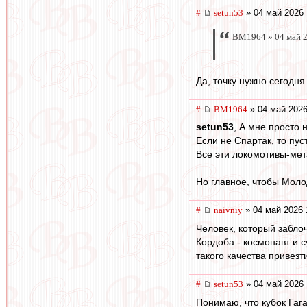
#
setun53
» 04 май 2026 
BM1964 » 04 май 2
Да, точку нужно сегодня
#
BM1964
» 04 май 2026
setun53
, А мне просто 
Если не Спартак, то пус
Все эти локомотивы-метал
Но главное, чтобы Моло
#
naivniy
» 04 май 2026 
Человек, который забло
Кордоба - космонавт и 
такого качества привезт
#
setun53
» 04 май 2026 
Понимаю, что кубок Гага