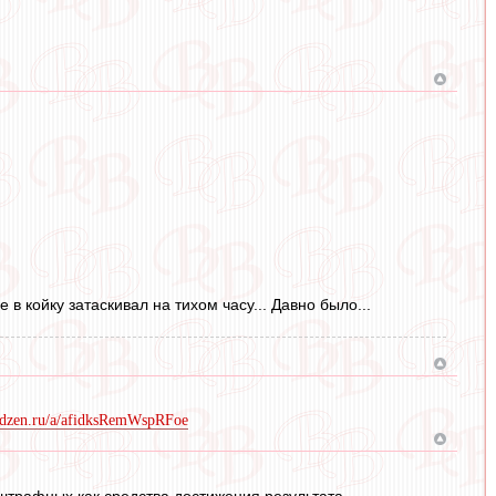
в койку затаскивал на тихом часу... Давно было...
//dzen.ru/a/afidksRemWspRFoe
штрафных как средства достижения результата.