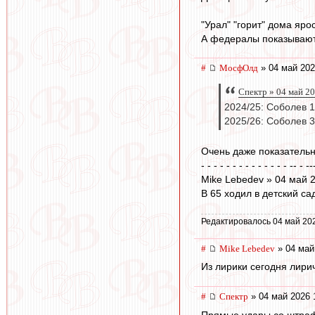
"Урал" "горит" дома яро
А федералы показывают
#
МосфОлд
» 04 май 202
Спектр » 04 май 2
2024/25: Соболев 1
2025/26: Соболев 3
Очень даже показательн
- - - - - - - - - - - - - - -- - --
Mike Lebedev » 04 май 
В 65 ходил в детский са
Редактировалось 04 май 20
#
Mike Lebedev
» 04 май
Из лирики сегодня лири
#
Спектр
» 04 май 2026 
Прямые удары со штрафн