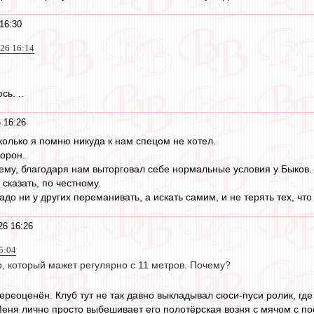
16:30
026 16:14
ь. ..
 16:26
колько я помню никуда к нам спецом не хотел.
торон.
всему, благодаря нам выторговал себе нормальные условия у Быков.
 сказать, по честному.
адо ни у других переманивать, а искать самим, и не терять тех, что
26 16:26
5:04
о, который мажет регулярно с 11 метров. Почему?
ереоценён. Клуб тут не так давно выкладывал сюси-пуси ролик, где 
еня лично просто выбешивает его полотёрская возня с мячом с п