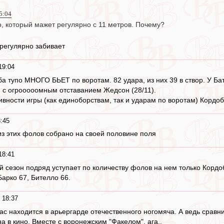
5:04
о, который мажет регулярно с 11 метров. Почему?
 регулярно забивает
19:04
 тупо МНОГО БЬЕТ по воротам. 82 удара, из них 39 в створ. У Бат
й с огрооооомным отставанием Жедсон (28/11).
ивности игры (как единоборствам, так и ударам по воротам) Кордоба
:45
 из этих фолов собрано на своей половине поля
18:41
рой сезон подряд уступает по количеству фолов на нем только Корд
Барко 67, Бителло 66.
 18:37
ас находится в арьергарде отечественного ногомяча. А ведь сравн
 в кино. Вместе с воронежским "Факелом", ага..