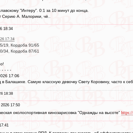
славскому "Интеру". 0:1 за 10 минут до конца.
 Серию А. Малорики, чё..
6 18:34
026 17:34
5/19, Кордоба 91/65
0/34, Кордоба 87/61
о!
- - - - -
2026 17:06
д в Балашихе. Самую классную девочку Свету Коровину, часто к себе 
26 18:38
 2026 17:50
ческая околоспортивная кинозарисовка "Однажды на высоте"
https:
17:41
ых в этом сезоне РПЛ. К вопросу, так сказать, об эффективности 