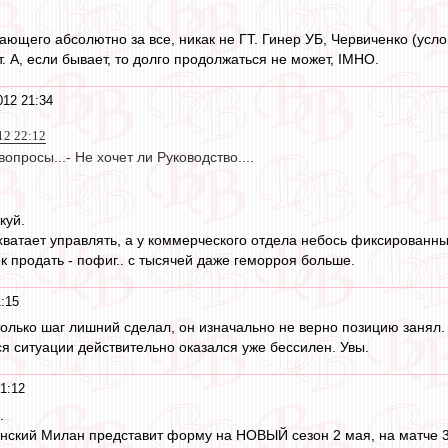
чающего абсолютно за все, никак не ГТ. Гинер УБ, Червиченко (ус
. А, если бывает, то долго продолжаться не может, IMHO.
012 21:34
12 22:12
опросы...- Не хочет ли Руководство....
куй.
 хватает управлять, а у коммерческого отдела небось фиксированн
к продать - пофиг.. с тысячей даже геморроя больше.
:15
только шаг лишний сделал, он изначально не верно позицию занял. 
ся ситуации действительно оказался уже бессилен. Увы.
1:12
.
ский Милан представит форму на НОВЫЙ сезон 2 мая, на матче 36