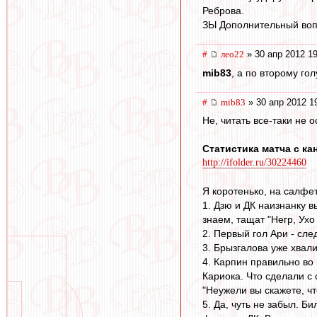
Реброва.
ЗЫ Дополнительный вопро
#
лео22
» 30 апр 2012 19
mib83
, а по второму го
#
mib83
» 30 апр 2012 1
Не, читать все-таки не 
Статистика матча с ка
http://ifolder.ru/30224460
Я коротенько, на салфет
1. Дзю и ДК наизнанку 
знаем, тащат "Негр, Ух
2. Первый гол Ари - сле
3. Брызгалова уже хвали
4. Карпин правильно во 
Кариока. Что сделали с 
"Неужели вы скажете, чт
5. Да, чуть не забыл. Б