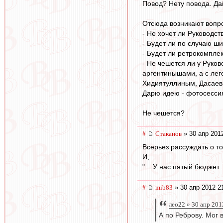
Повод? Нету повода. Да
Отсюда возникают вопро
- Не хочет ли Руководс
- Будет ли по случаю 
- Будет ли ретрокомплек
- Не чешется ли у Руко
аргентинышами, а с лег
Хидиятуллиным, Дасаевы
Дарю идею - фотосессия
Не чешется?
#
Cтаканов
» 30 апр 2012
Всерьез рассуждать о то
И,
"... У нас пятый бюджет..
#
mib83
» 30 апр 2012 2
лео22 » 30 апр 201
А по Реброву. Мог 