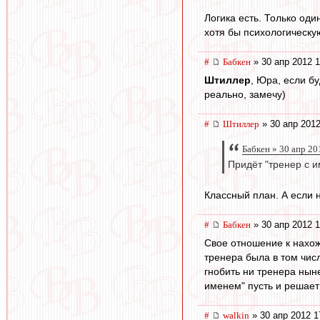
Логика есть. Только оди
хотя бы психологическую
#
Бабкен
» 30 апр 2012 1
Штиллер
, Юра, если бу
реально, замечу)
#
Штиллер
» 30 апр 2012
Бабкен » 30 апр 20
Придёт "тренер с и
Классный план. А если 
#
Бабкен
» 30 апр 2012 1
Свое отношение к нахож
тренера была в том чис
гнобить ни тренера нын
именем" пусть и решает 
#
walkin
» 30 апр 2012 1