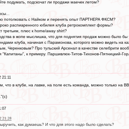
йте подумать, подскочат ли продажи маечек летом?
сы...
тво потолковать с Найком и перенять опыт ПАРТНЕРА ФКСМ?
широко распиаренного юбилея клуба ретрокомплект формы?
т третьим, плюс к home/away shirt?
водства в жопе мыслишка, что для поднятия продаж можно было бы
ендами клуба, начиная с Парамонова, которого можно видеть на к
м, Черенковым? Про тульский Арсенал в качестве селебрити воо
 "Капитаны", к примеру. Паршивлюк-Титов-Тихонов-Пятницкий-Гор
 21:11
м, что в клубе, на лавке, на поле есть команда, можно только на ВВ
."(с)
1:07
2 21:28
выручить, как думаешь? И что для этого надо было сделать?