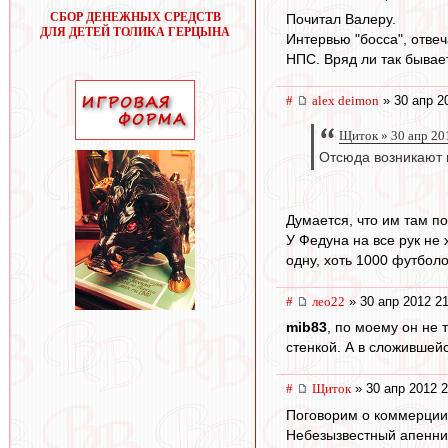
СБОР ДЕНЕЖНЫХ СРЕДСТВ
Почитал Валеру.
ДЛЯ ДЕТЕЙ ТОЛИКА ГЕРЦЫНА
Интервью "босса", отве
НПС. Вряд ли так бывает
#
alex deimon
» 30 апр 2
Щиток » 30 апр 20
Отсюда возникают в
Думается, что им там по
У Федуна на все рук не
одну, хоть 1000 футболо
#
лео22
» 30 апр 2012 21
mib83
, по моему он не 
стенкой. А в сложившей
#
Щиток
» 30 апр 2012 2
Поговорим о коммерции
Небезызвестный апеннин