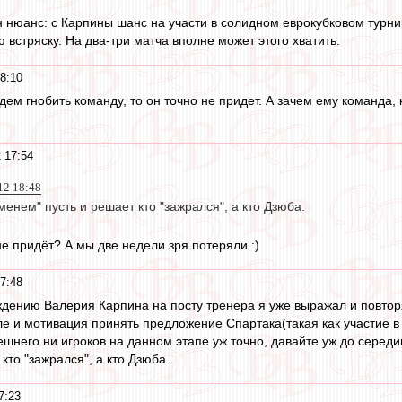
н нюанс: с Карпины шанс на участи в солидном еврокубковом турнир
 встряску. На два-три матча вполне может этого хватить.
8:10
дем гнобить команду, то он точно не придет. А зачем ему команда,
 17:54
12 18:48
менем" пусть и решает кто "зажрался", а кто Дзюба.
не придёт? А мы две недели зря потеряли :)
7:48
дению Валерия Карпина на посту тренера я уже выражал и повтор
ле и мотивация принять предложение Спартака(такая как участие 
ешнего ни игроков на данном этапе уж точно, давайте уж до серед
кто "зажрался", а кто Дзюба.
7:23