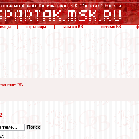
оманда
карта мира
магазин ВВ
гостевая ВВ
ф
вая книга ВВ
12
45