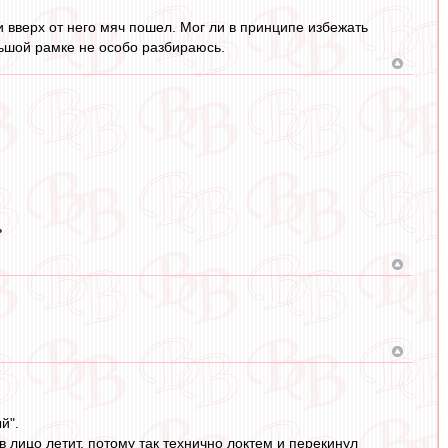
 и вверх от него мяч пошел. Мог ли в принципе избежать
ольшой рамке не особо разбираюсь.
ь
й".
 лицо летит, потому так технично локтем и перекинул