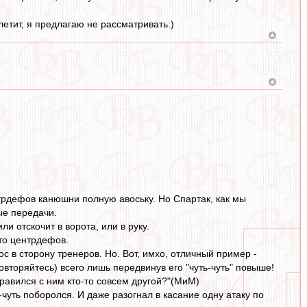
летит, я предлагаю не рассматривать:)
трдефов канюшни полную авоську. Но Спартак, как мы
ые передачи.
ли отскочит в ворота, или в руку.
сто центрдефов.
с в сторону тренеров. Но. Вот, имхо, отличный пример -
овторяйтесь) всего лишь передвинув его "чуть-чуть" повыше!
правился с ним кто-то совсем другой?"(МиМ)
чуть поборолся. И даже разогнал в касание одну атаку по