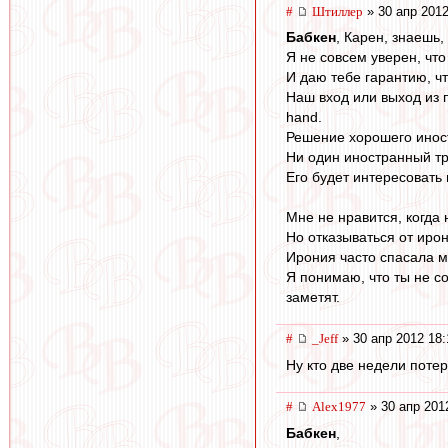
#
Штиллер
» 30 апр 2012
Бабкен
, Карен, знаешь,
Я не совсем уверен, чт
И даю тебе гарантию, ч
Наш вход или выход из 
hand.
Решение хорошего иност
Ни один иностранный тр
Его будет интересовать
Мне не нравится, когда 
Но отказываться от ир
Ирония часто спасала м
Я понимаю, что ты не с
заметят.
#
_Jeff
» 30 апр 2012 18:
Ну кто две недели потер
#
Alex1977
» 30 апр 201
Бабкен
,