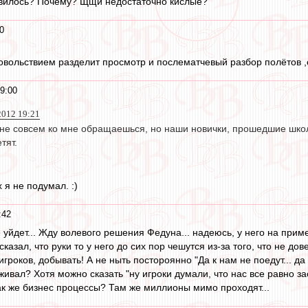
авилось? Почему? Щщи недостаточно кислые?
0
овольствием разделит просмотр и послематчевый разбор полётов ,
9:00
2012 19:21
 не совсем ко мне обращаешься, но наши новички, прошедшие школ
тят.
 я не подумал. :)
:42
 уйдет... Жду волевого решения Федуна... надеюсь, у него на прим
сказал, что руки то у него до сих пор чешутся из-за того, что не до
игроков, добывать! А не ныть постороянно "Да к нам не поедут... да 
живал? Хотя можно сказать "ну игроки думали, что нас все равно з
ак же бизнес процессы? Там же миллионы мимо проходят...