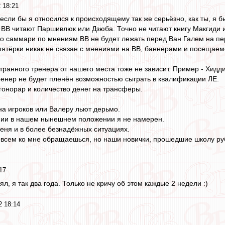
 18:21
 если бы я относился к происходящему так же серьёзно, как ты, я б
о ВВ читают Паршивлюк или Дзюба. Точно не читают книгу Макгиди 
то саммари по мнениям ВВ не будет лежать перед Ван Галем на пе
пятёрки никак не связан с мнениями на ВВ, баннерами и посещаем
ранного тренера от нашего места тоже не зависит. Пример - Хидди
енер не будет пленён возможностью сыграть в квалификации ЛЕ.
 гонорар и количество денег на трансферы.
на игроков или Валеру льют дерьмо.
онии в нашем нынешнем положении я не намерен.
еня и в более безнадёжных ситуациях.
овсем ко мне обращаешься, но наши новички, прошедшие школу ру
17
ял, я так два года. Только не кричу об этом каждые 2 недели :)
2 18:14