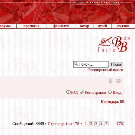
орумы
прогнозы
фан-клуб
юмор
музей
ссылки
Расширенный поиск
FAQ
Регистрация
Вход
Календарь ВВ
1
Сообщений: 8889 •
Страница
1
из
178
•
2
3
4
5
...
178