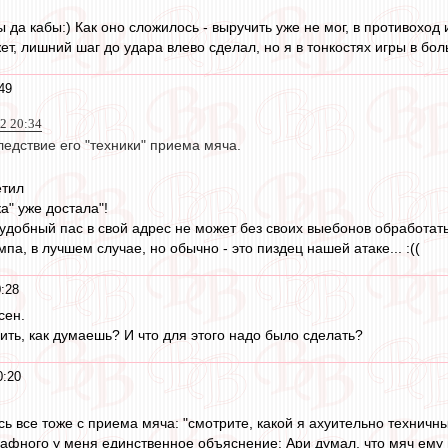
бы да кабы:) Как оно сложилось - выручить уже не мог, в противоход
ет, лишний шаг до удара влево сделал, но я в тонкостях игры в б
49
2 20:34
ледствие его "техники" приема мяча.
етил
ка" уже достала"!
 удобный пас в свой адрес не может без своих выебонов обработат
мпа, в лучшем случае, но обычно - это пиздец нашей атаке... :((
:28
сен.
ить, как думаешь? И что для этого надо было сделать?
0:20
ь все тоже с приема мяча: "смотрите, какой я ахуительно техничны
афного у меня единственное объяснение: Ари думал, что мяч ему в