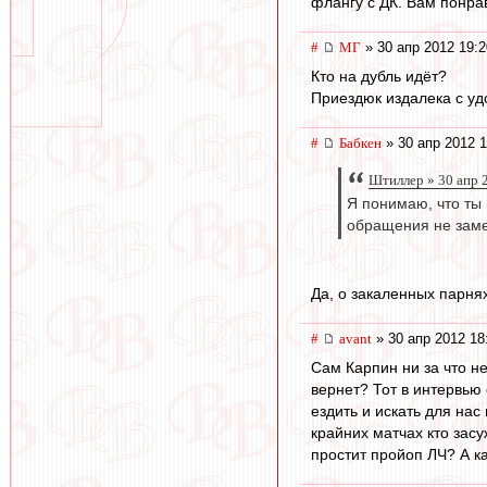
флангу с ДК. Вам понр
#
МГ
» 30 апр 2012 19:2
Кто на дубль идёт?
Приездюк издалека с уд
#
Бабкен
» 30 апр 2012 1
Штиллер » 30 апр 
Я понимаю, что ты
обращения не заме
Да, о закаленных парнях
#
avant
» 30 апр 2012 18
Сам Карпин ни за что не
вернет? Тот в интервью 
ездить и искать для нас 
крайних матчах кто засу
простит пройоп ЛЧ? А к