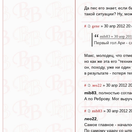
Да пес его знает, если 
такой ситуации? Ну, мож
#
gene
» 30 апр 2012 20:
mib83 » 30 апр 201
Первый гол Ари - с
Макс, молодец, что отм
но как же эта его "техни
он, походу, уже ни один
в результате - потеря те
#
лео22
» 30 апр 2012 20
mib83
, полностью согла
А по Реброву. Мог выруч
#
mib83
» 30 апр 2012 2
лео22
,
Самое главное - началос
По самому удару со штр