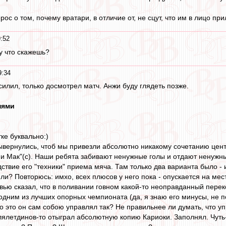
с о том, почему вратари, в отличие от, не сцут, что им в лицо при
:52
лу что скажешь?
9:34
осилил, только досмотрел матч. Анжи буду глядеть позже.
нями
ке буквально:)
вывернулись, чтоб мы привезли абсолютно никакому сочетанию цен
о и Мак"(с). Наши ребята забивают ненужные голы и отдают ненужн
дствие его "техники" приема мяча. Там только два варианта было - и
ли? Повторюсь: имхо, всех плюсов у него пока - опускается на ме
вью сказал, что в поливании говном какой-то неоправданный переко
одним из лучших опорных чемпионата (да, я знаю его минусы, не п
о это он сам собою управлял так? Не правильнее ли думать, что у
илялетдинов-то отыграл абсолютную копию Кариоки. Заполнял. Чуть-