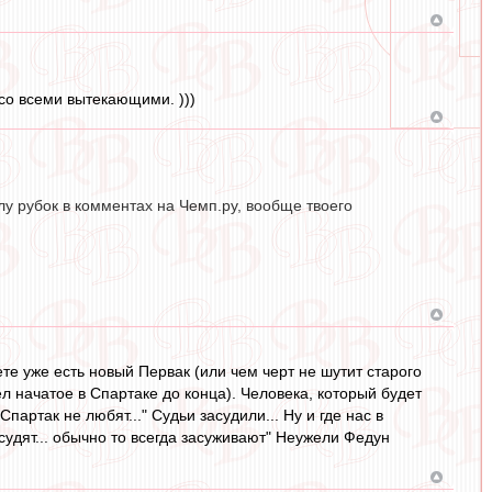
со всеми вытекающими. )))
у рубок в комментах на Чемп.ру, вообще твоего
ете уже есть новый Первак (или чем черт не шутит старого
вел начатое в Спартаке до конца). Человека, который будет
Спартак не любят..." Судьи засудили... Ну и где нас в
асудят... обычно то всегда засуживают" Неужели Федун