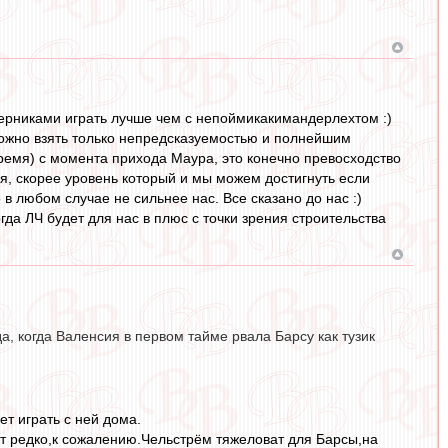
перниками играть лучше чем с непоймикакимандерлехтом :)
 можно взять только непредсказуемостью и полнейшим
время) с момента прихода Маура, это конечно превосходство
ня, скорее уровень который и мы можем достигнуть если
в любом случае не сильнее нас. Все сказано до нас :)
гда ЛЧ будет для нас в плюс с точки зрения строительства
а, когда Валенсия в первом тайме рвала Барсу как тузик
т играть с ней дома.
ет редко,к сожалению.Чельстрём тяжеловат для Барсы,на