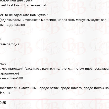
асное имя для сучки!
(Гав! Гав! Гав!) О, отзывается!
ег-то не одолжите нам чутка?
(одалживаем, исчезают в магазине, через пять минут выходят, вер
нам на донышке)
?
хать сегодня
учше
, что приехали (засыпает, валится на плечо… потом вдруг вскакивае
страданное)
 не хотите?!!!!
посетители. Смотришь – вроде затих, вроде ничего, вроде похож на
Ь!!!!»
0:55