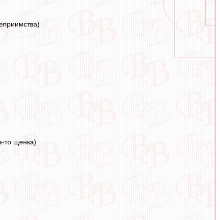
теприимства)
а-то щенка)