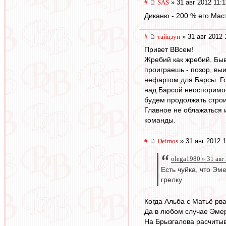
#
SAS
» 31 авг 2012 11:1
Диканю - 200 % его Маст
#
тайцзун
» 31 авг 2012 
Привет ВВсем!
Жребий как жребий. Быв
проиграешь - позор, вы
нефартом для Барсы. Го
над Барсой неоспоримое
будем продолжать строит
Главное не облажаться и
команды.
#
Deimos
» 31 авг 2012 1
olega1980 » 31 авг
Есть чуйка, что Эм
грелку
Когда Альба с Матьё рв
Да в любом случае Эмер
На Брызгалова расчитыв