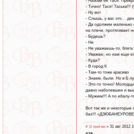
- Назови ее Тася. Прекр
- Точно! Тася! Таська!!! 
- Ну вот
- Слышь, у вас это… ден
- Да одолжим маленько 
на плече, протягивает 
- Будешь?
- Не
- Не уважаешь-то, блять
- Уважаю, но нам еще е
- Куда?
- В город К
- Там-то тоже красиво
- Знаем, были. Но в Б л
- Это-то точно! Молодцы
давно наболевшее и вы
- Мужики!!! А по ебалу-то
Вот так же и некоторые 
бах!!! «ДЗЮБАНЕУРОВЕН
#
irod sm
» 31 авг 2012 1