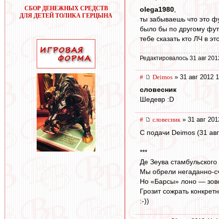
СБОР ДЕНЕЖНЫХ СРЕДСТВ
olega1980
,
ДЛЯ ДЕТЕЙ ТОЛИКА ГЕРЦЫНА
ты забываешь что это ф
было бы по другому фут
тебе сказать кто ЛЧ в э
Редактировалось 31 авг 201
#
Deimos
» 31 авг 2012 1
словесник
Шедевр :D
#
словесник
» 31 авг 201
С подачи Deimos (31 авг
***
Де Зеува стамбульского
Мы обрели негаданно-с
Но «Барсы» лоно — зов
Грозит сожрать конкретн
:-))