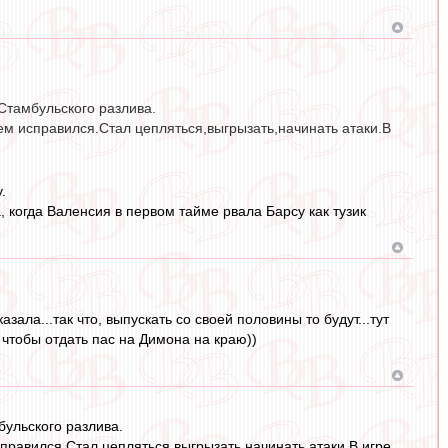
 Стамбульского разлива.
ем исправился.Стал цепляться,выгрызать,начинать атаки.В
.
, когда Валенсия в первом тайме рвала Барсу как тузик
азала...так что, выпускать со своей половины то будут...тут
, чтобы отдать пас на Димона на краю))
бульского разлива.
правился.Стал цепляться,выгрызать,начинать атаки.В игре