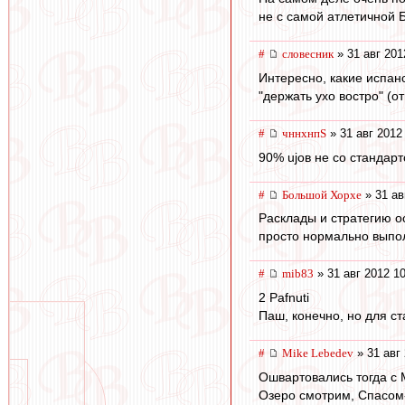
не с самой атлетичной 
#
словесник
» 31 авг 201
Интересно, какие испан
"держать ухо востро" (от
#
чннхнпS
» 31 авг 2012
90% ujов не со стандарт
#
Большой Хорхе
» 31 ав
Расклады и стратегию о
просто нормально выпол
#
mib83
» 31 авг 2012 1
2 Pafnuti
Паш, конечно, но для ст
#
Mike Lebedev
» 31 авг 
Ошвартовались тогда с М
Озеро смотрим, Спасом