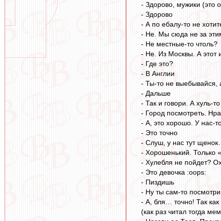
- Здорово, мужики (это 
- Здорово
- А по ебалу-то не хоти
- Не. Мы сюда не за эт
- Не местные-то чтоль?
- Не. Из Москвы. А этот
- Где это?
- В Англии
- Ты-то не выебывайся, 
- Дальше
- Так и говори. А хуль-т
- Город посмотреть. Нр
- А, это хорошо. У нас-
- Это точно
- Слуш, у нас тут щено
- Хорошенький. Только 
- Хулебля не пойдет? О
- Это девочка :oops:
- Пиздишь
- Ну ты сам-то посмотри
- А, бля… точно! Так как
(как раз читал тогда ме