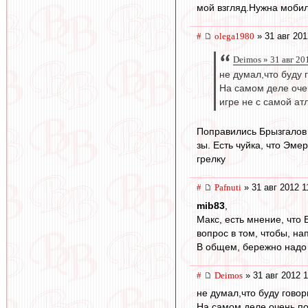
мой взгляд.Нужна мобил
#
olega1980
» 31 авг 201
Deimos » 31 авг 20
не думал,что буду 
На самом деле оче
игре не с самой а
Поправились Брызгалов 
зы. Есть чуйка, что Эме
грелку
#
Pafnuti
» 31 авг 2012 1
mib83
,
Макс, есть мнение, что Б
вопрос в том, чтобы, на
В общем, бережно надо 
#
Deimos
» 31 авг 2012 1
не думал,что буду говор
На самом деле очень по