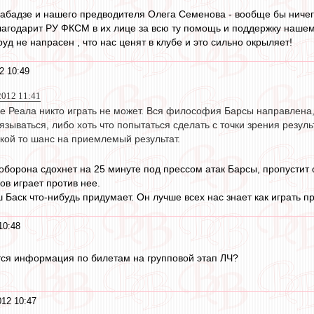
абадзе и нашего предводителя Олега Семенова - вообще бы ничег
лагодарит РУ ФКСМ в их лице за всю ту помощь и поддержку нашему
уд не напрасен , что нас ценят в клубе и это сильно окрыляет!
2 10:49
2012 11:41
 Реала никто играть не может. Вся философия Барсы направлена, 
язываться, либо хоть что попытаться сделать с точки зрения резул
акой то шанс на приемлемый результат.
оборона сдохнет на 25 минуте под прессом атак Барсы, пропустит 
ов играет против нее.
 Баск что-нибудь придумает. Он лучше всех нас знает как играть п
10:48
тся информация по билетам на групповой этап ЛЧ?
012 10:47