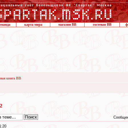
оманда
карта мира
магазин ВВ
гостевая ВВ
ф
вая книга ВВ
12
Сообщен
1:20