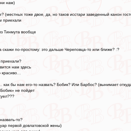
они нам)
те? (местных тоже двое, да, но таков исстари заведенный канон гос
им приехали
 из Тинмута вообще
а скажи по-простому: это дальше Череповца-то или ближе? :?
о приехали?
авится нам здесь
то красиво…
к… как бы нам его-то назвать? Бобик? Или Барбос? (вынимает откуд
«Бобик» не пойдет
хуел???
 назвать-то?
муар первой довлатовской жены)