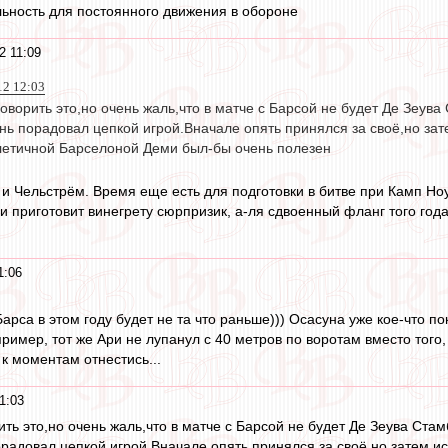
ьность для постоянного движения в обороне
2 11:09
12 12:03
говорить это,но очень жаль,что в матче с Барсой не будет Де Зеува
нь порадовал цепкой игрой.Вначале опять принялся за своё,но зат
тлетичной Барселоной Деми был-бы очень полезен
и Чельстрём. Время еще есть для подготовки в битве при Камп Ноу
ри приготовит винегрету сюрпризик, а-ля сдвоенный фланг того года
1:06
арса в этом году будет не та что раньше))) Осасуна уже кое-что пок
пример, тот же Ари не лупанул с 40 метров по воротам вместо того
к моментам отнестись...
1:03
ить это,но очень жаль,что в матче с Барсой не будет Де Зеува Стам
радовал цепкой игрой.Вначале опять принялся за своё,но затем ис