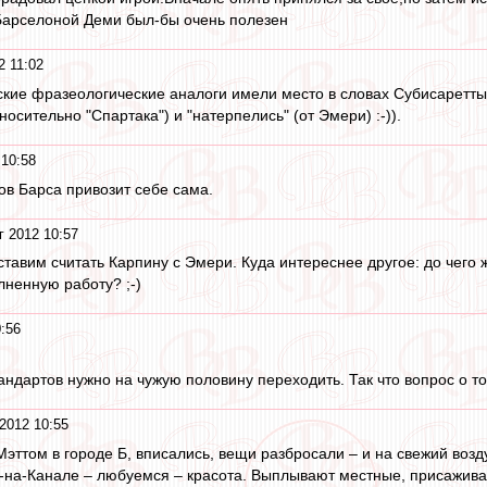
Барселоной Деми был-бы очень полезен
2 11:02
ские фразеологические аналоги имели место в словах Субисаретты 
носительно "Спартака") и "натерпелись" (от Эмери) :-)).
 10:58
ов Барса привозит себе сама.
г 2012 10:57
ставим считать Карпину с Эмери. Куда интереснее другое: до чего 
ненную работу? ;-)
0:56
андартов нужно на чужую половину переходить. Так что вопрос о то
2012 10:55
эттом в городе Б, вписались, вещи разбросали – и на свежий возду
-на-Канале – любуемся – красота. Выплывают местные, присажи