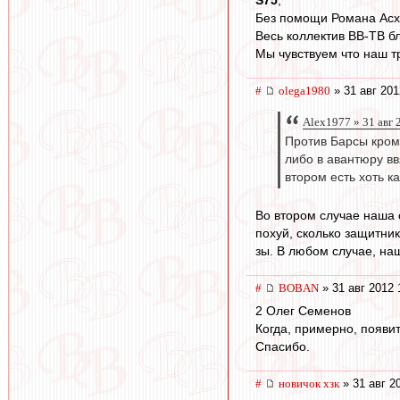
S75
,
Без помощи Романа Асх
Весь коллектив ВВ-ТВ б
Мы чувствуем что наш тр
#
olega1980
» 31 авг 201
Alex1977 » 31 авг 
Против Барсы кроме
либо в авантюру вв
втором есть хоть к
Во втором случае наша 
похуй, сколько защитник
зы. В любом случае, наш
#
BOBAN
» 31 авг 2012 
2 Олег Семенов
Когда, примерно, появи
Спасибо.
#
новичок хзк
» 31 авг 2