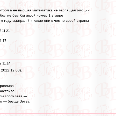
утбол а не высшая математика не терпящая эмоций
бол не был бы игрой номер 1 в мире
том году выиграл ? и какие они в чемпе своей страны
2 11:21
1:17
2 11:14
 2012 12:03).
 разлива
частливо.
ом злого зева —
о — без де Зеува.