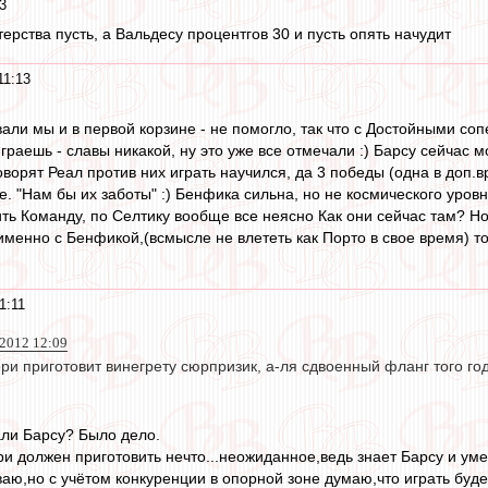
3
ерства пусть, а Вальдесу процентгов 30 и пусть опять начудит
11:13
али мы и в первой корзине - не помогло, так что с Достойными со
играешь - славы никакой, ну это уже все отмечали :) Барсу сейчас
ворят Реал против них играть научился, да 3 победы (одна в доп.
. "Нам бы их заботы" :) Бенфика сильна, но не космического уров
ь Команду, по Селтику вообще все неясно Как они сейчас там? Но 
менно с Бенфикой,(всмысле не влететь как Порто в свое время) то
1:11
 2012 12:09
ери приготовит винегрету сюрпризик, а-ля сдвоенный фланг того год
али Барсу? Было дело.
и должен приготовить нечто...неожиданное,ведь знает Барсу и умее
аю,но с учётом конкуренции в опорной зоне думаю,что играть буд