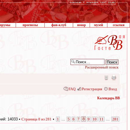
орумы
прогнозы
фан-клуб
юмор
музей
ссылки
Расширенный поиск
FAQ
Регистрация
Вход
Календарь ВВ
8
ий: 14033 •
Страница
8
из
281
•
1
...
5
6
7
9
10
11
...
281