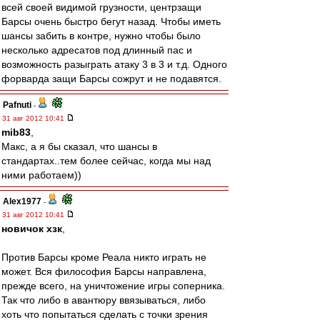
всей своей видимой грузности, центрзащи
Барсы очень быстро бегут назад. Чтобы иметь
шансы забить в контре, нужно чтобы было
несколько адресатов под длинный пас и
возможность разыграть атаку 3 в 3 и т.д. Одного
форварда защи Барсы сожрут и не подавятся.
Pafnuti
-
31 авг 2012 10:41
mib83
,
Макс, а я бы сказал, что шансы в
стандартах..тем более сейчас, когда мы над
ними работаем))
Alex1977
-
31 авг 2012 10:41
новичок хзк
,
Против Барсы кроме Реала никто играть не
может. Вся философия Барсы направлена,
прежде всего, на уничтожение игры соперника.
Так что либо в авантюру ввязываться, либо
хоть что попытаться сделать с точки зрения