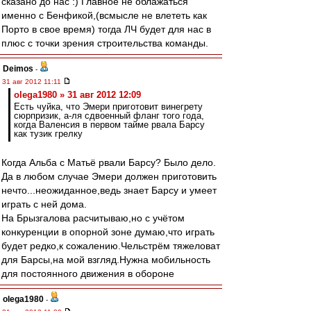
сказано до нас :) Главное не облажаться
именно с Бенфикой,(всмысле не влететь как
Порто в свое время) тогда ЛЧ будет для нас в
плюс с точки зрения строительства команды.
Deimos
-
31 авг 2012 11:11
olega1980 » 31 авг 2012 12:09
Есть чуйка, что Эмери приготовит винегрету
сюрпризик, а-ля сдвоенный фланг того года,
когда Валенсия в первом тайме рвала Барсу
как тузик грелку
Когда Альба с Матьё рвали Барсу? Было дело.
Да в любом случае Эмери должен приготовить
нечто...неожиданное,ведь знает Барсу и умеет
играть с ней дома.
На Брызгалова расчитываю,но с учётом
конкуренции в опорной зоне думаю,что играть
будет редко,к сожалению.Чельстрём тяжеловат
для Барсы,на мой взгляд.Нужна мобильность
для постоянного движения в обороне
olega1980
-