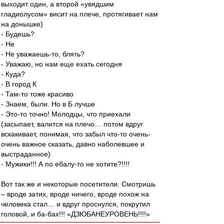
выходит один, а второй «увядшим
гладиолусом» висит на плече, протягивает нам
на донышке)
- Будешь?
- Не
- Не уважаешь-то, блять?
- Уважаю, но нам еще ехать сегодня
- Куда?
- В город К
- Там-то тоже красиво
- Знаем, были. Но в Б лучше
- Это-то точно! Молодцы, что приехали
(засыпает, валится на плечо… потом вдруг
вскакивает, понимая, что забыл что-то очень-
очень важное сказать, давно наболевшее и
выстраданное)
- Мужики!!! А по ебалу-то не хотите?!!!!
Вот так же и некоторые посетители. Смотришь
– вроде затих, вроде ничего, вроде похож на
человека стал… и вдруг проснулся, покрутил
головой, и ба-бах!!! «ДЗЮБАНЕУРОВЕНЬ!!!!»