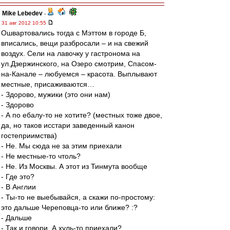
Mike Lebedev
-
31 авг 2012 10:55
Ошвартовались тогда с Мэттом в городе Б,
вписались, вещи разбросали – и на свежий
воздух. Сели на лавочку у гастронома на
ул.Дзержинского, на Озеро смотрим, Спасом-
на-Канале – любуемся – красота. Выплывают
местные, присаживаются…
- Здорово, мужики (это они нам)
- Здорово
- А по ебалу-то не хотите? (местных тоже двое,
да, но таков исстари заведенный канон
гостеприимства)
- Не. Мы сюда не за этим приехали
- Не местные-то чтоль?
- Не. Из Москвы. А этот из Тинмута вообще
- Где это?
- В Англии
- Ты-то не выебывайся, а скажи по-простому:
это дальше Череповца-то или ближе? :?
- Дальше
- Так и говори. А хуль-то приехали?