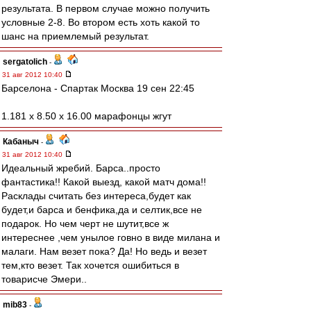
результата. В первом случае можно получить
условные 2-8. Во втором есть хоть какой то
шанс на приемлемый результат.
sergatolich
-
31 авг 2012 10:40
Барселона - Спартак Москва 19 сен 22:45
1.181 х 8.50 х 16.00 марафонцы жгут
Кабаныч
-
31 авг 2012 10:40
Идеальный жребий. Барса..просто
фантастика!! Какой выезд, какой матч дома!!
Расклады считать без интереса,будет как
будет,и барса и бенфика,да и селтик,все не
подарок. Но чем черт не шутит,все ж
интереснее ,чем унылое говно в виде милана и
малаги. Нам везет пока? Да! Но ведь и везет
тем,кто везет. Так хочется ошибиться в
товарисче Эмери..
mib83
-