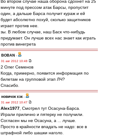
Во втором случае наша оборона сдохнет на 25
минуте под прессом атак Барсы, пропустит
один, а дальше Барса получит кураж и ей
будет абсолютно похуй, сколько защитников
играет против нее.
зы. В любом случае, наш Баск что-нибудь
придумает. Он лучше всех нас знает как играть
против винегрета
BOBAN
-
31 авг 2012 10:48
2 Олег Семенов
Когда, примерно, появится информация по
билетам на групповой этап ЛЧ?
Спасибо.
новичок хзк
-
31 авг 2012 10:47
Alex1977
, Смотрел тут Осасуна-Барса.
Играли прилично и пятерку не получили.
Согласен мы не Осасуна, а ... лучше.
Просто в крайности впадать не надо: все в
штрафной либо шашки наголо.