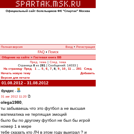
Официальный сайт болельщиков ФК "Спартак" Москва
Полная версия
Вход
•
Регистрация
FAQ
•
Поиск
Общение на сайте
Гостевая книга ВВ
»
Пред. тема
|
След. тема
Страница
8
из
281
[ Сообщений: 14033 ]
На страницу
Пред.
1
...
5
,
6
,
7
,
8
,
9
,
10
,
11
...
281
След.
Начать новую тему
Добавить
Версия для печати
01.08.2012 - 31.08.2012
бундес
-
31 авг 2012 11:20
olega1980
,
ты забываешь что это футбол а не высшая
математика не терпящая эмоций
было бы по другому футбол не был бы игрой
номер 1 в мире
тебе сказать кто ЛЧ в этом году выиграл ? и