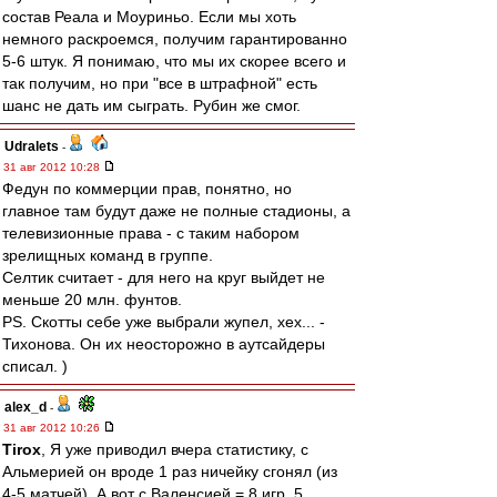
состав Реала и Моуриньо. Если мы хоть
немного раскроемся, получим гарантированно
5-6 штук. Я понимаю, что мы их скорее всего и
так получим, но при "все в штрафной" есть
шанс не дать им сыграть. Рубин же смог.
Udralets
-
31 авг 2012 10:28
Федун по коммерции прав, понятно, но
главное там будут даже не полные стадионы, а
телевизионные права - с таким набором
зрелищных команд в группе.
Селтик считает - для него на круг выйдет не
меньше 20 млн. фунтов.
PS. Скотты себе уже выбрали жупел, хех... -
Тихонова. Он их неосторожно в аутсайдеры
списал. )
alex_d
-
31 авг 2012 10:26
Tirox
, Я уже приводил вчера статистику, с
Альмерией он вроде 1 раз ничейку сгонял (из
4-5 матчей). А вот с Валенсией = 8 игр, 5