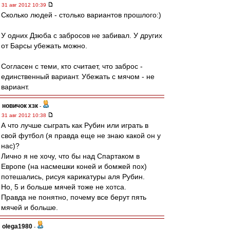
31 авг 2012 10:39
Сколько людей - столько вариантов прошлого:)
У одних Дзюба с забросов не забивал. У других
от Барсы убежать можно.
Согласен с теми, кто считает, что заброс -
единственный вариант. Убежать с мячом - не
вариант.
новичок хзк
-
31 авг 2012 10:38
А что лучше сыграть как Рубин или играть в
свой футбол (я правда еще не знаю какой он у
нас)?
Лично я не хочу, что бы над Спартаком в
Европе (на насмешки коней и бомжей пох)
потешались, рисуя карикатуры аля Рубин.
Но, 5 и больше мячей тоже не хотса.
Правда не понятно, почему все берут пять
мячей и больше.
olega1980
-