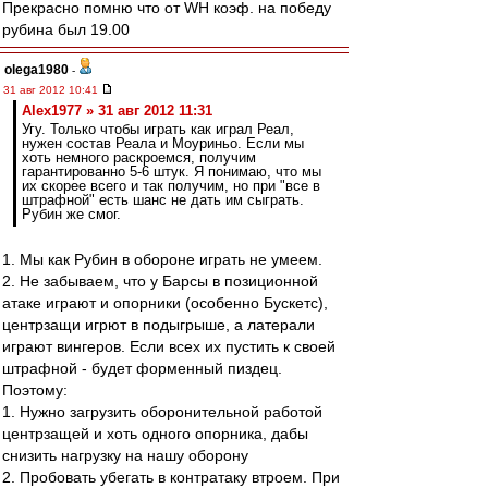
Прекрасно помню что от WH коэф. на победу
рубина был 19.00
olega1980
-
31 авг 2012 10:41
Alex1977 » 31 авг 2012 11:31
Угу. Только чтобы играть как играл Реал,
нужен состав Реала и Моуриньо. Если мы
хоть немного раскроемся, получим
гарантированно 5-6 штук. Я понимаю, что мы
их скорее всего и так получим, но при "все в
штрафной" есть шанс не дать им сыграть.
Рубин же смог.
1. Мы как Рубин в обороне играть не умеем.
2. Не забываем, что у Барсы в позиционной
атаке играют и опорники (особенно Бускетс),
центрзащи игрют в подыгрыше, а латерали
играют вингеров. Если всех их пустить к своей
штрафной - будет форменный пиздец.
Поэтому:
1. Нужно загрузить оборонительной работой
центрзащей и хоть одного опорника, дабы
снизить нагрузку на нашу оборону
2. Пробовать убегать в контратаку втроем. При