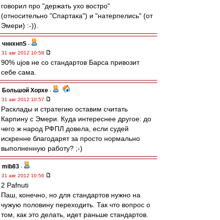
говорил про "держать ухо востро"
(относительно "Спартака") и "натерпелись" (от
Эмери) :-)).
чннхнпS
-
31 авг 2012 10:58
90% ujов не со стандартов Барса привозит
себе сама.
Большой Хорхе
-
31 авг 2012 10:57
Расклады и стратегию оставим считать
Карпину с Эмери. Куда интереснее другое: до
чего ж народ РФПЛ довела, если судей
искренне благодарят за просто нормально
выполненную работу? ;-)
mib83
-
31 авг 2012 10:56
2 Pafnuti
Паш, конечно, но для стандартов нужно на
чужую половину переходить. Так что вопрос о
том, как это делать, идет раньше стандартов.