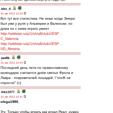
alex_d
-
31 авг 2012 10:33
Вот тут вся статистика. Не знаю когда Эмери
был уже у руля у Альмерии и Валенсии, но
дома он с ними играть умеет.
http://wildstat.ru/p/1/ch/all/club1/ESP ...
C_Valencia
http://wildstat.ru/p/1/ch/all/club1/ESP ...
UD_Almeria
padlik
-
31 авг 2012 10:33
Последний день лета по православному
календарю считается днём святых Фрола и
Лавра - покровителей лошадей, \"этоЖ не
спроста\" (с)
Alex1977
-
31 авг 2012 10:31
olega1980
,
Угу. Только чтобы играть как играл Реал, нужен