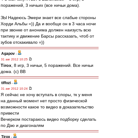
поражений, 3 ничьих (все ничьи дома).
ЗЫ Надеюсь Эмери знает все слабые стороны
Хорди Альбы =)) Да и вообще он в 3 часа ночи
при звонке от анонима должен наизусть всю
тактику и движение Барсы рассказать, чтоб от
зубов отскакивало =))
Agapov
-
31 авг 2012 10:25
Tirox
, 8 игр, 3 ничьи, 5 поражений. Все ничьи
дома. (с) ВВ
tiffozi
-
31 авг 2012 10:24
Я сейчас не хочу вступать в споры, тк у меня
на данный момент нет просто физической
возможности какое то видео в доказательство
привести
Вечерком постараюсь видео подборку сделать
по Дзю и диагоналям
Tirox
-