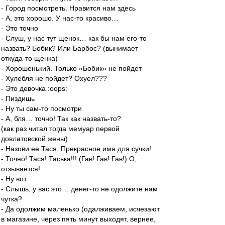
- Город посмотреть. Нравится нам здесь
- А, это хорошо. У нас-то красиво…
- Это точно
- Слуш, у нас тут щенок… как бы нам его-то
назвать? Бобик? Или Барбос? (вынимает
откуда-то щенка)
- Хорошенький. Только «Бобик» не пойдет
- Хулебля не пойдет? Охуел???
- Это девочка :oops:
- Пиздишь
- Ну ты сам-то посмотри
- А, бля… точно! Так как назвать-то?
(как раз читал тогда мемуар первой
довлатовской жены)
- Назови ее Тася. Прекрасное имя для сучки!
- Точно! Тася! Таська!!! (Гав! Гав! Гав!) О,
отзывается!
- Ну вот
- Слышь, у вас это… денег-то не одолжите нам
чутка?
- Да одолжим маленько (одалживаем, исчезают
в магазине, через пять минут выходят, вернее,