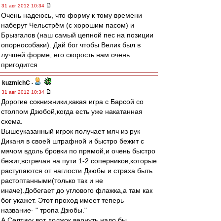
31 авг 2012 10:34
Очень надеюсь, что форму к тому времени
наберут Чельстрём (с хорошим пасом) и
Брызгалов (наш самый цепной пес на позиции
опорнособаки). Дай бог чтобы Велик был в
лучшей форме, его скорость нам очень
пригодится
kuzmichC
-
31 авг 2012 10:34
Дорогие сокнижники,какая игра с Барсой со
столпом Дзюбой,когда есть уже накатанная
схема.
Вышеуказанный игрок получает мяч из рук
Диканя в своей штрафной и быстро бежит с
мячом вдоль бровки по прямой,и очень быстро
бежит,встречая на пути 1-2 соперников,которые
раступаются от наглости Дзюбы и страха быть
растоптанными(только так и не
иначе).Добегает до углового флажка,а там как
бог укажет. Этот проход имеет теперь
название- " тропа Дзюбы."
А Селтику вот должок вернуть надо бы.