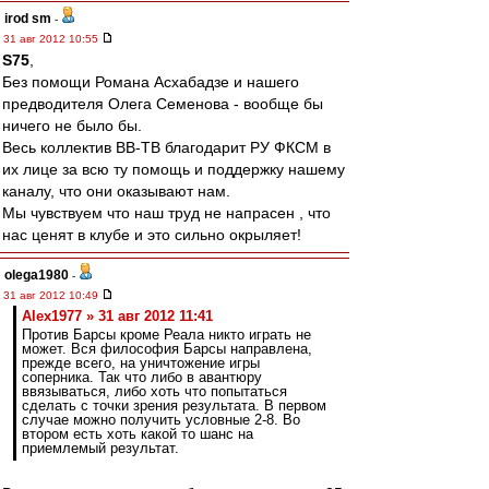
irod sm
-
31 авг 2012 10:55
S75
,
Без помощи Романа Асхабадзе и нашего
предводителя Олега Семенова - вообще бы
ничего не было бы.
Весь коллектив ВВ-ТВ благодарит РУ ФКСМ в
их лице за всю ту помощь и поддержку нашему
каналу, что они оказывают нам.
Мы чувствуем что наш труд не напрасен , что
нас ценят в клубе и это сильно окрыляет!
olega1980
-
31 авг 2012 10:49
Alex1977 » 31 авг 2012 11:41
Против Барсы кроме Реала никто играть не
может. Вся философия Барсы направлена,
прежде всего, на уничтожение игры
соперника. Так что либо в авантюру
ввязываться, либо хоть что попытаться
сделать с точки зрения результата. В первом
случае можно получить условные 2-8. Во
втором есть хоть какой то шанс на
приемлемый результат.