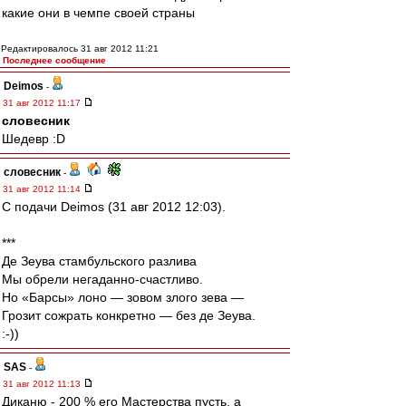
какие они в чемпе своей страны
Редактировалось 31 авг 2012 11:21
Последнее сообщение
Deimos
-
31 авг 2012 11:17
словесник
Шедевр :D
словесник
-
31 авг 2012 11:14
С подачи Deimos (31 авг 2012 12:03).
***
Де Зеува стамбульского разлива
Мы обрели негаданно-счастливо.
Но «Барсы» лоно — зовом злого зева —
Грозит сожрать конкретно — без де Зеува.
:-))
SAS
-
31 авг 2012 11:13
Диканю - 200 % его Мастерства пусть, а