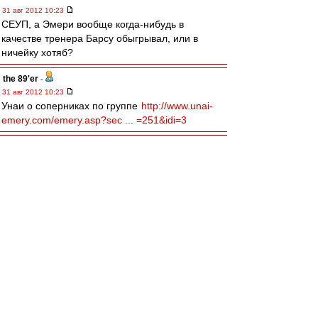
31 авг 2012 10:23
СЕУП, а Эмери вообще когда-нибудь в
качестве тренера Барсу обыгрывал, или в
ничейку хотяб?
the 89'er
-
31 авг 2012 10:23
Унаи о соперниках по группе
http://www.unai-
emery.com/emery.asp?sec ... =251&idi=3
Sterx86
-
31 авг 2012 10:23
Когда закончился матч с Фенером, я сидел
перед компом и понимал, что уснуть так просто
мне не удастся. Включил суперкубок Испании,
хотя смотреть его изначально не планировал -
хоть немного надо было поспать перед
работой.
И знаете, друзья, я впервые за последние 3-4
года поймал себя на мысли, что барсу рвут.
Вот откровенно так, умеючи. Словно, тыкая
иголкой в одну и ту же болевую точку,
мадридцы закидывали диагонали на быстрых