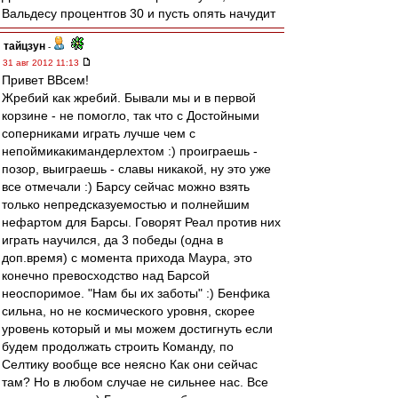
Вальдесу процентгов 30 и пусть опять начудит
тайцзун
-
31 авг 2012 11:13
Привет ВВсем!
Жребий как жребий. Бывали мы и в первой
корзине - не помогло, так что с Достойными
соперниками играть лучше чем с
непоймикакимандерлехтом :) проиграешь -
позор, выиграешь - славы никакой, ну это уже
все отмечали :) Барсу сейчас можно взять
только непредсказуемостью и полнейшим
нефартом для Барсы. Говорят Реал против них
играть научился, да 3 победы (одна в
доп.время) с момента прихода Маура, это
конечно превосходство над Барсой
неоспоримое. "Нам бы их заботы" :) Бенфика
сильна, но не космического уровня, скорее
уровень который и мы можем достигнуть если
будем продолжать строить Команду, по
Селтику вообще все неясно Как они сейчас
там? Но в любом случае не сильнее нас. Все