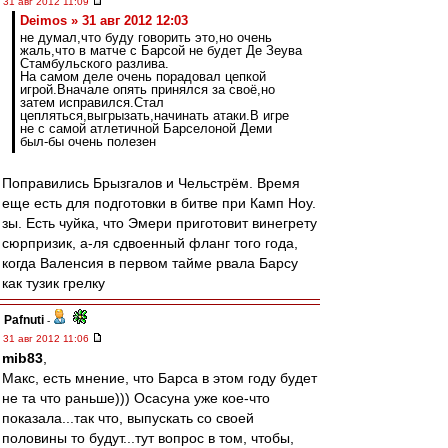
31 авг 2012 11:09
Deimos » 31 авг 2012 12:03
не думал,что буду говорить это,но очень
жаль,что в матче с Барсой не будет Де Зеува
Стамбульского разлива.
На самом деле очень порадовал цепкой
игрой.Вначале опять принялся за своё,но
затем исправился.Стал
цепляться,выгрызать,начинать атаки.В игре
не с самой атлетичной Барселоной Деми
был-бы очень полезен
Поправились Брызгалов и Чельстрём. Время
еще есть для подготовки в битве при Камп Ноу.
зы. Есть чуйка, что Эмери приготовит винегрету
сюрпризик, а-ля сдвоенный фланг того года,
когда Валенсия в первом тайме рвала Барсу
как тузик грелку
Pafnuti
-
31 авг 2012 11:06
mib83
,
Макс, есть мнение, что Барса в этом году будет
не та что раньше))) Осасуна уже кое-что
показала...так что, выпускать со своей
половины то будут...тут вопрос в том, чтобы,