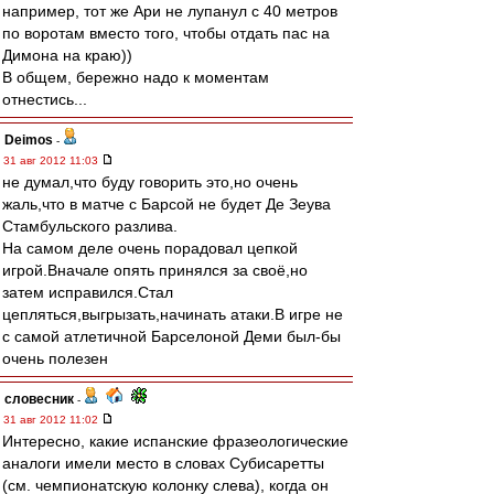
например, тот же Ари не лупанул с 40 метров
по воротам вместо того, чтобы отдать пас на
Димона на краю))
В общем, бережно надо к моментам
отнестись...
Deimos
-
31 авг 2012 11:03
не думал,что буду говорить это,но очень
жаль,что в матче с Барсой не будет Де Зеува
Стамбульского разлива.
На самом деле очень порадовал цепкой
игрой.Вначале опять принялся за своё,но
затем исправился.Стал
цепляться,выгрызать,начинать атаки.В игре не
с самой атлетичной Барселоной Деми был-бы
очень полезен
словесник
-
31 авг 2012 11:02
Интересно, какие испанские фразеологические
аналоги имели место в словах Субисаретты
(см. чемпионатскую колонку слева), когда он