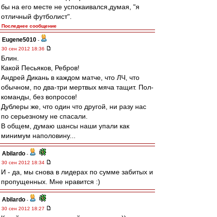
бы на его месте не успокаивался,думая, "я
отличный футболист".
Последнее сообщение
Eugene5010
-
30 сен 2012 18:36
Блин.
Какой Песьяков, Ребров!
Андрей Дикань в каждом матче, что ЛЧ, что
обычном, по два-три мертвых мяча тащит. Пол-
команды, без вопросов!
Дублеры же, что один что другой, ни разу нас
по серьезному не спасали.
В общем, думаю шансы наши упали как
минимум наполовину...
Abilardo
-
30 сен 2012 18:34
И - да, мы снова в лидерах по сумме забитых и
пропущенных. Мне нравится :)
Abilardo
-
30 сен 2012 18:27