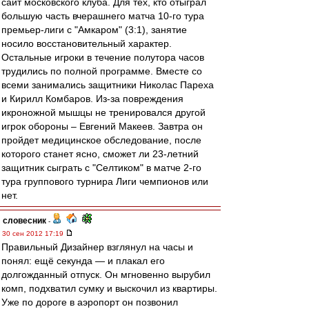
сайт московского клуба. Для тех, кто отыграл
большую часть вчерашнего матча 10-го тура
премьер-лиги с "Амкаром" (3:1), занятие
носило восстановительный характер.
Остальные игроки в течение полутора часов
трудились по полной программе. Вместе со
всеми занимались защитники Николас Пареха
и Кирилл Комбаров. Из-за повреждения
икроножной мышцы не тренировался другой
игрок обороны – Евгений Макеев. Завтра он
пройдет медицинское обследование, после
которого станет ясно, сможет ли 23-летний
защитник сыграть с "Селтиком" в матче 2-го
тура группового турнира Лиги чемпионов или
нет.
словесник
-
30 сен 2012 17:19
Правильный Дизайнер взглянул на часы и
понял: ещё секунда — и плакал его
долгожданный отпуск. Он мгновенно вырубил
комп, подхватил сумку и выскочил из квартиры.
Уже по дороге в аэропорт он позвонил