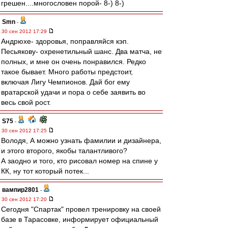
грешен....многословен порой- 8-) 8-)
Smn
-
30 сен 2012 17:29
Андрюхе- здоровья, поправляйся кэп.
Песьякову- охренетильный шанс. Два матча, не
полных, и мне он очень понравился. Редко
такое бывает. Много работы предстоит,
включая Лигу Чемпионов. Дай бог ему
вратарской удачи и пора о себе заявить во
весь свой рост.
S75
-
30 сен 2012 17:25
Володя, А можно узнать фамилии и дизайнера,
и этого второго, якобы талантливого?
А заодно и того, кто рисовал номер на спине у
КК, ну тот который потек...
вампир2801
-
30 сен 2012 17:20
Сегодня "Спартак" провел тренировку на своей
базе в Тарасовке, информирует официальный