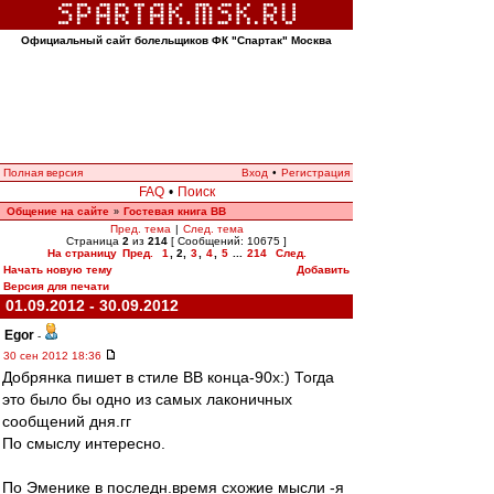
Официальный сайт болельщиков ФК "Спартак" Москва
Полная версия
Вход
•
Регистрация
FAQ
•
Поиск
Общение на сайте
Гостевая книга ВВ
»
Пред. тема
|
След. тема
Страница
2
из
214
[ Сообщений: 10675 ]
На страницу
Пред.
1
,
2
,
3
,
4
,
5
...
214
След.
Начать новую тему
Добавить
Версия для печати
01.09.2012 - 30.09.2012
Egor
-
30 сен 2012 18:36
Добрянка пишет в стиле ВВ конца-90х:) Тогда
это было бы одно из самых лаконичных
сообщений дня.гг
По смыслу интересно.
По Эменике в последн.время схожие мысли -я