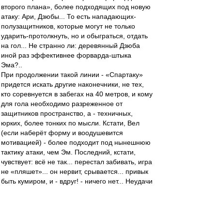
второго плана», более подходящих под новую
атаку: Ари, Дзюбы... То есть нападающих-
полузащитников, которые могут не только
ударить-протолкнуть, но и обыграться, отдать
на гол... Не странно ли: деревянный Дзюба
иной раз эффективнее форварда-штыка
Эма?..
При продолжении такой линии - «Спартаку»
придется искать другие наконечники, не тех,
кто соревнуется в забегах на 40 метров, и кому
для гола необходимо разреженное от
защитников пространство, а - техничных,
юрких, более тонких по мысли. Кстати, Вел
(если наберёт форму и воодушевится
мотивацией) - более подходит под нынешнюю
тактику атаки, чем Эм. Последний, кстати,
чувствует: всё не так... перестал забивать, игра
не «пляшет»... он нервит, срывается... привык
быть кумиром, и - вдруг! - ничего нет... Неудачи
перекладывает на партнеров: не замечают,
неудобно скидывают пас...