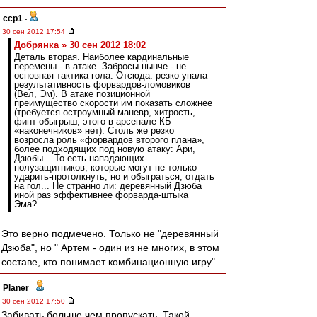
ccp1
-
30 сен 2012 17:54
Добрянка » 30 сен 2012 18:02
Деталь вторая. Наиболее кардинальные
перемены - в атаке. Забросы нынче - не
основная тактика гола. Отсюда: резко упала
результативность форвардов-ломовиков
(Вел, Эм). В атаке позиционной
преимущество скорости им показать сложнее
(требуется остроумный маневр, хитрость,
финт-обыгрыш, этого в арсенале КБ
«наконечников» нет). Столь же резко
возросла роль «форвардов второго плана»,
более подходящих под новую атаку: Ари,
Дзюбы... То есть нападающих-
полузащитников, которые могут не только
ударить-протолкнуть, но и обыграться, отдать
на гол... Не странно ли: деревянный Дзюба
иной раз эффективнее форварда-штыка
Эма?..
Это верно подмечено. Только не "деревянный
Дзюба", но " Артем - один из не многих, в этом
составе, кто понимает комбинационную игру"
Planer
-
30 сен 2012 17:50
Забивать больше чем пропускать. Такой