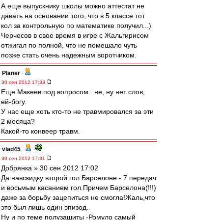
А еще выпускнику школы можно аттестат не
давать на основании того, что в 5 классе тот
кол за контрольную по математике получил...)
Черчесов в свое время в игре с Жальгирисом
отжигал по полной, что не помешало чуть
позже стать очень надежным воротчиком.
Planer
-
30 сен 2012 17:33
Еще Макеев под вопросом...не, ну нет слов,
ей-богу.
У нас еще хоть кто-то не травмировался за эти
2 месяца?
Какой-то конвеер травм.
vlad45
-
30 сен 2012 17:31
Добрянка » 30 сен 2012 17:02
Да навскидку второй гол Барселоне - 7 передач
и восьмым касанием гол.Причем Барселона(!!!)
даже за борьбу зацепиться не смогла!Жаль,что
это был лишь один эпизод.
Ну и по теме полузашиты -Ромуло самый