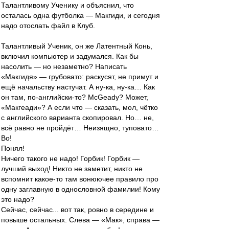
Талантливому Ученику и объяснил, что
осталась одна футболка — Макгиди, и сегодня
надо отослать файл в Клуб.
Талантливый Ученик, он же Латентный Конь,
включил компьютер и задумался. Как бы
насолить — но незаметно? Написать
«Макгидя» — грубовато: раскусят, не примут и
ещё начальству настучат. А ну-ка, ну-ка… Как
он там, по-английски-то? McGeady? Может,
«Макгеади»? А если что — сказать, мол, чётко
с английского варианта скопировал. Но… не,
всё равно не пройдёт… Неизящно, туповато…
Во!
Понял!
Ничего такого не надо! Горбик! Горбик —
лучший выход! Никто не заметит, никто не
вспомнит какое-то там вонюючее правило про
одну заглавную в однословной фамилии! Кому
это надо?
Сейчас, сейчас... вот так, ровно в середине и
повыше остальных. Слева — «Мак», справа —