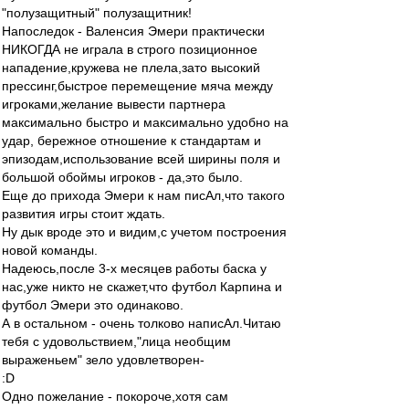
"полузащитный" полузащитник!
Напоследок - Валенсия Эмери практически
НИКОГДА не играла в строго позиционное
нападение,кружева не плела,зато высокий
прессинг,быстрое перемещение мяча между
игроками,желание вывести партнера
максимально быстро и максимально удобно на
удар, бережное отношение к стандартам и
эпизодам,использование всей ширины поля и
большой обоймы игроков - да,это было.
Еще до прихода Эмери к нам писАл,что такого
развития игры стоит ждать.
Ну дык вроде это и видим,с учетом построения
новой команды.
Надеюсь,после 3-х месяцев работы баска у
нас,уже никто не скажет,что футбол Карпина и
футбол Эмери это одинаково.
А в остальном - очень толково написАл.Читаю
тебя с удовольствием,"лица необщим
выраженьем" зело удовлетворен-
:D
Одно пожелание - покороче,хотя сам