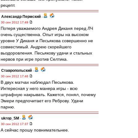
рецепт.
Александр Пермский
-
30 сен 2012 17:49
Потеря уважаемого Андрея Диканя перед ЛЧ
очень существенна. Опыт игры на высоком
уровне У Диканя и Песьякова совершенно не
совместимый. Андрею скорейшего
выздоровления. Песьякову удачи и стальных
нервов при игре против Селтика.
Ставропольский
-
30 сен 2012 17:46
В двух матчах наблюдал Песьякова.
Интересная у него манера игры - всю
штрафную накрывать. Кажется, понял, почему
Эмери предпочитает его Реброву. Удачи
парню.
ukrop_SM
-
30 сен 2012 17:37
А сейчас прошу повнимательнее.