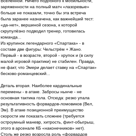
Вселенной. Ничего подобного к мобильности,
заряженности на полный матч «лазоревые»
больше не показали, точно бы эта встреча
была заранее назначена, как важнейший тест:
«да-нет», вершиной сезона, к которой
скрупулёзно подводил тренер, готовилась
команда...
Из крупинок легендарного «Спартака» - в
составе две фигуры: Чельстрём + Жано.
Первый - в возрасте, второй - хрупок и (в силу
малой игровой практики) не стабилен. Правда,
не факт, что Эмери делает ставку на «Спартак»
бесково-романцевский...
Деталь вторая. Наиболее кардинальные
перемены - в атаке. Забросы нынче - не
основная тактика гола. Отсюда: резко упала
результативность форвардов-ломовиков (Вел,
Эм). В атаке позиционной преимущество
скорости им показать сложнее (требуется
остроумный маневр, хитрость, финт-обыгрыш,
этого в арсенале КБ «наконечников» нет).
Столь же резко возросла роль «форвардов