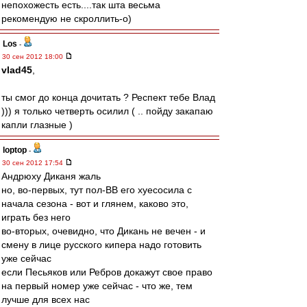
непохожесть есть....так шта весьма
рекомендую не скроллить-о)
Los
-
30 сен 2012 18:00
vlad45
,
ты смог до конца дочитать ? Респект тебе Влад
))) я только четверть осилил ( .. пойду закапаю
капли глазные )
loptop
-
30 сен 2012 17:54
Андрюху Диканя жаль
но, во-первых, тут пол-ВВ его хуесосила с
начала сезона - вот и глянем, каково это,
играть без него
во-вторых, очевидно, что Дикань не вечен - и
смену в лице русского кипера надо готовить
уже сейчас
если Песьяков или Ребров докажут свое право
на первый номер уже сейчас - что же, тем
лучше для всех нас