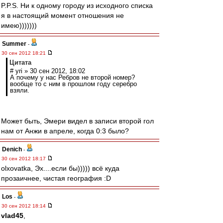
P.P.S. Ни к одному городу из исходного списка
я в настоящий момент отношения не
имею)))))))
Summer
-
30 сен 2012 18:21
Цитата
# yri » 30 сен 2012, 18:02
А почему у нас Ребров не второй номер?
вообще то с ним в прошлом году серебро
взяли.
Может быть, Эмери видел в записи второй гол
нам от Анжи в апреле, когда 0:3 было?
Denich
-
30 сен 2012 18:17
olxovatka, Эх....если бы))))) всё куда
прозаичнее, чистая география :D
Los
-
30 сен 2012 18:14
vlad45
,