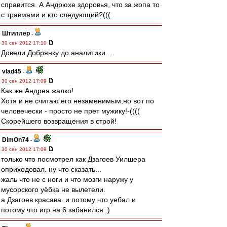
справится. А Андрюхе здоровья, что за жопа то
с травмами и кто следующий?(((
Штиллер
-
30 сен 2012 17:10
Довели Добрянку до аналитики...
vlad45
-
30 сен 2012 17:09
Как же Андрея жалко!
Хотя и не считаю его незаменимым,но вот по
человечески - просто не прет мужику!-((((
Скорейшего возвращения в строй!
DimOn74
-
30 сен 2012 17:09
только что посмотрел как Дзагоев Уилшера
оприходовал. ну что сказать...
жаль что не с ноги и что мозги наружу у
мусорского уёбка не вылетели.
а Дзагоев красава. и потому что уебал и
потому что игр на 6 забанился :)