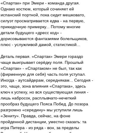
«Спартак» при Эмери - команда другая.
Однако костюм, который сочиняет ей
испанский портной, пока сидит мешковато,
силуэт просматривается едва - на первую,
прикидочную примерку... Потому многие
детали будущего «дресс код» -
дорисовываются фантазиями болельщиков,
плюс - услужливой дамой, статистикой...
Деталь первая. «Спартак» Эмери гораздо
чаще выигрывает серёдку поля. Прошлый
«Спартак» - «Спартаком» не был, так как
(фирменную для себя) часть поля уступал.
Иногда - аутсайдерам, середнякам... Сегодня -
это, чаще, зона влияния «Спартака», здесь
ключ к успеху, но вся существующая линия -
лишь набросок, расплывчато-нечеткий
прообраз будущего Пояса Побед. До позора
разгромно «середину» мы уступили лишь
«Зениту». Правда, сейчас, на фоне
пройденной дистанции, уместно сказать: та
игра Питера - из ряда - вон, за пределы