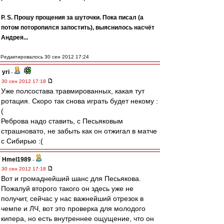
P. S. Прошу прощения за шуточки. Пока писал (а
потом поторопился запостить), выяснилось насчёт
Андрея...
Редактировалось 30 сен 2012 17:24
yri
-
30 сен 2012 17:18
Уже полсостава травмированных, какая тут
ротация. Скоро так снова играть будет некому :
(
Реброва надо ставить, с Песьяковым
страшновато, не забыть как он отжигал в матче
с Сибирью :(
Hmel1989
-
30 сен 2012 17:18
Вот и громаднейший шанс для Песьякова.
Пожалуй второго такого он здесь уже не
получит, сейчас у нас важнейший отрезок в
чемпе и ЛЧ, вот это проверка для молодого
кипера, но есть внутреннее ощущение, что он