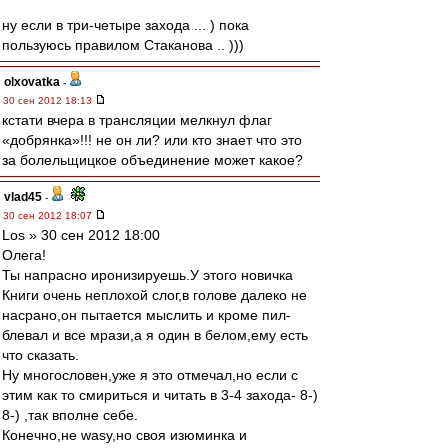
ну если в три-четыре захода ... ) пока
пользуюсь правилом Стаканова .. )))
olxovatka
-
30 сен 2012 18:13
кстати вчера в трансляции мелкнул флаг
«добрянка»!!! не он ли? или кто знает что это
за болельщицкое объединение может какое?
vlad45
-
30 сен 2012 18:07
Los » 30 сен 2012 18:00
Олега!
Ты напрасно иронизируешь.У этого новичка
Книги очень неплохой слог,в голове далеко не
насрано,он пытается мыслить и кроме пил-
блевал и все мрази,а я один в белом,ему есть
что сказать.
Ну многословен,уже я это отмечал,но если с
этим как то смириться и читать в 3-4 захода- 8-)
8-) ,так вполне себе.
Конечно,не wasy,но своя изюминка и