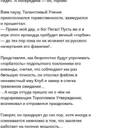
«идя». А посередине — он, горбик!
Взяв паузу, Талантливый Ученик
преисполнился торжественности, зажмурился
и прошептал:
— Прими мой дар, о бог Пегас! Пусть же и в
игре этого ирландца пребудет вечный «горбик»
— до тех пор пока он не исчезнет из русского
начертания его фамилии!..
Представляя, как безропотно будут упрочивать
«горбатость» подопытного поклонники его
команды, считая, что соблюдают как раз
б
о
льшую точность, он отослал файлик в
ненавистный ему Клуб и замер в слегка
тревожном ожидании…
…А когда оттуда пришло ни о чём не
подозревающее Торопливое Утверждение,
возликовал и отправился праздновать.
Говорят, он празднует до сих пор, хотя иногда и
сомневается немножко в том, что заклятие
работает на полную мощность…