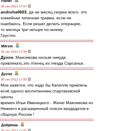
Planer
-
30 сен 2012 17:07
andruha0603
, да не месяц скорее всего, это
хоккейная типичная травма, если не
ошибаюсь. Если решат делать операцию,
то месяца три-четыре по-моему.
Грустно.
Mitrsm
-
30 сен 2012 17:06
Духон
, Максимова нельзя никуда
привлекать,это птенец из гнезда Сарсаньи..
Духон
-
30 сен 2012 17:05
Мне кажется, что надо бы Капелле привлечь
есчё одного воспитанника спартаковской
школы
времен Ильи Ивиницкого - Женю Максимова из
Нижнего в расширенный список кандидатов в
сборную России !
Добрянка
-
30 сен 2012 17:02