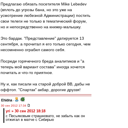
Предлагаю обязать посетителя Mike Lebedev
(вплоть до угрозы бана, но это уже на
усмотрение любезной Администрации) постить
свои телеги не только в тематический форум,
но и непосредственно на книжку-малышку.
Это бардак. "Представление" датируется 13
сентября, а прочитал я его только сегодня, чем
несомненно ограбил самого себя.
Посреди горячечного бреда аналитиков и "а
теперь мой вариант состава" иногда хочется
почитать и что-то приятное.
Ну и, как писали на старой доброй ВВ, дабы не
оффтоп. "Спартак" акбар, дорогие друззя!
Ehidna
-
30 сен 2012 17:34
yri » 30 сен 2012 18:18
с Песьяковым страшновато, не забыть как он
отжигал в матче с Сибирью