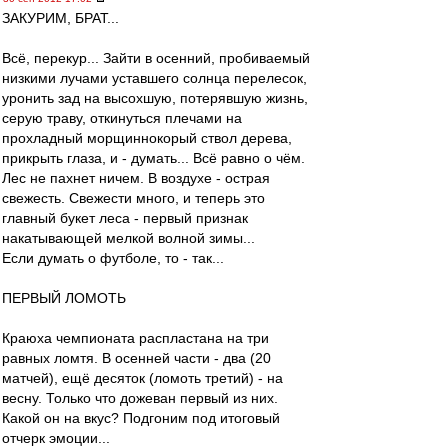
ЗАКУРИМ, БРАТ...
Всё, перекур... Зайти в осенний, пробиваемый
низкими лучами уставшего солнца перелесок,
уронить зад на высохшую, потерявшую жизнь,
серую траву, откинуться плечами на
прохладный морщиннокорый ствол дерева,
прикрыть глаза, и - думать... Всё равно о чём.
Лес не пахнет ничем. В воздухе - острая
свежесть. Свежести много, и теперь это
главный букет леса - первый признак
накатывающей мелкой волной зимы...
Если думать о футболе, то - так...
ПЕРВЫЙ ЛОМОТЬ
Краюха чемпионата распластана на три
равных ломтя. В осенней части - два (20
матчей), ещё десяток (ломоть третий) - на
весну. Только что дожеван первый из них.
Какой он на вкус? Подгоним под итоговый
отчерк эмоции...