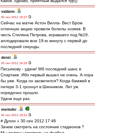
Какой, однако, приятный выдался тур))
valdano
-
30 сен 2012 18:27
Сейчас на матче Астон Вилла- Вест Бром
отличную акцию провели болелы хозяев. В
честь Стиляна Петрова, игравшего под №19,
аплодировали всю 19-ю минуту с первой до
последней секунды.
denst
-
30 сен 2012 18:26
Песьякову - удачи! Мб последний шанс в
Спартаке. Ибо первый вышел не очень. А пора
бы уже. Когда он засветился? Когда бамжей в
питере 3-1 грохнул в Шинником. Лет уж
порядочно прошло.
Удачи еще раз.
mentufer
-
30 сен 2012 18:22
# Духон » 30 сен 2012 17:48
Зачем смотреть на состояние стадионов ?
Мы должны смотреть на футбол.