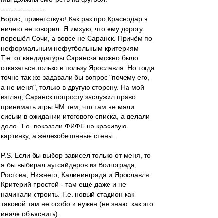
------------------
Борис, приветствую! Как раз про Краснодар я
ничего не говорил. Я имхую, что ему дорогу
перешёл Сочи, а вовсе не Саранск. Причём по
неформальным нефутбольным критериям
Т.е. от кандидатуры Саранска можно было
отказаться только в пользу Ярославля. Но тогда
точно так же задавали бы вопрос "почему его,
а не меня", только в другую сторону. На мой
взгляд, Саранск попросту заслужил право
принимать игры ЧМ тем, что там не мяли
сиськи в ожидании итогового списка, а делали
дело. Т.е. показали ФИФЕ не красивую
картинку, а железобетонные стены.
P.S. Если бы выбор зависел только от меня, то
я бы выбирал аутсайдеров из Волгограда,
Ростова, Нижнего, Калининграда и Ярославля.
Критерий простой - там ещё даже и не
начинали строить. Т.е. новый стадион как
таковой там не особо и нужен (не знаю. как это
иначе объяснить).