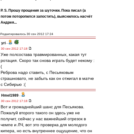
P. S. Прошу прощения за шуточки. Пока писал (а
потом поторопился запостить), выяснилось насчёт
Андрея...
Редактировалось 30 сен 2012 17:24
yri
-
30 сен 2012 17:18
Уже полсостава травмированных, какая тут
ротация. Скоро так снова играть будет некому :
(
Реброва надо ставить, с Песьяковым
страшновато, не забыть как он отжигал в матче
с Сибирью :(
Hmel1989
-
30 сен 2012 17:18
Вот и громаднейший шанс для Песьякова.
Пожалуй второго такого он здесь уже не
получит, сейчас у нас важнейший отрезок в
чемпе и ЛЧ, вот это проверка для молодого
кипера, но есть внутреннее ощущение, что он