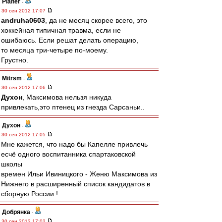
Planer
-
30 сен 2012 17:07
andruha0603
, да не месяц скорее всего, это
хоккейная типичная травма, если не
ошибаюсь. Если решат делать операцию,
то месяца три-четыре по-моему.
Грустно.
Mitrsm
-
30 сен 2012 17:06
Духон
, Максимова нельзя никуда
привлекать,это птенец из гнезда Сарсаньи..
Духон
-
30 сен 2012 17:05
Мне кажется, что надо бы Капелле привлечь
есчё одного воспитанника спартаковской
школы
времен Ильи Ивиницкого - Женю Максимова из
Нижнего в расширенный список кандидатов в
сборную России !
Добрянка
-
30 сен 2012 17:02