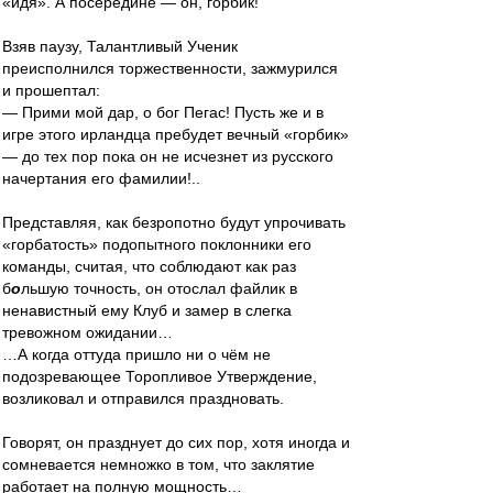
«идя». А посередине — он, горбик!
Взяв паузу, Талантливый Ученик
преисполнился торжественности, зажмурился
и прошептал:
— Прими мой дар, о бог Пегас! Пусть же и в
игре этого ирландца пребудет вечный «горбик»
— до тех пор пока он не исчезнет из русского
начертания его фамилии!..
Представляя, как безропотно будут упрочивать
«горбатость» подопытного поклонники его
команды, считая, что соблюдают как раз
б
о
льшую точность, он отослал файлик в
ненавистный ему Клуб и замер в слегка
тревожном ожидании…
…А когда оттуда пришло ни о чём не
подозревающее Торопливое Утверждение,
возликовал и отправился праздновать.
Говорят, он празднует до сих пор, хотя иногда и
сомневается немножко в том, что заклятие
работает на полную мощность…