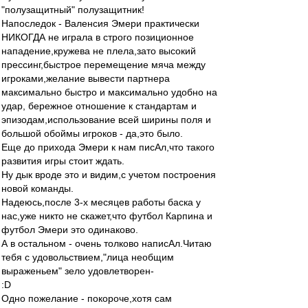
"полузащитный" полузащитник!
Напоследок - Валенсия Эмери практически
НИКОГДА не играла в строго позиционное
нападение,кружева не плела,зато высокий
прессинг,быстрое перемещение мяча между
игроками,желание вывести партнера
максимально быстро и максимально удобно на
удар, бережное отношение к стандартам и
эпизодам,использование всей ширины поля и
большой обоймы игроков - да,это было.
Еще до прихода Эмери к нам писАл,что такого
развития игры стоит ждать.
Ну дык вроде это и видим,с учетом построения
новой команды.
Надеюсь,после 3-х месяцев работы баска у
нас,уже никто не скажет,что футбол Карпина и
футбол Эмери это одинаково.
А в остальном - очень толково написАл.Читаю
тебя с удовольствием,"лица необщим
выраженьем" зело удовлетворен-
:D
Одно пожелание - покороче,хотя сам