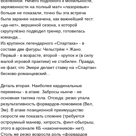
Вселенной. Ничего подобного к мобильности,
заряженности на полный матч «лазоревые»
больше не показали, точно бы эта встреча
была заранее назначена, как важнейший тест:
«да-нет», вершиной сезона, к которой
скрупулёзно подводил тренер, готовилась
команда...
Из крупинок легендарного «Спартака» - в
составе две фигуры: Чельстрём + Жано.
Первый - в возрасте, второй - хрупок и (в силу
малой игровой практики) не стабилен. Правда,
не факт, что Эмери делает ставку на «Спартак»
бесково-романцевский...
Деталь вторая. Наиболее кардинальные
перемены - в атаке. Забросы нынче - не
основная тактика гола. Отсюда: резко упала
результативность форвардов-ломовиков (Вел,
Эм). В атаке позиционной преимущество
скорости им показать сложнее (требуется
остроумный маневр, хитрость, финт-обыгрыш,
этого в арсенале КБ «наконечников» нет).
Столь же резко возросла роль «форвардов