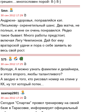
грешен....многословен порой- 8-) 8-)
Smn
-
30 сен 2012 17:29
Андрюхе- здоровья, поправляйся кэп.
Песьякову- охренетильный шанс. Два матча, не
полных, и мне он очень понравился. Редко
такое бывает. Много работы предстоит,
включая Лигу Чемпионов. Дай бог ему
вратарской удачи и пора о себе заявить во
весь свой рост.
S75
-
30 сен 2012 17:25
Володя, А можно узнать фамилии и дизайнера,
и этого второго, якобы талантливого?
А заодно и того, кто рисовал номер на спине у
КК, ну тот который потек...
вампир2801
-
30 сен 2012 17:20
Сегодня "Спартак" провел тренировку на своей
базе в Тарасовке, информирует официальный