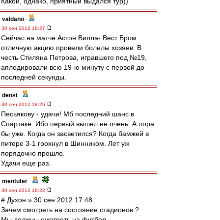
Какой, однако, приятный выдался тур))
valdano
-
30 сен 2012 18:27
Сейчас на матче Астон Вилла- Вест Бром
отличную акцию провели болелы хозяев. В
честь Стиляна Петрова, игравшего под №19,
аплодировали всю 19-ю минуту с первой до
последней секунды.
denst
-
30 сен 2012 18:26
Песьякову - удачи! Мб последний шанс в
Спартаке. Ибо первый вышел не очень. А пора
бы уже. Когда он засветился? Когда бамжей в
питере 3-1 грохнул в Шинником. Лет уж
порядочно прошло.
Удачи еще раз.
mentufer
-
30 сен 2012 18:22
# Духон » 30 сен 2012 17:48
Зачем смотреть на состояние стадионов ?
Мы должны смотреть на футбол.