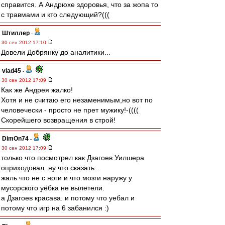
справится. А Андрюхе здоровья, что за жопа то
с травмами и кто следующий?(((
Штиллер
-
30 сен 2012 17:10
Довели Добрянку до аналитики...
vlad45
-
30 сен 2012 17:09
Как же Андрея жалко!
Хотя и не считаю его незаменимым,но вот по
человечески - просто не прет мужику!-((((
Скорейшего возвращения в строй!
DimOn74
-
30 сен 2012 17:09
только что посмотрел как Дзагоев Уилшера
оприходовал. ну что сказать...
жаль что не с ноги и что мозги наружу у
мусорского уёбка не вылетели.
а Дзагоев красава. и потому что уебал и
потому что игр на 6 забанился :)