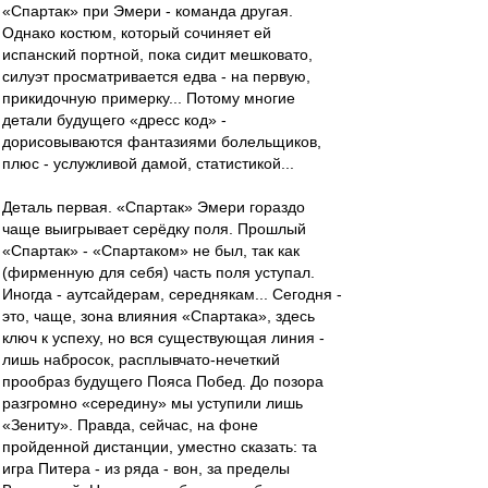
«Спартак» при Эмери - команда другая.
Однако костюм, который сочиняет ей
испанский портной, пока сидит мешковато,
силуэт просматривается едва - на первую,
прикидочную примерку... Потому многие
детали будущего «дресс код» -
дорисовываются фантазиями болельщиков,
плюс - услужливой дамой, статистикой...
Деталь первая. «Спартак» Эмери гораздо
чаще выигрывает серёдку поля. Прошлый
«Спартак» - «Спартаком» не был, так как
(фирменную для себя) часть поля уступал.
Иногда - аутсайдерам, середнякам... Сегодня -
это, чаще, зона влияния «Спартака», здесь
ключ к успеху, но вся существующая линия -
лишь набросок, расплывчато-нечеткий
прообраз будущего Пояса Побед. До позора
разгромно «середину» мы уступили лишь
«Зениту». Правда, сейчас, на фоне
пройденной дистанции, уместно сказать: та
игра Питера - из ряда - вон, за пределы