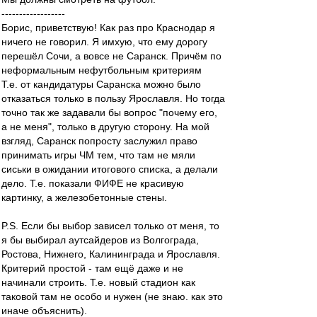
------------------
Борис, приветствую! Как раз про Краснодар я
ничего не говорил. Я имхую, что ему дорогу
перешёл Сочи, а вовсе не Саранск. Причём по
неформальным нефутбольным критериям
Т.е. от кандидатуры Саранска можно было
отказаться только в пользу Ярославля. Но тогда
точно так же задавали бы вопрос "почему его,
а не меня", только в другую сторону. На мой
взгляд, Саранск попросту заслужил право
принимать игры ЧМ тем, что там не мяли
сиськи в ожидании итогового списка, а делали
дело. Т.е. показали ФИФЕ не красивую
картинку, а железобетонные стены.
P.S. Если бы выбор зависел только от меня, то
я бы выбирал аутсайдеров из Волгограда,
Ростова, Нижнего, Калининграда и Ярославля.
Критерий простой - там ещё даже и не
начинали строить. Т.е. новый стадион как
таковой там не особо и нужен (не знаю. как это
иначе объяснить).