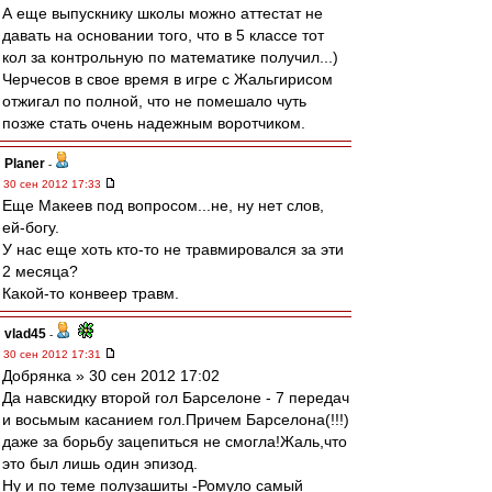
А еще выпускнику школы можно аттестат не
давать на основании того, что в 5 классе тот
кол за контрольную по математике получил...)
Черчесов в свое время в игре с Жальгирисом
отжигал по полной, что не помешало чуть
позже стать очень надежным воротчиком.
Planer
-
30 сен 2012 17:33
Еще Макеев под вопросом...не, ну нет слов,
ей-богу.
У нас еще хоть кто-то не травмировался за эти
2 месяца?
Какой-то конвеер травм.
vlad45
-
30 сен 2012 17:31
Добрянка » 30 сен 2012 17:02
Да навскидку второй гол Барселоне - 7 передач
и восьмым касанием гол.Причем Барселона(!!!)
даже за борьбу зацепиться не смогла!Жаль,что
это был лишь один эпизод.
Ну и по теме полузашиты -Ромуло самый