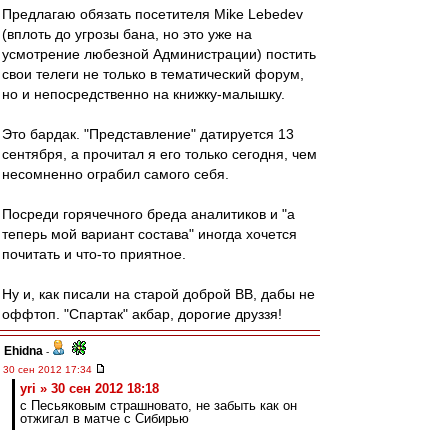
Предлагаю обязать посетителя Mike Lebedev
(вплоть до угрозы бана, но это уже на
усмотрение любезной Администрации) постить
свои телеги не только в тематический форум,
но и непосредственно на книжку-малышку.
Это бардак. "Представление" датируется 13
сентября, а прочитал я его только сегодня, чем
несомненно ограбил самого себя.
Посреди горячечного бреда аналитиков и "а
теперь мой вариант состава" иногда хочется
почитать и что-то приятное.
Ну и, как писали на старой доброй ВВ, дабы не
оффтоп. "Спартак" акбар, дорогие друззя!
Ehidna
-
30 сен 2012 17:34
yri » 30 сен 2012 18:18
с Песьяковым страшновато, не забыть как он
отжигал в матче с Сибирью