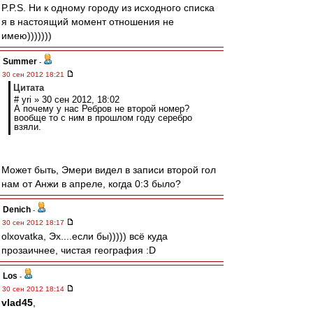
P.P.S. Ни к одному городу из исходного списка
я в настоящий момент отношения не
имею)))))))
Summer
-
30 сен 2012 18:21
Цитата
# yri » 30 сен 2012, 18:02
А почему у нас Ребров не второй номер?
вообще то с ним в прошлом году серебро
взяли.
Может быть, Эмери видел в записи второй гол
нам от Анжи в апреле, когда 0:3 было?
Denich
-
30 сен 2012 18:17
olxovatka, Эх....если бы))))) всё куда
прозаичнее, чистая география :D
Los
-
30 сен 2012 18:14
vlad45
,