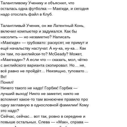
Талантливому Ученику и объяснил, что
осталась одна футболка — Макгиди, и сегодня
надо отослать файл в Клуб.
Талантливый Ученик, он же Латентный Конь,
включил компьютер и задумался. Как бы
насолить — но незаметно? Написать
«Макгидя» — грубовато: раскусят, не примут и
ещё начальству настучат. А ну-ка, ну-ка… Как
он там, по-английски-то? McGeady? Может,
«Макгеади»? А если что — сказать, мол, чётко
с английского варианта скопировал. Но… не,
всё равно не пройдёт… Неизящно, туповато…
Во!
Понял!
Ничего такого не надо! Горбик! Горбик —
лучший выход! Никто не заметит, никто не
вспомнит какое-то там вонюючее правило про
одну заглавную в однословной фамилии! Кому
это надо?
Сейчас, сейчас... вот так, ровно в середине и
повыше остальных. Слева — «Мак», справа —