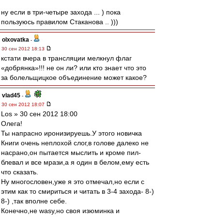
ну если в три-четыре захода ... ) пока
пользуюсь правилом Стаканова .. )))
olxovatka
-
30 сен 2012 18:13
кстати вчера в трансляции мелкнул флаг
«добрянка»!!! не он ли? или кто знает что это
за болельщицкое объединение может какое?
vlad45
-
30 сен 2012 18:07
Los » 30 сен 2012 18:00
Олега!
Ты напрасно иронизируешь.У этого новичка
Книги очень неплохой слог,в голове далеко не
насрано,он пытается мыслить и кроме пил-
блевал и все мрази,а я один в белом,ему есть
что сказать.
Ну многословен,уже я это отмечал,но если с
этим как то смириться и читать в 3-4 захода- 8-)
8-) ,так вполне себе.
Конечно,не wasy,но своя изюминка и