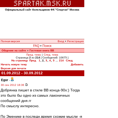
Официальный сайт болельщиков ФК "Спартак" Москва
Полная версия
Вход
•
Регистрация
FAQ
•
Поиск
Общение на сайте
Гостевая книга ВВ
»
Пред. тема
|
След. тема
Страница
2
из
214
[ Сообщений: 10675 ]
На страницу
Пред.
1
,
2
,
3
,
4
,
5
...
214
След.
Начать новую тему
Добавить
Версия для печати
01.09.2012 - 30.09.2012
Egor
-
30 сен 2012 18:36
Добрянка пишет в стиле ВВ конца-90х:) Тогда
это было бы одно из самых лаконичных
сообщений дня.гг
По смыслу интересно.
По Эменике в последн.время схожие мысли -я