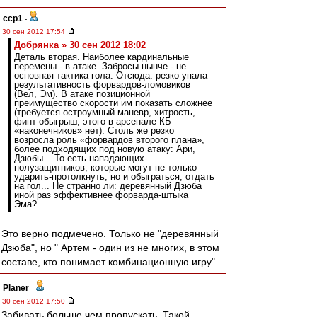
ccp1
-
30 сен 2012 17:54
Добрянка » 30 сен 2012 18:02
Деталь вторая. Наиболее кардинальные
перемены - в атаке. Забросы нынче - не
основная тактика гола. Отсюда: резко упала
результативность форвардов-ломовиков
(Вел, Эм). В атаке позиционной
преимущество скорости им показать сложнее
(требуется остроумный маневр, хитрость,
финт-обыгрыш, этого в арсенале КБ
«наконечников» нет). Столь же резко
возросла роль «форвардов второго плана»,
более подходящих под новую атаку: Ари,
Дзюбы... То есть нападающих-
полузащитников, которые могут не только
ударить-протолкнуть, но и обыграться, отдать
на гол... Не странно ли: деревянный Дзюба
иной раз эффективнее форварда-штыка
Эма?..
Это верно подмечено. Только не "деревянный
Дзюба", но " Артем - один из не многих, в этом
составе, кто понимает комбинационную игру"
Planer
-
30 сен 2012 17:50
Забивать больше чем пропускать. Такой