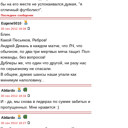
бы на его месте не успокаивался,думая, "я
отличный футболист".
Последнее сообщение
Eugene5010
-
30 сен 2012 18:36
Блин.
Какой Песьяков, Ребров!
Андрей Дикань в каждом матче, что ЛЧ, что
обычном, по два-три мертвых мяча тащит. Пол-
команды, без вопросов!
Дублеры же, что один что другой, ни разу нас
по серьезному не спасали.
В общем, думаю шансы наши упали как
минимум наполовину...
Abilardo
-
30 сен 2012 18:34
И - да, мы снова в лидерах по сумме забитых и
пропущенных. Мне нравится :)
Abilardo
-
30 сен 2012 18:27