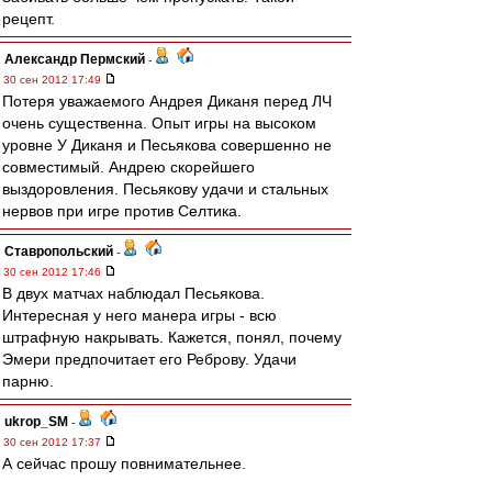
рецепт.
Александр Пермский
-
30 сен 2012 17:49
Потеря уважаемого Андрея Диканя перед ЛЧ
очень существенна. Опыт игры на высоком
уровне У Диканя и Песьякова совершенно не
совместимый. Андрею скорейшего
выздоровления. Песьякову удачи и стальных
нервов при игре против Селтика.
Ставропольский
-
30 сен 2012 17:46
В двух матчах наблюдал Песьякова.
Интересная у него манера игры - всю
штрафную накрывать. Кажется, понял, почему
Эмери предпочитает его Реброву. Удачи
парню.
ukrop_SM
-
30 сен 2012 17:37
А сейчас прошу повнимательнее.