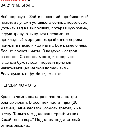
ЗАКУРИМ, БРАТ...
Всё, перекур... Зайти в осенний, пробиваемый
низкими лучами уставшего солнца перелесок,
уронить зад на высохшую, потерявшую жизнь,
серую траву, откинуться плечами на
прохладный морщиннокорый ствол дерева,
прикрыть глаза, и - думать... Всё равно о чём.
Лес не пахнет ничем. В воздухе - острая
свежесть. Свежести много, и теперь это
главный букет леса - первый признак
накатывающей мелкой волной зимы...
Если думать о футболе, то - так...
ПЕРВЫЙ ЛОМОТЬ
Краюха чемпионата распластана на три
равных ломтя. В осенней части - два (20
матчей), ещё десяток (ломоть третий) - на
весну. Только что дожеван первый из них.
Какой он на вкус? Подгоним под итоговый
отчерк эмоции...