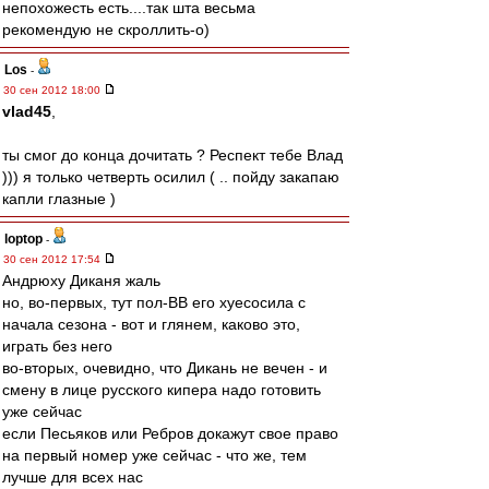
непохожесть есть....так шта весьма
рекомендую не скроллить-о)
Los
-
30 сен 2012 18:00
vlad45
,
ты смог до конца дочитать ? Респект тебе Влад
))) я только четверть осилил ( .. пойду закапаю
капли глазные )
loptop
-
30 сен 2012 17:54
Андрюху Диканя жаль
но, во-первых, тут пол-ВВ его хуесосила с
начала сезона - вот и глянем, каково это,
играть без него
во-вторых, очевидно, что Дикань не вечен - и
смену в лице русского кипера надо готовить
уже сейчас
если Песьяков или Ребров докажут свое право
на первый номер уже сейчас - что же, тем
лучше для всех нас