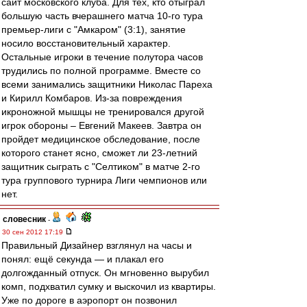
сайт московского клуба. Для тех, кто отыграл
большую часть вчерашнего матча 10-го тура
премьер-лиги с "Амкаром" (3:1), занятие
носило восстановительный характер.
Остальные игроки в течение полутора часов
трудились по полной программе. Вместе со
всеми занимались защитники Николас Пареха
и Кирилл Комбаров. Из-за повреждения
икроножной мышцы не тренировался другой
игрок обороны – Евгений Макеев. Завтра он
пройдет медицинское обследование, после
которого станет ясно, сможет ли 23-летний
защитник сыграть с "Селтиком" в матче 2-го
тура группового турнира Лиги чемпионов или
нет.
словесник
-
30 сен 2012 17:19
Правильный Дизайнер взглянул на часы и
понял: ещё секунда — и плакал его
долгожданный отпуск. Он мгновенно вырубил
комп, подхватил сумку и выскочил из квартиры.
Уже по дороге в аэропорт он позвонил