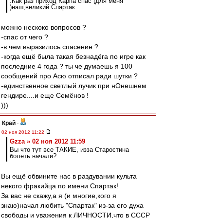
.Как раз приход Карпа спас (для меня
)наш,великий Спартак...
можно нескоко вопросов ?
-спас от чего ?
-в чем выразилось спасение ?
-когда ещё была такая безнадёга по игре как
последние 4 года ? ты че думаешь я 100
сообщений про Асю отписал ради шутки ?
-единственное светлый лучик при нОнешнем
гендире....и еще Семёнов !
)))
Край
-
02 ноя 2012 11:22
Gzza » 02 ноя 2012 11:59
Вы что тут все ТАКИЕ, изза Старостина
болеть начали?
Вы ещё обвините нас в раздувании культа
некого фракийца по имени Спартак!
За вас не скажу,а я (и многие,кого я
знаю)начал любить "Спартак" из-за его духа
свободы и уважения к ЛИЧНОСТИ,что в СССР