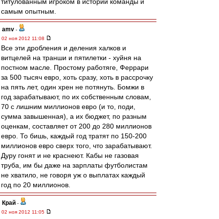
титулованным игроком в истории команды и
самым опытным.
amv
-
02 ноя 2012 11:08
Все эти дробления и деления халков и
витцелей на транши и пятилетки - хуйня на
постном масле. Простому работяге, Феррари
за 500 тысяч евро, хоть сразу, хоть в рассрочку
на пять лет, один хрен не потянуть. Бомжи в
год зарабатывают, по их собственным словам,
70 с лишним миллионов евро (и то, поди,
сумма завышенная), а их бюджет, по разным
оценкам, составляет от 200 до 280 миллионов
евро. То бишь, каждый год тратят по 150-200
миллионов евро сверх того, что зарабатывают.
Дуру гонят и не краснеют. Кабы не газовая
труба, им бы даже на зарплаты футболистам
не хватило, не говоря уж о выплатах каждый
год по 20 миллионов.
Край
-
02 ноя 2012 11:05