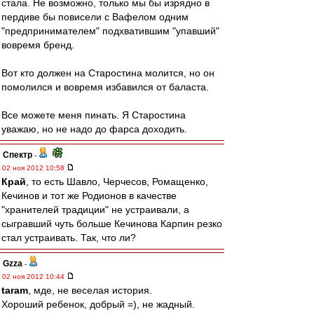
стала. Не возможно, только мы бы изрядно в
пердиве бы повисели с Вафелом одним
"предпринимателем" подхватившим "упавший"
вовремя бренд.
Вот кто должен на Старостина молится, но он
помолился и вовремя избавился от баласта.
Все можете меня пинать. Я Старостина
уважаю, но не надо до фарса доходить.
Спектр
-
02 ноя 2012 10:58
Край
, то есть Шавло, Черчесов, Ромащенко,
Кечинов и тот же Родионов в качестве
"хранителей традиции" не устраивали, а
сыгравший чуть больше Кечинова Карпин резко
стал устраивать. Так, что ли?
Gzza
-
02 ноя 2012 10:44
taram
, мде, не веселая история.
Хороший ребенок, добрый =), не жадный.