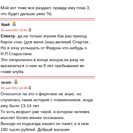
Мой вот тоже все раздает, правда ему пока 3,
что будет дальше ужас %)
Край
-
02 ноя 2012 10:41
Спектр
, да,не только игроки.Как раз приход
Карпа спас (для меня )наш,великий Спартак...
Но я хочу услышать от Федуна что-нибудь о
Н.П.Старостине.
Это неприлично,в конце концов,ни разу не
высказаться о нем за 8 лет пребывания во
главе клуба.
taram
-
02 ноя 2012 10:38
Относится ли это к ферплею не знаю, но
случилась такая история с племянником, когда
ему было 13-14 лет.
То есть возраст уже такой, в котором человек
мыслит более менее осознанно.
Выходя из подъезда нашел он пакет, а в нем
180 тысяч рублей. Добрый мальчик