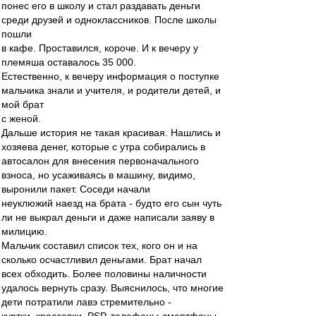
понес его в школу и стал раздавать деньги
среди друзей и одноклассников. После школы
пошли
в кафе. Проставился, короче. И к вечеру у
племяша оставалось 35 000.
Естественно, к вечеру информация о поступке
мальчика знали и учителя, и родители детей, и
мой брат
с женой.
Дальше история не такая красивая. Нашлись и
хозяева денег, которые с утра собирались в
автосалон для внесения первоначального
взноса, но усаживаясь в машину, видимо,
выронили пакет. Соседи начали
неуклюжий наезд на брата - будто его сын чуть
ли не выкрал деньги и даже написали заяву в
милицию.
Мальчик составил список тех, кого он и на
сколько осчастливил деньгами. Брат начал
всех обходить. Более половины наличности
удалось вернуть сразу. Выяснилось, что многие
дети потратили лавэ стремительно -