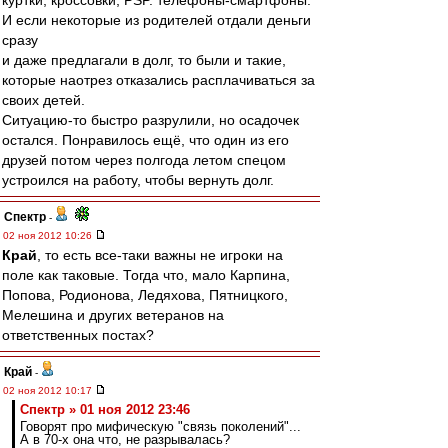
куртки, кроссовки, PSP. телефоны-смартфоны.
И если некоторые из родителей отдали деньги
сразу
и даже предлагали в долг, то были и такие,
которые наотрез отказались расплачиваться за
своих детей.
Ситуацию-то быстро разрулили, но осадочек
остался. Понравилось ещё, что один из его
друзей потом через полгода летом спецом
устроился на работу, чтобы вернуть долг.
Спектр
-
02 ноя 2012 10:26
Край
, то есть все-таки важны не игроки на
поле как таковые. Тогда что, мало Карпина,
Попова, Родионова, Ледяхова, Пятницкого,
Мелешина и других ветеранов на
ответственных постах?
Край
-
02 ноя 2012 10:17
Спектр » 01 ноя 2012 23:46
Говорят про мифическую "связь поколений"...
А в 70-х она что, не разрывалась?