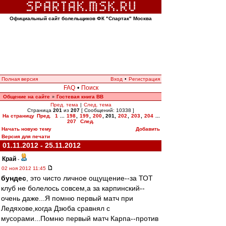
Официальный сайт болельщиков ФК "Спартак" Москва
Полная версия
Вход
•
Регистрация
FAQ
•
Поиск
Общение на сайте
Гостевая книга ВВ
»
Пред. тема
|
След. тема
Страница
201
из
207
[ Сообщений: 10338 ]
На страницу
Пред.
1
...
198
,
199
,
200
,
201
,
202
,
203
,
204
...
207
След.
Начать новую тему
Добавить
Версия для печати
01.11.2012 - 25.11.2012
Край
-
02 ноя 2012 11:45
бундес
, это чисто личное ощущение--за ТОТ
клуб не болелось совсем,а за карпинский--
очень даже...Я помню первый матч при
Ледяхове,когда Дзюба сравнял с
мусорами...Помню первый матч Карпа--против