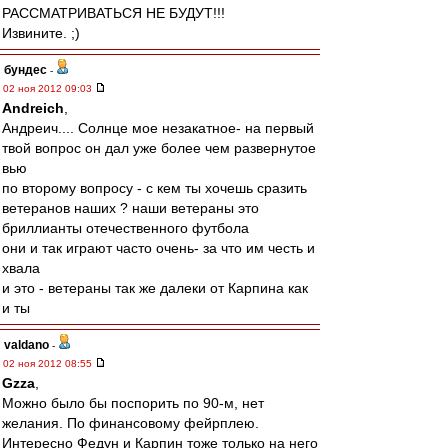
РАССМАТРИВАТЬСЯ НЕ БУДУТ!!!
Извините. ;)
бундес
-
02 ноя 2012 09:03
Andreich
,
Андреич.... Солнце мое незакатное- на первый
твой вопрос он дал уже более чем развернутое
вью
по второму вопросу - с кем ты хочешь сразить
ветеранов наших ? наши ветераны это
бриллианты отечественного футбола
они и так играют часто очень- за что им честь и
хвала
и это - ветераны так же далеки от Карпина как
и ты
valdano
-
02 ноя 2012 08:55
Gzza
,
Можно было бы поспорить по 90-м, нет
желания. По финансовому фейрплею.
Интересно Федун и Карпин тоже только на него