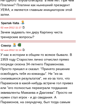
Ни одного "клуба-олигарха" в нем нет. При чем
Платини? Платини как нынешний президент
УЕФА, и является главным инициатором этой
затеи.
Spartak-Yalta
-
02 ноя 2012 11:17
Зачем задавать ген.диру Карпину чиста
тренерские вопросы?
Спектр
-
02 ноя 2012 11:14
У нас в истории в общем-то всякое бывало. В
1959 году Старостин лично отчислил прямо
посреди сезона 34-летнего Парамонова.
Просто пришел и сказал: "Принято решение
освободить тебя из команды". Не "из-за
снизившихся результатов", не из-за того, что
Парамонов в какой-нибудь встрече гол привез
или "его полностью переиграли тогдашние
эквиваленты Мамаева и Дзагоева". Просто не
нужен стал игрок - и до свидания. А
Парамонов, на секундочку, был тогда самым