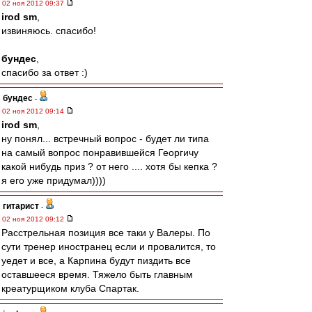
02 ноя 2012 09:37
irod sm
,
извиняюсь. спасибо!
бундес
,
спасибо за ответ :)
бундес
-
02 ноя 2012 09:14
irod sm
,
ну понял... встречный вопрос - будет ли типа
на самый вопрос понравившейся Георгичу
какой нибудь приз ? от него .... хотя бы кепка ?
я его уже придумал))))
гитарист
-
02 ноя 2012 09:12
Расстрельная позиция все таки у Валеры. По
сути тренер иностранец если и провалится, то
уедет и все, а Карпина будут пиздить все
оставшееся время. Тяжело быть главным
креатурщиком клуба Спартак.