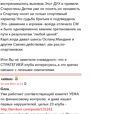
воспринималось вызовом.Этот ДУХ и привили
Старостины.Детям уже не понять,но ненависть
к Спартаку носит не только спортивный
характер.Что судьба братьев и подтвердила.
Это--уважение к игрокам--всегда отличало СМ
и было одновременно камнем преткновения на
пути к результатам "любой ценой".
Карп,когда давал шансы Ослану,Мандане и
другим Саенко,действовал ,как раз,по-
спартаковски.
Итог:Вы не заметили очевидного--что я
СТРАТЕГИЕЙ клуба интересуюсь,а это крепко
связано с личными симпатиями.
valdano
-
02 ноя 2012 11:21
Gzza
,
Уже работает соответствующий комитет УЕФА
по финансовому контролю, и даже нашел
первых нарушителей, целых 23 клуба -
http://terrikon.com/posts/131161