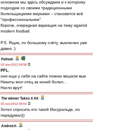
основном мы здесь обсуждаем и к которому
подходим со своими традиционными
болельщицкими мерками – становится всё
"профессиональнее".
Короче, очередная вариация на тему against
modern football.
P.S. Ящик, по большому счёту, выключен уже
давно :)
Pafnuti
-
02 ноя 2012 09:58
PFL
,
они еще у себя на сайте помню вешали вью
Никиты мол отец за коней болел...
Нагло врут!
The winner Takes it All
-
02 ноя 2012 09:54
Хотел спросить кто такой Инсуральде, но
передумал))
Andreich
-