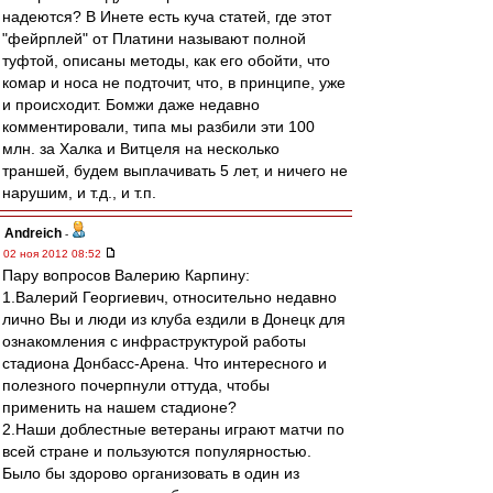
надеются? В Инете есть куча статей, где этот
"фейрплей" от Платини называют полной
туфтой, описаны методы, как его обойти, что
комар и носа не подточит, что, в принципе, уже
и происходит. Бомжи даже недавно
комментировали, типа мы разбили эти 100
млн. за Халка и Витцеля на несколько
траншей, будем выплачивать 5 лет, и ничего не
нарушим, и т.д., и т.п.
Andreich
-
02 ноя 2012 08:52
Пару вопросов Валерию Карпину:
1.Валерий Георгиевич, относительно недавно
лично Вы и люди из клуба ездили в Донецк для
ознакомления с инфраструктурой работы
стадиона Донбасс-Арена. Что интересного и
полезного почерпнули оттуда, чтобы
применить на нашем стадионе?
2.Наши доблестные ветераны играют матчи по
всей стране и пользуются популярностью.
Было бы здорово организовать в один из