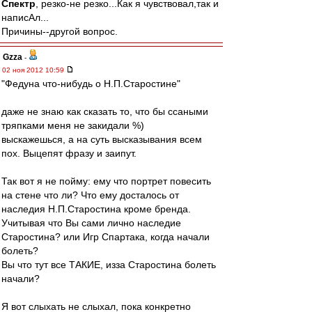
Спектр
, резко-не резко...Как я чувствовал,так и
написАл...
Причины--другой вопрос.
Gzza
-
02 ноя 2012 10:59
"Федуна что-нибудь о Н.П.Старостине"
даже не знаю как сказать то, что бы ссаными
тряпками меня не закидали %)
выскажешься, а на суть высказывания всем
пох. Выцепят фразу и заипут.
Так вот я не пойму: ему что портрет повесить
на стене что ли? Что ему досталось от
наследия Н.П.Старостина кроме бренда.
Учитывая что Вы сами лично наследие
Старостина? или Игр Спартака, когда начали
болеть?
Вы что тут все ТАКИЕ, изза Старостина болеть
начали?
Я вот слыхать не слыхал, пока конкретно