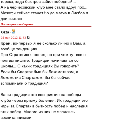
терека,тогда быстров забил победный...
А на черчесовский клуб мне стало вдруг пох...
Может,и сейчас станет.Но до матча в Лисбоа я
дни считаю.
Последнее сообщение
Gzza
-
02 ноя 2012 11:43
Край
, во-первых я не сколько лично к Вам, а
вообще тенденцию.
Про Стратегию я понял, но при чем тут все о
чем вы пишите. Традиции начинаются со
школы... О каких традициях Вы говорите?
Если бы Спартак был бы Локомотивом, а
Локомотив Спартаком. Вы бы сейчас
вспоминали о традиция?
Ваши традиции это восприятие на победы
клуба через призму боления. Их традиции это
игры за Спартак в бытность побед и наследия
этих побед. Многие из них не являлись
воспитанниками.