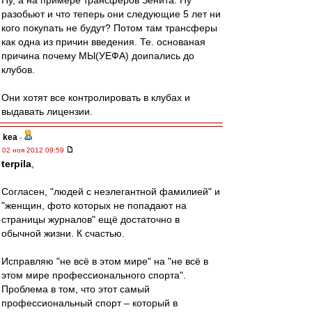
Ну, а на примере трансферов Зенита. Ну
разобьют и что теперь они следующие 5 лет ни
кого покупать не будут? Потом там трансферы
как одна из причин введения. Те. основаная
причина почему МЫ(УЕФА) доипались до
клубов.
Они хотят все контролировать в клубах и
выдавать лицензии.
kea
-
02 ноя 2012 09:59
terpila
,
Согласен, "людей с неэлегантной фамилией" и
"женщин, фото которых не попадают на
страницы журналов" ещё достаточно в
обычной жизни. К счастью.
Исправляю "не всё в этом мире" на "не всё в
этом мире профессионального спорта".
Проблема в том, что этот самый
профессиональный спорт – который в