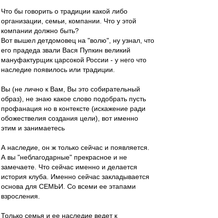
Что бы говорить о традиции какой либо
организации, семьи, компании. Что у этой
компании должно быть?
Вот вышел детдомовец на "волю", ну узнал, что
его прадеда звали Вася Пупкин великий
мануфактурщик царсокой России - у него что
наследие появилось или традиции.
Вы (не лично к Вам, Вы это собирательный
образ), не знаю какое слово подобрать пусть
профанация но в контексте (искажение ради
обожествелия создания цели), вот именно
этим и занимаетесь
А наследие, он ж только сейчас и появляется.
А вы "неблагодарные" прекрасное и не
замечаете. Что сейчас именно и делается
история клуба. Именно сейчас закладывается
основа для СЕМЬИ. Со всеми ее этапами
взросления.
Только семья и ее наследие ведет к