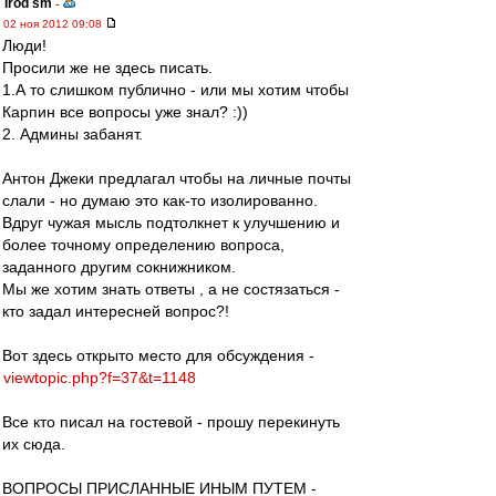
irod sm
-
02 ноя 2012 09:08
Люди!
Просили же не здесь писать.
1.А то слишком публично - или мы хотим чтобы
Карпин все вопросы уже знал? :))
2. Админы забанят.
Антон Джеки предлагал чтобы на личные почты
слали - но думаю это как-то изолированно.
Вдруг чужая мысль подтолкнет к улучшению и
более точному определению вопроса,
заданного другим сокнижником.
Мы же хотим знать ответы , а не состязаться -
кто задал интересней вопрос?!
Вот здесь открыто место для обсуждения -
viewtopic.php?f=37&t=1148
Все кто писал на гостевой - прошу перекинуть
их сюда.
ВОПРОСЫ ПРИСЛАННЫЕ ИНЫМ ПУТЕМ -