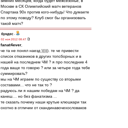
зимних месяцев, когда будет межсезонье, в
Москве в СК Олимпийский матч ветеранов
Спартака 90х против кого-нибудь! Что думаете
по этому поводу? Клуб смог бы организовать
такой матч?
бундес
-
02 ноя 2012 08:47
fanat4ever
,
че та не понял наезд ))))). те че привести
список отказников в других топсборных и в
нашей на последнем ЧМ ? я про последние 4
года ваще то говорю ? или за четыре года тебе
суммировать?
мы на ЧМ играем по существу со вторыми
составами... что не так то ?
радуюсь ли я нашим победам на ЧМ ? да
канеш.... но без фанатизма ...
те сказать почему наши крутые клюшкари так
охотно в отличии от скандинавочехословаков
так ездят на этот форум ? а сам то включи
мозг.... включил ? нОнешняя ебловласть всем
дала понять что те из топспортсменов кто