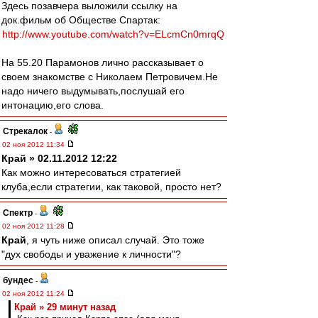
Здесь позавчера выложили ссылку на
док.фильм об Обществе Спартак:
http://www.youtube.com/watch?v=ELcmCn0mrqQ
На 55.20 Парамонов лично рассказывает о
своем знакомстве с Николаем Петровичем.Не
надо ничего выдумывать,послушай его
интонацию,его слова.
Стрекалок
-
02 ноя 2012 11:34
Край » 02.11.2012 12:22
Как можно интересоваться стратегией
клуба,если стратегии, как таковой, просто нет?
Спектр
-
02 ноя 2012 11:28
Край
, я чуть ниже описал случай. Это тоже
"дух свободы и уважение к личности"?
бундес
-
02 ноя 2012 11:24
Край » 29 минут назад