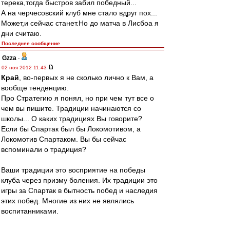
терека,тогда быстров забил победный...
А на черчесовский клуб мне стало вдруг пох...
Может,и сейчас станет.Но до матча в Лисбоа я
дни считаю.
Последнее сообщение
Gzza
-
02 ноя 2012 11:43
Край
, во-первых я не сколько лично к Вам, а
вообще тенденцию.
Про Стратегию я понял, но при чем тут все о
чем вы пишите. Традиции начинаются со
школы... О каких традициях Вы говорите?
Если бы Спартак был бы Локомотивом, а
Локомотив Спартаком. Вы бы сейчас
вспоминали о традиция?
Ваши традиции это восприятие на победы
клуба через призму боления. Их традиции это
игры за Спартак в бытность побед и наследия
этих побед. Многие из них не являлись
воспитанниками.