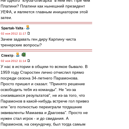
Ни одного "клуба-олигарха" в нем нет. При чем
Платини? Платини как нынешний президент
УЕФА, и является главным инициатором этой
затеи.
Spartak-Yalta
-
02 ноя 2012 11:17
Зачем задавать ген.диру Карпину чиста
тренерские вопросы?
Спектр
-
02 ноя 2012 11:14
У нас в истории в общем-то всякое бывало. В
1959 году Старостин лично отчислил прямо
посреди сезона 34-летнего Парамонова.
Просто пришел и сказал: "Принято решение
освободить тебя из команды". Не "из-за
снизившихся результатов", не из-за того, что
Парамонов в какой-нибудь встрече гол привез
или "его полностью переиграли тогдашние
эквиваленты Мамаева и Дзагоева". Просто не
нужен стал игрок - и до свидания. А
Парамонов, на секундочку, был тогда самым