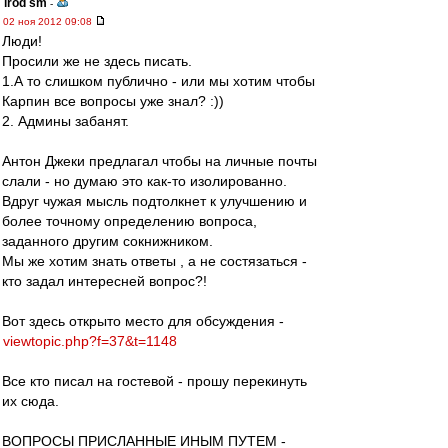
irod sm
-
02 ноя 2012 09:08
Люди!
Просили же не здесь писать.
1.А то слишком публично - или мы хотим чтобы
Карпин все вопросы уже знал? :))
2. Админы забанят.
Антон Джеки предлагал чтобы на личные почты
слали - но думаю это как-то изолированно.
Вдруг чужая мысль подтолкнет к улучшению и
более точному определению вопроса,
заданного другим сокнижником.
Мы же хотим знать ответы , а не состязаться -
кто задал интересней вопрос?!
Вот здесь открыто место для обсуждения -
viewtopic.php?f=37&t=1148
Все кто писал на гостевой - прошу перекинуть
их сюда.
ВОПРОСЫ ПРИСЛАННЫЕ ИНЫМ ПУТЕМ -