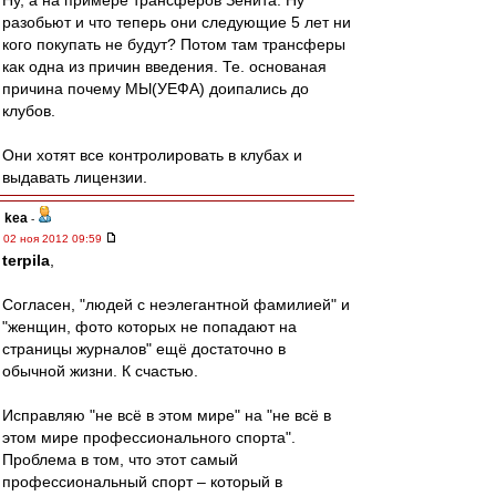
Ну, а на примере трансферов Зенита. Ну
разобьют и что теперь они следующие 5 лет ни
кого покупать не будут? Потом там трансферы
как одна из причин введения. Те. основаная
причина почему МЫ(УЕФА) доипались до
клубов.
Они хотят все контролировать в клубах и
выдавать лицензии.
kea
-
02 ноя 2012 09:59
terpila
,
Согласен, "людей с неэлегантной фамилией" и
"женщин, фото которых не попадают на
страницы журналов" ещё достаточно в
обычной жизни. К счастью.
Исправляю "не всё в этом мире" на "не всё в
этом мире профессионального спорта".
Проблема в том, что этот самый
профессиональный спорт – который в