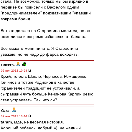
стала. Не возможно, только мы бы изрядно в
пердиве бы повисели с Вафелом одним
"предпринимателем" подхватившим "упавший"
вовремя бренд.
Вот кто должен на Старостина молится, но он
помолился и вовремя избавился от баласта.
Все можете меня пинать. Я Старостина
уважаю, но не надо до фарса доходить.
Спектр
-
02 ноя 2012 10:58
Край
, то есть Шавло, Черчесов, Ромащенко,
Кечинов и тот же Родионов в качестве
"хранителей традиции" не устраивали, а
сыгравший чуть больше Кечинова Карпин резко
стал устраивать. Так, что ли?
Gzza
-
02 ноя 2012 10:44
taram
, мде, не веселая история.
Хороший ребенок, добрый =), не жадный.