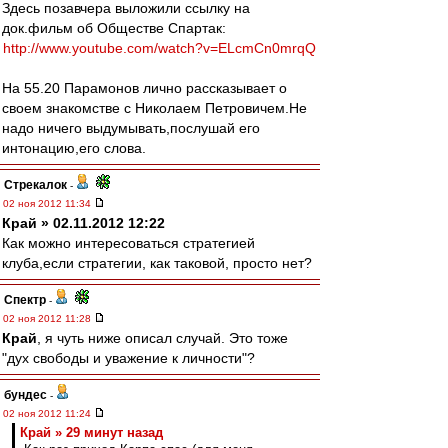
Здесь позавчера выложили ссылку на
док.фильм об Обществе Спартак:
http://www.youtube.com/watch?v=ELcmCn0mrqQ
На 55.20 Парамонов лично рассказывает о
своем знакомстве с Николаем Петровичем.Не
надо ничего выдумывать,послушай его
интонацию,его слова.
Стрекалок
-
02 ноя 2012 11:34
Край » 02.11.2012 12:22
Как можно интересоваться стратегией
клуба,если стратегии, как таковой, просто нет?
Спектр
-
02 ноя 2012 11:28
Край
, я чуть ниже описал случай. Это тоже
"дух свободы и уважение к личности"?
бундес
-
02 ноя 2012 11:24
Край » 29 минут назад