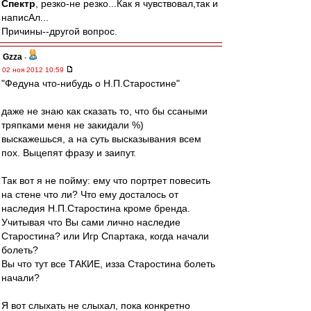
Спектр
, резко-не резко...Как я чувствовал,так и
написАл...
Причины--другой вопрос.
Gzza
-
02 ноя 2012 10:59
"Федуна что-нибудь о Н.П.Старостине"
даже не знаю как сказать то, что бы ссаными
тряпками меня не закидали %)
выскажешься, а на суть высказывания всем
пох. Выцепят фразу и заипут.
Так вот я не пойму: ему что портрет повесить
на стене что ли? Что ему досталось от
наследия Н.П.Старостина кроме бренда.
Учитывая что Вы сами лично наследие
Старостина? или Игр Спартака, когда начали
болеть?
Вы что тут все ТАКИЕ, изза Старостина болеть
начали?
Я вот слыхать не слыхал, пока конкретно