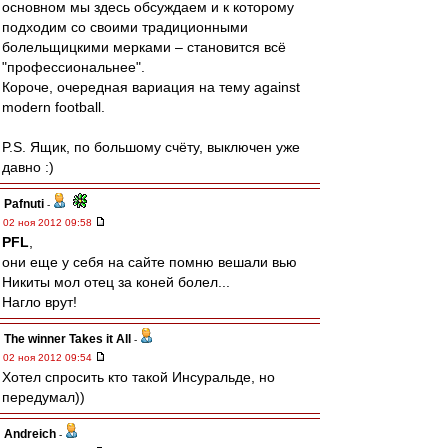
основном мы здесь обсуждаем и к которому
подходим со своими традиционными
болельщицкими мерками – становится всё
"профессиональнее".
Короче, очередная вариация на тему against
modern football.
P.S. Ящик, по большому счёту, выключен уже
давно :)
Pafnuti
-
02 ноя 2012 09:58
PFL
,
они еще у себя на сайте помню вешали вью
Никиты мол отец за коней болел...
Нагло врут!
The winner Takes it All
-
02 ноя 2012 09:54
Хотел спросить кто такой Инсуральде, но
передумал))
Andreich
-