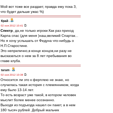
Мой вот тоже все раздает, правда ему пока 3,
что будет дальше ужас %)
Край
-
02 ноя 2012 10:41
Спектр
, да,не только игроки.Как раз приход
Карпа спас (для меня )наш,великий Спартак...
Но я хочу услышать от Федуна что-нибудь о
Н.П.Старостине.
Это неприлично,в конце концов,ни разу не
высказаться о нем за 8 лет пребывания во
главе клуба.
taram
-
02 ноя 2012 10:38
Относится ли это к ферплею не знаю, но
случилась такая история с племянником, когда
ему было 13-14 лет.
То есть возраст уже такой, в котором человек
мыслит более менее осознанно.
Выходя из подъезда нашел он пакет, а в нем
180 тысяч рублей. Добрый мальчик