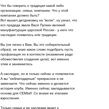
Что бы говорить о традиции какой либо
организации, семьи, компании. Что у этой
компании должно быть?
Вот вышел детдомовец на "волю", ну узнал, что
его прадеда звали Вася Пупкин великий
мануфактурщик царсокой России - у него что
наследие появилось или традиции.
Вы (не лично к Вам, Вы это собирательный
образ), не знаю какое слово подобрать пусть
профанация но в контексте (искажение ради
обожествелия создания цели), вот именно
этим и занимаетесь
А наследие, он ж только сейчас и появляется.
А вы "неблагодарные" прекрасное и не
замечаете. Что сейчас именно и делается
история клуба. Именно сейчас закладывается
основа для СЕМЬИ. Со всеми ее этапами
взросления.
Только семья и ее наследие ведет к