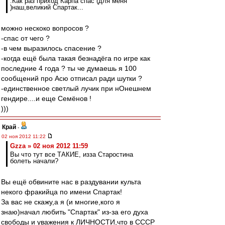
.Как раз приход Карпа спас (для меня
)наш,великий Спартак...
можно нескоко вопросов ?
-спас от чего ?
-в чем выразилось спасение ?
-когда ещё была такая безнадёга по игре как
последние 4 года ? ты че думаешь я 100
сообщений про Асю отписал ради шутки ?
-единственное светлый лучик при нОнешнем
гендире....и еще Семёнов !
)))
Край
-
02 ноя 2012 11:22
Gzza » 02 ноя 2012 11:59
Вы что тут все ТАКИЕ, изза Старостина
болеть начали?
Вы ещё обвините нас в раздувании культа
некого фракийца по имени Спартак!
За вас не скажу,а я (и многие,кого я
знаю)начал любить "Спартак" из-за его духа
свободы и уважения к ЛИЧНОСТИ,что в СССР