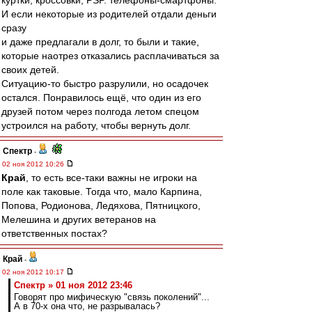
куртки, кроссовки, PSP. телефоны-смартфоны.
И если некоторые из родителей отдали деньги
сразу
и даже предлагали в долг, то были и такие,
которые наотрез отказались расплачиваться за
своих детей.
Ситуацию-то быстро разрулили, но осадочек
остался. Понравилось ещё, что один из его
друзей потом через полгода летом спецом
устроился на работу, чтобы вернуть долг.
Спектр
-
02 ноя 2012 10:26
Край
, то есть все-таки важны не игроки на
поле как таковые. Тогда что, мало Карпина,
Попова, Родионова, Ледяхова, Пятницкого,
Мелешина и других ветеранов на
ответственных постах?
Край
-
02 ноя 2012 10:17
Спектр » 01 ноя 2012 23:46
Говорят про мифическую "связь поколений"...
А в 70-х она что, не разрывалась?