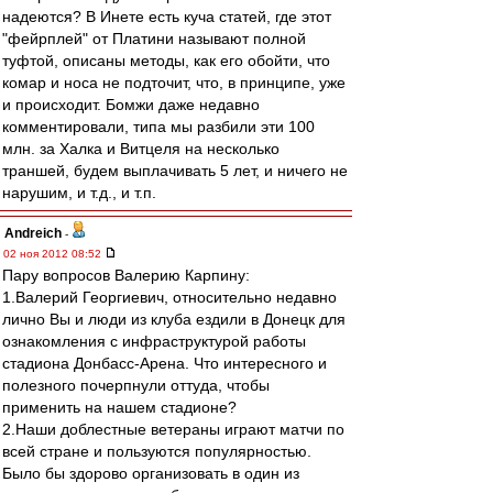
надеются? В Инете есть куча статей, где этот
"фейрплей" от Платини называют полной
туфтой, описаны методы, как его обойти, что
комар и носа не подточит, что, в принципе, уже
и происходит. Бомжи даже недавно
комментировали, типа мы разбили эти 100
млн. за Халка и Витцеля на несколько
траншей, будем выплачивать 5 лет, и ничего не
нарушим, и т.д., и т.п.
Andreich
-
02 ноя 2012 08:52
Пару вопросов Валерию Карпину:
1.Валерий Георгиевич, относительно недавно
лично Вы и люди из клуба ездили в Донецк для
ознакомления с инфраструктурой работы
стадиона Донбасс-Арена. Что интересного и
полезного почерпнули оттуда, чтобы
применить на нашем стадионе?
2.Наши доблестные ветераны играют матчи по
всей стране и пользуются популярностью.
Было бы здорово организовать в один из