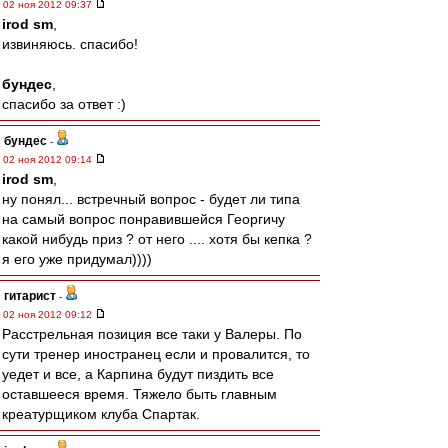
02 ноя 2012 09:37
irod sm
,
извиняюсь. спасибо!
бундес
,
спасибо за ответ :)
бундес
-
02 ноя 2012 09:14
irod sm
,
ну понял... встречный вопрос - будет ли типа
на самый вопрос понравившейся Георгичу
какой нибудь приз ? от него .... хотя бы кепка ?
я его уже придумал))))
гитарист
-
02 ноя 2012 09:12
Расстрельная позиция все таки у Валеры. По
сути тренер иностранец если и провалится, то
уедет и все, а Карпина будут пиздить все
оставшееся время. Тяжело быть главным
креатурщиком клуба Спартак.