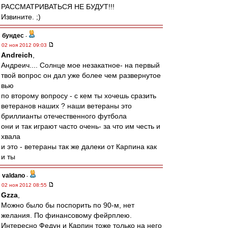
РАССМАТРИВАТЬСЯ НЕ БУДУТ!!!
Извините. ;)
бундес
-
02 ноя 2012 09:03
Andreich
,
Андреич.... Солнце мое незакатное- на первый
твой вопрос он дал уже более чем развернутое
вью
по второму вопросу - с кем ты хочешь сразить
ветеранов наших ? наши ветераны это
бриллианты отечественного футбола
они и так играют часто очень- за что им честь и
хвала
и это - ветераны так же далеки от Карпина как
и ты
valdano
-
02 ноя 2012 08:55
Gzza
,
Можно было бы поспорить по 90-м, нет
желания. По финансовому фейрплею.
Интересно Федун и Карпин тоже только на него