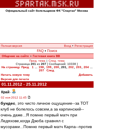
Официальный сайт болельщиков ФК "Спартак" Москва
Полная версия
Вход
•
Регистрация
FAQ
•
Поиск
Общение на сайте
Гостевая книга ВВ
»
Пред. тема
|
След. тема
Страница
201
из
207
[ Сообщений: 10338 ]
На страницу
Пред.
1
...
198
,
199
,
200
,
201
,
202
,
203
,
204
...
207
След.
Начать новую тему
Добавить
Версия для печати
01.11.2012 - 25.11.2012
Край
-
02 ноя 2012 11:45
бундес
, это чисто личное ощущение--за ТОТ
клуб не болелось совсем,а за карпинский--
очень даже...Я помню первый матч при
Ледяхове,когда Дзюба сравнял с
мусорами...Помню первый матч Карпа--против