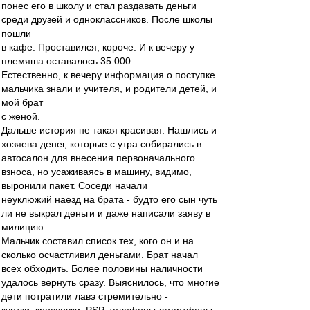
понес его в школу и стал раздавать деньги
среди друзей и одноклассников. После школы
пошли
в кафе. Проставился, короче. И к вечеру у
племяша оставалось 35 000.
Естественно, к вечеру информация о поступке
мальчика знали и учителя, и родители детей, и
мой брат
с женой.
Дальше история не такая красивая. Нашлись и
хозяева денег, которые с утра собирались в
автосалон для внесения первоначального
взноса, но усаживаясь в машину, видимо,
выронили пакет. Соседи начали
неуклюжий наезд на брата - будто его сын чуть
ли не выкрал деньги и даже написали заяву в
милицию.
Мальчик составил список тех, кого он и на
сколько осчастливил деньгами. Брат начал
всех обходить. Более половины наличности
удалось вернуть сразу. Выяснилось, что многие
дети потратили лавэ стремительно -