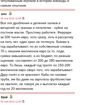
титулованным игроком в истории команды и
самым опытным.
amv
-
02 ноя 2012 11:08
Все эти дробления и деления халков и
витцелей на транши и пятилетки - хуйня на
постном масле. Простому работяге, Феррари
за 500 тысяч евро, хоть сразу, хоть в рассрочку
на пять лет, один хрен не потянуть. Бомжи в
год зарабатывают, по их собственным словам,
70 с лишним миллионов евро (и то, поди,
сумма завышенная), а их бюджет, по разным
оценкам, составляет от 200 до 280 миллионов
евро. То бишь, каждый год тратят по 150-200
миллионов евро сверх того, что зарабатывают.
Дуру гонят и не краснеют. Кабы не газовая
труба, им бы даже на зарплаты футболистам
не хватило, не говоря уж о выплатах каждый
год по 20 миллионов.
Край
-
02 ноя 2012 11:05