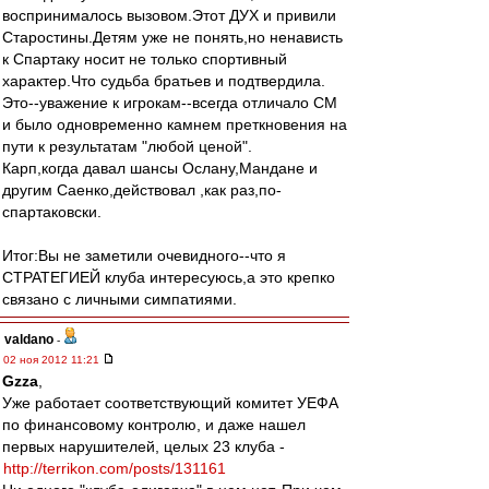
воспринималось вызовом.Этот ДУХ и привили
Старостины.Детям уже не понять,но ненависть
к Спартаку носит не только спортивный
характер.Что судьба братьев и подтвердила.
Это--уважение к игрокам--всегда отличало СМ
и было одновременно камнем преткновения на
пути к результатам "любой ценой".
Карп,когда давал шансы Ослану,Мандане и
другим Саенко,действовал ,как раз,по-
спартаковски.
Итог:Вы не заметили очевидного--что я
СТРАТЕГИЕЙ клуба интересуюсь,а это крепко
связано с личными симпатиями.
valdano
-
02 ноя 2012 11:21
Gzza
,
Уже работает соответствующий комитет УЕФА
по финансовому контролю, и даже нашел
первых нарушителей, целых 23 клуба -
http://terrikon.com/posts/131161