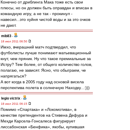
Конечно от дриблинга Мака тоже есть свои
плюсы, но он должен быть оправдан и вписан в
командную игру, а не так - прокинул -
навесил...это хуйня чистой воды и за это очков
не дают.
mib83
-
18 июл 2011 06:50
Имхо, вчерашний матч подтвердил, что
футболисты лучше понимают матьевационный
кнут, чем пряник. Ну что такое премиальные за
Истру? Тем более, от общего количество голов,
полагаю, не зависят. Ясно, что обыграем, че
напрягаться?
А вот когда в 2005 году над основой висела
перспектива полета в солнечную Находку...:)))
legio victrix
-
18 июл 2011 06:15
Помимо «Спартака» и «Локомотива», в
качестве претендентов на Стивена Дефура и
Мехди Карсела-Гонсалеса фигурирует
лиссабонская «Бенфика», якобы, купившая