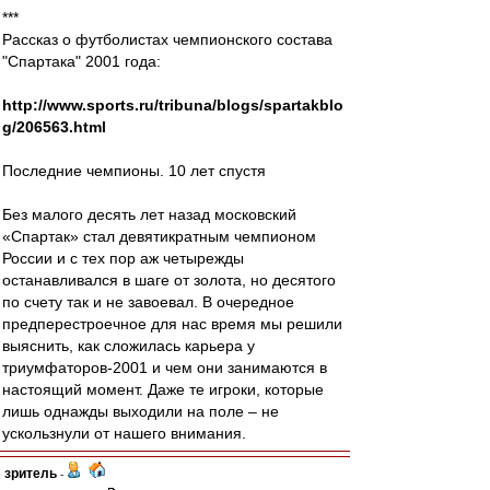
***
Рассказ о футболистах чемпионского состава
"Спартака" 2001 года:
http://www.sports.ru/tribuna/blogs/spartakblo
g/206563.html
Последние чемпионы. 10 лет спустя
Без малого десять лет назад московский
«Спартак» стал девятикратным чемпионом
России и с тех пор аж четырежды
останавливался в шаге от золота, но десятого
по счету так и не завоевал. В очередное
предперестроечное для нас время мы решили
выяснить, как сложилась карьера у
триумфаторов-2001 и чем они занимаются в
настоящий момент. Даже те игроки, которые
лишь однажды выходили на поле – не
ускользнули от нашего внимания.
зpитель
-