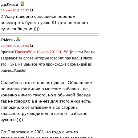
др.Ливси
-
18 июл 2011 05:52
2 Wasy наверно сросшийся перелом
посмотреть будет лучше КТ (что не меняет
сути сообщения))))
P.Mobil
-
18 июл 2011 05:04
[
quote="
Пресса50 » 18 июл 2011 01:58
"]И если Вас не
задевают те слова которые говорят про нас...Плохо
это... Значит Вам все, что происходит с командой вс
равно...[/quote]
Спасибо за ответ про пятьдесят. Обращение
по имени-фамилии в мессаге забавно - не ,
конечно ничего такого, но в обычной беседе
так не говорят, а в и-нет для этого ники есть.
Напомнило отчитывания в со стороны
классного руководителя в школе - забытое
чувство ))))
Со Спартаком с 2001 -го года с что-то