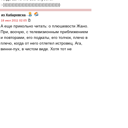
:-))))))))))))))))))))))))))))))))))))))))
из Хабаровска
-
18 июл 2011 02:05
А еще прикольно читать: о плюшевости Жано.
При, воочую, с телевизионным приближением
и повторами, его подкаты, его толчок, плечо в
плечо, когда от него отлетел истровец. Ага,
винни-пух, в чистом виде. Хотя тот не
плюшевый вроде, а опилочный.
А еще прикалывает аналитика "ужасает
деревянность К. Комбарова НА ФОНЕ КЛУБА
ВТОРОЙ ЛИГИ". Не, серьезно, а что, если игрок
коряво обрабатывает мяч в матчах ПЛ, то в
матчах с клубом ВД он должен показывать
бразильскую технику? Прикольно.
из Хабаровска
-
18 июл 2011 01:54
Штиллер
,
ИМХО, конечно, но Тема стал заложником
своей прежней репутации - падуна. Она, к