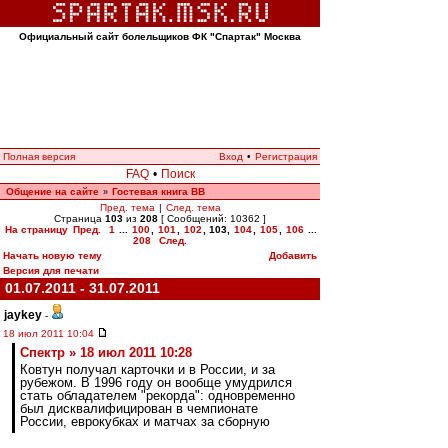
Официальный сайт болельщиков ФК "Спартак" Москва
Полная версия
Вход
•
Регистрация
FAQ
•
Поиск
Общение на сайте
Гостевая книга ВВ
»
Пред. тема
|
След. тема
Страница
103
из
208
[ Сообщений: 10362 ]
На страницу
Пред.
1
...
100
,
101
,
102
,
103
,
104
,
105
,
106
...
208
След.
Начать новую тему
Добавить
Версия для печати
01.07.2011 - 31.07.2011
jaykey
-
18 июл 2011 10:04
Спектр » 18 июл 2011 10:28
Ковтун получал карточки и в России, и за
рубежом. В 1996 году он вообще умудрился
стать обладателем "рекорда": одновременно
был дисквалифицирован в чемпионате
России, еврокубках и матчах за сборную