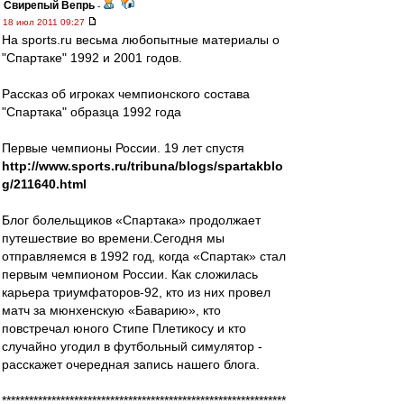
Свирепый Вепрь
-
18 июл 2011 09:27
На sports.ru весьма любопытные материалы о
"Спартаке" 1992 и 2001 годов.
Рассказ об игроках чемпионского состава
"Спартака" образца 1992 года
Первые чемпионы России. 19 лет спустя
http://www.sports.ru/tribuna/blogs/spartakblo
g/211640.html
Блог болельщиков «Спартака» продолжает
путешествие во времени.Сегодня мы
отправляемся в 1992 год, когда «Спартак» стал
первым чемпионом России. Как сложилась
карьера триумфаторов-92, кто из них провел
матч за мюнхенскую «Баварию», кто
повстречал юного Стипе Плетикосу и кто
случайно угодил в футбольный симулятор -
расскажет очередная запись нашего блога.
***************************************************************