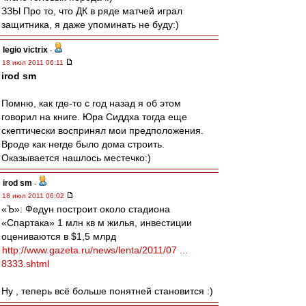
ЗЗЫ Про то, что ДК в ряде матчей играл
защитника, я даже упоминать не буду:)
legio victrix
-
18 июл 2011 06:11
irod sm
Помню, как где-то с год назад я об этом
говорил на книге. Юра Сиддха тогда еще
скептически воспринял мои предположения.
Вроде как негде было дома строить.
Оказывается нашлось местечко:)
irod sm
-
18 июл 2011 06:02
«Ъ»: Федун построит около стадиона
«Спартака» 1 млн кв м жилья, инвестиции
оцениваются в $1,5 млрд
http://www.gazeta.ru/news/lenta/2011/07 ...
8333.shtml
Ну , теперь всё больше понятней становится :)