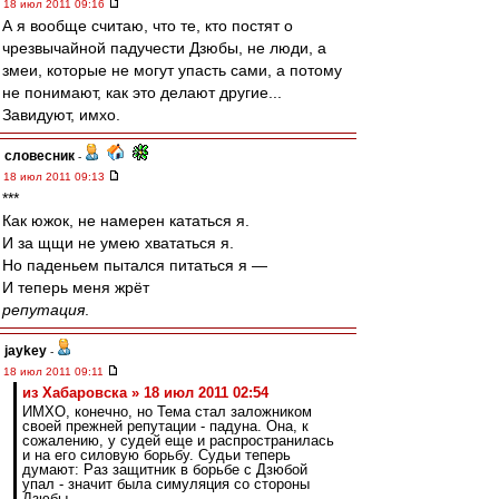
18 июл 2011 09:16
А я вообще считаю, что те, кто постят о
чрезвычайной падучести Дзюбы, не люди, а
змеи, которые не могут упасть сами, а потому
не понимают, как это делают другие...
Завидуют, имхо.
словесник
-
18 июл 2011 09:13
***
Как южок, не намерен кататься я.
И за щщи не умею хвататься я.
Но паденьем пытался питаться я —
И теперь меня жрёт
репутация
.
jaykey
-
18 июл 2011 09:11
из Хабаровска » 18 июл 2011 02:54
ИМХО, конечно, но Тема стал заложником
своей прежней репутации - падуна. Она, к
сожалению, у судей еще и распространилась
и на его силовую борьбу. Судьи теперь
думают: Раз защитник в борьбе с Дзюбой
упал - значит была симуляция со стороны
Дзюбы.