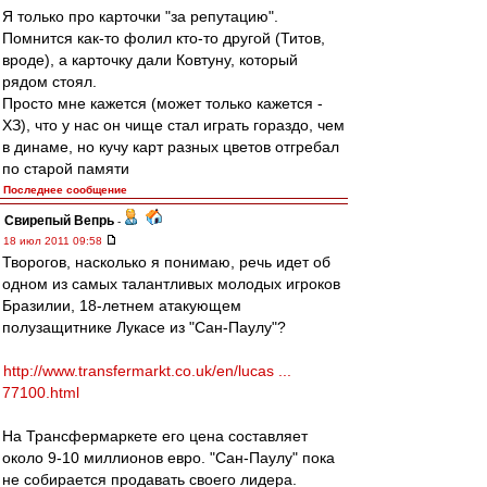
Я только про карточки "за репутацию".
Помнится как-то фолил кто-то другой (Титов,
вроде), а карточку дали Ковтуну, который
рядом стоял.
Просто мне кажется (может только кажется -
ХЗ), что у нас он чище стал играть гораздо, чем
в динаме, но кучу карт разных цветов отгребал
по старой памяти
Последнее сообщение
Свирепый Вепрь
-
18 июл 2011 09:58
Творогов, насколько я понимаю, речь идет об
одном из самых талантливых молодых игроков
Бразилии, 18-летнем атакующем
полузащитнике Лукасе из "Сан-Паулу"?
http://www.transfermarkt.co.uk/en/lucas ...
77100.html
На Трансфермаркете его цена составляет
около 9-10 миллионов евро. "Сан-Паулу" пока
не собирается продавать своего лидера.