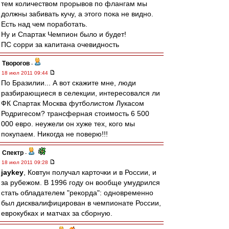
тем количеством прорывов по флангам мы
должны забивать кучу, а этого пока не видно.
Есть над чем поработать.
Ну и Спартак Чемпион было и будет!
ПС сорри за капитана очевидность
Творогов
-
18 июл 2011 09:44
По Бразилии... А вот скажите мне, люди
разбирающиеся в селекции, интересовался ли
ФК Спартак Москва футболистом Лукасом
Родригесом? трансферная стоимость 6 500
000 евро. неужели он хуже тех, кого мы
покупаем. Никогда не поверю!!!
Спектр
-
18 июл 2011 09:28
jaykey
, Ковтун получал карточки и в России, и
за рубежом. В 1996 году он вообще умудрился
стать обладателем "рекорда": одновременно
был дисквалифицирован в чемпионате России,
еврокубках и матчах за сборную.