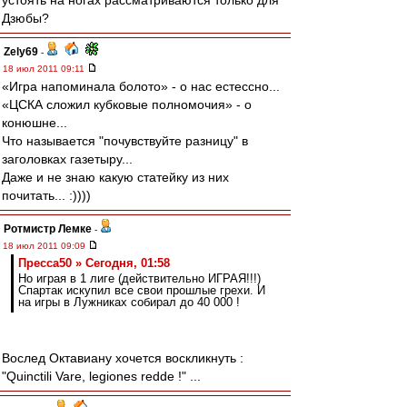
устоять на ногах рассматриваются только для
Дзюбы?
Zely69
-
18 июл 2011 09:11
«Игра напоминала болото» - о нас естессно...
«ЦСКА сложил кубковые полномочия» - о
конюшне...
Что называется "почувствуйте разницу" в
заголовках газетыру...
Даже и не знаю какую статейку из них
почитать... :))))
Ротмистр Лемке
-
18 июл 2011 09:09
Пресса50 » Сегодня, 01:58
Но играя в 1 лиге (действительно ИГРАЯ!!!)
Спартак искупил все свои прошлые грехи. И
на игры в Лужниках собирал до 40 000 !
Вослед Октавиану хочется воскликнуть :
"Quinctili Vare, legiones redde !" ...