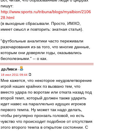
Вот, читай, что образованные люди о цифрах
пишут:
http://www.sports.ru/tribuna/blogs/myalbion/2106
28.html
(в выходные сбрасывали. Просто, ИМХО,
имеет смысл и повторить: знатная статья).
"футбольные аналитики часто переживали
разочарования из-за того, что многие данные,
которым они доверяли годы, оказывались
бесполезными." -- о как.
др.Ливси
-
18 июл 2011 09:44
Мне кажется, что некоторое неудовлетворение
игрой наших крайних пз вызвано тем, что
вместо удара по воротам или отката назад под
второй темп, который должен также ударить
идет навес на параллельно идущих игроков
первого темпа. Ну может так надо делать,
чтобы регулярно пронзать головой, но есть
чувство что происходит подобное от отсутствия
этого второго темпа в открытом состоянии. С