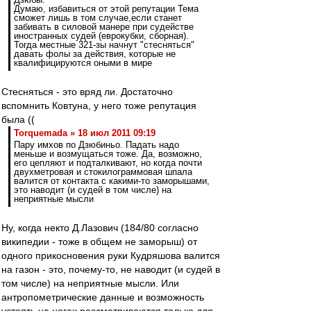
Думаю, избавиться от этой репутации Тема
сможет лишь в том случае,если станет
забивать в силовой манере при судействе
иностранных судей (еврокубки, сборная).
Тогда местные 321-зы начнут "стесняться"
давать фолы за действия, которые не
квалифицируются оными в мире
Стесняться - это вряд ли. Достаточно
вспомнить Ковтуна, у него тоже репутация
была ((
Torquemada » 18 июл 2011 09:19
Пару имхов по Дзюбиньо. Падать надо
меньше и возмущаться тоже. Да, возможно,
его цепляют и подталкивают, но когда почти
двухметровая и стокилограммовая шпала
валится от контакта с какими-то заморышами,
это наводит (и судей в том числе) на
неприятные мысли
Ну, когда некто Д.Лазович (184/80 согласно
википедии - тоже в общем не заморыш) от
одного прикосновения руки Кудряшова валится
на газон - это, почему-то, не наводит (и судей в
том числе) на неприятные мысли. Или
антропометрические данные и возможность