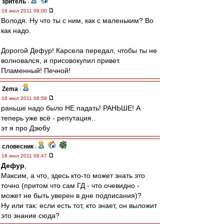
зpитель
-
18 июл 2011 09:00
Володя. Ну что ты с ним, как с маленьким? Во
как надо.
Дорогой Дефур! Карсела передал, чтобы ты не
волновался, и присовокупил привет.
Пламенный! Печной!
Zema
-
18 июл 2011 08:58
раньше надо было НЕ падать! РАНЬШЕ! А
теперь уже всё - репутация..
эт я про Дзюбу
словесник
-
18 июл 2011 08:47
Дефур
,
Максим, а что, здесь кто-то может знать это
точно (притом что сам ГД - что очевидно -
может не быть уверен в дне подписания)?
Ну или так: если есть тот, кто знает, он выложит
это знание сюда?