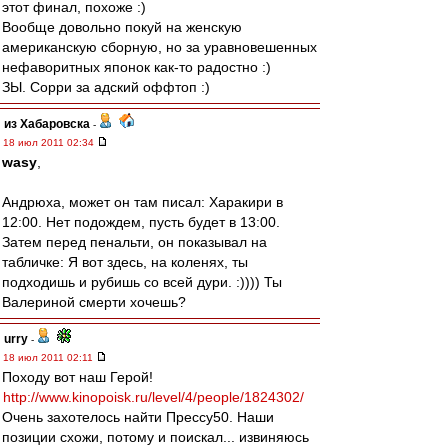
этот финал, похоже :)
Вообще довольно покуй на женскую
американскую сборную, но за уравновешенных
нефаворитных японок как-то радостно :)
ЗЫ. Сорри за адский оффтоп :)
из Хабаровска
-
18 июл 2011 02:34
wasy
,
Андрюха, может он там писал: Харакири в
12:00. Нет подождем, пусть будет в 13:00.
Затем перед пенальти, он показывал на
табличке: Я вот здесь, на коленях, ты
подходишь и рубишь со всей дури. :)))) Ты
Валериной смерти хочешь?
urry
-
18 июл 2011 02:11
Походу вот наш Герой!
http://www.kinopoisk.ru/level/4/people/1824302/
Очень захотелось найти Прессу50. Наши
позиции схожи, потому и поискал... извиняюсь