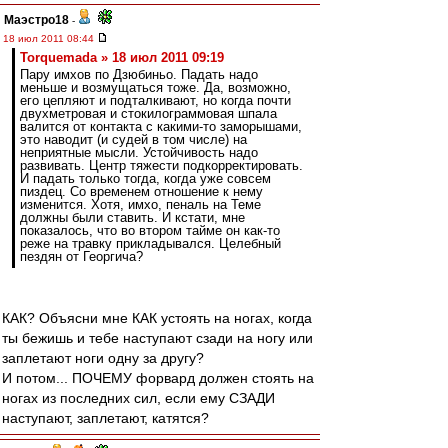
Маэстро18
-
18 июл 2011 08:44
Torquemada » 18 июл 2011 09:19
Пару имхов по Дзюбиньо. Падать надо
меньше и возмущаться тоже. Да, возможно,
его цепляют и подталкивают, но когда почти
двухметровая и стокилограммовая шпала
валится от контакта с какими-то заморышами,
это наводит (и судей в том числе) на
неприятные мысли. Устойчивость надо
развивать. Центр тяжести подкорректировать.
И падать только тогда, когда уже совсем
пиздец. Со временем отношение к нему
изменится. Хотя, имхо, пеналь на Теме
должны были ставить. И кстати, мне
показалось, что во втором тайме он как-то
реже на травку прикладывался. Целебный
пездян от Георгича?
КАК? Объясни мне КАК устоять на ногах, когда
ты бежишь и тебе наступают сзади на ногу или
заплетают ноги одну за другу?
И потом... ПОЧЕМУ форвард должен стоять на
ногах из последних сил, если ему СЗАДИ
наступают, заплетают, катятся?