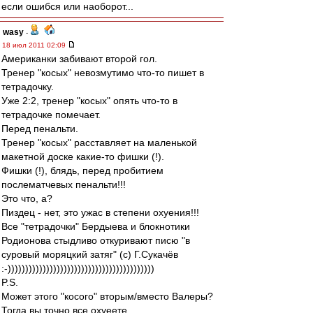
если ошибся или наоборот...
wasy
-
18 июл 2011 02:09
Американки забивают второй гол.
Тренер "косых" невозмутимо что-то пишет в
тетрадочку.
Уже 2:2, тренер "косых" опять что-то в
тетрадочке помечает.
Перед пенальти.
Тренер "косых" расставляет на маленькой
макетной доске какие-то фишки (!).
Фишки (!), блядь, перед пробитием
послематчевых пенальти!!!
Это что, а?
Пиздец - нет, это ужас в степени охуения!!!
Все "тетрадочки" Бердыева и блокнотики
Родионова стыдливо откуривают писю "в
суровый моряцкий затяг" (с) Г.Сукачёв
:-))))))))))))))))))))))))))))))))))))))))))
P.S.
Может этого "косого" вторым/вместо Валеры?
Тогда вы точно все охуеете.