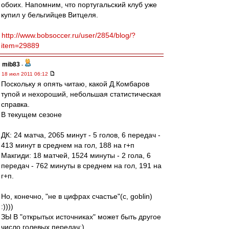
обоих. Напомним, что португальский клуб уже
купил у бельгийцев Витцеля.
http://www.bobsoccer.ru/user/2854/blog/?
item=29889
mib83
-
18 июл 2011 06:12
Поскольку я опять читаю, какой Д.Комбаров
тупой и нехороший, небольшая статистическая
справка.
В текущем сезоне
ДК: 24 матча, 2065 минут - 5 голов, 6 передач -
413 минут в среднем на гол, 188 на г+п
Макгиди: 18 матчей, 1524 минуты - 2 гола, 6
передач - 762 минуты в среднем на гол, 191 на
г+п.
Но, конечно, "не в цифрах счастье"(с, goblin)
:))))
ЗЫ В "открытых источниках" может быть другое
число голевых передач:)