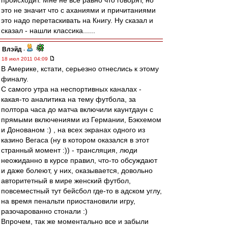
происходит. Мне не все равно что говорят, но
это не значит что с аханиями и причитаниями
это надо перетаскивать на Книгу. Ну сказал и
сказал - нашли классика......
Влэйд
-
18 июл 2011 04:09
В Америке, кстати, серьезно отнеслись к этому
финалу.
С самого утра на неспортивных каналах -
какая-то аналитика на тему футбола, за
полтора часа до матча включили каунтдаун с
прямыми включениями из Германии, Бэкхемом
и Донованом :) , на всех экранах одного из
казино Вегаса (ну в котором оказался в этот
странный момент :)) - трансляция, люди
неожиданно в курсе правил, что-то обсуждают
и даже болеют, у них, оказывается, довольно
авторитетный в мире женский футбол,
повсеместный тут бейсбол где-то в адском углу,
на время пенальти приостановили игру,
разочарованно стонали :)
Впрочем, так же моментально все и забыли