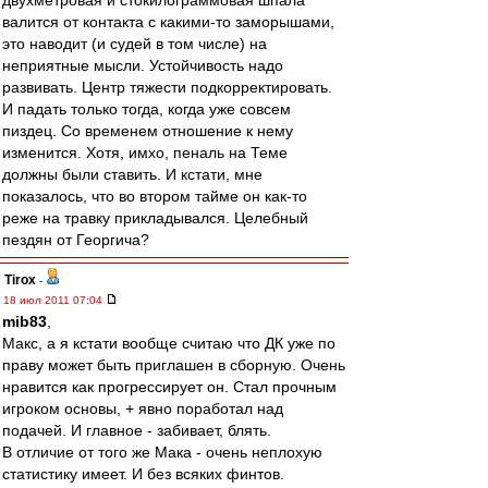
двухметровая и стокилограммовая шпала
валится от контакта с какими-то заморышами,
это наводит (и судей в том числе) на
неприятные мысли. Устойчивость надо
развивать. Центр тяжести подкорректировать.
И падать только тогда, когда уже совсем
пиздец. Со временем отношение к нему
изменится. Хотя, имхо, пеналь на Теме
должны были ставить. И кстати, мне
показалось, что во втором тайме он как-то
реже на травку прикладывался. Целебный
пездян от Георгича?
Tirox
-
18 июл 2011 07:04
mib83
,
Макс, а я кстати вообще считаю что ДК уже по
праву может быть приглашен в сборную. Очень
нравится как прогрессирует он. Стал прочным
игроком основы, + явно поработал над
подачей. И главное - забивает, блять.
В отличие от того же Мака - очень неплохую
статистику имеет. И без всяких финтов.