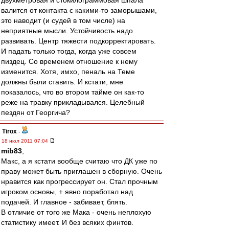
двухметровая и стокилограммовая шпала
валится от контакта с какими-то заморышами,
это наводит (и судей в том числе) на
неприятные мысли. Устойчивость надо
развивать. Центр тяжести подкорректировать.
И падать только тогда, когда уже совсем
пиздец. Со временем отношение к нему
изменится. Хотя, имхо, пеналь на Теме
должны были ставить. И кстати, мне
показалось, что во втором тайме он как-то
реже на травку прикладывался. Целебный
пездян от Георгича?
Tirox
-
18 июл 2011 07:04
mib83
,
Макс, а я кстати вообще считаю что ДК уже по
праву может быть приглашен в сборную. Очень
нравится как прогрессирует он. Стал прочным
игроком основы, + явно поработал над
подачей. И главное - забивает, блять.
В отличие от того же Мака - очень неплохую
статистику имеет. И без всяких финтов.