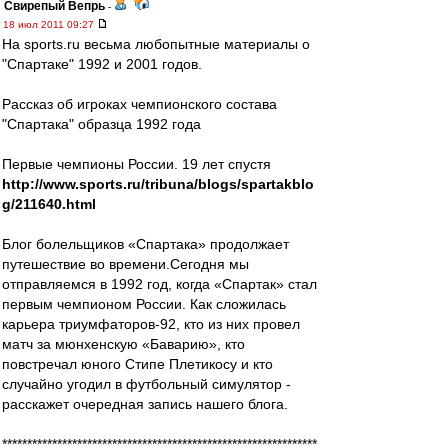
Свирепый Вепрь
-
18 июл 2011 09:27
На sports.ru весьма любопытные материалы о
"Спартаке" 1992 и 2001 годов.
Рассказ об игроках чемпионского состава
"Спартака" образца 1992 года
Первые чемпионы России. 19 лет спустя
http://www.sports.ru/tribuna/blogs/spartakblo
g/211640.html
Блог болельщиков «Спартака» продолжает
путешествие во времени.Сегодня мы
отправляемся в 1992 год, когда «Спартак» стал
первым чемпионом России. Как сложилась
карьера триумфаторов-92, кто из них провел
матч за мюнхенскую «Баварию», кто
повстречал юного Стипе Плетикосу и кто
случайно угодил в футбольный симулятор -
расскажет очередная запись нашего блога.
***************************************************************