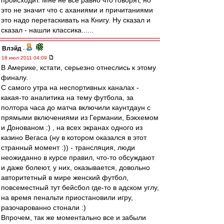
происходит. Мне не все равно что говорят, но
это не значит что с аханиями и причитаниями
это надо перетаскивать на Книгу. Ну сказал и
сказал - нашли классика......
Влэйд
-
18 июл 2011 04:09
В Америке, кстати, серьезно отнеслись к этому
финалу.
С самого утра на неспортивных каналах -
какая-то аналитика на тему футбола, за
полтора часа до матча включили каунтдаун с
прямыми включениями из Германии, Бэкхемом
и Донованом :) , на всех экранах одного из
казино Вегаса (ну в котором оказался в этот
странный момент :)) - трансляция, люди
неожиданно в курсе правил, что-то обсуждают
и даже болеют, у них, оказывается, довольно
авторитетный в мире женский футбол,
повсеместный тут бейсбол где-то в адском углу,
на время пенальти приостановили игру,
разочарованно стонали :)
Впрочем, так же моментально все и забыли