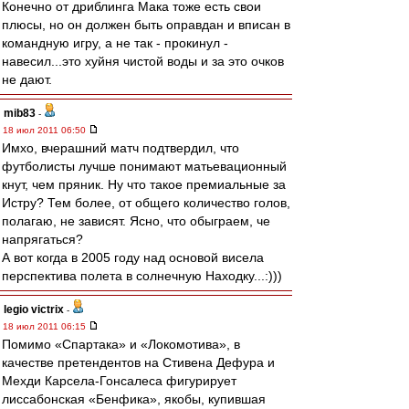
Конечно от дриблинга Мака тоже есть свои
плюсы, но он должен быть оправдан и вписан в
командную игру, а не так - прокинул -
навесил...это хуйня чистой воды и за это очков
не дают.
mib83
-
18 июл 2011 06:50
Имхо, вчерашний матч подтвердил, что
футболисты лучше понимают матьевационный
кнут, чем пряник. Ну что такое премиальные за
Истру? Тем более, от общего количество голов,
полагаю, не зависят. Ясно, что обыграем, че
напрягаться?
А вот когда в 2005 году над основой висела
перспектива полета в солнечную Находку...:)))
legio victrix
-
18 июл 2011 06:15
Помимо «Спартака» и «Локомотива», в
качестве претендентов на Стивена Дефура и
Мехди Карсела-Гонсалеса фигурирует
лиссабонская «Бенфика», якобы, купившая