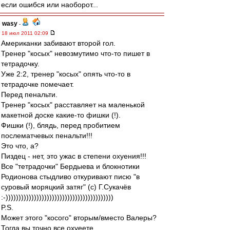
если ошибся или наоборот...
wasy
-
18 июл 2011 02:09
Американки забивают второй гол.
Тренер "косых" невозмутимо что-то пишет в
тетрадочку.
Уже 2:2, тренер "косых" опять что-то в
тетрадочке помечает.
Перед пенальти.
Тренер "косых" расставляет на маленькой
макетной доске какие-то фишки (!).
Фишки (!), блядь, перед пробитием
послематчевых пенальти!!!
Это что, а?
Пиздец - нет, это ужас в степени охуения!!!
Все "тетрадочки" Бердыева и блокнотики
Родионова стыдливо откуривают писю "в
суровый моряцкий затяг" (с) Г.Сукачёв
:-))))))))))))))))))))))))))))))))))))))))))
P.S.
Может этого "косого" вторым/вместо Валеры?
Тогда вы точно все охуеете.