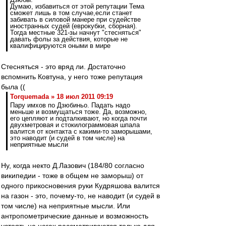
Думаю, избавиться от этой репутации Тема
сможет лишь в том случае,если станет
забивать в силовой манере при судействе
иностранных судей (еврокубки, сборная).
Тогда местные 321-зы начнут "стесняться"
давать фолы за действия, которые не
квалифицируются оными в мире
Стесняться - это вряд ли. Достаточно
вспомнить Ковтуна, у него тоже репутация
была ((
Torquemada » 18 июл 2011 09:19
Пару имхов по Дзюбиньо. Падать надо
меньше и возмущаться тоже. Да, возможно,
его цепляют и подталкивают, но когда почти
двухметровая и стокилограммовая шпала
валится от контакта с какими-то заморышами,
это наводит (и судей в том числе) на
неприятные мысли
Ну, когда некто Д.Лазович (184/80 согласно
википедии - тоже в общем не заморыш) от
одного прикосновения руки Кудряшова валится
на газон - это, почему-то, не наводит (и судей в
том числе) на неприятные мысли. Или
антропометрические данные и возможность