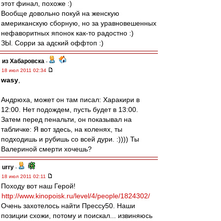
этот финал, похоже :)
Вообще довольно покуй на женскую
американскую сборную, но за уравновешенных
нефаворитных японок как-то радостно :)
ЗЫ. Сорри за адский оффтоп :)
из Хабаровска
-
18 июл 2011 02:34
wasy
,
Андрюха, может он там писал: Харакири в
12:00. Нет подождем, пусть будет в 13:00.
Затем перед пенальти, он показывал на
табличке: Я вот здесь, на коленях, ты
подходишь и рубишь со всей дури. :)))) Ты
Валериной смерти хочешь?
urry
-
18 июл 2011 02:11
Походу вот наш Герой!
http://www.kinopoisk.ru/level/4/people/1824302/
Очень захотелось найти Прессу50. Наши
позиции схожи, потому и поискал... извиняюсь