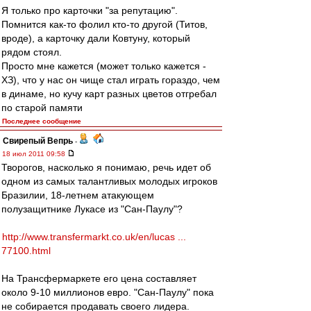
Я только про карточки "за репутацию".
Помнится как-то фолил кто-то другой (Титов,
вроде), а карточку дали Ковтуну, который
рядом стоял.
Просто мне кажется (может только кажется -
ХЗ), что у нас он чище стал играть гораздо, чем
в динаме, но кучу карт разных цветов отгребал
по старой памяти
Последнее сообщение
Свирепый Вепрь
-
18 июл 2011 09:58
Творогов, насколько я понимаю, речь идет об
одном из самых талантливых молодых игроков
Бразилии, 18-летнем атакующем
полузащитнике Лукасе из "Сан-Паулу"?
http://www.transfermarkt.co.uk/en/lucas ...
77100.html
На Трансфермаркете его цена составляет
около 9-10 миллионов евро. "Сан-Паулу" пока
не собирается продавать своего лидера.