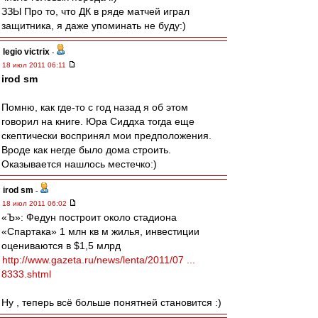
ЗЗЫ Про то, что ДК в ряде матчей играл
защитника, я даже упоминать не буду:)
legio victrix
-
18 июл 2011 06:11
irod sm
Помню, как где-то с год назад я об этом
говорил на книге. Юра Сиддха тогда еще
скептически воспринял мои предположения.
Вроде как негде было дома строить.
Оказывается нашлось местечко:)
irod sm
-
18 июл 2011 06:02
«Ъ»: Федун построит около стадиона
«Спартака» 1 млн кв м жилья, инвестиции
оцениваются в $1,5 млрд
http://www.gazeta.ru/news/lenta/2011/07 ...
8333.shtml
Ну , теперь всё больше понятней становится :)