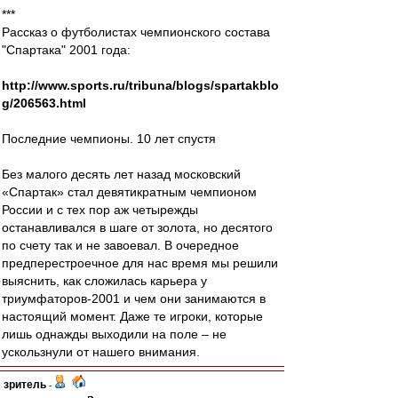
***
Рассказ о футболистах чемпионского состава
"Спартака" 2001 года:
http://www.sports.ru/tribuna/blogs/spartakblo
g/206563.html
Последние чемпионы. 10 лет спустя
Без малого десять лет назад московский
«Спартак» стал девятикратным чемпионом
России и с тех пор аж четырежды
останавливался в шаге от золота, но десятого
по счету так и не завоевал. В очередное
предперестроечное для нас время мы решили
выяснить, как сложилась карьера у
триумфаторов-2001 и чем они занимаются в
настоящий момент. Даже те игроки, которые
лишь однажды выходили на поле – не
ускользнули от нашего внимания.
зpитель
-