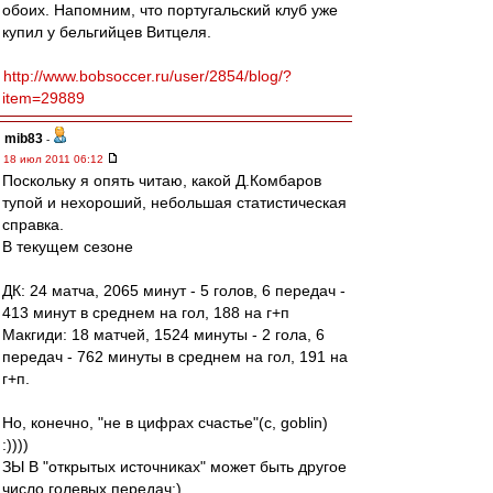
обоих. Напомним, что португальский клуб уже
купил у бельгийцев Витцеля.
http://www.bobsoccer.ru/user/2854/blog/?
item=29889
mib83
-
18 июл 2011 06:12
Поскольку я опять читаю, какой Д.Комбаров
тупой и нехороший, небольшая статистическая
справка.
В текущем сезоне
ДК: 24 матча, 2065 минут - 5 голов, 6 передач -
413 минут в среднем на гол, 188 на г+п
Макгиди: 18 матчей, 1524 минуты - 2 гола, 6
передач - 762 минуты в среднем на гол, 191 на
г+п.
Но, конечно, "не в цифрах счастье"(с, goblin)
:))))
ЗЫ В "открытых источниках" может быть другое
число голевых передач:)