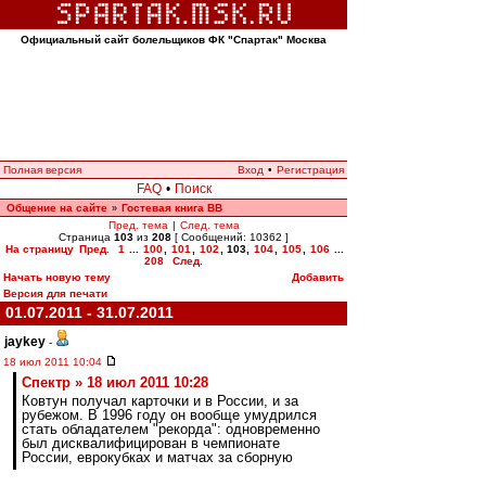
Официальный сайт болельщиков ФК "Спартак" Москва
Полная версия
Вход
•
Регистрация
FAQ
•
Поиск
Общение на сайте
Гостевая книга ВВ
»
Пред. тема
|
След. тема
Страница
103
из
208
[ Сообщений: 10362 ]
На страницу
Пред.
1
...
100
,
101
,
102
,
103
,
104
,
105
,
106
...
208
След.
Начать новую тему
Добавить
Версия для печати
01.07.2011 - 31.07.2011
jaykey
-
18 июл 2011 10:04
Спектр » 18 июл 2011 10:28
Ковтун получал карточки и в России, и за
рубежом. В 1996 году он вообще умудрился
стать обладателем "рекорда": одновременно
был дисквалифицирован в чемпионате
России, еврокубках и матчах за сборную