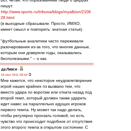
Вот, читай, что образованные люди о цифрах
пишут:
http://www.sports.ru/tribuna/blogs/myalbion/2106
28.html
(в выходные сбрасывали. Просто, ИМХО,
имеет смысл и повторить: знатная статья).
"футбольные аналитики часто переживали
разочарования из-за того, что многие данные,
которым они доверяли годы, оказывались
бесполезными." -- о как.
др.Ливси
-
18 июл 2011 09:44
Мне кажется, что некоторое неудовлетворение
игрой наших крайних пз вызвано тем, что
вместо удара по воротам или отката назад под
второй темп, который должен также ударить
идет навес на параллельно идущих игроков
первого темпа. Ну может так надо делать,
чтобы регулярно пронзать головой, но есть
чувство что происходит подобное от отсутствия
этого второго темпа в открытом состоянии. С