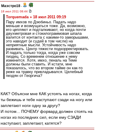
Маэстро18
-
18 июл 2011 08:44
Torquemada » 18 июл 2011 09:19
Пару имхов по Дзюбиньо. Падать надо
меньше и возмущаться тоже. Да, возможно,
его цепляют и подталкивают, но когда почти
двухметровая и стокилограммовая шпала
валится от контакта с какими-то заморышами,
это наводит (и судей в том числе) на
неприятные мысли. Устойчивость надо
развивать. Центр тяжести подкорректировать.
И падать только тогда, когда уже совсем
пиздец. Со временем отношение к нему
изменится. Хотя, имхо, пеналь на Теме
должны были ставить. И кстати, мне
показалось, что во втором тайме он как-то
реже на травку прикладывался. Целебный
пездян от Георгича?
КАК? Объясни мне КАК устоять на ногах, когда
ты бежишь и тебе наступают сзади на ногу или
заплетают ноги одну за другу?
И потом... ПОЧЕМУ форвард должен стоять на
ногах из последних сил, если ему СЗАДИ
наступают, заплетают, катятся?