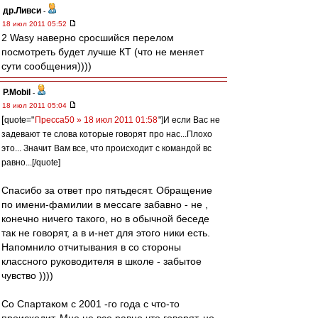
др.Ливси
-
18 июл 2011 05:52
2 Wasy наверно сросшийся перелом
посмотреть будет лучше КТ (что не меняет
сути сообщения))))
P.Mobil
-
18 июл 2011 05:04
[
quote="
Пресса50 » 18 июл 2011 01:58
"]И если Вас не
задевают те слова которые говорят про нас...Плохо
это... Значит Вам все, что происходит с командой вс
равно...[/quote]
Спасибо за ответ про пятьдесят. Обращение
по имени-фамилии в мессаге забавно - не ,
конечно ничего такого, но в обычной беседе
так не говорят, а в и-нет для этого ники есть.
Напомнило отчитывания в со стороны
классного руководителя в школе - забытое
чувство ))))
Со Спартаком с 2001 -го года с что-то