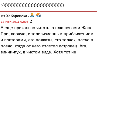
:-))))))))))))))))))))))))))))))))))))))))
из Хабаровска
-
18 июл 2011 02:05
А еще прикольно читать: о плюшевости Жано.
При, воочую, с телевизионным приближением
и повторами, его подкаты, его толчок, плечо в
плечо, когда от него отлетел истровец. Ага,
винни-пух, в чистом виде. Хотя тот не
плюшевый вроде, а опилочный.
А еще прикалывает аналитика "ужасает
деревянность К. Комбарова НА ФОНЕ КЛУБА
ВТОРОЙ ЛИГИ". Не, серьезно, а что, если игрок
коряво обрабатывает мяч в матчах ПЛ, то в
матчах с клубом ВД он должен показывать
бразильскую технику? Прикольно.
из Хабаровска
-
18 июл 2011 01:54
Штиллер
,
ИМХО, конечно, но Тема стал заложником
своей прежней репутации - падуна. Она, к