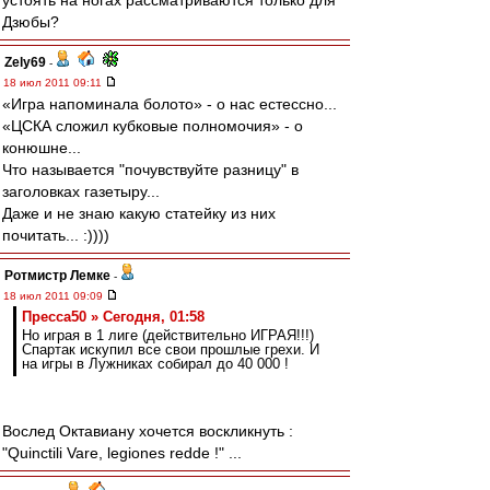
устоять на ногах рассматриваются только для
Дзюбы?
Zely69
-
18 июл 2011 09:11
«Игра напоминала болото» - о нас естессно...
«ЦСКА сложил кубковые полномочия» - о
конюшне...
Что называется "почувствуйте разницу" в
заголовках газетыру...
Даже и не знаю какую статейку из них
почитать... :))))
Ротмистр Лемке
-
18 июл 2011 09:09
Пресса50 » Сегодня, 01:58
Но играя в 1 лиге (действительно ИГРАЯ!!!)
Спартак искупил все свои прошлые грехи. И
на игры в Лужниках собирал до 40 000 !
Вослед Октавиану хочется воскликнуть :
"Quinctili Vare, legiones redde !" ...