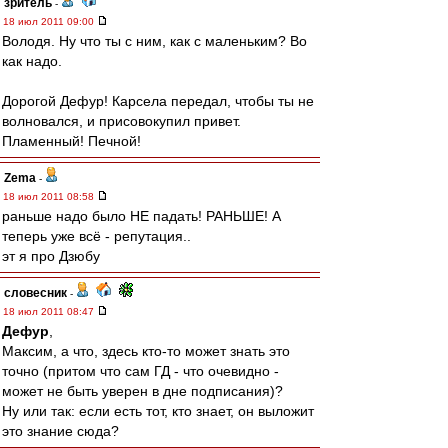
зpитель
-
18 июл 2011 09:00
Володя. Ну что ты с ним, как с маленьким? Во
как надо.
Дорогой Дефур! Карсела передал, чтобы ты не
волновался, и присовокупил привет.
Пламенный! Печной!
Zema
-
18 июл 2011 08:58
раньше надо было НЕ падать! РАНЬШЕ! А
теперь уже всё - репутация..
эт я про Дзюбу
словесник
-
18 июл 2011 08:47
Дефур
,
Максим, а что, здесь кто-то может знать это
точно (притом что сам ГД - что очевидно -
может не быть уверен в дне подписания)?
Ну или так: если есть тот, кто знает, он выложит
это знание сюда?