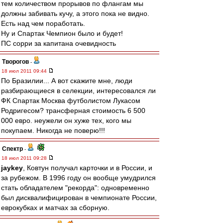
тем количеством прорывов по флангам мы
должны забивать кучу, а этого пока не видно.
Есть над чем поработать.
Ну и Спартак Чемпион было и будет!
ПС сорри за капитана очевидность
Творогов
-
18 июл 2011 09:44
По Бразилии... А вот скажите мне, люди
разбирающиеся в селекции, интересовался ли
ФК Спартак Москва футболистом Лукасом
Родригесом? трансферная стоимость 6 500
000 евро. неужели он хуже тех, кого мы
покупаем. Никогда не поверю!!!
Спектр
-
18 июл 2011 09:28
jaykey
, Ковтун получал карточки и в России, и
за рубежом. В 1996 году он вообще умудрился
стать обладателем "рекорда": одновременно
был дисквалифицирован в чемпионате России,
еврокубках и матчах за сборную.