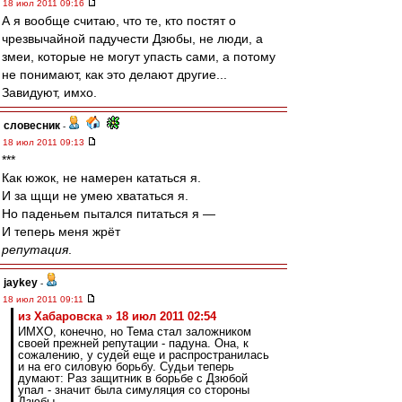
18 июл 2011 09:16
А я вообще считаю, что те, кто постят о
чрезвычайной падучести Дзюбы, не люди, а
змеи, которые не могут упасть сами, а потому
не понимают, как это делают другие...
Завидуют, имхо.
словесник
-
18 июл 2011 09:13
***
Как южок, не намерен кататься я.
И за щщи не умею хвататься я.
Но паденьем пытался питаться я —
И теперь меня жрёт
репутация
.
jaykey
-
18 июл 2011 09:11
из Хабаровска » 18 июл 2011 02:54
ИМХО, конечно, но Тема стал заложником
своей прежней репутации - падуна. Она, к
сожалению, у судей еще и распространилась
и на его силовую борьбу. Судьи теперь
думают: Раз защитник в борьбе с Дзюбой
упал - значит была симуляция со стороны
Дзюбы.