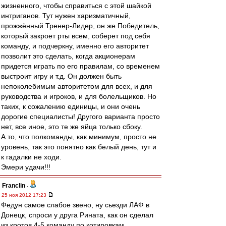
жизненного, чтобы справиться с этой шайкой
интриганов. Тут нужен харизматичный,
прожжённый Тренер-Лидер, он же Победитель,
который закроет рты всем, соберет под себя
команду, и подчеркну, именно его авторитет
позволит это сделать, когда акционерам
придется играть по его правилам, со временем
выстроит игру и т.д. Он должен быть
непоколебимым авторитетом для всех, и для
руководства и игроков, и для болельщиков. Но
таких, к сожалению единицы, и они очень
дорогие специалисты! Другого варианта просто
нет, все иное, это те же яйца только сбоку.
А то, что полкоманды, как минимум, просто не
уровень, так это понятно как белый день, тут и
к гадалки не ходи.
Эмери удачи!!!
Franclin
-
25 ноя 2012 17:23
Федун самое слабое звено, ну сьезди ЛАФ в
Донецк, спроси у друга Рината, как он сделал
из кротов 4-5 команду по котировкам