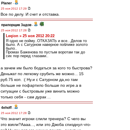
Planer
-
25 ноя 2012 17:29
Все по делу. И счет и отставка.
прапорщик 3адoв
-
25 ноя 2012 17:28
Leqion » 25 ноя 2012 20:22
Я одно не пойму..ОТКАЗАТЬ и все...Делов то
было. А с Сатурном наверное поближе золото
было..
Промах Баженова по пустым воротам так до
сих пор перед глазами..
а зачем им было бодаться за кого то быстрова?
Деньжат по легкому срубить же можно... 15
руб.75 коп. :( Ну.и с Сатурном да,но там
больше не пофартило больше по игре.а в
ситуации с быстровым уже винить можно
только себя - сам дурак ...
4ehoff
-
25 ноя 2012 17:28
Что значит игроки слили тренера? С чего вы
это взяли?Аааа..., или это Дзюба спизднул что-