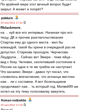
По крайней мере этот вечный вопрос будет
закрыт. А может и попрёт?
poliduris
-
25 ноя 2012 17:24
Rblackmore
,
на ... куй все его интервью. Начиная про его
тещу, ДК и прочие разглагольствоания.
Спартак ему до одного места - жил бы
командой, такой бы хрени в очередной раз не
допустил. Старкова проходли, Черчесова-
Лаудрупа.... Сейчас вот Эмери - теже яйца -
вид с боку. Человек, сколотивший состояние в
России на одни и те же грабли не наступает.
Что касаемо Эмери - давно тут писал, что
сложилось впечатление, что испанца жестоко
нае... ли с составом. А вот болельщиков
продолжают нае... ть который год. Матвей99 аж
хотел на эту тему голосовалку замутить.
Roman-red&white
-
25 ноя 2012 17:23
Друзья!