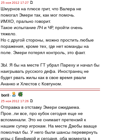
25 ноя 2012 17:27
Шмурнов на плюсе грит, что Валера не
помогал Эмери так, как мог помочь.
ИМХО, прально говорит.
Такое испытание ЛЧ и ЧР, пройти очень
тяжело.
Но с другой стороны, можно простить любые
поражения, кроме тех, где нет команды на
поле. Эмери потерял контроль, это факт.
ЗЫ. Я бы на месте ГТ убрал Пареху и начал бы
наигрывать русского дефа. Иностранец не
будет рвать жилы как в свое время рвали
Ананко и Хлестов с Ковтуном.
boril
-
25 ноя 2012 17:26
Отправка в отставку Эмери ожидаема.
Прое..ли все, про кубок сегодня еще не
вспоминали. Это не снимает претензий к
нашим супер игрокам. На месте Дзюбы вааще
помолчал бы. У него были шансы перевернуть
игры с Бенфикой и сегодня, оба момента в