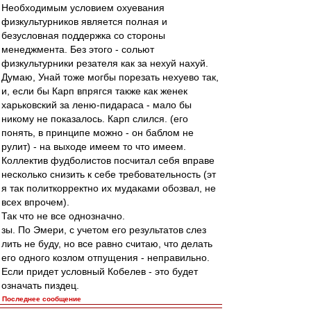
Необходимым условием охуевания
физкультурников является полная и
безусловная поддержка со стороны
менеджмента. Без этого - сольют
физкультурники резателя как за нехуй нахуй.
Думаю, Унай тоже могбы порезать нехуево так,
и, если бы Карп впрягся также как женек
харьковский за леню-пидараса - мало бы
никому не показалось. Карп слился. (его
понять, в принципе можно - он баблом не
рулит) - на выходе имеем то что имеем.
Коллектив фудболистов посчитал себя вправе
несколько снизить к себе требовательность (эт
я так политкорректно их мудаками обозвал, не
всех впрочем).
Так что не все однозначно.
зы. По Эмери, с учетом его результатов слез
лить не буду, но все равно считаю, что делать
его одного козлом отпущения - неправильно.
Если придет условный Кобелев - это будет
означать пиздец.
Последнее сообщение