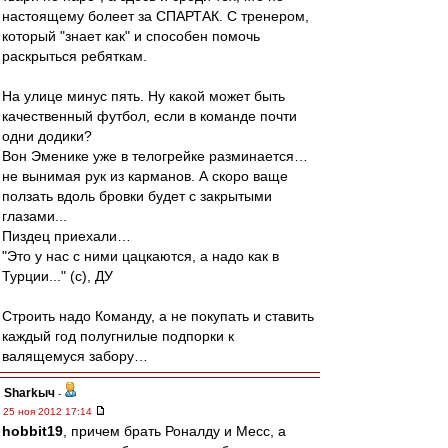
настоящему болеет за СПАРТАК. С тренером,
который "знает как" и способен помочь
раскрыться ребяткам.
На улице минус пять. Ну какой может быть
качественный футбол, если в команде почти
одни додики?
Вон Эменике уже в телогрейке разминается…
не вынимая рук из карманов. А скоро ваще
ползать вдоль бровки будет с закрытыми
глазами...
Пиздец приехали…
"Это у нас с ними цацкаются, а надо как в
Турции..." (c), ДУ
Строить надо Команду, а не покупать и ставить
каждый год полугнилые подпорки к
валящемуся забору…
Sharkыч
-
25 ноя 2012 17:14
hobbit19
, причем брать Роналду и Месс, а