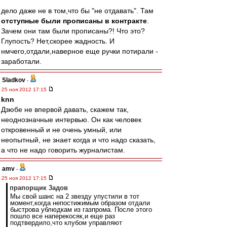
дело даже не в том,что бы "не отдавать". Там
отступные были прописаны в контракте
.
Зачем они там были прописаны?! Что это?
Глупость? Нет,скорее жадность. И
нмчего,отдали,наверное еще ручки потирали -
заработали.
Sladkov
-
25 ноя 2012 17:15
knn
Дзюбе не впервой давать, скажем так,
неоднозначные интервью. Он как человек
откровенный и не очень умный, или
неопытный, не знает когда и что надо сказать,
а что не надо говорить журналистам.
amv
-
25 ноя 2012 17:15
прапорщик 3адoв
Мы свой шанс на 2 звезду упустили в тот
момент,когда непостижимым образом отдали
быстрова ублюдкам из газпрома. После этого
пошло все наперекосяк,и еще раз
подтвердило,что клубом управляют