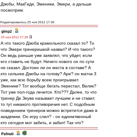
Дзюбы, МакГиди, Эменики, Эмери, а дальше
посмотрим.
Редактировалось 25 ноя 2012 17:30
gimp2
-
25 ноя 2012 17:28
А что такого Дзюба крамольного сказал то? То
что Эмери тренеришкой назвал? И что такого?
Он ведь раньше уже заявлял, что уйдет, если
его ставить не будут. Ничего нового он по сути
не сказал. Достоин ли он места в составе? А
кто сильнее Дзюбы на голову? Ари? он матча 3
уже, как всю борьбу всем проигрывает.
Эменике? Тот вообще бегать перестал, Велик?
Тот уже пол-года лечится. Кто??? Далее, то что
тренер Де Зеува называет лучшим и не ставит,
то тут никакого противоречия нет. С подобным
поведением тренеров можно встретится даже в
академии. Он игру слил? - он единмтвенный
кто сегодня мог забить, и забил! Так что?
Pafnuti
-