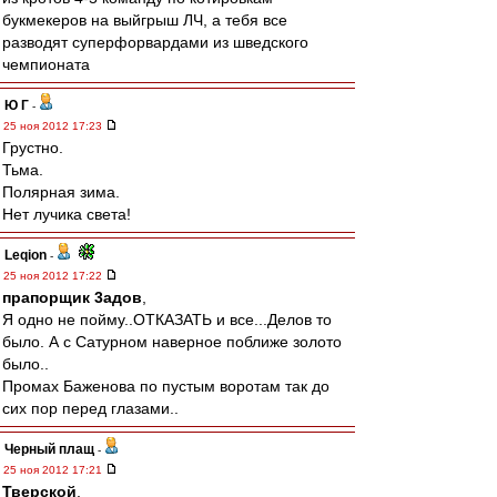
букмекеров на выйгрыш ЛЧ, а тебя все
разводят суперфорвардами из шведского
чемпионата
Ю Г
-
25 ноя 2012 17:23
Грустно.
Тьма.
Полярная зима.
Нет лучика света!
Leqion
-
25 ноя 2012 17:22
прапорщик 3адoв
,
Я одно не пойму..ОТКАЗАТЬ и все...Делов то
было. А с Сатурном наверное поближе золото
было..
Промах Баженова по пустым воротам так до
сих пор перед глазами..
Черный плащ
-
25 ноя 2012 17:21
Тверской
,