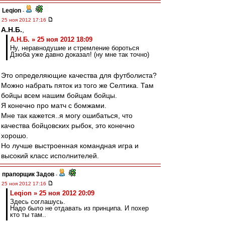
Leqion
-
25 ноя 2012 17:16
А.Н.Б.
,
А.Н.Б. » 25 ноя 2012 18:09
Ну, неравнодушие и стремление бороться
Дзюба уже давно доказал! (ну мне так точно)
Это определяющие качества для футболиста?
Можно набрать пяток из того же Селтика. Там
бойцы всем нашим бойцам бойцы.
Я конечно про матч с бомжами.
Мне так кажется..я могу ошибаться, что
качества бойцовских рыбок, это конечно
хорошо.
Но лучше выстроенная командная игра и
высокий класс исполнителей.
прапорщик 3адoв
-
25 ноя 2012 17:16
Leqion » 25 ноя 2012 20:09
Здесь соглашусь.
Надо было не отдавать из принципа. И похер
кто ты там..