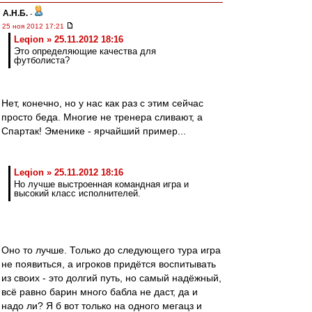
А.Н.Б.
-
25 ноя 2012 17:21
Leqion » 25.11.2012 18:16
Это определяющие качества для
футболиста?
Нет, конечно, но у нас как раз с этим сейчас
просто беда. Многие не тренера сливают, а
Спартак! Эменике - ярчайший пример...
Leqion » 25.11.2012 18:16
Но лучше выстроенная командная игра и
высокий класс исполнителей.
Оно то лучше. Только до следующего тура игра
не появиться, а игроков придётся воспитывать
из своих - это долгий путь, но самый надёжный,
всё равно барин много бабла не даст, да и
надо ли? Я б вот только на одного мегацз и