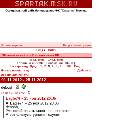
Официальный сайт болельщиков ФК "Спартак" Москва
Полная версия
Вход
•
Регистрация
FAQ
•
Поиск
Общение на сайте
Гостевая книга ВВ
»
Пред. тема
|
След. тема
Страница
3
из
207
[ Сообщений: 10338 ]
На страницу
Пред.
1
,
2
,
3
,
4
,
5
,
6
...
207
След.
Начать новую тему
Добавить
Версия для печати
01.11.2012 - 25.11.2012
debosh
-
25 ноя 2012 17:29
Eagle74 » 25 ноя 2012 20:36
# Eagle74 » 25 ноя 2012 20:36
debosh,
Умеющий резать мясо - не просрется.
А вот физкультурники - охуеют.