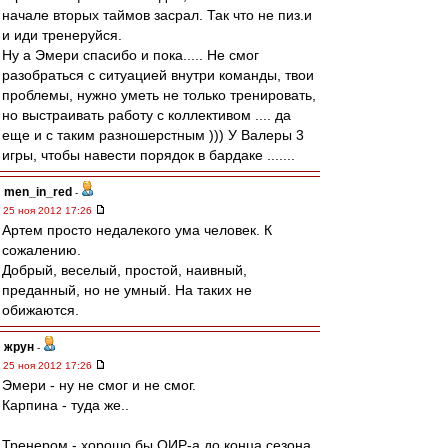
начале вторых таймов засрал. Так что не пиз.и
и иди тренеруйся.
Ну а Эмери спасибо и пока..... Не смог
разобраться с ситуацией внутри команды, твои
проблемы, нужно уметь не только тренировать,
но выстраивать работу с коллективом .... да
еще и с таким разношерстным ))) У Валеры 3
игры, чтобы навести порядок в бардаке .......
men_in_red
-
25 ноя 2012 17:26
Артем просто недалекого ума человек. К
сожалению.
Добрый, веселый, простой, наивный,
преданный, но не умный. На таких не
обижаются.
жрун
-
25 ноя 2012 17:26
Эмери - ну не смог и не смог.
Карпина - туда же..
Тренером - хорошо бы ОИР-а до конца сезона.