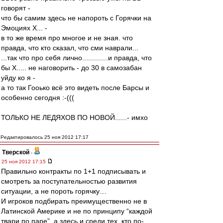
говорят -
что бы самим здесь не напороть с Горячки на
Эмоциях Х... -
в то же время про многое и не зная. что
правда, что кто сказал, что сми наврали...
...так что про себя лично.............и правда, что
бы Х..... не наговорить - до 30 в самозабан
уйду ко я -
а то так Гооько всё это видеть после Барсы и
особенно сегодня :-(((
ТОЛЬКО НЕ ЛЕДЯХОВ ПО НОВОЙ......- имхо
Редактировалось 25 ноя 2012 17:17
Тверской
-
25 ноя 2012 17:15
Правильно контракты по 1+1 подписывать и
смотреть за поступательностью развития
ситуации, а не пороть горячку…
И игроков подбирать преимущественно не в
Латинской Америке и не по принципу “каждой
твари по паре”, а здесь и среди тех, кто по-