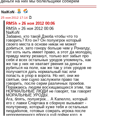
деньги на них мы болельщики соберем
NaiKoN
-
25 ноя 2012 17:14
RMSh » 26 ноя 2012 00:06
RMSh » 26 ноя 2012 00:06
NaiKoN
Забавно, кто такой Дзюба чтобы что то
говорить? Кто он? Он полуигрок который
своего места в основе никак не может
добиться, зато гонору больше чем у Роналду,
тот хоть ныть имеет право, а этот да молодец
правду матку резанул, только вот забыл про
себя и всех остальных уродов упомянуть, как
же так у них не хватает рвения за деньги
рубиться на поле, как же так у этих уродов не
получается дать нормальный пас или
попасть в упор в ворота. Но нет, они же
святые, они сцуко заслужили право так
говорить, после серии различных проебов.
Поражаюсь людям восхищающихся этим, так
НОРМАЛЬНЫЕ ЛЮДИ не говорят, так говорят
МОРАЛЬНЫЕ УРОДЫ.
Ага, блять, полуигрок... А Капелло, который
его с лавки Спартака в сборную вызывает -
полутренер, который хуже тебя и остальных
пиздаболов, готовых сожрать игрока после
непроверенного вброса хуй пойми кого, в
футболе разбирается