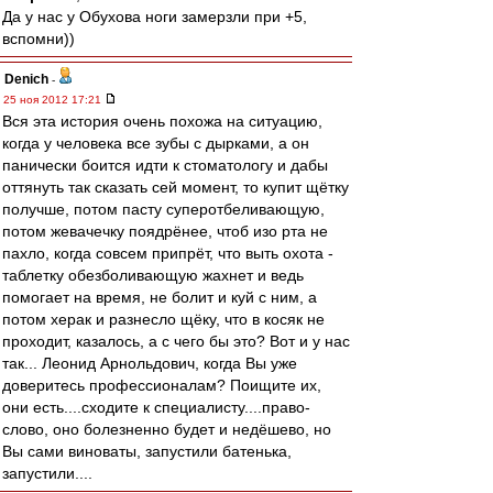
Да у нас у Обухова ноги замерзли при +5,
вспомни))
Denich
-
25 ноя 2012 17:21
Вся эта история очень похожа на ситуацию,
когда у человека все зубы с дырками, а он
панически боится идти к стоматологу и дабы
оттянуть так сказать сей момент, то купит щётку
получше, потом пасту суперотбеливающую,
потом жевачечку поядрёнее, чтоб изо рта не
пахло, когда совсем припрёт, что выть охота -
таблетку обезболивающую жахнет и ведь
помогает на время, не болит и куй с ним, а
потом херак и разнесло щёку, что в косяк не
проходит, казалось, а с чего бы это? Вот и у нас
так... Леонид Арнольдович, когда Вы уже
доверитесь профессионалам? Поищите их,
они есть....сходите к специалисту....право-
слово, оно болезненно будет и недёшево, но
Вы сами виноваты, запустили батенька,
запустили....