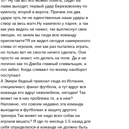
то? Ну так вот его можно понять, сидит на
лавке.выходит, первый удар Березовскому по
кумполу, второй в ворота. Причем эти два
удара чуть ли не единственные наши удары в
створ за весь матч.Ну накипело у парня, а так
как ума видать не нажил, так выплеснул свои
эмоции, но зачем вы сюда всю команду
приплетаете?Я не видел сегодня намеренного
слива от игроков, они как раз пытались играть,
но только вот не смогли ничего сделать. Они
просто не знают, что делать на поле. Да и не
логично как то-Дзюба главный сливальщик, а
гол забил. Когда сливают по-моему наоборот
поступают.
А Эмери бедный приехал сюда из Испании,
специалиаст, фанат футбола, а тут вдруг вся
команда его вдруг невзлюбила, негодяи! Так
может не в них проблема то, а в нем?
Напомню, что совсем недавно эта команда
выходила в футболках в защиту другого
тренера.Так может не надо всех собак на
игроков вешать? Я где-то месяца 1.5 назад для
себя определился-в команде не должно быть