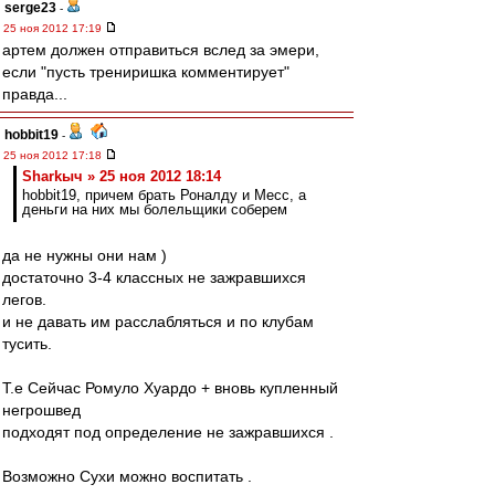
serge23
-
25 ноя 2012 17:19
артем должен отправиться вслед за эмери,
если "пусть трениришка комментирует"
правда...
hobbit19
-
25 ноя 2012 17:18
Sharkыч » 25 ноя 2012 18:14
hobbit19, причем брать Роналду и Месс, а
деньги на них мы болельщики соберем
да не нужны они нам )
достаточно 3-4 классных не зажравшихся
легов.
и не давать им расслабляться и по клубам
тусить.
Т.е Сейчас Ромуло Хуардо + вновь купленный
негрошвед
подходят под определение не зажравшихся .
Возможно Сухи можно воспитать .