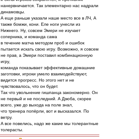
нанервничается. Так элементарно нас надрали
динамовцы.
А еще раньше указали наше место все в ЛЧ, А
также бомжи, кони. Еле ноги унесли из
Нижнего. Ну, совсем Эмери не изучает
соперника, и команда сама
в течение матча методом проб и ошибок
пытается искать свою игру. Возможно, я совсем
не прав, а Эмери поставил комбинационную
игру,
команда показывает эффективные домашние
заготовки, игроки умело взаимодействуют,
видится прогресс. Но этого нет и не
чувствовалось, что он будет.
Так что увольнение гишпанца закономерно. Он
не первый и не последний. А Дзюба, скорее
всего, уже до выхода на поле знал,
что тренера попёрли, вот и высказался. По
ветру.
А все повелись, надо же какие мы толерантные
толерасты.