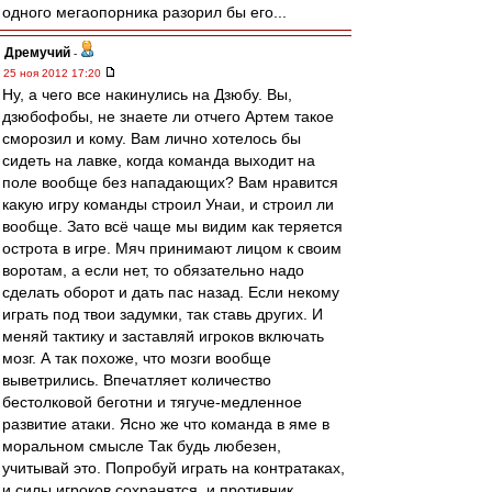
одного мегаопорника разорил бы его...
Дремучий
-
25 ноя 2012 17:20
Ну, а чего все накинулись на Дзюбу. Вы,
дзюбофобы, не знаете ли отчего Артем такое
сморозил и кому. Вам лично хотелось бы
сидеть на лавке, когда команда выходит на
поле вообще без нападающих? Вам нравится
какую игру команды строил Унаи, и строил ли
вообще. Зато всё чаще мы видим как теряется
острота в игре. Мяч принимают лицом к своим
воротам, а если нет, то обязательно надо
сделать оборот и дать пас назад. Если некому
играть под твои задумки, так ставь других. И
меняй тактику и заставляй игроков включать
мозг. А так похоже, что мозги вообще
выветрились. Впечатляет количество
бестолковой беготни и тягуче-медленное
развитие атаки. Ясно же что команда в яме в
моральном смысле Так будь любезен,
учитывай это. Попробуй играть на контратаках,
и силы игроков сохранятся, и противник