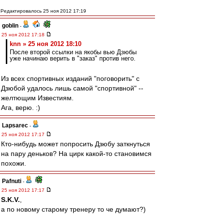
Редактировалось 25 ноя 2012 17:19
goblin
-
25 ноя 2012 17:18
knn » 25 ноя 2012 18:10
После второй ссылки на якобы вью Дзюбы
уже начинаю верить в "заказ" против него.
Из всех спортивных изданий "поговорить" с
Дзюбой удалось лишь самой "спортивной" --
желтющим Известиям.
Ага, верю. :)
Lapsarec
-
25 ноя 2012 17:17
Кто-нибудь может попросить Дзюбу заткнуться
на пару деньков? На цирк какой-то становимся
похожи.
Pafnuti
-
25 ноя 2012 17:17
S.K.V.
,
а по новому старому тренеру то че думают?)