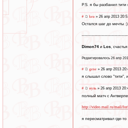
P.S. я бы разбанил тити 
#
kea
» 26 апр 2013 20:5
Остался шаг до мечты :)
--------------------------------
Dimon74
и
Los
, счастья
Редактировалось 26 апр 201
#
gene
» 26 апр 2013 20:
я слышал слово "тити", и
#
нуль
» 26 апр 2013 20:
полный матч с Антверпе
http://video.mail.ru/mail/f
я пересматривал где-то 