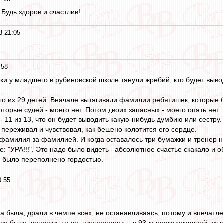
Будь здоров и счастлив!
3 21:05
:58
и у младшего в рубиновской школе тянули жребий, кто будет вывод
его их 29 детей. Вначале вытягивали фамилии ребятишек, которые б
оторые судей - моего нет. Потом двоих запасных - моего опять нет.
- 11 из 13, что он будет выводить какую-нибудь думбию или сестру.
 переживал и чувствовал, как бешено колотится его сердце.
фамилия за фамилией. И когда оставалось три бумажки и тренер 
: "УРА!!!". Это надо было видеть - абсолютное счастье скакало и о
а было переполнено гордостью.
0:55
а была, драли в чемпе всех, не останавливаясь, потому и впеча
е было, вопреки, то-се, пионеротряд... в 93-м поакадемичней, мыс