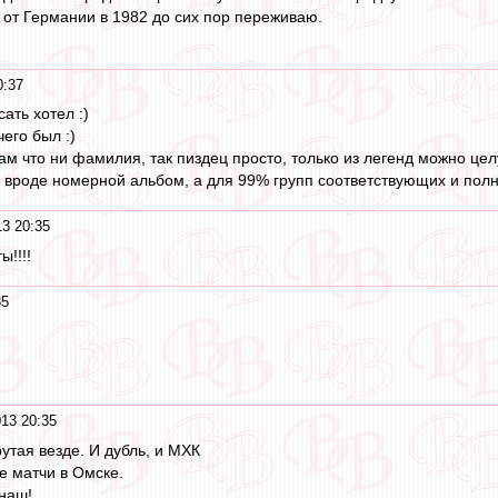
от Германии в 1982 до сих пор переживаю.
0:37
ать хотел :)
чего был :)
там что ни фамилия, так пиздец просто, только из легенд можно це
- вроде номерной альбом, а для 99% групп соответствующих и полн
13 20:35
!!!!
35
13 20:35
утая везде. И дубль, и МХК
е матчи в Омске.
 наш!