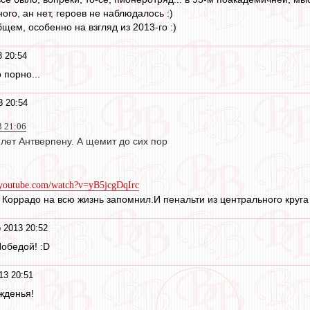
ого, ан нет, героев не наблюдалось :)
бщем, особенно на взгляд из 2013-го :)
3 20:54
 порно...
3 20:54
3 21:06
лет Антверпену. А щемит до сих пор
.youtube.com/watch?v=yB5jcgDqIrc
Коррадо на всю жизнь запомнил.И пенальти из центрального круга
 2013 20:52
обедой! :D
13 20:51
жденья!