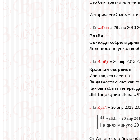
Это был третий или чет
Исторический момент с 
#
walkin
» 26 апр 2013 2
Влэйд
,
Однажды собрали дримти
Ледя пока не уехал воо
#
Влэйд
» 26 апр 2013 2
Красный скорпион
,
Или так, согласен :)
За давностию лет, как г
Как бы забыть теперь, д
ЗЫ. Еще сучий Шева с Фи
#
Край
» 26 апр 2013 20
walkin » 26 апр 20
На днях минуло 20 
От Андерлехта было оби