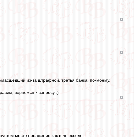
.
р сумасшедший из-за штрафной, третья банка, по-моему.
равим, вернемся к вопросу :)
пустом месте поражение,как в Брюсселе...