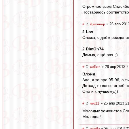
Огромное всем Спасибо
Постараюсь соответствов
#
Джуниор
» 26 апр 201
2 Los
Олежа, с днём рождения!
2 DimOn74
Димыч, ещё раз. ;)
#
walkin
» 26 апр 2013 2
Влэйд
,
Ааа, я то про 95-96, а т
Детсад то вовсе огреб 
Оно и к лучшему.))
#
лео22
» 26 апр 2013 21
Молодых хоккеистов Спа
Молодца!
#
terpila
» 26 апр 2013 2