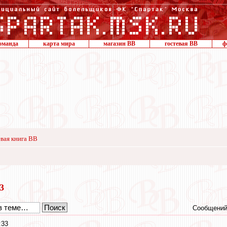
оманда
карта мира
магазин ВВ
гостевая ВВ
ф
вая книга ВВ
13
Сообщений
:33