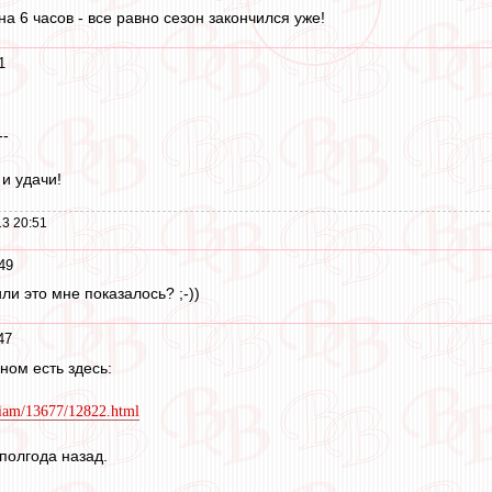
на 6 часов - все равно сезон закончился уже!
1
--
 и удачи!
3 20:51
49
ли это мне показалось? ;-))
47
ном есть здесь:
oriam/13677/12822.html
полгода назад.