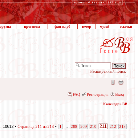
орумы
прогнозы
фан-клуб
юмор
музей
ссылки
Расширенный поиск
FAQ
Регистрация
Вход
Календарь ВВ
211
: 10612 •
Страница
211
из
213
•
1
...
208
209
210
212
213