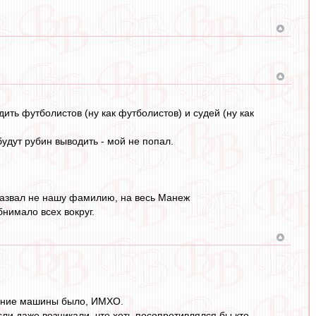
ить футболистов (ну как футболистов) и судей (ну как
удут рубин выводить - мой не попал.
назвал не нашу фамилию, на весь Манеж
бнимало всех вокруг.
тление машины было, ИМХО.
ли даже возникали, что хоть посопротивлялся бы кто,