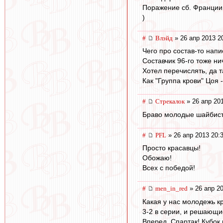
Поражение сб. Франции 
)
#
Влэйд
» 26 апр 2013 2
Чего про состав-то напис
Составчик 96-го тоже ни
Хотел перечислять, да 
Как "Группа крови" Цоя 
#
Стрекалок
» 26 апр 20
Браво молодые шайбисты
#
PFL
» 26 апр 2013 20:
Просто красавцы!
Обожаю!
Всех с победой!
#
men_in_red
» 26 апр 20
Какая у нас молодежь кр
3-2 в серии, и решающи
Вперед, Спартак! Кубок