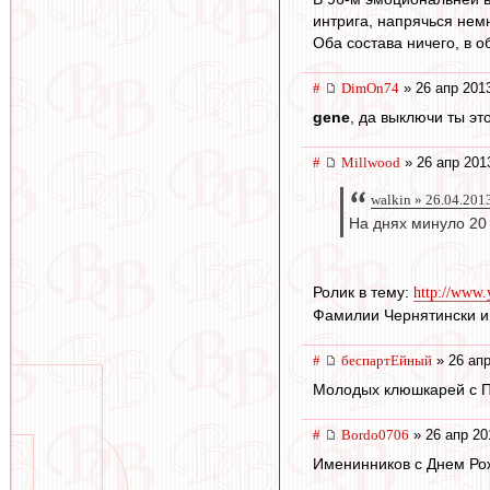
интрига, напрячься немн
Оба состава ничего, в о
#
DimOn74
» 26 апр 201
gene
, да выключи ты это
#
Millwood
» 26 апр 201
walkin » 26.04.201
На днях минуло 20 
Ролик в тему:
http://www
Фамилии Чернятински и 
#
беспартЕйный
» 26 апр
Молодых клюшкарей с П
#
Bordo0706
» 26 апр 20
Именинников с Днем Ро