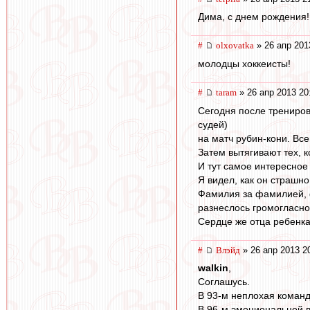
Дима, с днем рождения! 
#
olxovatka
» 26 апр 201
молодцы хоккеисты!
#
taram
» 26 апр 2013 20
Сегодня после тренировк
судей)
на матч рубин-кони. Вс
Затем вытягивают тех, к
И тут самое интересное 
Я видел, как он страшно
Фамилия за фамилией, 
разнеслось громогласное
Сердце же отца ребенк
#
Влэйд
» 26 апр 2013 2
walkin
,
Соглашусь.
В 93-м неплохая команд
В 96-м эмоциональней вс