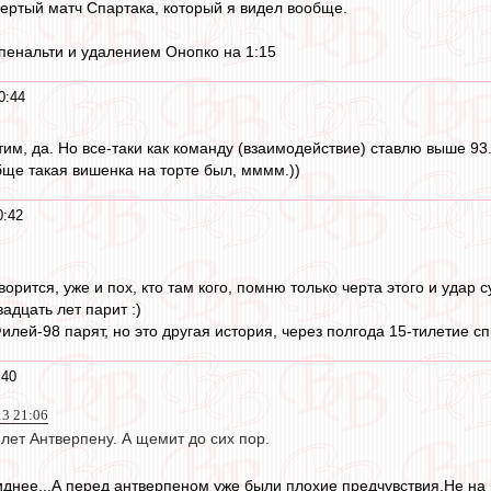
вертый матч Спартака, который я видел вообще.
пенальти и удалением Онопко на 1:15
0:44
м, да. Но все-таки как команду (взаимодействие) ставлю выше 93
бще такая вишенка на торте был, мммм.))
0:42
оворится, уже и пох, кто там кого, помню только черта этого и уда
вадцать лет парит :)
лей-98 парят, но это другая история, через полгода 15-тилетие сп
:40
13 21:06
лет Антверпену. А щемит до сих пор.
днее...А перед антверпеном уже были плохие предчувствия.Не на 