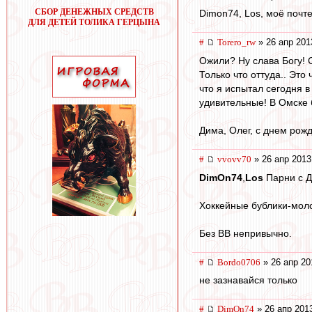
СБОР ДЕНЕЖНЫХ СРЕДСТВ
Dimon74, Los, моё почт
ДЛЯ ДЕТЕЙ ТОЛИКА ГЕРЦЫНА
#
Torero_rw
» 26 апр 201
Ожили? Ну слава Богу! 
Только что оттуда.. Это
что я испытал сегодня в
удивительные! В Омске 
Дима, Олег, с днем рожд
#
vvovv70
» 26 апр 2013
DimOn74
,
Los
Парни с Д
Хоккейные бублики-мол
Без ВВ непривычно.
#
Bordo0706
» 26 апр 20
не зазнавайся только
#
DimOn74
» 26 апр 201