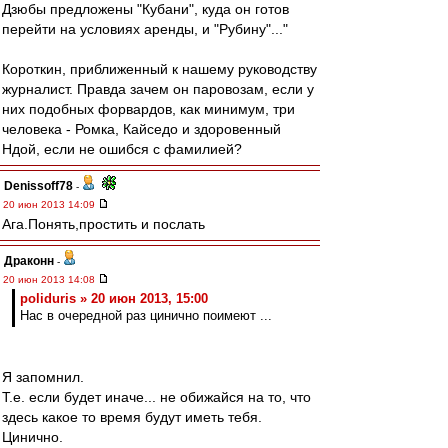
Дзюбы предложены "Кубани", куда он готов
перейти на условиях аренды, и "Рубину"..."
Короткин, приближенный к нашему руководству
журналист. Правда зачем он паровозам, если у
них подобных форвардов, как минимум, три
человека - Ромка, Кайседо и здоровенный
Ндой, если не ошибся с фамилией?
Denissoff78
-
20 июн 2013 14:09
Ага.Понять,простить и послать
Драконн
-
20 июн 2013 14:08
poliduris » 20 июн 2013, 15:00
Нас в очередной раз цинично поимеют ...
Я запомнил.
Т.е. если будет иначе... не обижайся на то, что
здесь какое то время будут иметь тебя.
Цинично.