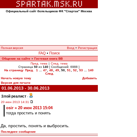
Официальный сайт болельщиков ФК "Спартак" Москва
Полная версия
Вход
•
Регистрация
FAQ
•
Поиск
Общение на сайте
Гостевая книга ВВ
»
Пред. тема
|
След. тема
Страница
50
из
140
[ Сообщений: 6988 ]
На страницу
Пред.
1
...
47
,
48
,
49
,
50
,
51
,
52
,
53
...
140
След.
Начать новую тему
Добавить
Версия для печати
01.06.2013 - 30.06.2013
Злой реалист
-
20 июн 2013 14:31
osir » 20 июн 2013 15:04
тогда простить и понять
Да, простить, понять и выбросить.
Последнее сообщение