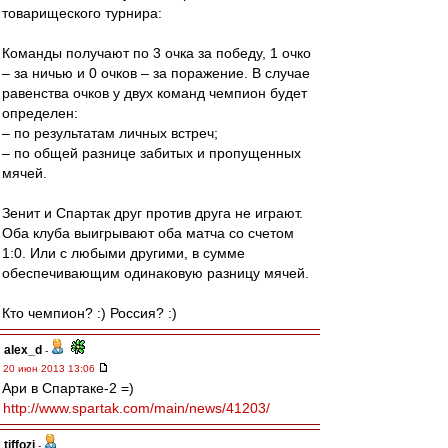
товарищеского турнира:
Команды получают по 3 очка за победу, 1 очко
– за ничью и 0 очков – за поражение. В случае
равенства очков у двух команд чемпион будет
определен:
– по результатам личных встреч;
– по общей разнице забитых и пропущенных
мячей.
Зенит и Спартак друг против друга не играют.
Оба клуба выигрывают оба матча со счетом
1:0. Или с любыми другими, в сумме
обеспечивающим одинаковую разницу мячей.
Кто чемпион? :) Россия? :)
alex_d
-
20 июн 2013 13:06
Ари в Спартаке-2 =)
http://www.spartak.com/main/news/41203/
tiffozi
-