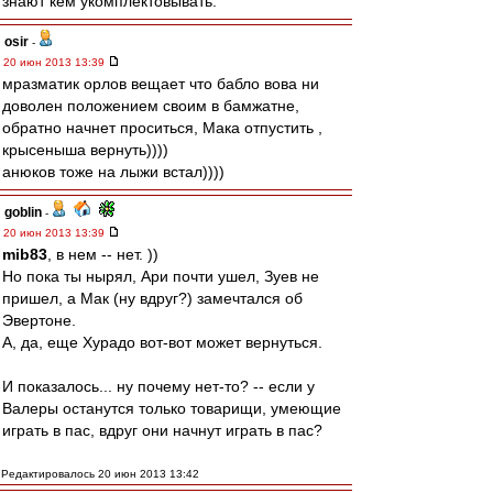
знают кем укомплектовывать.
osir
-
20 июн 2013 13:39
мразматик орлов вещает что бабло вова ни
доволен положением своим в бамжатне,
обратно начнет проситься, Мака отпустить ,
крысеныша вернуть))))
анюков тоже на лыжи встал))))
goblin
-
20 июн 2013 13:39
mib83
, в нем -- нет. ))
Но пока ты нырял, Ари почти ушел, Зуев не
пришел, а Мак (ну вдруг?) замечтался об
Эвертоне.
А, да, еще Хурадо вот-вот может вернуться.
И показалось... ну почему нет-то? -- если у
Валеры останутся только товарищи, умеющие
играть в пас, вдруг они начнут играть в пас?
Редактировалось 20 июн 2013 13:42