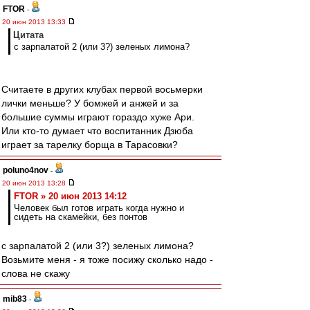
FTOR
-
20 июн 2013 13:33
Цитата
с зарпалатой 2 (или 3?) зеленых лимона?
Считаете в других клубах первой восьмерки
лички меньше? У бомжей и анжей и за
большие суммы играют гораздо хуже Ари.
Или кто-то думает что воспитанник Дзюба
играет за тарелку борща в Тарасовки?
poluno4nov
-
20 июн 2013 13:28
FTOR » 20 июн 2013 14:12
Человек был готов играть когда нужно и
сидеть на скамейки, без понтов
с зарпалатой 2 (или 3?) зеленых лимона?
Возьмите меня - я тоже посижу сколько надо -
слова не скажу
mib83
-