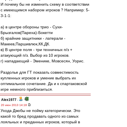
И почему бы не изменить схему в соответствии
с имеющимся набором игроков ? Например: 5-
3-1-1:
а) в центре обороны трио - Сухи-
Брызгалов(Пареха)-Бокетти
б) крайние защитники - латерали -
Макеев,Паршивлюк,КК,ДК.
в) В центре поля - три техничных п/з +
атакующий п/з. Выбор из 10 игроков.
г) нападающий - Эменике, Мовсесян, Уорис.
Раздолье для ГТ показать совместимость
купленных игроков и умение выбрать их
оптимальное сочетание. Да и к спартаковской
игре немного приблизиться.
Alex1977
-
20 июн 2013 14:18
Ухода Дзюбы не пойму категорически. Это
какой то бред продавать одного из самых
лояльных и преданных игроков, который в