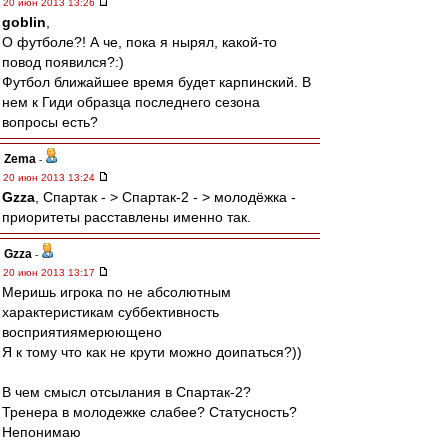
20 июн 2013 13:26
goblin
,
О футболе?! А че, пока я нырял, какой-то
повод появился?:)
Футбол ближайшее время будет карпинский. В
нем к Гиди образца последнего сезона
вопросы есть?
Zema
-
20 июн 2013 13:24
Gzza
, Спартак - > Спартак-2 - > молодёжка -
приоритеты расставлены именно так.
Gzza
-
20 июн 2013 13:17
Меришь игрока по не абсолютным
характеристикам суббективность
восприятиямерюющено
Я к тому что как не крути можно доипаться?))
В чем смысл отсылания в Спартак-2?
Тренера в молодежке слабее? Статусность?
Непонимаю