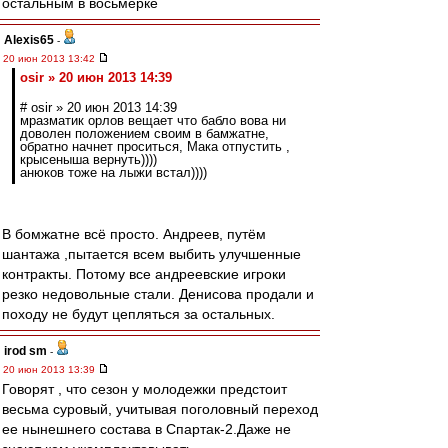
остальным в восьмерке
Alexis65
-
20 июн 2013 13:42
osir » 20 июн 2013 14:39
# osir » 20 июн 2013 14:39
мразматик орлов вещает что бабло вова ни
доволен положением своим в бамжатне,
обратно начнет проситься, Мака отпустить ,
крысеныша вернуть))))
анюков тоже на лыжи встал))))
В бомжатне всё просто. Андреев, путём
шантажа ,пытается всем выбить улучшенные
контракты. Потому все андреевские игроки
резко недовольные стали. Денисова продали и
походу не будут цепляться за остальных.
irod sm
-
20 июн 2013 13:39
Говорят , что сезон у молодежки предстоит
весьма суровый, учитывая поголовный переход
ее нынешнего состава в Спартак-2.Даже не