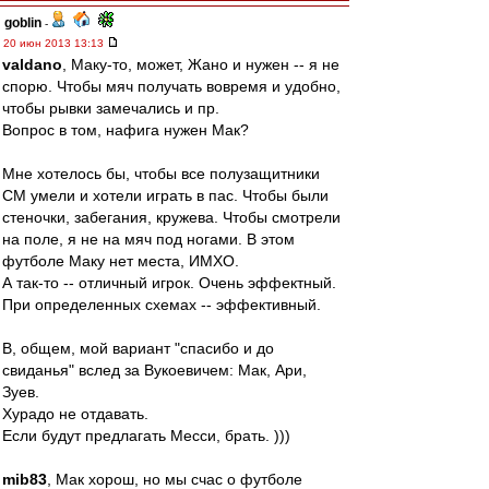
goblin
-
20 июн 2013 13:13
valdano
, Маку-то, может, Жано и нужен -- я не
спорю. Чтобы мяч получать вовремя и удобно,
чтобы рывки замечались и пр.
Вопрос в том, нафига нужен Мак?
Мне хотелось бы, чтобы все полузащитники
СМ умели и хотели играть в пас. Чтобы были
стеночки, забегания, кружева. Чтобы смотрели
на поле, я не на мяч под ногами. В этом
футболе Маку нет места, ИМХО.
А так-то -- отличный игрок. Очень эффектный.
При определенных схемах -- эффективный.
В, общем, мой вариант "спасибо и до
свиданья" вслед за Вукоевичем: Мак, Ари,
Зуев.
Хурадо не отдавать.
Если будут предлагать Месси, брать. )))
mib83
, Мак хорош, но мы счас о футболе