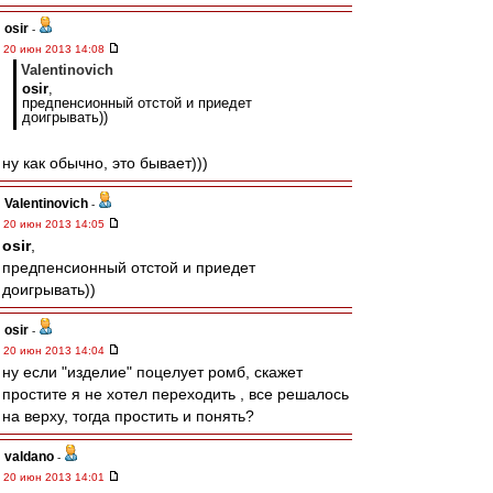
osir
-
20 июн 2013 14:08
Valentinovich
osir
,
предпенсионный отстой и приедет
доигрывать))
ну как обычно, это бывает)))
Valentinovich
-
20 июн 2013 14:05
osir
,
предпенсионный отстой и приедет
доигрывать))
osir
-
20 июн 2013 14:04
ну если "изделие" поцелует ромб, скажет
простите я не хотел переходить , все решалось
на верху, тогда простить и понять?
valdano
-
20 июн 2013 14:01