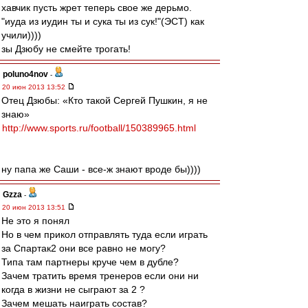
хавчик пусть жрет теперь свое же дерьмо.
"иуда из иудин ты и сука ты из сук!"(ЭСТ) как
учили))))
зы Дзюбу не смейте трогать!
poluno4nov
-
20 июн 2013 13:52
Отец Дзюбы: «Кто такой Сергей Пушкин, я не
знаю»
http://www.sports.ru/football/150389965.html
ну папа же Саши - все-ж знают вроде бы))))
Gzza
-
20 июн 2013 13:51
Не это я понял
Но в чем прикол отправлять туда если играть
за Спартак2 они все равно не могу?
Типа там партнеры круче чем в дубле?
Зачем тратить время тренеров если они ни
когда в жизни не сыграют за 2 ?
Зачем мешать наиграть состав?