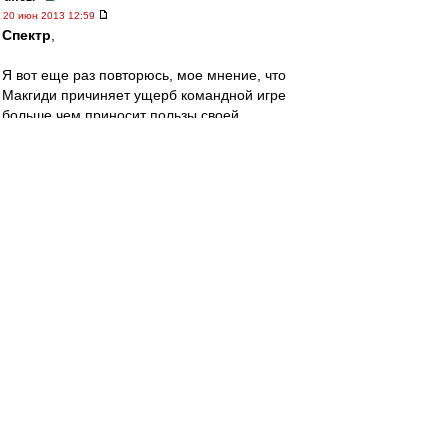
20 июн 2013 12:59
Спектр
,
Я вот еще раз повторюсь, мое мнение, что
Макгиди причиняет ущерб командной игре
больше чем приносит пользы своей
положительной статистикой
Я кстате уже писал, что это мое лично мнение,
тк реально оценить этот ущерб нельзя, тк у
каждого свое видение ситуации. Для Карпина
например этот минус держится видимо в
допустимых пределах, для меня - нет.
Немного отвлекусь. Я раньше периодически
поражался случаям когда команды продают
казалось бы своих лидеров, а на их смену
покупают других игроков, может даже классом
ниже. Первая реакция - непонимание. Но в
итоге, зачастую данные трансферы приводят к
потрясающим результатам - вывод из состава
игрока пусть потрясающе сильного, но не
вписывающегося в командную игру игроком