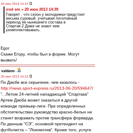
20 июн 2013 14:15
irod sm » 20 июн 2013 14:39
Говорят , что сезон у молодежки предстоит
весьма суровый, учитывая поголовный
переход ее нынешнего состава в
Спартак-2.Даже не знают кем
укомплектовывать.
Egor
Скажи Егору, чтобы был в форме. Могут
вызвать!
valdano
-
20 июн 2013 14:13
По Дзюбе все серьезнее, чем казалось -
http://news.sport-express.ru/2013-06-20/594647/
"...Летом 24-летний нападающий "Спартака"
Артем Дзюба может оказаться в другой
команде премьер-лиги. При определенных
обстоятельствах руководство красно-белых не
станет возражать против трансфера форварда.
По данным "СЭ", основной претендент на
футболиста – "Локомотив". Кроме того, услуги