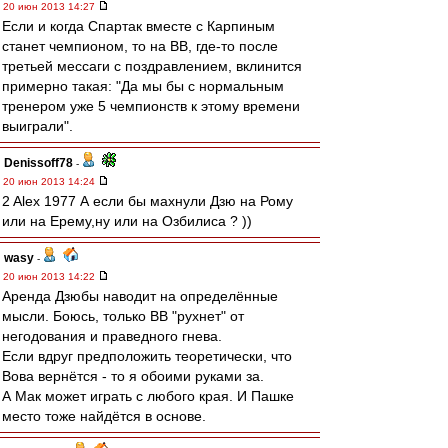
20 июн 2013 14:27
Если и когда Спартак вместе с Карпиным
станет чемпионом, то на ВВ, где-то после
третьей мессаги с поздравлением, вклинится
примерно такая: "Да мы бы с нормальным
тренером уже 5 чемпионств к этому времени
выиграли".
Denissoff78
-
20 июн 2013 14:24
2 Alex 1977 А если бы махнули Дзю на Рому
или на Ерему,ну или на Озбилиса ? ))
wasy
-
20 июн 2013 14:22
Аренда Дзюбы наводит на определённые
мысли. Боюсь, только ВВ "рухнет" от
негодования и праведного гнева.
Если вдруг предположить теоретически, что
Вова вернётся - то я обоими руками за.
А Мак может играть с любого края. И Пашке
место тоже найдётся в основе.