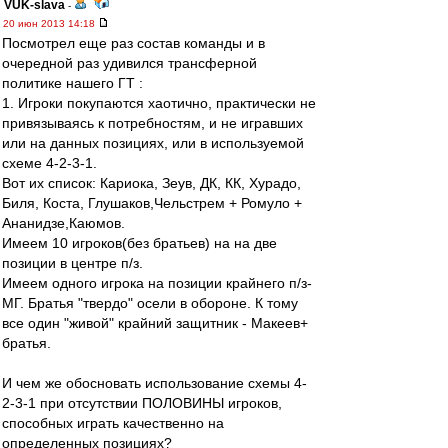
VUK-slava
-
20 июн 2013 14:18
Посмотрел еще раз состав команды и в
очередной раз удивился трансферной
политике нашего ГТ :
1. Игроки покупаются хаотично, практически не
привязываясь к потребностям, и не игравших
или на данных позициях, или в используемой
схеме 4-2-3-1.
Вот их список: Кариока, Зеув, ДК, КК, Хурадо,
Биля, Коста, Глушаков,Чельстрем + Ромуло +
Ананидзе,Каюмов.
Имеем 10 игроков(без братьев) на на две
позиции в центре п/з.
Имеем одного игрока на позиции крайнего п/з-
МГ. Братья "твердо" осели в обороне. К тому
все один "живой" крайний защитник - Макеев+
братья.
И чем же обосновать использование схемы 4-
2-3-1 при отсутствии ПОЛОВИНЫ игроков,
способных играть качественно на
определенных позициях?