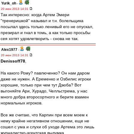
Yurik_oh
-
20 июн 2013 14:31
Так интересно: когда Артем Эмери
"тренеришкой" называл и т.н. болельщика
посылал здесь только ленивый его не опускал,
презирал и гнал в томь, а как только просьбы
сея хотят удовлетворить - снова не так.
Alex1977
-
20 июн 2013 14:31
Denissoff78
,
На какого Рому? павлюченко? Он нам даром
даже не нужен. А Еременко и Озбилис игроки
хорошие, только при чем тут Дзюба? Вот
выгоняйте Ари, Хурадо, Челльстрема, у нас
много добра второсортного и берите взамен
нормальных игроков.
Все же считаю, что Карпин при всем моем к
нему крайне негативном отношении, еще не
сошел с ума и слухи об уходе Артема это лишь
журналистко-агентская выдумка.