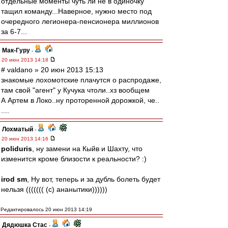
отдельные моменты чуть ли не в одиночку
тащил команду...Наверное, нужно место под
очередного легионера-пенсионера миллионов
за 6-7...
Мак-Гуру
-
20 июн 2013 14:18
# valdano » 20 июн 2013 15:13
знакомые лохомотские плачутся о распродаже,
там свой "агент" у Кучука чтоли..хз вообщем
А Артем в Локо..ну проторенной дорожкой, че..
....
Лохматый
-
20 июн 2013 14:16
poliduris
, ну замени на Кыйв и Шахту, что
изменится кроме близости к реальности? :)
irod sm
, Ну вот, теперь и за дубль болеть будет
нельзя ((((((( (с) ананытики))))))
Редактировалось 20 июн 2013 14:19
Дядюшка Стас
-