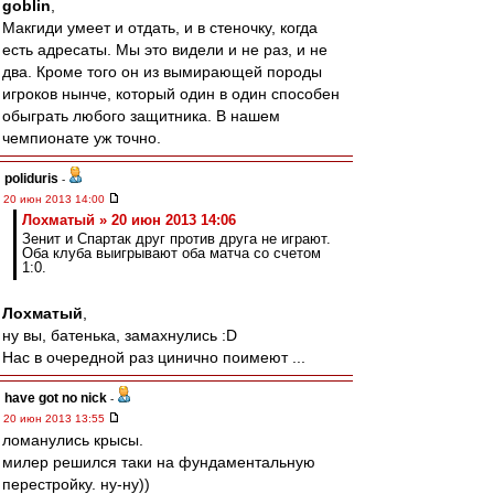
goblin
,
Макгиди умеет и отдать, и в стеночку, когда
есть адресаты. Мы это видели и не раз, и не
два. Кроме того он из вымирающей породы
игроков нынче, который один в один способен
обыграть любого защитника. В нашем
чемпионате уж точно.
poliduris
-
20 июн 2013 14:00
Лохматый » 20 июн 2013 14:06
Зенит и Спартак друг против друга не играют.
Оба клуба выигрывают оба матча со счетом
1:0.
Лохматый
,
ну вы, батенька, замахнулись :D
Нас в очередной раз цинично поимеют ...
have got no nick
-
20 июн 2013 13:55
ломанулись крысы.
милер решился таки на фундаментальную
перестройку. ну-ну))