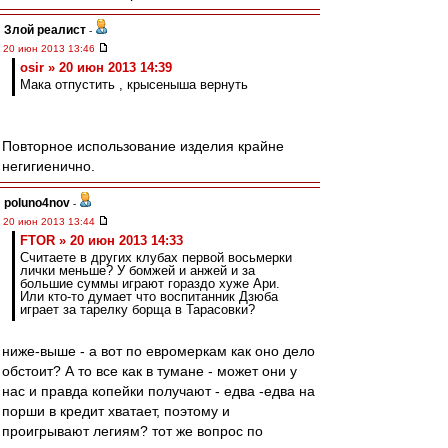
Злой реалист
-
20 июн 2013 13:46
osir » 20 июн 2013 14:39
Мака отпустить , крысеныша вернуть
Повторное использование изделия крайне
негигиенично.
poluno4nov
-
20 июн 2013 13:44
FTOR » 20 июн 2013 14:33
Считаете в других клубах первой восьмерки
лички меньше? У бомжей и анжей и за
большие суммы играют гораздо хуже Ари.
Или кто-то думает что воспитанник Дзюба
играет за тарелку борща в Тарасовки?
ниже-выше - а вот по евромеркам как оно дело
обстоит? А то все как в тумане - может они у
нас и правда копейки получают - едва -едва на
порши в кредит хватает, поэтому и
проигрывают легиям? тот же вопрос по