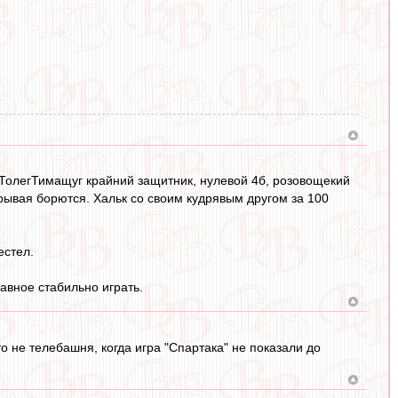
 ТолегТимащуг крайний защитник, нулевой 4б, розовощекий
грывая борются. Хальк со своим кудрявым другом за 100
естел.
авное стабильно играть.
о не телебашня, когда игра "Спартака" не показали до