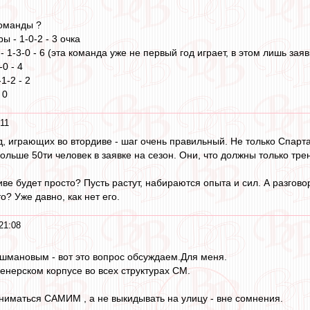
команды ?
ы - 1-0-2 - 3 очка
- 1-3-0 - 6 (эта команда уже не первый год играет, в этом лишь зая
-0 - 4
1-2 - 2
 0
11
, играющих во втордиве - шаг очень правильный. Не только Спарта
Больше 50ти человек в заявке на сезон. Они, что должны только т
диве будет просто? Пусть растут, набираются опыта и сил. А разгов
то? Уже давно, как нет его.
21:08
шмановым - вот это вопрос обсуждаем.Для меня.
ренерском корпусе во всех структурах СМ.
аниматься САМИМ , а не выкидывать на улицу - вне сомнения.