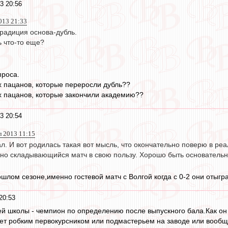
3 20:56
013 21:33
традиция основа-дубль.
 что-то еще?
проса.
их пацанов, которые переросли дубль??
их пацанов, которые закончили академию??
3 20:54
 2013 11:15
л. И вот родилась такая вот мысль, что окончательно поверю в ре
но складывающийся матч в свою пользу. Хорошо быть основательны
рошлом сезоне,именно гостевой матч с Волгой когда с 0-2 они отыг
20:53
й школы - чемпион по определению после выпускного бала.Как он 
анет робким первокурсником или подмастерьем на заводе или вообщ