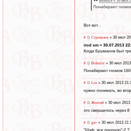
Bohnice » 30 июл 
Понабирают гномов
Вот-вот...
#
Стрекалок
» 30 июл 20
irod sm » 30.07.2013 22
Когда Бушманов был тре
#
Bohnice
» 30 июл 2013
Понабирают гномов 160-
#
Los
» 30 июл 2013 21:
нужно понимать, во второ
#
Жентяй
» 30 июл 2013 
это свершилось через 8
#
gav
» 30 июл 2013 21:
"Шэф, все пропало"-2 ?