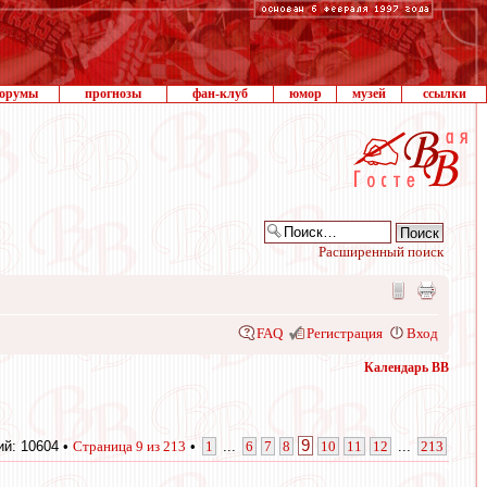
орумы
прогнозы
фан-клуб
юмор
музей
ссылки
Расширенный поиск
FAQ
Регистрация
Вход
Календарь ВВ
9
й: 10604 •
Страница
9
из
213
•
1
...
6
7
8
10
11
12
...
213