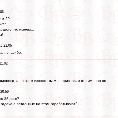
:06
ком-2?
пыт?
оде,то что имеем...
ы!
3 21:05
нал, спасибо.
21:02
шинцева, а по всем известным мне признакам это именно он.
20:59
во 2й лиге?
т задача,а остальные на этом зарабатывают?