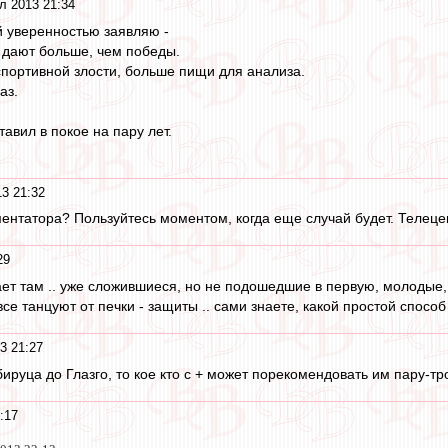
л 2013 21:34
й уверенностью заявляю -
 дают больше, чем победы.
портивной злости, больше пищи для анализа.
аз.
авил в покое на пару лет.
3 21:32
ентатора? Пользуйтесь моментом, когда еще случай будет. Телецен
29
рает там .. уже сложившиеся, но не подошедшие в первую, молодые, к
все танцуют от печки - защиты .. сами знаете, какой простой способ 
3 21:27
бируца до Глазго, то кое кто с + может порекомендовать им пару-т
:17