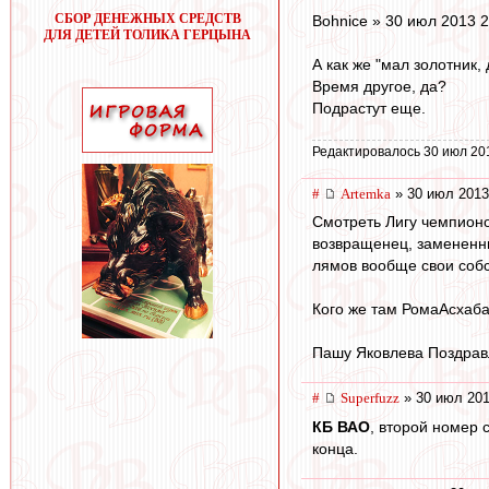
СБОР ДЕНЕЖНЫХ СРЕДСТВ
Bohnice » 30 июл 2013 2
ДЛЯ ДЕТЕЙ ТОЛИКА ГЕРЦЫНА
А как же "мал золотник,
Время другое, да?
Подрастут еще.
Редактировалось 30 июл 20
#
Artemka
» 30 июл 2013
Смотреть Лигу чемпионо
возвращенец, замененны
лямов вообще свои собс
Кого же там РомаАсхаба
Пашу Яковлева Поздравл
#
Superfuzz
» 30 июл 201
КБ ВАО
, второй номер 
конца.