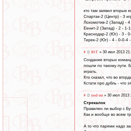
кто там заявил вторые 
Спартак-2 (Центр) - 3 игр
Лохомотив-2 (Запад) - 4 
Еенит-2 (Запад) - 2 - 1-1
Краснодар-2 (Юг) - 3 - 0-
Терек-2 (Юг) - 4 - 0-0-4 -
#
Ю Г
» 30 июл 2013 21:
Создание вторых команд
пошли по такому пути. 
играть.
Кто сказал, что во втор
Кстати про дубль - что э
#
irod sm
» 30 июл 2013 
Стрекалок
Правилен ли выбор с Бу
Как и вообще во всем т
А то что парями надо з