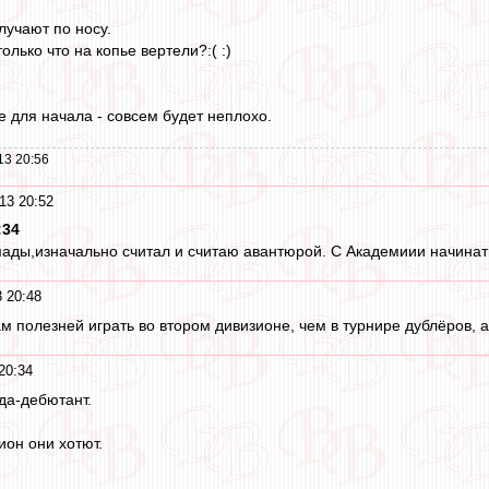
лучают по носу.
только что на копье вертели?:( :)
е для начала - совсем будет неплохо.
13 20:56
13 20:52
:34
ады,изначально считал и считаю авантюрой. С Академиии начинать
 20:48
 полезней играть во втором дивизионе, чем в турнире дублёров, а 
20:34
да-дебютант.
ион они хотют.