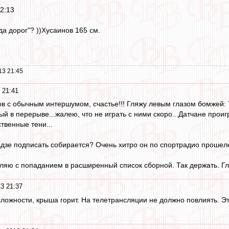
2:13
 да дорог"? ))Хусаинов 165 см.
13 21:45
 21:41
в с обычным интершумом, счастье!!! Гляжу левым глазом бомжей:
й в перерыве...жалею, что не играть с ними скоро...Датчане прои
твенные тени...
дзе подписать собирается? Очень хитро он по спортрадио прошел
яю с попаданием в расширенный список сборной. Так держать. Гл
3 21:37
сложности, крыша горит. На телетрансляции не должно повлиять. Эт