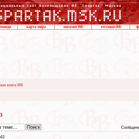
оманда
карта мира
магазин ВВ
гостевая ВВ
ф
вая книга ВВ
13
Сообщени
:43