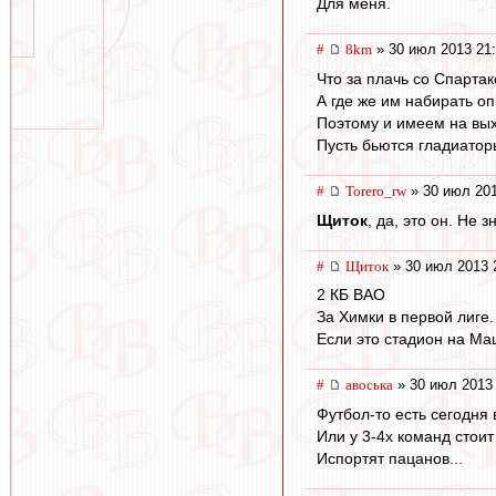
Для меня.
#
8km
» 30 июл 2013 21
Что за плачь со Спарта
А где же им набирать о
Поэтому и имеем на вых
Пусть бьются гладиатор
#
Torero_rw
» 30 июл 201
Щиток
, да, это он. Не з
#
Щиток
» 30 июл 2013 
2 КБ ВАО
За Химки в первой лиге.
Если это стадион на Ма
#
авоська
» 30 июл 2013 
Футбол-то есть сегодня 
Или у 3-4х команд стои
Испортят пацанов...