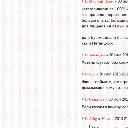
#
Мирный_Атом
» 30 ию
категорически со 100%-
как правило, поражения
больше опыта, больше с
для пацанов - в самый р
да и Бушманова я бы ост
как и Пятницкого.
#
Torero_rw
» 30 июл 201
Хотели футбол без комм
#
Los
» 30 июл 2013 21:
блин .. поймите, кто иг
доказывают, кому-то.. и 
#
Cтаканов
» 30 июл 201
Если казаки к вечеру до
#
Allig
» 30 июл 2013 21