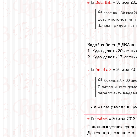
#
Bobi Hall
» 30 июл 201
авоська » 30 июл 2
Есть многолетняя 
Зачем придумывать
Задай себе ещё ДВА во
1. Куда девать 20-летн
2. Куда девать 17-летн
#
Arturik58
» 30 июл 201
Лохматый » 30 июл
Я вчера много дума
переломить неудач
Ну этот как у коней в п
#
irod sm
» 30 июл 2013 
Пацан-выпускник средне
До тех пор ,пока не ст