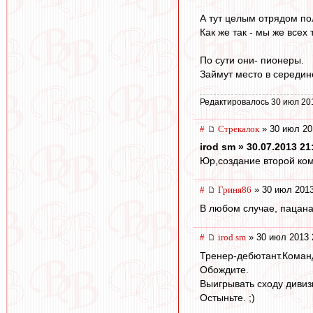
А тут целым отрядом по
Как же так - мы же всех 
По сути они- пионеры.
Займут место в середин
Редактировалось 30 июл 20
#
Стрекалок
» 30 июл 20
irod sm » 30.07.2013 21
Юр,создание второй ком
#
Гриня86
» 30 июл 2013
В любом случае, пацанам
#
irod sm
» 30 июл 2013 
Тренер-дебютант.Коман
Обождите.
Выигрывать сходу дивиз
Остыньте. ;)