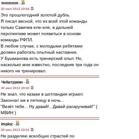
mmmmm
-
30 июл 2013 20:04
Это прошлогодний золотой дубль.
Я писал весной, что из всей этой команды
только Савичев еле-еле, в дальней
перспективе может появиться в основе
команды РФПЛ.
В любом случае, с молодыми ребятами
должен работать опытный наставник.
У Бушманова есть тренерский опыт. Но,
насколько мне известно, последние три года он
никого не тренировал.
Чебатуркин
-
30 июл 2013 20:02
Не знал, что казаки в шотландии играют.
Закончат аж в пятницу в ночь...
"Везёт тебе... Ну давай!.. Давай раскручивай!" (
МВИН )
Imploz
-
30 июл 2013 20:01
Не разделяю всеобщих страстей по