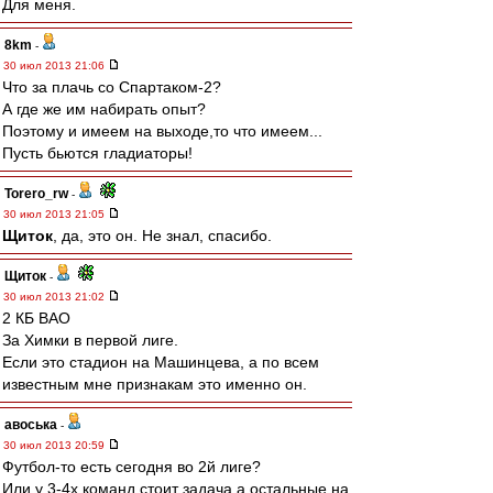
Для меня.
8km
-
30 июл 2013 21:06
Что за плачь со Спартаком-2?
А где же им набирать опыт?
Поэтому и имеем на выходе,то что имеем...
Пусть бьются гладиаторы!
Torero_rw
-
30 июл 2013 21:05
Щиток
, да, это он. Не знал, спасибо.
Щиток
-
30 июл 2013 21:02
2 КБ ВАО
За Химки в первой лиге.
Если это стадион на Машинцева, а по всем
известным мне признакам это именно он.
авоська
-
30 июл 2013 20:59
Футбол-то есть сегодня во 2й лиге?
Или у 3-4х команд стоит задача,а остальные на