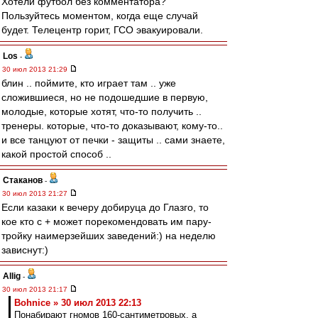
Хотели футбол без комментатора?
Пользуйтесь моментом, когда еще случай
будет. Телецентр горит, ГСО эвакуировали.
Los
-
30 июл 2013 21:29
блин .. поймите, кто играет там .. уже
сложившиеся, но не подошедшие в первую,
молодые, которые хотят, что-то получить ..
тренеры. которые, что-то доказывают, кому-то..
и все танцуют от печки - защиты .. сами знаете,
какой простой способ ..
Cтаканов
-
30 июл 2013 21:27
Если казаки к вечеру добируца до Глазго, то
кое кто с + может порекомендовать им пару-
тройку наимерзейших заведений:) на неделю
зависнут:)
Allig
-
30 июл 2013 21:17
Bohnice » 30 июл 2013 22:13
Понабирают гномов 160-сантиметровых, а