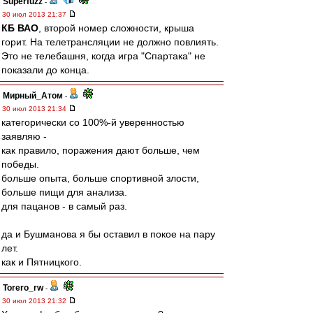
Superfuzz
-
30 июл 2013 21:37
КБ ВАО
, второй номер сложности, крыша
горит. На телетрансляции не должно повлиять.
Это не телебашня, когда игра "Спартака" не
показали до конца.
Мирный_Атом
-
30 июл 2013 21:34
категорически со 100%-й уверенностью
заявляю -
как правило, поражения дают больше, чем
победы.
больше опыта, больше спортивной злости,
больше пищи для анализа.
для пацанов - в самый раз.
да и Бушманова я бы оставил в покое на пару
лет.
как и Пятницкого.
Torero_rw
-
30 июл 2013 21:32