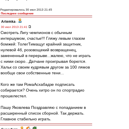
Редактировалось 30 июл 2013 21:45
Последнее сообщение
Artemka
-
30 июл 2013 21:41
Смотреть Лигу чемпионов с обычным
интершумом, счастье!!! Гляжу левым глазом
бомжей: ТолегТимащуг крайний защитник,
нулевой 4б, розовощекий возвращенец,
замененный в перерыве...жалею, что не играть
с ними скоро...Датчане проигрывая борются.
Хальк со своим кудрявым другом за 100 лямов
вообще свои собственные тени...
Кого же там РомаАсхабадзе подписать
собирается? Очень хитро он по спортрадио
прошелестел.
Пашу Яковлева Поздравляю с попаданием в
расширенный список сборной. Так держать.
Главное стабильно играть.