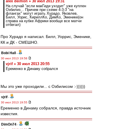
alex deimon » 30 июл 2013 19:31
На случай "если макГиди уходит" уже куплен
Озбилиз... Причем при схеме 4-3-3 "на
флангах" могут играть Хурадо, Яковлев,
Билл, Уорис, КириллКо, ДимКо, Эменике(он
справа на кубке Африки вообще все матчи
отбегал)
Про Хурадо я написал. Билл, Уоррис, Эменике,
КК и ДК - СМЕШНО.
Bobi Hall
-
30 июл 2013 19:58
vjrif » 30 июл 2013 20:55
Еременко в Динаму собрался
Мы это уже проходили... с Озбилисом :-))))))
vjrif
-
30 июл 2013 19:55
Еременко в Динаму собрался, правда источник
известия.
DimOn74
-