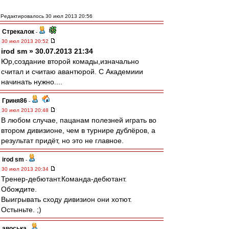
Редактировалось 30 июл 2013 20:56
Стрекалок
-
30 июл 2013 20:52
irod sm » 30.07.2013 21:34
Юр,создание второй комады,изначально
считал и считаю авантюрой. С Академиии
начинать нужно....
Гриня86
-
30 июл 2013 20:48
В любом случае, пацанам полезней играть во
втором дивизионе, чем в турнире дублёров, а
результат придёт, но это не главное.
irod sm
-
30 июл 2013 20:34
Тренер-дебютант.Команда-дебютант.
Обождите.
Выигрывать сходу дивизион они хотют.
Остыньте. ;)
авоська
-