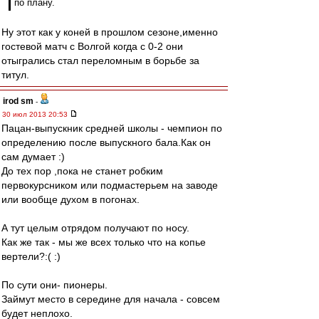
по плану.
Ну этот как у коней в прошлом сезоне,именно
гостевой матч с Волгой когда с 0-2 они
отыгрались стал переломным в борьбе за
титул.
irod sm
-
30 июл 2013 20:53
Пацан-выпускник средней школы - чемпион по
определению после выпускного бала.Как он
сам думает :)
До тех пор ,пока не станет робким
первокурсником или подмастерьем на заводе
или вообще духом в погонах.
А тут целым отрядом получают по носу.
Как же так - мы же всех только что на копье
вертели?:( :)
По сути они- пионеры.
Займут место в середине для начала - совсем
будет неплохо.