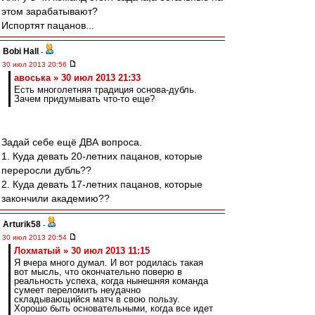
этом зарабатывают?
Испортят пацанов...
Bobi Hall
-
30 июл 2013 20:56
авоська » 30 июл 2013 21:33
Есть многолетняя традиция основа-дубль.
Зачем придумывать что-то еще?
Задай себе ещё ДВА вопроса.
1. Куда девать 20-летних пацанов, которые
переросли дубль??
2. Куда девать 17-летних пацанов, которые
закончили академию??
Arturik58
-
30 июл 2013 20:54
Лохматый » 30 июл 2013 11:15
Я вчера много думал. И вот родилась такая
вот мысль, что окончательно поверю в
реальность успеха, когда нынешняя команда
сумеет переломить неудачно
складывающийся матч в свою пользу.
Хорошо быть основательными, когда все идет