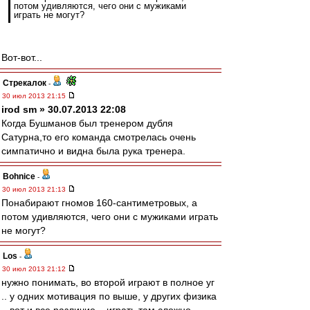
потом удивляются, чего они с мужиками
играть не могут?
Вот-вот...
Стрекалок
-
30 июл 2013 21:15
irod sm » 30.07.2013 22:08
Когда Бушманов был тренером дубля
Сатурна,то его команда смотрелась очень
симпатично и видна была рука тренера.
Bohnice
-
30 июл 2013 21:13
Понабирают гномов 160-сантиметровых, а
потом удивляются, чего они с мужиками играть
не могут?
Los
-
30 июл 2013 21:12
нужно понимать, во второй играют в полное уг
.. у одних мотивация по выше, у других физика