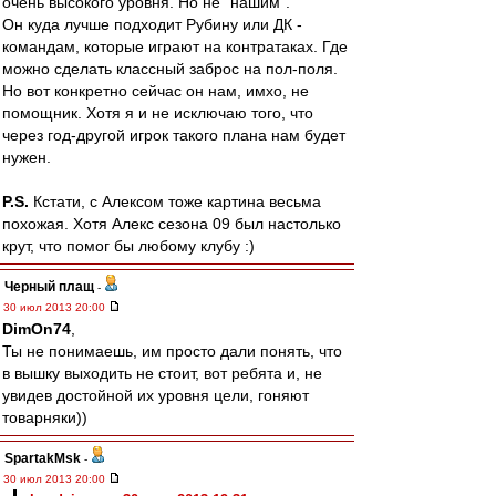
очень высокого уровня. Но не "нашим".
Он куда лучше подходит Рубину или ДК -
командам, которые играют на контратаках. Где
можно сделать классный заброс на пол-поля.
Но вот конкретно сейчас он нам, имхо, не
помощник. Хотя я и не исключаю того, что
через год-другой игрок такого плана нам будет
нужен.
P.S.
Кстати, с Алексом тоже картина весьма
похожая. Хотя Алекс сезона 09 был настолько
крут, что помог бы любому клубу :)
Черный плащ
-
30 июл 2013 20:00
DimOn74
,
Ты не понимаешь, им просто дали понять, что
в вышку выходить не стоит, вот ребята и, не
увидев достойной их уровня цели, гоняют
товарняки))
SpartakMsk
-
30 июл 2013 20:00