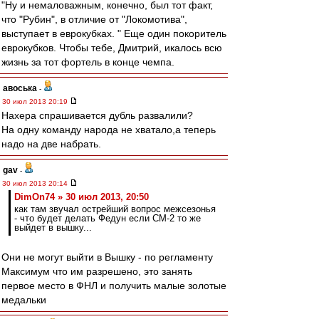
"Ну и немаловажным, конечно, был тот факт,
что "Рубин", в отличие от "Локомотива",
выступает в еврокубках. " Еще один покоритель
еврокубков. Чтобы тебе, Дмитрий, икалось всю
жизнь за тот фортель в конце чемпа.
авоська
-
30 июл 2013 20:19
Нахера спрашивается дубль развалили?
На одну команду народа не хватало,а теперь
надо на две набрать.
gav
-
30 июл 2013 20:14
DimOn74 » 30 июл 2013, 20:50
как там звучал острейший вопрос межсезонья
- что будет делать Федун если СМ-2 то же
выйдет в вышку...
Они не могут выйти в Вышку - по регламенту
Максимум что им разрешено, это занять
первое место в ФНЛ и получить малые золотые
медальки