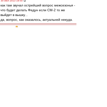
30 июл 2013 19:50
как там звучал острейший вопрос межсезонья -
что будет делать Федун если СМ-2 то же
выйдет в вышку...
да, вопрос, как оказалось, актуальней некуда.
Bobi Hall
-
30 июл 2013 19:48
По Спартаку-2.
Сгоняли хреновый товарняк, ходили пешком.
Такое ощущение, что задач перед командой -
никаких нет.
Легкой прогулки в первую лигу не будет.
Надеюсь, наш ТШ основы смотрел матч, и
теперь, дергать в
основу этих ребят НЕ будет. Не хрен им там
делать, пока...
Denissoff78
-
30 июл 2013 19:44
Согласен с avant,плюс к тому же -кто же вью в
перерыве будет давать?