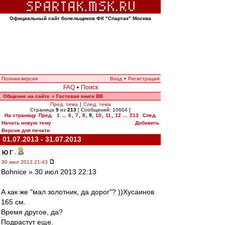
Официальный сайт болельщиков ФК "Спартак" Москва
Полная версия
Вход
•
Регистрация
FAQ
•
Поиск
Общение на сайте
Гостевая книга ВВ
»
Пред. тема
|
След. тема
Страница
9
из
213
[ Сообщений: 10604 ]
На страницу
Пред.
1
...
6
,
7
,
8
,
9
,
10
,
11
,
12
...
213
След.
Начать новую тему
Добавить
Версия для печати
01.07.2013 - 31.07.2013
Ю Г
-
30 июл 2013 21:43
Bohnice » 30 июл 2013 22:13
А как же "мал золотник, да дорог"? ))Хусаинов
165 см.
Время другое, да?
Подрастут еще.